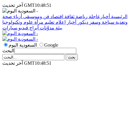
آخر تحديث GMT10:48:51
الرئيسية
أخبارعاجلة
رياضة
ثقافة
إقتصاد
فن وموسيقى
أزياء
صحة
وتغذية
سياحة وسفر
ديكور
أخبار
إعلام
تعليم
مرأة
علوم وتكنولوجيا
بيئة
مدوَّنات
أبراج
فيديو
سيارات
Google
السعودية اليوم
البحث
آخر تحديث GMT10:48:51