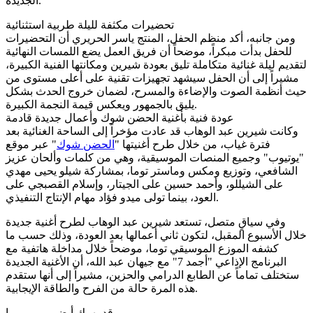
الجديدة.
تحضيرات مكثفة لليلة طربية استثنائية
ومن جانبه، أكد منظم الحفل، المنتج ياسر الحريري أن التحضيرات
للحفل بدأت مبكراً، موضحاً أن فريق العمل يضع اللمسات النهائية
لتقديم ليلة غنائية متكاملة تليق بعودة شيرين ومكانتها الفنية الكبيرة،
مشيراً إلى أن الحفل سيشهد تجهيزات تقنية على أعلى مستوى من
حيث أنظمة الصوت والإضاءة والمسرح، لضمان خروج الحدث بشكل
يليق بالجمهور ويعكس قيمة النجمة الكبيرة.
عودة فنية بأغنية الحضن شوك وأعمال جديدة قادمة
وكانت شيرين عبد الوهاب قد عادت مؤخراً إلى الساحة الغنائية بعد
فترة غياب، من خلال طرح أغنيتها "
الحضن شوك
" عبر موقع
"يوتيوب" وجميع المنصات الموسيقية، وهي من كلمات وألحان عزيز
الشافعي، وتوزيع ومكس وماستر توما، بمشاركة شيلو يحيى مهدي
على الشيللو، وأحمد حسين على الجيتار، وإسلام القصبجي على
العود، بينما تولى ميدو فؤاد مهام الإنتاج التنفيذي.
وفي سياقٍ متصل، تستعد شيرين عبد الوهاب لطرح أغنية جديدة
خلال الأسبوع المقبل، لتكون ثاني أعمالها بعد العودة، وذلك حسب ما
كشفه الموزع الموسيقي توما، موضحاً خلال مداخلة هاتفية مع
البرنامج الإذاعي "أجمد 7" مع جيهان عبد الله، أن الأغنية الجديدة
ستختلف تماماً عن الطابع الدرامي والحزين، مشيراً إلى أنها ستقدم
هذه المرة حالة من الفرح والطاقة الإيجابية.
قد يهمك أيضــــــــــــــا