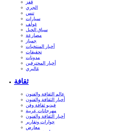
قفز
الجري
تنس
سيارات
غولف
سباق الخيل
مصارعة
جمباز
أخبار المنتخبات
تحقيقات
مدونات
أخبار المحترفين
غاليري
ثقافة
عالم الثقافة والفنون
أخبار الثقافة والفنون
فيديو ثقافة وفن
مهرجانات عربية
أخبار الثقافة والفنون
حوارات وتقارير
معارض