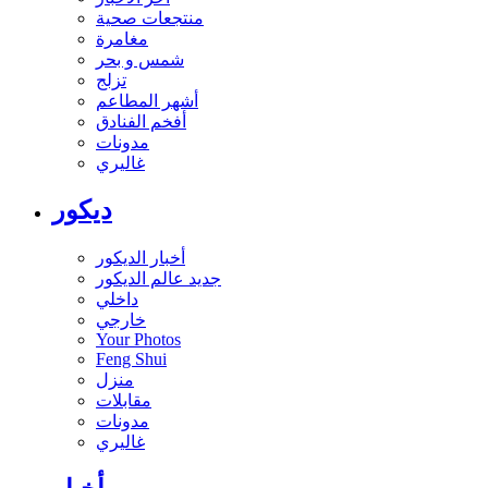
منتجعات صحية
مغامرة
شمس و بحر
تزلج
أشهر المطاعم
أفخم الفنادق
مدونات
غاليري
ديكور
أخبار الديكور
جديد عالم الديكور
داخلي
خارجي
Your Photos
Feng Shui
منزل
مقابلات
مدونات
غاليري