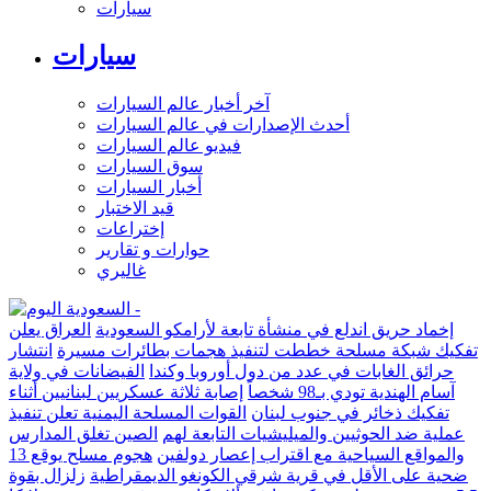
سيارات
سيارات
آخر أخبار عالم السيارات
أحدث الإصدارات في عالم السيارات
فيديو عالم السيارات
سوق السيارات
أخبار السيارات
قيد الاختبار
إختراعات
حوارات و تقارير
غاليري
إخماد حريق اندلع في منشأة تابعة لأرامكو السعودية
العراق يعلن
تفكيك شبكة مسلحة خططت لتنفيذ هجمات بطائرات مسيرة
انتشار
حرائق الغابات في عدد من دول أوروبا وكندا
الفيضانات في ولاية
آسام الهندية تودي بـ98 شخصاً
إصابة ثلاثة عسكريين لبنانيين أثناء
تفكيك ذخائر في جنوب لبنان
القوات المسلحة اليمنية تعلن تنفيذ
عملية ضد الحوثيين والميليشيات التابعة لهم
الصين تغلق المدارس
والمواقع السياحية مع اقتراب إعصار دولفين
هجوم مسلح يوقع 13
ضحية على الأقل في قرية شرقي الكونغو الديمقراطية
زلزال بقوة