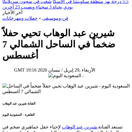
5.5 درجة يهز منطقة سكوينتنا في ألاسكا
شغب في سجون سريلانكا
يودي بحياة 3 سجناء ويصيب 23 آخرين
أخر الأخبار
فن-وموسيقى
»
حفلات ومهرجانات
شيرين عبد الوهاب تحيي حفلاً
ضخماً في الساحل الشمالي 7
أغسطس
19:16 2026 الأربعاء ,29 إبريل / نيسان
GMT
الفنانة شيرين عبد الوهاب
القاهرة - السعودية اليوم
تستعد الفنانة
شيرين عبد الوهاب
لإحياء حفل جماهيري ضخم في