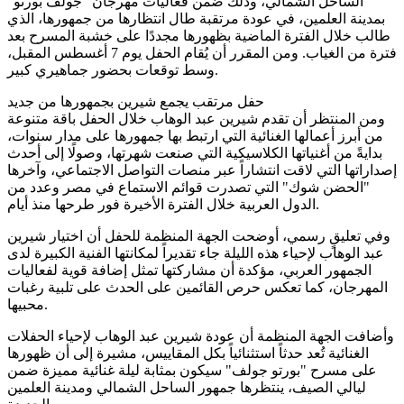
الساحل الشمالي، وذلك ضمن فعاليات مهرجان "جولف بورتو"
بمدينة العلمين، في عودة مرتقبة طال انتظارها من جمهورها، الذي
طالب خلال الفترة الماضية بظهورها مجددًا على خشبة المسرح بعد
فترة من الغياب. ومن المقرر أن يُقام الحفل يوم 7 أغسطس المقبل،
وسط توقعات بحضور جماهيري كبير.
حفل مرتقب يجمع شيرين بجمهورها من جديد
ومن المنتظر أن تقدم شيرين عبد الوهاب خلال الحفل باقة متنوعة
من أبرز أعمالها الغنائية التي ارتبط بها جمهورها على مدار سنوات،
بدايةً من أغنياتها الكلاسيكية التي صنعت شهرتها، وصولًا إلى أحدث
إصداراتها التي لاقت انتشاراً عبر منصات التواصل الاجتماعي، وآخرها
"الحضن شوك" التي تصدرت قوائم الاستماع في مصر وعدد من
الدول العربية خلال الفترة الأخيرة فور طرحها منذ أيام.
وفي تعليقٍ رسمي، أوضحت الجهة المنظمة للحفل أن اختيار شيرين
عبد الوهاب لإحياء هذه الليلة جاء تقديراً لمكانتها الفنية الكبيرة لدى
الجمهور العربي، مؤكدة أن مشاركتها تمثل إضافة قوية لفعاليات
المهرجان، كما تعكس حرص القائمين على الحدث على تلبية رغبات
محبيها.
وأضافت الجهة المنظمة أن عودة شيرين عبد الوهاب لإحياء الحفلات
الغنائية تُعد حدثاً استثنائياً بكل المقاييس، مشيرة إلى أن ظهورها
على مسرح "بورتو جولف" سيكون بمثابة ليلة غنائية مميزة ضمن
ليالي الصيف، ينتظرها جمهور الساحل الشمالي ومدينة العلمين