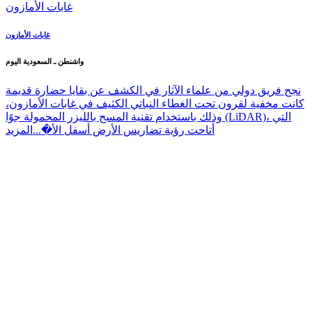
غابات الأمازون
واشنطن ـ السعودية اليوم
نجح فريق دولي من علماء الآثار في الكشف عن بقايا حضارة قديمة
كانت مخفية لقرون تحت الغطاء النباتي الكثيف في غابات الأمازون،
وذلك باستخدام تقنية المسح بالليزر المحمولة جوًا (LiDAR)، التي
أتاحت رؤية تضاريس الأرض أسفل الأ�...
المزيد