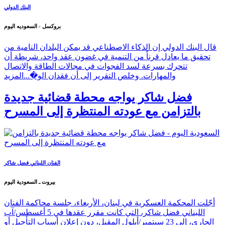
البنك الدولي
بروكسل - السعوديه اليوم
قال البنك الدولي إن الذكاء الاصطناعي قد يمكن البلدان النامية من
تحقيق ما يعادل قرناً من التنمية في غضون عقد واحد، شريطة أن
تتحرك بسرعة لسد الفجوات في مجالات الطاقة والاتصال
والمهارات. وخلص التقرير إلى أن فقدان الو�...
المزيد
فضل شاكر يواجه محطة قضائية جديدة
بالتزامن مع عودته المنتظرة إلى المسرح
الفنان اللبناني فضل شاكر
بيروت ـ السعودية اليوم
أجّلت المحكمة العسكرية في لبنان، الأربعاء، جلسة محاكمة الفنان
اللبناني فضل شاكر، التي كانت مقرر عقدها في 5 أغسطس/آب
الجاري، إلى 23 سبتمبر/أيلول المقبل، دون إعلان أسباب التأجيل أو