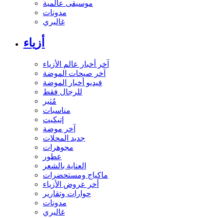
موسيقى عالمية
مدونات
غاليري
أزياء
آخر أخبار عالم الأزياء
آخر صيحات الموضة
فيديو أخبار الموضة
للرجال فقط
مُثير
مناسبات
إتيكيت
آخر موضة
جديد المحلات
مجوهرات
عطور
العناية بالشعر
ماكياج ومستحضرات
أخر عروض الأزياء
حوارات وتقارير
مدونات
غاليري