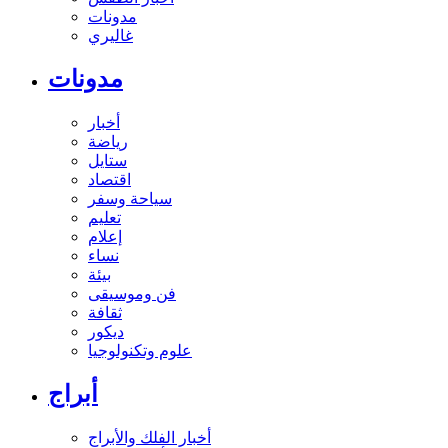
مدونات
غاليري
مدونات
أخبار
رياضة
ستايل
اقتصاد
سياحة وسفر
تعليم
إعلام
نساء
بيئة
فن وموسيقى
ثقافة
ديكور
علوم وتكنولوجيا
أبراج
أخبار الفلك والأبراج