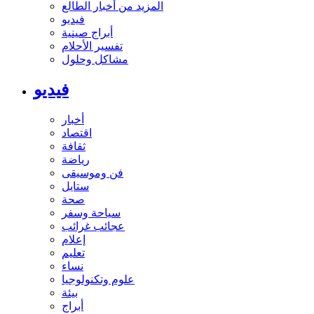
المزيد من أخبار الطالع
فيديو
أبراج صينية
تفسير الأحلام
مشاكل وحلول
فيديو
أخبار
اقتصاد
ثقافة
رياضة
فن وموسيقى
ستايل
صحة
سياحة وسفر
عجائب غرائب
إعلام
تعليم
نساء
علوم وتكنولوجيا
بيئة
أبراج