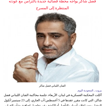
فضل شاكر يواجه محطة قضائية جديدة بالتزامن مع عودته
المنتظرة إلى المسرح
الفنان اللبناني فضل شاكر
بيروت ـ السعودية اليوم
أجّلت المحكمة العسكرية في لبنان، الأربعاء، جلسة محاكمة الفنان اللبناني فضل
شاكر، التي كانت مقرر عقدها في 5 أغسطس/آب الجاري، إلى 23 سبتمبر/أيلول
المقبل، دون إعلان أسباب التأجيل أو الكشف عن تفاصيل إضافية بشأن القرار،