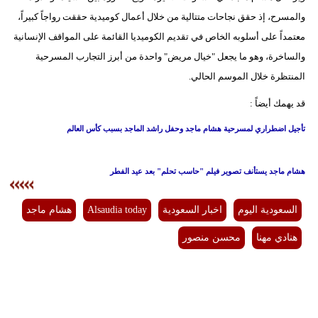
والمسرح، إذ حقق نجاحات متتالية من خلال أعمال كوميدية حققت رواجاً كبيراً،
معتمداً على أسلوبه الخاص في تقديم الكوميديا القائمة على المواقف الإنسانية
والساخرة، وهو ما يجعل "خيال مريض" واحدة من أبرز التجارب المسرحية
المنتظرة خلال الموسم الحالي.
قد يهمك أيضاً :
تأجيل اضطراري لمسرحية هشام ماجد وحفل راشد الماجد بسبب كأس العالم
هشام ماجد يستأنف تصوير فيلم "حاسب تحلم" بعد عيد الفطر
السعودية اليوم
اخبار السعودية
Alsaudia today
هشام ماجد
هنادي مهنا
محسن منصور