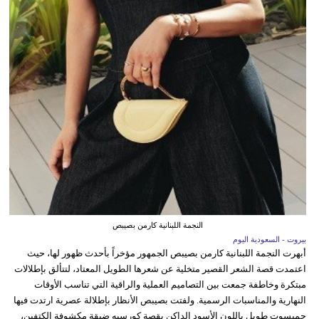
النجمة اللبنانية كارمن بصيبص
بيروت - السعودية اليوم
أبهرت النجمة اللبنانية كارمن بصيبص الجمهور مؤخراً بأحدث ظهور لها، حيث
اعتمدت قصة الشعر القصير متخلية عن شعرها الطويل المعتاد، لتتألق بإطلالات
مبتكرة وخاطفة جمعت بين التصاميم العملية والراقية التي تناسب الأوقات
النهارية والمناسبات الرسمية. ولفتت بصيبص الأنظار بإطلالة عصرية ارتدت فيها
جمبسوت طويل باللون الأسود الداكن بقصة كورسيه ضيقة مكشوفة الكتفين،