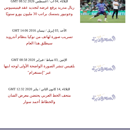
GMT 08:52 2026 الثلاثاء ,04 آب / أغسطس
ريال مدريد يرفع عرضه لتجديد عقد فينيسيوس
وجونيور يتمسك براتب 30 مليون يورو سنويًا
GMT 14:06 2016 الأحد ,03 إبريل / نيسان
تسريب صورة لهاتف من نوكيا بنظام أندرويد
سيطلق هذا العام
GMT 08:58 2020 الإثنين ,03 شباط / فبراير
بلقيس تنشر الصورة الواضحة الأولى لوجه ابنها
عبر "إنستغرام"
GMT 12:32 2020 الثلاثاء ,14 كانون الثاني / يناير
متحف الخط العربي يحتضن معرض الفنان
والخطاط أحمد سوار