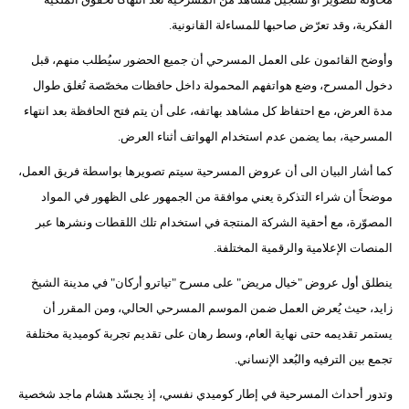
فيديو
الفكرية، وقد تعرّض صاحبها للمساءلة القانونية.
وأوضح القائمون على العمل المسرحي أن جميع الحضور سيُطلب منهم، قبل
سيارات
دخول المسرح، وضع هواتفهم المحمولة داخل حافظات مخصّصة تُغلق طوال
مدة العرض، مع احتفاظ كل مشاهد بهاتفه، على أن يتم فتح الحافظة بعد انتهاء
المسرحية، بما يضمن عدم استخدام الهواتف أثناء العرض.
كما أشار البيان الى أن عروض المسرحية سيتم تصويرها بواسطة فريق العمل،
موضحاً أن شراء التذكرة يعني موافقة من الجمهور على الظهور في المواد
المصوّرة، مع أحقية الشركة المنتجة في استخدام تلك اللقطات ونشرها عبر
المنصات الإعلامية والرقمية المختلفة.
ينطلق أول عروض "خيال مريض" على مسرح "تياترو أركان" في مدينة الشيخ
زايد، حيث يُعرض العمل ضمن الموسم المسرحي الحالي، ومن المقرر أن
يستمر تقديمه حتى نهاية العام، وسط رهان على تقديم تجربة كوميدية مختلفة
تجمع بين الترفيه والبُعد الإنساني.
وتدور أحداث المسرحية في إطار كوميدي نفسي، إذ يجسّد هشام ماجد شخصية