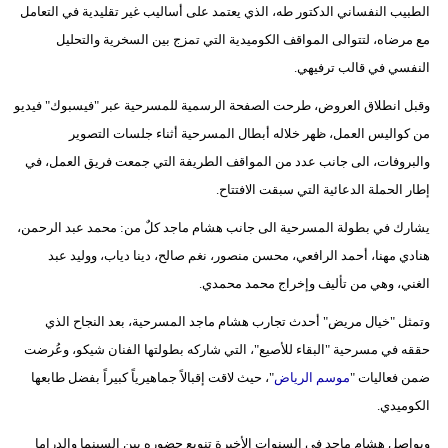
الطبيب النفساني الدكتور طه، الذي يعتمد على أساليب غير تقليدية في التعامل
مع مرضاه، لتتوالى المواقف الكوميدية التي تمزج بين السخرية والتحليل
النفسي في قالب ترفيهي.
وقبل انطلاق العروض، طرحت الصفحة الرسمية للمسرحية عبر "فيسبوك" فيديو
من كواليس العمل، ظهر خلاله أبطال المسرحية أثناء جلسات التصوير
والبروفات، الى جانب عدد من المواقف الطريفة التي جمعت فريق العمل، في
إطار الحملة الدعائية التي سبقت الافتتاح.
يشارك في بطولة المسرحية الى جانب هشام ماجد كلٌ من: محمد عبد الرحمن،
هنادي مهنا، أحمد الرافعي، محسن منصور، نغم صالح، دينا دياب، ووليد عبد
الغني، وهي من تأليف وإخراج محمد محمدي.
وتمثل "خيال مريض" أحدث تجارب هشام ماجد المسرحية، بعد النجاح الذي
حققه في مسرحية "البقاء للأصيع"، التي شاركه بطولتها الفنان شيكو، وعُرضت
ضمن فعاليات "
موسم الرياض
"، حيث لاقت إقبالاً جماهيرياً كبيراً بفضل طابعها
الكوميدي.
ويواصل هشام ماجد في السنوات الأخيرة تنويع حضوره بين السينما والدراما