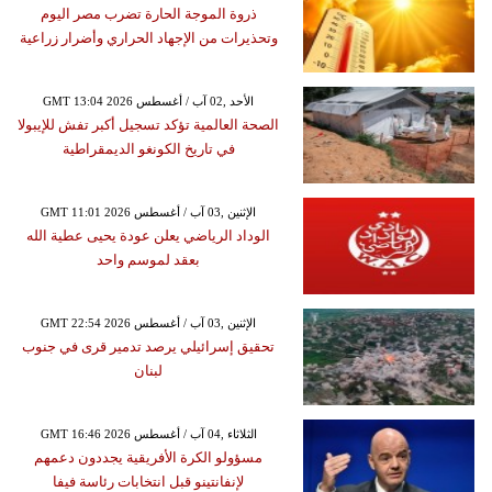
ذروة الموجة الحارة تضرب مصر اليوم
وتحذيرات من الإجهاد الحراري وأضرار زراعية
GMT 13:04 2026 الأحد ,02 آب / أغسطس
الصحة العالمية تؤكد تسجيل أكبر تفش للإيبولا
في تاريخ الكونغو الديمقراطية
GMT 11:01 2026 الإثنين ,03 آب / أغسطس
الوداد الرياضي يعلن عودة يحيى عطية الله
بعقد لموسم واحد
GMT 22:54 2026 الإثنين ,03 آب / أغسطس
تحقيق إسرائيلي يرصد تدمير قرى في جنوب
لبنان
GMT 16:46 2026 الثلاثاء ,04 آب / أغسطس
مسؤولو الكرة الأفريقية يجددون دعمهم
لإنفانتينو قبل انتخابات رئاسة فيفا