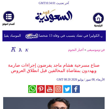
آخر تحديث GMT10:34:01
الرئيسية
أخبارعاجلة
رياضة
الكوليرا في تشاد يتسبب في وفاة 13 شخصا
الموساد يقيل مسؤول
ثقافة
إقتصاد
فن-وموسيقى
»
أخبار النجوم
فن
صناع مسرحية هشام ماجد يفرضون إجراءات صارمة
وموسيقى
ويهددون بمقاضاة المخالفين قبل انطلاق العروض
أزياء
08:20 2026 الأربعاء ,08 تموز / يوليو
GMT
صحة
وتغذية
سياحة