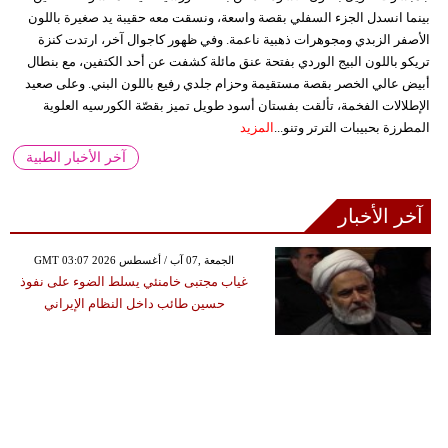
بينما انسدل الجزء السفلي بقصة واسعة، ونسقت معه حقيبة يد صغيرة باللون
الأصفر الزبدي ومجوهرات ذهبية ناعمة. وفي ظهور كاجوال آخر، ارتدت كنزة
تريكو باللون البيج الوردي بفتحة عنق مائلة كشفت عن أحد الكتفين، مع بنطال
أبيض عالي الخصر بقصة مستقيمة وحزام جلدي رفيع باللون البني. وعلى صعيد
الإطلالات الفخمة، تألقت بفستان أسود طويل تميز بقصّة الكورسيه العلوية
المطرزة بحبيبات الترتر وتنو...
المزيد
آخر الأخبار الطبية
آخر الأخبار
GMT 03:07 2026 الجمعة ,07 آب / أغسطس
غياب مجتبى خامنئي يسلط الضوء على نفوذ
حسين طائب داخل النظام الإيراني