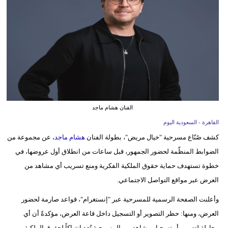
وسفر
ديكور
أخبار
إعلام
تعليم
الفنان هشام ماجد
مرأة
القاهرة - السعودية اليوم
كشف صُنّاع مسرحية "خيال مريض"، بطولة الفنان
هشام ماجد
، عن مجموعة من
علوم
الضوابط المنظّمة لحضور الجمهور، قبل ساعات من انطلاق أول عروضها، في
وتكنولوجيا
خطوة تستهدف حماية حقوق الملكية الفكرية ومنع تسريب أي مشاهد من
بيئة
العرض عبر مواقع التواصل الاجتماعي.
مدوَّنات
وأعلنت الصفحة الرسمية للمسرحية عبر "إنستغرام"، قواعد صارمة لحضور
العرض، ومنها: حظر التصوير أو التسجيل داخل قاعة العرض، مؤكدةً أن أي
أبراج
محاولة لتصوير أو تسجيل مشاهد من المسرحية تُعد انتهاكاً لحقوق الملكية