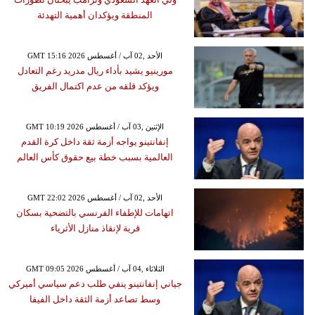
المنطقة ويؤكدان أهمية التهدئة
GMT 15:16 2026 الأحد ,02 آب / أغسطس
مورينيو يشيد بأداء ريال مدريد رغم التعادل
ويؤكد قلقه من عدم اكتمال الفريق
GMT 10:19 2026 الإثنين ,03 آب / أغسطس
إنفانتينو يواجه أزمة ثقة داخل كرة القدم
العالمية بسبب خطة بيع حقوق كأس العالم
GMT 22:02 2026 الأحد ,02 آب / أغسطس
اتهامات للإطفاء الفرنسي بالتضحية بسكان
قرية لإنقاذ منازل الأثرياء
GMT 09:05 2026 الثلاثاء ,04 آب / أغسطس
جياني إنفانتينو ينفي طلب دعم سياسي أميركي
وسط تصاعد أزمة الثقة داخل الفيفا