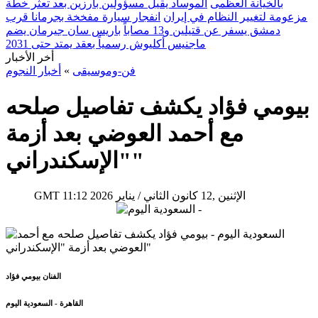
بالخيانة العظمى
الموساد يقيل مسؤولين بارزين بعد تعثر خطة
مزعومة لتغيير النظام في إيران
انفجار سيارة مفخخة بجرمانا قرب
دمشق يسفر عن قتيلين و13 مصاباً
باريس سان جيرمان يضم
ماجنيس أكليوش رسمياً بعقد يمتد حتى 2031
أخر الأخبار
فن-وموسيقى
»
أخبار النجوم
بيومي فؤاد يكشف تفاصيل صلحه
مع أحمد العوضي بعد أزمة
"الإسكندراني"
11:12 2026 الإثنين ,12 كانون الثاني / يناير
GMT
الفنان بيومي فؤاد
القاهرة - السعودية اليوم