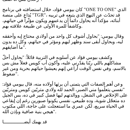
كان بيومي فؤاد، خلال استضافته في برنامج "ONE TO ONE" الذي
يُذاع على منصة "TGR"، قد تحدّث عن النهج الذي يتبعه في تربيه
أبنائه، مؤكداً أنه يحاول دائماً أن يدعمهم ويكون مؤثّراً في حياتهم،
وكاشفاً للمرة الأولى عن طبيعة علاقته بهم.
وقال بيومي: "بحاول أشوف كل واحد من أولادي محتاج إيه وأحققه
ليه، وبحاول أبقى سند وظهر ليهم ومؤثر في حياتهم، وكل ده بدون
ما أضايقهم".
وكشف بيومي فؤاد عن أسلوبه في التربية قائلاً: "بحاول أحلّ
مشاكلهم باللي ربّنا يقدّرني عليه، وأكون أب كويس فعلاً مش بس
بالاسم، وفي نفس الوقت أراعي إنهم يعيشوا حياتهم بحرية ومن غير
ضغوط".
وعن أهم الصفات التي يتمنى أن يرثها أولاده منه، قال بيومي فؤاد:
"نفسي يتعلّموا مني الصبر، الحمد لله ولادي متربّين كويس ومتربّين
على الإخلاص في الشغل، ووالدتهم ليها فضل كبير في ده، بس الجيل
ده متعجّل شوية، وده طبيعي. نفسي يكونوا صبورين رغم إن إيقاعي
في الحياة سريع، لكن عمري ما استعجلت على حاجة، اللي مكتوب
هيجي بنية صافية وبإذن الله".
قد يهمك أيضــــــــــــــا