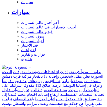
سيارات
سيارات
آخر أخبار عالم السيارات
أحدث الإصدارات في عالم السيارات
فيديو عالم السيارات
سوق السيارات
أخبار السيارات
قيد الاختبار
إختراعات
حوارات و تقارير
غاليري
إصابة 11 مدنياً في نجران جراء اعتداءات حوثية بالمقذوفات
الصحة
السورية تعلن مقتل شخصين وإصابة 13 بانفجار مركبة قرب دمشق
الصحة الفرنسية تعلن إصابة سائح بفيروس هانتا بعد عبوره فرنسا
وعزله في إسبانيا
اليونيفيل ترصد إطلاق 113 مقذوفا إسرائيليا على
لبنان خلال يوم واحد
محافظة القدس تطالب بتحرك دولي عاجل
لحماية المخيمات الفلسطينية
ارتفاع إصابات اقتحام مخيم قلنديا إلى
16 وسط عرقلة الاحتلال الإسرائيلي لعمل طواقم الإسعاف
ترامب
ينفي تقريراً عن خلافه مع هيجسيث ويصف مزاعم واشنطن بوست