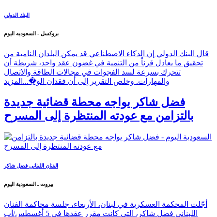
البنك الدولي
بروكسل - السعوديه اليوم
قال البنك الدولي إن الذكاء الاصطناعي قد يمكن البلدان النامية من
تحقيق ما يعادل قرناً من التنمية في غضون عقد واحد، شريطة أن
تتحرك بسرعة لسد الفجوات في مجالات الطاقة والاتصال
والمهارات. وخلص التقرير إلى أن فقدان الو�...
المزيد
فضل شاكر يواجه محطة قضائية جديدة
بالتزامن مع عودته المنتظرة إلى المسرح
الفنان اللبناني فضل شاكر
بيروت ـ السعودية اليوم
أجّلت المحكمة العسكرية في لبنان، الأربعاء، جلسة محاكمة الفنان
اللبناني فضل شاكر، التي كانت مقرر عقدها في 5 أغسطس/آب