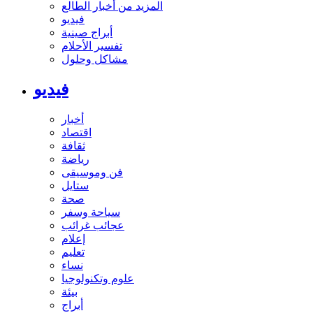
المزيد من أخبار الطالع
فيديو
أبراج صينية
تفسير الأحلام
مشاكل وحلول
فيديو
أخبار
اقتصاد
ثقافة
رياضة
فن وموسيقى
ستايل
صحة
سياحة وسفر
عجائب غرائب
إعلام
تعليم
نساء
علوم وتكنولوجيا
بيئة
أبراج