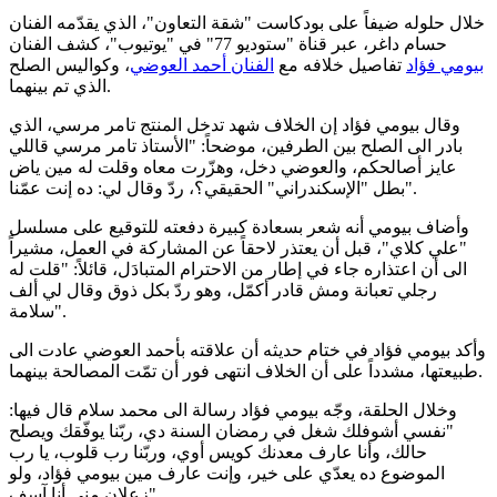
خلال حلوله ضيفاً على بودكاست "شقة التعاون"، الذي يقدّمه الفنان
حسام داغر، عبر قناة "ستوديو 77" في "يوتيوب"، كشف الفنان
بيومي فؤاد
تفاصيل خلافه مع
الفنان أحمد العوضي
، وكواليس الصلح
الذي تم بينهما.
وقال بيومي فؤاد إن الخلاف شهد تدخل المنتج تامر مرسي، الذي
بادر الى الصلح بين الطرفين، موضحاً: "الأستاذ تامر مرسي قاللي
عايز أصالحكم، والعوضي دخل، وهزّرت معاه وقلت له مين ياض
بطل "الإسكندراني" الحقيقي؟، ردّ وقال لي: ده إنت عمّنا".
وأضاف بيومي أنه شعر بسعادة كبيرة دفعته للتوقيع على مسلسل
"علي كلاي"، قبل أن يعتذر لاحقاً عن المشاركة في العمل، مشيراً
الى أن اعتذاره جاء في إطار من الاحترام المتبادَل، قائلاً: "قلت له
رجلي تعبانة ومش قادر أكمّل، وهو ردّ بكل ذوق وقال لي ألف
سلامة".
وأكد بيومي فؤاد في ختام حديثه أن علاقته بأحمد العوضي عادت الى
طبيعتها، مشدداً على أن الخلاف انتهى فور أن تمّت المصالحة بينهما.
وخلال الحلقة، وجّه بيومي فؤاد رسالة الى محمد سلام قال فيها:
"نفسي أشوفلك شغل في رمضان السنة دي، ربّنا يوفّقك ويصلح
حالك، وأنا عارف معدنك كويس أوي، وربّنا رب قلوب، يا رب
الموضوع ده يعدّي على خير، وإنت عارف مين بيومي فؤاد، ولو
زعلان مني أنا آسف".