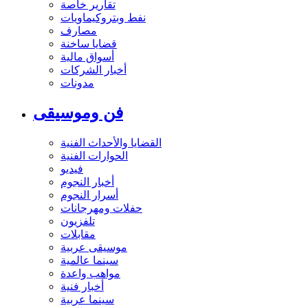
تقارير خاصة
نفط وبتروكيماويات
مصارف
قضايا ساخنة
أسواق مالية
أخبار الشركات
مدونات
فن وموسيقى
القضايا والأحداث الفنية
الحوارات الفنية
فيديو
أخبار النجوم
أسرار النجوم
حفلات ومهرجانات
تلفزيون
مقابلات
موسيقى عربية
سينما عالمية
مواهب واعدة
أخبار فنية
سينما عربية