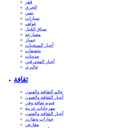
قفز
الجري
تنس
سيارات
غولف
سباق الخيل
مصارعة
جمباز
أخبار المنتخبات
تحقيقات
مدونات
أخبار المحترفين
غاليري
ثقافة
عالم الثقافة والفنون
أخبار الثقافة والفنون
فيديو ثقافة وفن
مهرجانات عربية
أخبار الثقافة والفنون
حوارات وتقارير
معارض