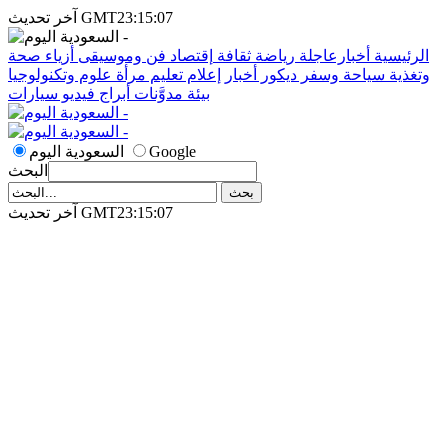
آخر تحديث GMT23:15:07
الرئيسية
أخبارعاجلة
رياضة
ثقافة
إقتصاد
فن وموسيقى
أزياء
صحة
وتغذية
سياحة وسفر
ديكور
أخبار
إعلام
تعليم
مرأة
علوم وتكنولوجيا
بيئة
مدوَّنات
أبراج
فيديو
سيارات
Google
السعودية اليوم
البحث
آخر تحديث GMT23:15:07