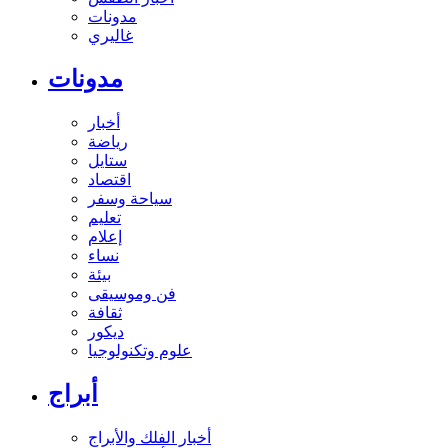
مدونات
غاليري
مدونات
أخبار
رياضة
ستايل
اقتصاد
سياحة وسفر
تعليم
إعلام
نساء
بيئة
فن وموسيقى
ثقافة
ديكور
علوم وتكنولوجيا
أبراج
أخبار الفلك والأبراج