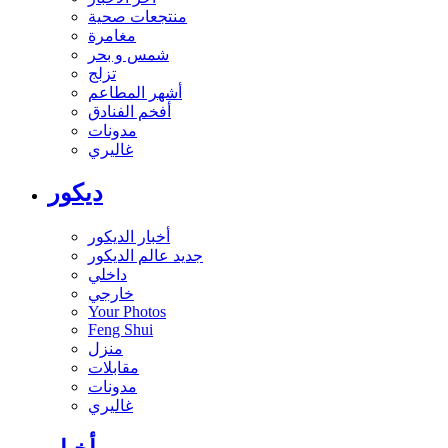
منتجعات صحية
مغامرة
شمس و بحر
تزلج
أشهر المطاعم
أفخم الفنادق
مدونات
غاليري
ديكور
أخبار الديكور
جديد عالم الديكور
داخلي
خارجي
Your Photos
Feng Shui
منزل
مقابلات
مدونات
غاليري