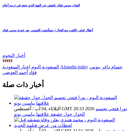
الفنان بيومي فؤاد يكشف عن النهج الذي يتبعه في تربيه أبنائه
أبطال فيلم «اللعب مع العيال» يستأنفون التصوير بعد عودة بيومي فؤاد
أخبار النجوم
حسام داغر
بيومي
Alsaudia today
السعودية اليوم
اخبار السعودية
فؤاد
أحمد العوضي
أخبار ذات صلة
نورا فتحي تحسم
الثلاثاء ,04 آب / أغسطس GMT 20:33 2026
الجدل حول حقيقة علاقتها بياسين بونو
محمد هنيدي يعلن
الإثنين ,03 آب / أغسطس GMT 21:51 2026