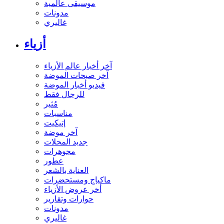
موسيقى عالمية
مدونات
غاليري
أزياء
آخر أخبار عالم الأزياء
آخر صيحات الموضة
فيديو أخبار الموضة
للرجال فقط
مُثير
مناسبات
إتيكيت
آخر موضة
جديد المحلات
مجوهرات
عطور
العناية بالشعر
ماكياج ومستحضرات
أخر عروض الأزياء
حوارات وتقارير
مدونات
غاليري