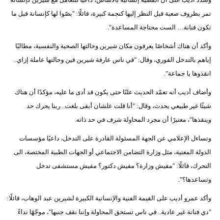
فيديو
تمر بظروف صعبة قبل النظر إليها كنجمة كبيرة، قائلًا: "بصّوا لها كإنسانة قبل ما
تكون فنانة… الست محتاجة المساعدة".
سيارات
وأكد أن هناك أشخاصًا يعرفون مكان شيرين وحالتها الصحية والنفسية، مطالبًا
إياهم بالتدخل الفوري، وقال: "في ناس عارفة شيرين فين وحالتها عاملة إزاي..
انقذوها يا جماعة".
وأضاف أديب أنه تعمّد الحديث علنًا حتى يكون قد أدى ما عليه، مؤكدًا أن هناك
شيئًا غير طبيعي يحدث، وقال: "أنا قلت علشان أبقى بلغت.. ربنا يحرك حد
وينقذها"، معتبرًا أن مجرد المحاولة شرف في حد ذاته.
وتساءل الإعلامي عن الجهة المسئولة القادرة على التدخل، داعيًا مؤسسات
الدولة المعنية، مثل وزارة التضامن الاجتماعي أو الجهات الطبية المختصة، الى
التحرك، قائلًا: "مفيش وزارة؟ مفيش دكتور؟ مفيش مستشفى تدخل
وتساعدها؟".
وأكد عمرو أديب على القيمة الفنية والإنسانية الكبيرة لشيرين عبد الوهاب، قائلًا:
"دي فنانة غير عادية.. في ناس تستحق المحاولة وإننا نقف جنبها"، موجّهًا نداءً