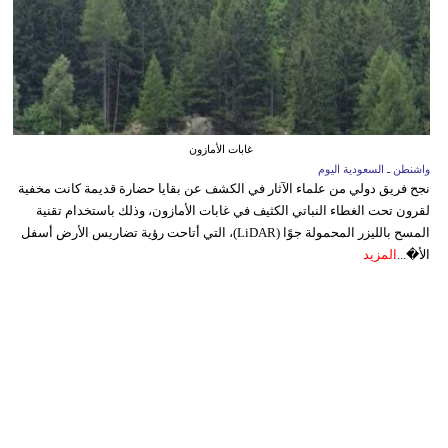
غابات الأمازون
واشنطن ـ السعودية اليوم
نجح فريق دولي من علماء الآثار في الكشف عن بقايا حضارة قديمة كانت مخفية
لقرون تحت الغطاء النباتي الكثيف في غابات الأمازون، وذلك باستخدام تقنية
المسح بالليزر المحمولة جوًا (LiDAR)، التي أتاحت رؤية تضاريس الأرض أسفل
الأ�...
المزيد