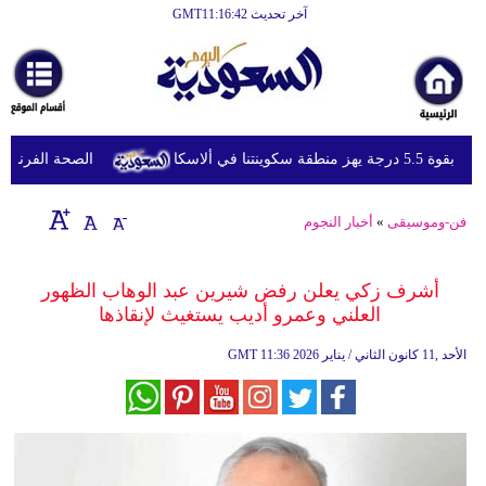
آخر تحديث GMT11:16:42
الرئيسية
أخبارعاجلة
رياضة
يهز منطقة سكوينتنا في ألاسكا
الصحة الفرنسية تع
ثقافة
إقتصاد
فن-وموسيقى
»
أخبار النجوم
فن
أشرف زكي يعلن رفض شيرين عبد الوهاب الظهور
وموسيقى
العلني وعمرو أديب يستغيث لإنقاذها
أزياء
11:36 2026 الأحد ,11 كانون الثاني / يناير
GMT
صحة
وتغذية
سياحة