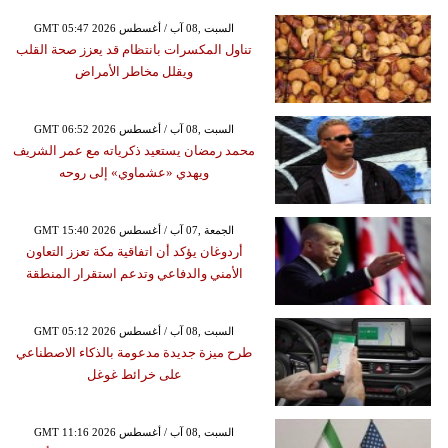
GMT 05:47 2026 السبت ,08 آب / أغسطس
تناول المكسرات بانتظام قد يعزز صحة القلب
ويقلل مخاطر الأمراض
GMT 06:52 2026 السبت ,08 آب / أغسطس
محمد رمضان يستعيد ذكرياته مع عمر الشريف
ويهدي «عشماوي» إلى روحه
GMT 15:40 2026 الجمعة ,07 آب / أغسطس
أردوغان يؤكد أن اتفاقية مكة تعزز التعاون
الأمني والدفاعي وتدعم استقرار المنطقة
GMT 05:12 2026 السبت ,08 آب / أغسطس
طرح ميزة جديدة مدعومة بالذكاء الاصطناعي
على خرائط غوغل
GMT 11:16 2026 السبت ,08 آب / أغسطس