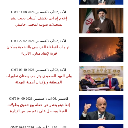
GMT 11:08 2026 الأحد ,02 آب / أغسطس
إعلام إيراني يكشف أسباب تجنب نشر
تسجيلات صوتية لمجتبى خامنئي
GMT 22:02 2026 الأحد ,02 آب / أغسطس
اتهامات للإطفاء الفرنسي بالتضحية بسكان
قرية لإنقاذ منازل الأثرياء
GMT 09:40 2026 الأحد ,02 آب / أغسطس
ولي العهد السعودي وترامب يبحثان تطورات
المنطقة ويؤكدان أهمية التهدئة
GMT 04:09 2026 الخميس ,06 آب / أغسطس
إنفانتينو يعتذر عن خطة بيع حقوق بطولات
الفيفا ويحصل على دعم مجلس الإدارة
GMT 10:19 2026 الإثنين ,03 آب / أغسطس