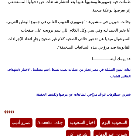
طمأنت فيه جمهورها ومحبيها عليها بعد انتشار شائعات عن دخولها المستشفى
إثر تعرضها لوعكة صحية.
وقالت شيرين في منشورها: "جمهوري الحبيب الغالي في جموع الوطن العربي،
أنا بخير الحمد لله وفي بيتي وكل الكلام اللي بيتم ترويجه على صفحات
السوشيال ميديا عن تدهور حالتي الصحية كلام غير صحيح وجارٍ اتخاذ الإجراءات
القانونية ضد مروّجي هذه الشائعات السخيفة".
قد يهمك أيضــــــــــــــا
نقابة المهن التمثيلية في مصر تحذر من عمليات نصب تستغل اسم مسلسل الاختيار لاستهداف
الفنانين الشباب
شيرين عبدالوهاب تتوعّد مروّجي الشائعات عن مرضها وتكشف الحقيقة
السعودية اليوم
اخبار السعودية
Alsaudia today
عمرو أديب
شيرين عبد الوهاب
أشرف زكي