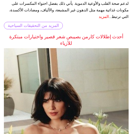
لدعم صحة القلب والأوعية الدموية. يأتي ذلك بفضل احتواء المكسرات على
مكونات غذائية مهمة مثل الدهون غير المشبعة، والألياف، ومضادات الأكسدة،
التي ترتبط...
المزيد
المزيد من التحقيقات السياحية
أحدث إطلالات كارمن بصيبص شعر قصير واختيارات مبتكرة
للأزياء