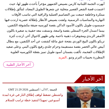
أبهرت النجمة اللبنانية كارمن بصيبص الجمهور مؤخراً بأحدث ظهور لها، حيث
اعتمدت قصة الشعر القصير متخلية عن شعرها الطويل المعتاد، لتتألق بإطلالات
مبتكرة وخاطفة جمعت بين التصاميم العملية والراقية التي تناسب الأوقات
النهارية والمناسبات الرسمية. ولفتت بصيبص الأنظار بإطلالة عصرية ارتدت فيها
جمبسوت طويل باللون الأسود الداكن بقصة كورسيه ضيقة مكشوفة الكتفين،
بينما انسدل الجزء السفلي بقصة واسعة، ونسقت معه حقيبة يد صغيرة باللون
الأصفر الزبدي ومجوهرات ذهبية ناعمة. وفي ظهور كاجوال آخر، ارتدت كنزة
تريكو باللون البيج الوردي بفتحة عنق مائلة كشفت عن أحد الكتفين، مع بنطال
أبيض عالي الخصر بقصة مستقيمة وحزام جلدي رفيع باللون البني. وعلى صعيد
الإطلالات الفخمة، تألقت بفستان أسود طويل تميز بقصّة الكورسيه العلوية
المطرزة بحبيبات الترتر وتنو...
المزيد
آخر الأخبار الطبية
آخر الأخبار
GMT 21:29 2026 الجمعة ,07 آب / أغسطس
واشنطن تضغط لوقف إطلاق النار في غزة لمدة
أسبوعين تمهيدًا لتنفيذ خطة ترامب للسلام