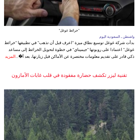
"خرائط غوغل"
واشنطن ـ السعودية اليوم
بدأت شركة غوغل توسيع نطاق ميزة "اعرف قبل أن تذهب" في تطبيقها "خرائط
غوغل" اعتمادا على روبوتها "جيميناي" في خطوة لتحويل الخرائط إلى مساعد
ذكي قادر على تقديم معلومات مختصرة عن الأماكن قبل زيارتها، بعد أ�...
المزيد
تقنية ليزر تكشف حضارة مفقودة في قلب غابات الأمازون