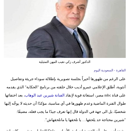
وسفر
ديكور
أخبار
إعلام
تعليم
الدكتور أشرف زكي نقيب المهن التمثيلية
مرأة
القاهرة - السعودية اليوم
على الرغم من ظهورها أخيراً بجلسة تصويرية بإطلالة سوداء جريئة وتفاصيل
علوم
أنثوية، أطلق الإعلامي عمرو أديب خلال حلقته من برنامج "الحكاية" الذي يقدمه
وتكنولوجيا
على قناة mbc مصر، استغاثة قوية لإنقاذ
الفنانة شيرين عبد الوهاب
، بعد اختفائها
بيئة
طوال الفترة الماضية وعدم ظهورها في أي مناسبة، مؤكدًا أن حديثه لا يوجَّه إليها
شخصيًا، بل الى جهة في الدولة قال إنها تعرف جيدًا ما يجب فعله، مضيفًا:
مدوَّنات
"شيرين محتاجة حد يلحقها… يا نلحقها يا مانلحقهاش".
أبراج
وشدد أديب على أن القضية إنسانية بالأساس، داعيًا للتعامل مع شيرين كإنسانة