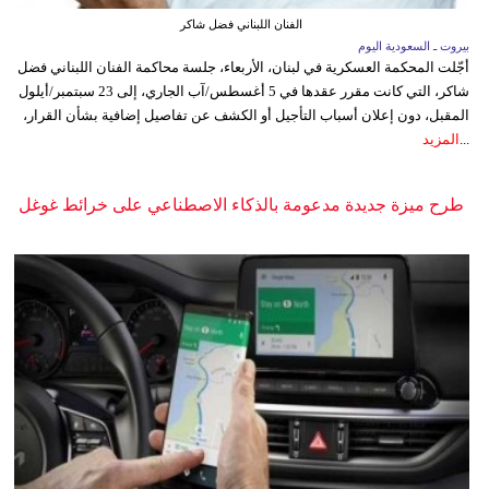
الفنان اللبناني فضل شاكر
بيروت ـ السعودية اليوم
أجّلت المحكمة العسكرية في لبنان، الأربعاء، جلسة محاكمة الفنان اللبناني فضل
شاكر، التي كانت مقرر عقدها في 5 أغسطس/آب الجاري، إلى 23 سبتمبر/أيلول
المقبل، دون إعلان أسباب التأجيل أو الكشف عن تفاصيل إضافية بشأن القرار،
...
المزيد
طرح ميزة جديدة مدعومة بالذكاء الاصطناعي على خرائط غوغل