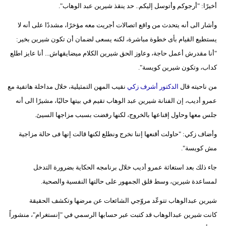
أخيرًا: "أرجوكم وأتوسل إليكم.. حد ينقذ شيرين عبد الوهاب".
وأشار الى أنه يتحدث من واقع اتصالات أجريت معه مؤخرًا، مشددًا على أنه لا
يستطيع القيام بأى خطوة مباشرة، لكنه يسعى لضمان أن تكون شيرين بخير:
"أنا مقدرش أعمل حاجة، وعاوز الحق شيرين الكلام ميضايقهاش... أنا عايز اطلع
كداب، وتكون شيرين كويسة".
من ناحيته قال
الدكتور أشرف زكي
نقيب المهن التمثيلية، خلال مداخلة هاتفية مع
عمرو أديب، إن الفنانة شيرين عبد الوهاب تقيم في بيتها حاليًا، مشيرًا الى أنه
جلس معها وحاول إقناعها بالخروج، لكنها رفضت بسبب مزاجها السيئ.
وأضاف زكي: "حاولت أقنعها إننا نخرج ونطلع لكنها قالت إنها فى حالة مزاجية
مش كويسة".
جاء ذلك بعد استغاثة عمرو أديب خلال برنامجه الحكاية بضرورة التدخل
لمساعدة شيرين، وسط قلق الجمهور على حالتها النفسية والصحية.
شيرين عبدالوهاب تتوعّد مروّجي الشائعات عن مرضها وتكشف الحقيقة
كانت شيرين عبدالوهاب قد كتبت عبر حسابها الرسمي في "إنستغرام"، منشوراً