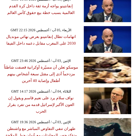
إنفانتينو يواجه أزمة ثقة داخل كرة القدم
العالمية بسبب خطة بيع حقوق كأس العالم
GMT 22:15 2026 الأربعاء ,05 آب / أغسطس
اتهامات تطال إنفانتينو بعرض نهائي مونديال
2030 على المغرب مقابل دعمه داخل الفيفا
GMT 23:46 2026 الإثنين ,03 آب / أغسطس
موسكو تعلن أن مسيّرة أوكرانية قصفت شاطئاً
مزدحماً أدى إلى مقتل سبعة أشخاص بينهم
أطفال وإصابة 40 آخرين
GMT 14:17 2026 الثلاثاء ,04 آب / أغسطس
نواف سلام يرد على نعيم قاسم ويقول إن
العون الأكبر لإسرائيل قدمه من تفرد بقرار
الحرب
GMT 19:36 2026 الإثنين ,03 آب / أغسطس
طهران تنفي التفاوض المباشر مع واشنطن
وتؤكد حصر المحادثات مع عُمان حول الملاحة