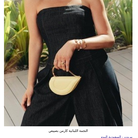
النجمة اللبنانية كارمن بصيبص
بيروت - السعودية اليوم