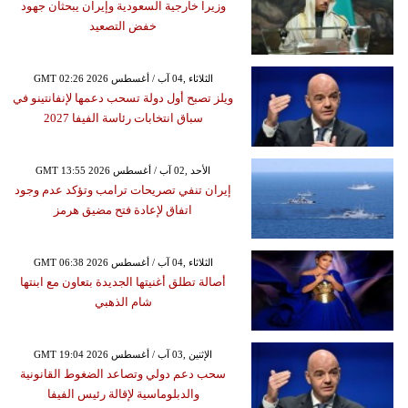
وزيرا خارجية السعودية وإيران يبحثان جهود
خفض التصعيد
GMT 02:26 2026 الثلاثاء ,04 آب / أغسطس
ويلز تصبح أول دولة تسحب دعمها لإنفانتينو في
سباق انتخابات رئاسة الفيفا 2027
GMT 13:55 2026 الأحد ,02 آب / أغسطس
إيران تنفي تصريحات ترامب وتؤكد عدم وجود
اتفاق لإعادة فتح مضيق هرمز
GMT 06:38 2026 الثلاثاء ,04 آب / أغسطس
أصالة تطلق أغنيتها الجديدة بتعاون مع ابنتها
شام الذهبي
GMT 19:04 2026 الإثنين ,03 آب / أغسطس
سحب دعم دولي وتصاعد الضغوط القانونية
والدبلوماسية لإقالة رئيس الفيفا