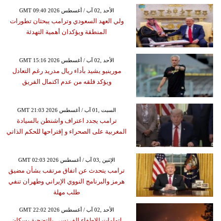
GMT 09:40 2026 الأحد ,02 آب / أغسطس
ولي العهد السعودي وترامب يبحثان تطورات
المنطقة ويؤكدان أهمية التهدئة
GMT 15:16 2026 الأحد ,02 آب / أغسطس
مورينيو يشيد بأداء ريال مدريد رغم التعادل
ويؤكد قلقه من عدم اكتمال الفريق
GMT 21:03 2026 السبت ,01 آب / أغسطس
ترامب يجدد اعتراف واشنطن بالسيادة
المغربية على الصحراء و إقتراحها للحكم الذاتي
GMT 02:03 2026 الإثنين ,03 آب / أغسطس
ترامب يتحدث عن اتفاق مرتقب بشأن مضيق
هرمز والبرنامج النووي الإيراني وطهران تنفي
طلب مهلة
GMT 22:02 2026 الأحد ,02 آب / أغسطس
اتهامات للإطفاء الفرنسي بالتضحية بسكان