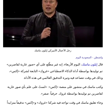
وسفر
ديكور
أخبار
إعلام
تعليم
رجل الأعمال الأميركي إيلون ماسك
مرأة
واشنطن - السعودية اليوم
قال
إيلون ماسك
، اليوم الأربعاء، إنه غير مطّلع على أي «صور عارية لقاصرين»
علوم
تم توليدها بواسطة أداة الذكاء الاصطناعي «غروك» التابعة لشركة «إكس»،
وتكنولوجيا
وذلك في وقت تتصاعد فيه وتيرة التدقيق العالمي في هذه الأداة.
بيئة
وكتب ماسك في منشور على منصة «إكس»: «لستُ على علم بأي صور عارية
مدوَّنات
لقاصرين تم توليدها بواسطة غروك. حرفياً: صفر».
وجاء تعليق ماسك في وقت تواجه فيه شركتا «غروك» و«إكس» تدقيقاً متزايداً
أبراج