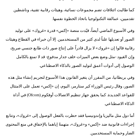
كما طالبت ائتلافات تضم مجموعات نسائية، وهيئات رقابية تقنية، وناشطين
تقدميين، عمالقة التكنولوجيا باتخاذ الخطوة نفسها.
وفي الأسبوع الماضي أيضاً، قيّدت منصة «إكس» قدرة «غروك» على توليد
الصور أو تعديلها علناً لدى كثير من المستخدمين. إلا أن خبراء في القطاع وهيئات
رقابية قالوا إن «غروك» لا يزال قادراً على إنتاج صور ذات طابع جنسي صريح،
وإن القيود -مثل وضع بعض الميزات خلف جدار مدفوع- قد لا تمنع بالكامل
الوصول إلى أدوات أعمق لتوليد الصور بالذكاء الاصطناعي.
وفي بريطانيا، من المقرر أن يتغير القانون هذا الأسبوع لتجريم إنشاء مثل هذه
الصور، وقال رئيس الوزراء كير ستارمر، اليوم، إن «إكس» تعمل على الامتثال
للقواعد الجديدة. كما يحقق جهاز تنظيم الاتصالات أوفكوم (Ofcom) في أداة
الذكاء الاصطناعي.
أما دول مثل ماليزيا وإندونيسيا فقد حظرت بالفعل الوصول إلى «غروك»، وتتابع
إجراءات قانونية ضد «إكس» و«غروك»، متهمةً إياهما بالإخفاق في منع المحتوى
الضار وحماية المستخدمين.