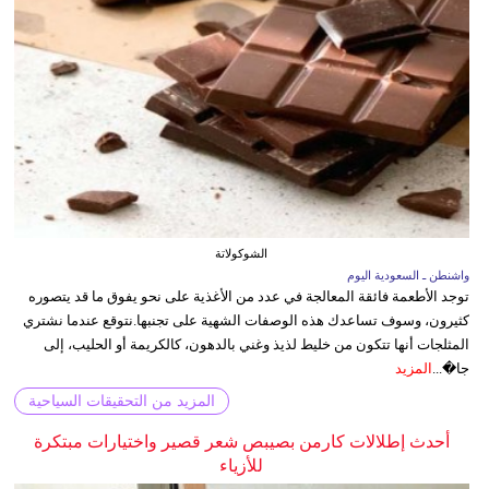
الشوكولاتة
واشنطن ـ السعودية اليوم
توجد الأطعمة فائقة المعالجة في عدد من الأغذية على نحو يفوق ما قد يتصوره
كثيرون، وسوف تساعدك هذه الوصفات الشهية على تجنبها.نتوقع عندما نشتري
المثلجات أنها تتكون من خليط لذيذ وغني بالدهون، كالكريمة أو الحليب، إلى
جا�...
المزيد
المزيد من التحقيقات السياحية
أحدث إطلالات كارمن بصيبص شعر قصير واختيارات مبتكرة
للأزياء