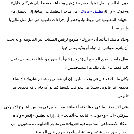
حول العالم، يشمل دعوات من مشرّعين وجماعات ضغط إلى شركتَي «آبل»
فيديو
و«غوغل» لإزالة
تطبيق «غروك
» من متاجر التطبيقات، إضافة إلى تحقيق من
الجهات التنظيمية في بريطانيا، وحظر أو إجراءات قانونية في دول مثل ماليزيا
سيارات
وإندونيسيا.
وجدّد ماسك التأكيد أن «غروك» مبرمج لرفض الطلبات غير القانونية، وأنه يجب
أن يلتزم بقوانين أي دولة أو ولاية يعمل فيها.
وقال ماسك: «من الواضح أن (غروك) لا يولّد الصور من تلقاء نفسه، بل يفعل
ذلك فقط بناءً على طلبات المستخدمين».
وكان ماسك قد قال في وقت سابق، إن أي شخص يستخدم «غروك» لإنشاء
محتوى غير قانوني سيتعرّض للعواقب نفسها كما لو أنه قام برفع محتوى غير
قانوني.
وفي الأسبوع الماضي، دعا ثلاثة أعضاء ديمقراطيين في مجلس الشيوخ الأميركي
شركتَي «آبل» و«غوغل» التابعة لـ«ألفابت» إلى إزالة تطبيق «إكس» وأداة
الذكاء الاصطناعي المدمجة فيه «غروك» من متاجر التطبيقات، مشيرين إلى
انتشار صور جنسية غير رضائية لنساء وقاصرين على المنصة.