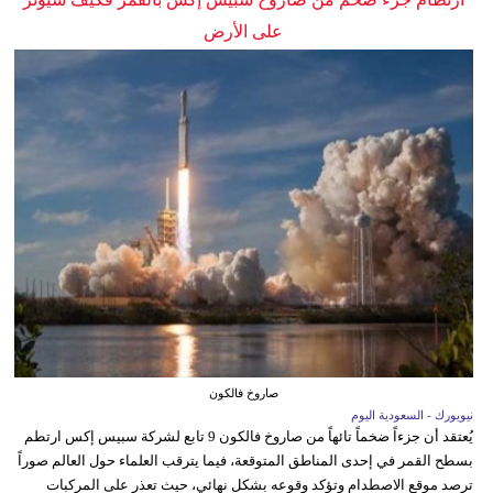
على الأرض
صاروخ فالكون
نيويورك - السعودية اليوم
يُعتقد أن جزءاً ضخماً تائهاً من صاروخ فالكون 9 تابع لشركة سبيس إكس ارتطم
بسطح القمر في إحدى المناطق المتوقعة، فيما يترقب العلماء حول العالم صوراً
ترصد موقع الاصطدام وتؤكد وقوعه بشكل نهائي، حيث تعذر على المركبات