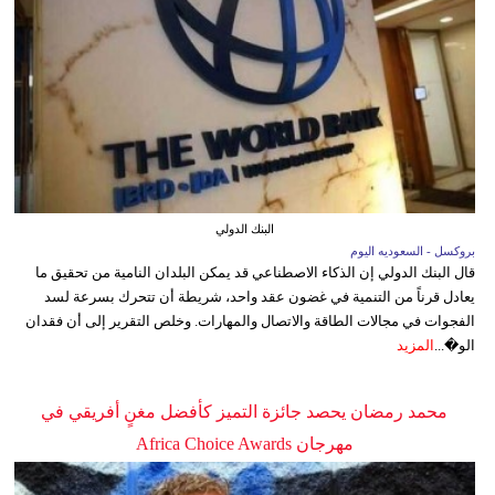
البنك الدولي
بروكسل - السعوديه اليوم
قال البنك الدولي إن الذكاء الاصطناعي قد يمكن البلدان النامية من تحقيق ما
يعادل قرناً من التنمية في غضون عقد واحد، شريطة أن تتحرك بسرعة لسد
الفجوات في مجالات الطاقة والاتصال والمهارات. وخلص التقرير إلى أن فقدان
الو�...
المزيد
محمد رمضان يحصد جائزة التميز كأفضل مغنٍ أفريقي في
مهرجان Africa Choice Awards