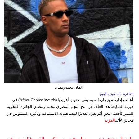
الفنان محمد رمضان
القاهرة ـ السعودية اليوم
أعلنت إدارة مهرجان الموسيقى بجنوب أفريقيا (Africa Choice Awards) في
دورته السابعة هذا العام، عن منح النجم المصري محمد رمضان الجائزة الفخرية
للتميز كأفضل مغنٍ أفريقي، تقديرًا لمساهماته الاستثنائية وتأثيره الملموس في
مجالي �...
المزيد
ارتطام جزء ضخم من صاروخ سبيس إكس بالقمر فكيف سيؤثر