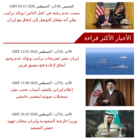
GMT 03:15 2026 الخميس ,06 آب / أغسطس
بسبب عدم رغبته في "قتل الناس"دونالد ترامب
يعلن أنه يفضَل التوصَل إلى إتفاق مع إيران
الأخبار الأكثر قراءة
GMT 13:55 2026 الأحد ,02 آب / أغسطس
إيران تنفي تصريحات ترامب وتؤكد عدم وجود
اتفاق لإعادة فتح مضيق هرمز
GMT 11:08 2026 الأحد ,02 آب / أغسطس
إعلام إيراني يكشف أسباب تجنب نشر
تسجيلات صوتية لمجتبى خامنئي
GMT 20:19 2026 الأحد ,02 آب / أغسطس
وزيرا خارجية السعودية وإيران يبحثان جهود
خفض التصعيد