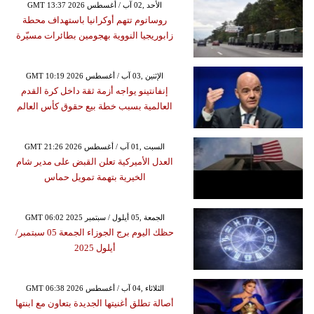
GMT 13:37 2026 الأحد ,02 آب / أغسطس
روساتوم تتهم أوكرانيا باستهداف محطة
زابوريجيا النووية بهجومين بطائرات مسيّرة
GMT 10:19 2026 الإثنين ,03 آب / أغسطس
إنفانتينو يواجه أزمة ثقة داخل كرة القدم
العالمية بسبب خطة بيع حقوق كأس العالم
GMT 21:26 2026 السبت ,01 آب / أغسطس
العدل الأميركية تعلن القبض على مدير شام
الخيرية بتهمة تمويل حماس
GMT 06:02 2025 الجمعة ,05 أيلول / سبتمبر
حظك اليوم برج الجوزاء الجمعة 05 سبتمبر/
أيلول 2025
GMT 06:38 2026 الثلاثاء ,04 آب / أغسطس
أصالة تطلق أغنيتها الجديدة بتعاون مع ابنتها