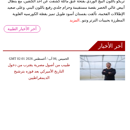
تريكو باللون البيج الوردي بفتحة عنق مائلة كشفت عن أحد الكتفين، مع بنطال
أبيض عالي الخصر بقصة مستقيمة وحزام جلدي رفيع باللون البني. وعلى صعيد
الإطلالات الفخمة، تألقت بفستان أسود طويل تميز بقصّة الكورسيه العلوية
المطرزة بحبيبات الترتر وتنو...
المزيد
آخر الأخبار الطبية
آخر الأخبار
GMT 02:01 2026 الخميس ,06 آب / أغسطس
طبيب من أصول مصرية يقترب من دخول
التاريخ الأميركي بعد فوزه بترشيح
الديمقراطيين