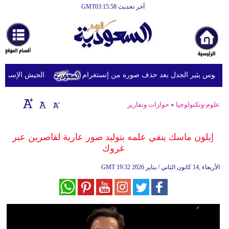
آخر تحديث GMT03:15:58
الرئيسية
أخبارعاجلة
رياضة
يوس يثير الجدل بعد حذف صوره من إنستغرام
الجيش الإسرائيلي 
ثقافة
إقتصاد
علوم-وتكنولوجيا
»
حوارات وتقارير
فن
إيلون ماسك ينفي علمه بتوليد صور عارية لقاصرين عبر
وموسيقى
غروك
أزياء
19:32 2026 الأربعاء ,14 كانون الثاني / يناير
GMT
صحة
وتغذية
سياحة