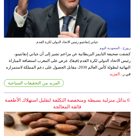
جياني إنفانتينو رئيس الاتحاد الدولي لكرة القدم
زيورخ - السعودية اليوم
كشفت صحيفة التايمز البريطانية عن مزاعم تشير إلى أن جياني إنفانتينو،
رئيس الاتحاد الدولي لكرة القدم (فيفا)، عرض على المغرب استضافة المباراة
النهائية لبطولة كأس العالم 2030، مقابل الحصول على دعم المملكة لاستمراره
في ر...
المزيد
المزيد من التحقيقات السياحية
6 بدائل منزلية بسيطة ومنخفضة التكلفة لتقليل استهلاك الأطعمة
فائقة المعالجة