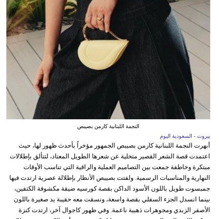
النجمة اللبنانية كارمن بصيبص
بيروت - السعودية اليوم
أبهرت النجمة اللبنانية كارمن بصيبص الجمهور مؤخراً بأحدث ظهور لها، حيث
اعتمدت قصة الشعر القصير متخلية عن شعرها الطويل المعتاد، لتتألق بإطلالات
مبتكرة وخاطفة جمعت بين التصاميم العملية والراقية التي تناسب الأوقات
النهارية والمناسبات الرسمية. ولفتت بصيبص الأنظار بإطلالة عصرية ارتدت فيها
جمبسوت طويل باللون الأسود الداكن بقصة كورسيه ضيقة مكشوفة الكتفين،
بينما انسدل الجزء السفلي بقصة واسعة، ونسقت معه حقيبة يد صغيرة باللون
الأصفر الزبدي ومجوهرات ذهبية ناعمة. وفي ظهور كاجوال آخر، ارتدت كنزة