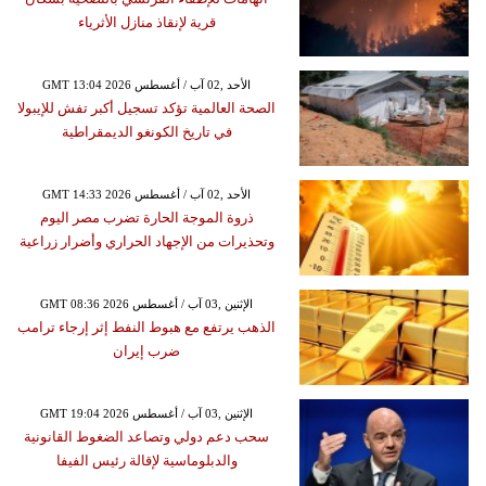
قرية لإنقاذ منازل الأثرياء
GMT 13:04 2026 الأحد ,02 آب / أغسطس
الصحة العالمية تؤكد تسجيل أكبر تفش للإيبولا
في تاريخ الكونغو الديمقراطية
GMT 14:33 2026 الأحد ,02 آب / أغسطس
ذروة الموجة الحارة تضرب مصر اليوم
وتحذيرات من الإجهاد الحراري وأضرار زراعية
GMT 08:36 2026 الإثنين ,03 آب / أغسطس
الذهب يرتفع مع هبوط النفط إثر إرجاء ترامب
ضرب إيران
GMT 19:04 2026 الإثنين ,03 آب / أغسطس
سحب دعم دولي وتصاعد الضغوط القانونية
والدبلوماسية لإقالة رئيس الفيفا