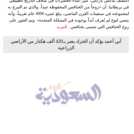
اكتشف ماكس باركلي، كبير أمناء الحشرات في متحف التاريخ الطبيعي
في بريطانيا، أن «زوجاً من الخنافس المحفوظة جيداً، والذي تم التبرع به
لمجموعته في سبعينات القرن الماضي، يبلغ عمره 4000 عام تقريباً، وأنه
ينتمي لنوع لم يُعرف أبداً بوجوده في المملكة المتحدة». وتم العثور على
زوج الخنافس التي تسمى بخنافس...
المزيد
آبي أحمد يؤكد أن الجراد يضر بـ420 ألف هكتار من الأراضي
الزراعية