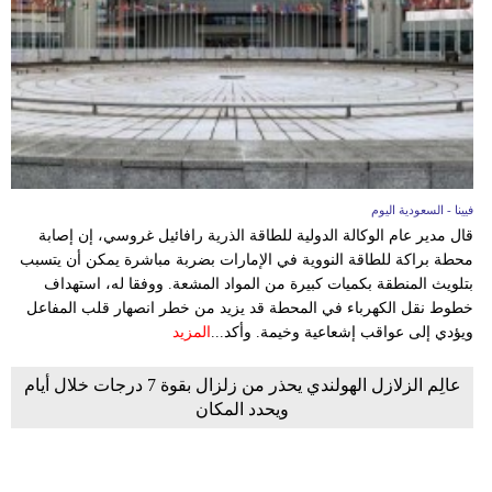
وسفر
ديكور
أخبار
إعلام
تعليم
فيينا - السعودية اليوم
قال مدير عام الوكالة الدولية للطاقة الذرية رافائيل غروسي، إن إصابة
مرأة
محطة براكة للطاقة النووية في الإمارات بضربة مباشرة يمكن أن يتسبب
بتلويث المنطقة بكميات كبيرة من المواد المشعة. ووفقا له، استهداف
علوم
خطوط نقل الكهرباء في المحطة قد يزيد من خطر انصهار قلب المفاعل
وتكنولوجيا
ويؤدي إلى عواقب إشعاعية وخيمة. وأكد...
المزيد
بيئة
عالِم الزلازل الهولندي يحذر من زلزال بقوة 7 درجات خلال أيام
ويحدد المكان
مدوَّنات
أبراج