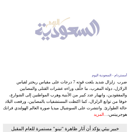
أمستردام - السعودية اليوم
ضرب زلزال شديد بلغت قوته 7 درجات على مقياس ريختر لقياس
الزلازل، دولة المغرب، ما خلَّف وراءه عشرات القتلى والمصابين
والمفقودين، وانهيار عدد كبير من الأبنية.وهرب المواطنين إلى الشوارع،
خوفا من توابع الزلزال، كما اكتظت المستشفيات بالمصابين، ورفعت البلاد
حالة الطوارئ. وانتشرت على السوشيال ميديا صورة العالم الهولندي فرانك
هوجربيتس،...
المزيد
خبير بيئي يؤكد أن آثار ظاهرة "نينو" مستمرة للعام المقبل