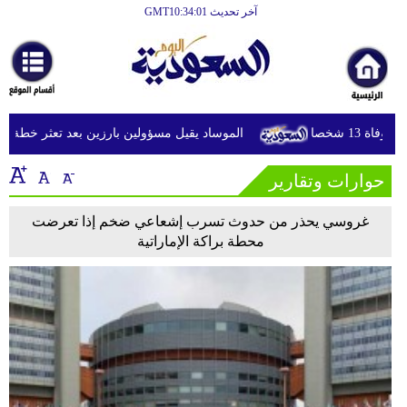
آخر تحديث GMT10:34:01
الرئيسية
أخبارعاجلة
رياضة
13 شخصا
الموساد يقيل مسؤولين بارزين بعد تعثر خطة مزعوم
ثقافة
حوارات وتقارير
إقتصاد
فن
غروسي يحذر من حدوث تسرب إشعاعي ضخم إذا تعرضت
محطة براكة الإماراتية
وموسيقى
أزياء
صحة
وتغذية
سياحة