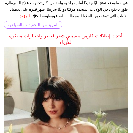
في خطوة قد تفتح بابًا جديدًا أمام مواجهة واحد من أكبر تحديات علاج السرطان،
طوّر باحثون في الولايات المتحدة مركبًا دوائيًّا تجريبيًّا أظهر قدرة على تعطيل
الآليات التي تستخدمها الخلايا السرطانية للبقاء ومقاومة الع�...
المزيد
المزيد من التحقيقات السياحية
أحدث إطلالات كارمن بصيبص شعر قصير واختيارات مبتكرة
للأزياء