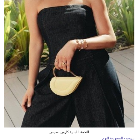
النجمة اللبنانية كارمن بصيبص
بيروت - السعودية اليوم