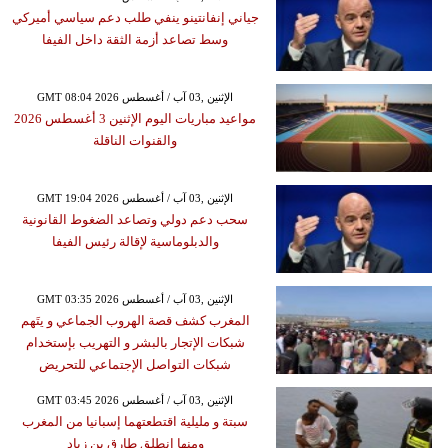
جياني إنفانتينو ينفي طلب دعم سياسي أميركي
وسط تصاعد أزمة الثقة داخل الفيفا
GMT 08:04 2026 الإثنين ,03 آب / أغسطس
مواعيد مباريات اليوم الإثنين 3 أغسطس 2026
والقنوات الناقلة
GMT 19:04 2026 الإثنين ,03 آب / أغسطس
سحب دعم دولي وتصاعد الضغوط القانونية
والدبلوماسية لإقالة رئيس الفيفا
GMT 03:35 2026 الإثنين ,03 آب / أغسطس
المغرب كشف قصة الهروب الجماعي و يتَهم
شبكات الإتجار بالبشر و التهريب بإستخدام
شبكات التواصل الإجتماعي للتحريض
GMT 03:45 2026 الإثنين ,03 آب / أغسطس
سبتة و مليلية اقتطعتهما إسبانيا من المغرب
ومنها انطلق طارق بن زياد