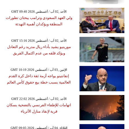
GMT 09:40 2026 الأحد ,02 آب / أغسطس
ولي العهد السعودي وترامب يبحثان تطورات
المنطقة ويؤكدان أهمية التهدئة
GMT 15:16 2026 الأحد ,02 آب / أغسطس
مورينيو يشيد بأداء ريال مدريد رغم التعادل
ويؤكد قلقه من عدم اكتمال الفريق
GMT 10:19 2026 الإثنين ,03 آب / أغسطس
إنفانتينو يواجه أزمة ثقة داخل كرة القدم
العالمية بسبب خطة بيع حقوق كأس العالم
GMT 22:02 2026 الأحد ,02 آب / أغسطس
اتهامات للإطفاء الفرنسي بالتضحية بسكان
قرية لإنقاذ منازل الأثرياء
GMT 09:05 2026 الثلاثاء ,04 آب / أغسطس