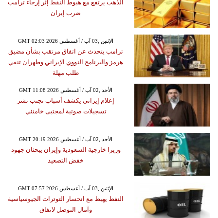
الذهب يرتفع مع هبوط النفط إثر إرجاء ترامب
ضرب إيران
GMT 02:03 2026 الإثنين ,03 آب / أغسطس
ترامب يتحدث عن اتفاق مرتقب بشأن مضيق
هرمز والبرنامج النووي الإيراني وطهران تنفي
طلب مهلة
GMT 11:08 2026 الأحد ,02 آب / أغسطس
إعلام إيراني يكشف أسباب تجنب نشر
تسجيلات صوتية لمجتبى خامنئي
GMT 20:19 2026 الأحد ,02 آب / أغسطس
وزيرا خارجية السعودية وإيران يبحثان جهود
خفض التصعيد
GMT 07:57 2026 الإثنين ,03 آب / أغسطس
النفط يهبط مع انحسار التوترات الجيوسياسية
وآمال التوصل لاتفاق