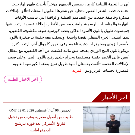
أبهرت النجمة اللبنانية كارمن بصيبص الجمهور مؤخراً بأحدث ظهور لها، حيث
اعتمدت قصة الشعر القصير متخلية عن شعرها الطويل المعتاد، لتتألق بإطلالات
مبتكرة وخاطفة جمعت بين التصاميم العملية والراقية التي تناسب الأوقات
النهارية والمناسبات الرسمية. ولفتت بصيبص الأنظار بإطلالة عصرية ارتدت فيها
جمبسوت طويل باللون الأسود الداكن بقصة كورسيه ضيقة مكشوفة الكتفين،
بينما انسدل الجزء السفلي بقصة واسعة، ونسقت معه حقيبة يد صغيرة باللون
الأصفر الزبدي ومجوهرات ذهبية ناعمة. وفي ظهور كاجوال آخر، ارتدت كنزة
تريكو باللون البيج الوردي بفتحة عنق مائلة كشفت عن أحد الكتفين، مع بنطال
أبيض عالي الخصر بقصة مستقيمة وحزام جلدي رفيع باللون البني. وعلى صعيد
الإطلالات الفخمة، تألقت بفستان أسود طويل تميز بقصّة الكورسيه العلوية
المطرزة بحبيبات الترتر وتنو...
المزيد
آخر الأخبار الطبية
آخر الأخبار
GMT 02:01 2026 الخميس ,06 آب / أغسطس
طبيب من أصول مصرية يقترب من دخول
التاريخ الأميركي بعد فوزه بترشيح
الديمقراطيين