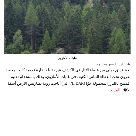
غابات الأمازون
واشنطن ـ السعودية اليوم
نجح فريق دولي من علماء الآثار في الكشف عن بقايا حضارة قديمة كانت مخفية
لقرون تحت الغطاء النباتي الكثيف في غابات الأمازون، وذلك باستخدام تقنية
المسح بالليزر المحمولة جوًا (LiDAR)، التي أتاحت رؤية تضاريس الأرض أسفل
الأ�...
المزيد