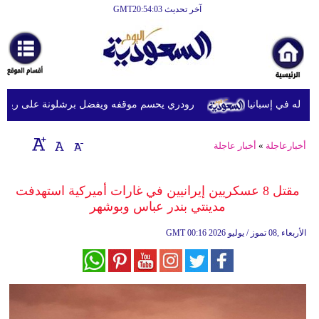
آخر تحديث GMT20:54:03
الرئيسية
أخبارعاجلة
رياضة
ه في إسبانيا
رودري يحسم موقفه ويفضل برشلونة على ريال مدريد
ثقافة
إقتصاد
أخبارعاجلة
»
أخبار عاجلة
فن
مقتل 8 عسكريين إيرانيين في غارات أميركية استهدفت
وموسيقى
مدينتي بندر عباس وبوشهر
أزياء
00:16 2026 الأربعاء ,08 تموز / يوليو
GMT
صحة
وتغذية
سياحة