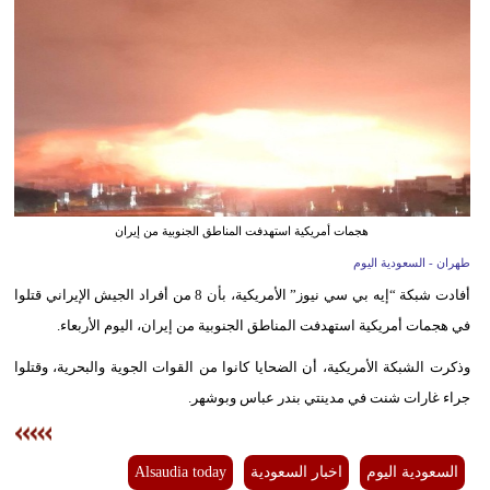
وسفر
ديكور
أخبار
إعلام
تعليم
هجمات أمريكية استهدفت المناطق الجنوبية من إيران
مرأة
طهران - السعودية اليوم
أفادت شبكة “إيه بي سي نيوز” الأمريكية، بأن 8 من أفراد الجيش الإيراني قتلوا
علوم
في هجمات أمريكية استهدفت المناطق الجنوبية من إيران، اليوم الأربعاء.
وتكنولوجيا
وذكرت الشبكة الأمريكية، أن الضحايا كانوا من القوات الجوية والبحرية، وقتلوا
بيئة
جراء غارات شنت في مدينتي بندر عباس وبوشهر.
مدوَّنات
أبراج
السعودية اليوم
اخبار السعودية
Alsaudia today