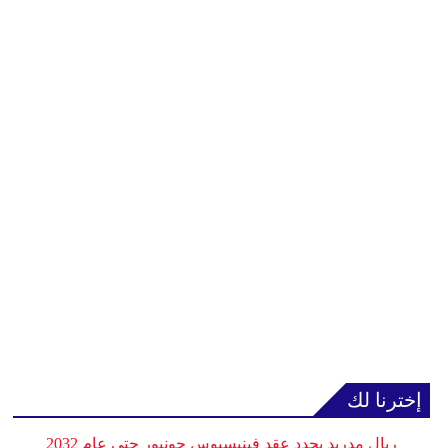
إخترنا لك
ريال مدريد يجدد عقد فينيسيوس جونيور حتى عام 2032