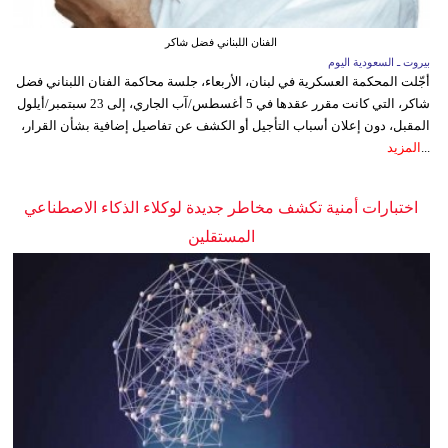
الفنان اللبناني فضل شاكر
بيروت ـ السعودية اليوم
أجّلت المحكمة العسكرية في لبنان، الأربعاء، جلسة محاكمة الفنان اللبناني فضل
شاكر، التي كانت مقرر عقدها في 5 أغسطس/آب الجاري، إلى 23 سبتمبر/أيلول
المقبل، دون إعلان أسباب التأجيل أو الكشف عن تفاصيل إضافية بشأن القرار،
...
المزيد
اختبارات أمنية تكشف مخاطر جديدة لوكلاء الذكاء الاصطناعي
المستقلين