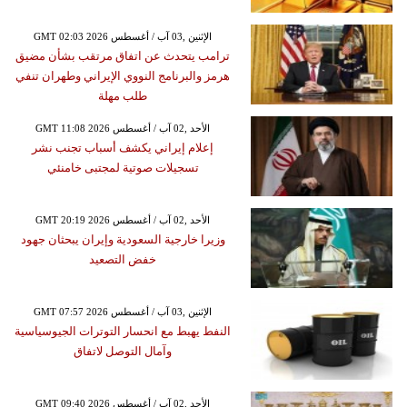
GMT 02:03 2026 الإثنين ,03 آب / أغسطس
ترامب يتحدث عن اتفاق مرتقب بشأن مضيق
هرمز والبرنامج النووي الإيراني وطهران تنفي
طلب مهلة
GMT 11:08 2026 الأحد ,02 آب / أغسطس
إعلام إيراني يكشف أسباب تجنب نشر
تسجيلات صوتية لمجتبى خامنئي
GMT 20:19 2026 الأحد ,02 آب / أغسطس
وزيرا خارجية السعودية وإيران يبحثان جهود
خفض التصعيد
GMT 07:57 2026 الإثنين ,03 آب / أغسطس
النفط يهبط مع انحسار التوترات الجيوسياسية
وآمال التوصل لاتفاق
GMT 09:40 2026 الأحد ,02 آب / أغسطس