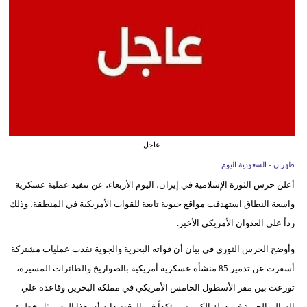
وسفر
ديكور
أخبار
إعلام
تعليم
عاجل
مرأة
طهران - السعودية اليوم
أعلن حرس الثورة الإسلامية في إيران، اليوم الأربعاء، عن تنفيذ عملية عسكرية
علوم
واسعة النطاق استهدفت مواقع حيوية تابعة للقوات الأمريكية في المنطقة، وذلك
وتكنولوجيا
رداً على العدوان الأمريكي الأخير.
بيئة
وأوضح الحرس الثوري في بيان أن قواته البحرية والجوية نفذت عمليات مشتركة
مدوَّنات
أسفرت عن تدمير 85 منشأة عسكرية أمريكية بالصواريخ والطائرات المسيرة،
توزعت بين مقر الأسطول الخامس الأمريكي في مملكة البحرين وقاعدة علي
أبراج
السالم الجوية في دولة الكويت، مؤكداً في الوقت ذاته أن هذا الرد يمثل خطوة