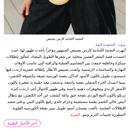
النجمة اللبنانية كارمن بصيبص
بيروت - السعودية اليوم
أبهرت النجمة اللبنانية كارمن بصيبص الجمهور مؤخراً بأحدث ظهور لها، حيث
اعتمدت قصة الشعر القصير متخلية عن شعرها الطويل المعتاد، لتتألق بإطلالات
مبتكرة وخاطفة جمعت بين التصاميم العملية والراقية التي تناسب الأوقات
النهارية والمناسبات الرسمية. ولفتت بصيبص الأنظار بإطلالة عصرية ارتدت فيها
جمبسوت طويل باللون الأسود الداكن بقصة كورسيه ضيقة مكشوفة الكتفين،
بينما انسدل الجزء السفلي بقصة واسعة، ونسقت معه حقيبة يد صغيرة باللون
الأصفر الزبدي ومجوهرات ذهبية ناعمة. وفي ظهور كاجوال آخر، ارتدت كنزة
تريكو باللون البيج الوردي بفتحة عنق مائلة كشفت عن أحد الكتفين، مع بنطال
أبيض عالي الخصر بقصة مستقيمة وحزام جلدي رفيع باللون البني. وعلى صعيد
الإطلالات الفخمة، تألقت بفستان أسود طويل تميز بقصّة الكورسيه العلوية
المطرزة بحبيبات الترتر وتنو...
المزيد
آخر الأخبار الطبية