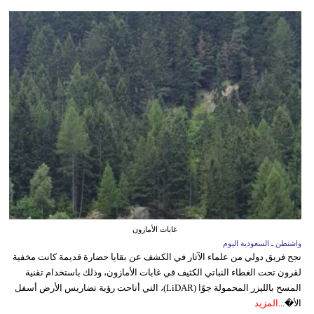
غابات الأمازون
واشنطن ـ السعودية اليوم
نجح فريق دولي من علماء الآثار في الكشف عن بقايا حضارة قديمة كانت مخفية
لقرون تحت الغطاء النباتي الكثيف في غابات الأمازون، وذلك باستخدام تقنية
المسح بالليزر المحمولة جوًا (LiDAR)، التي أتاحت رؤية تضاريس الأرض أسفل
الأ�...
المزيد