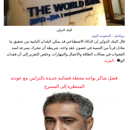
البنك الدولي
بروكسل - السعوديه اليوم
قال البنك الدولي إن الذكاء الاصطناعي قد يمكن البلدان النامية من تحقيق ما
يعادل قرناً من التنمية في غضون عقد واحد، شريطة أن تتحرك بسرعة لسد
الفجوات في مجالات الطاقة والاتصال والمهارات. وخلص التقرير إلى أن فقدان
الو�...
المزيد
فضل شاكر يواجه محطة قضائية جديدة بالتزامن مع عودته
المنتظرة إلى المسرح