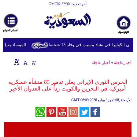
آخر تحديث GMT02:32:30
الرئيسية
أخبارعاجلة
رياضة
 الكوليرا في تشاد يتسبب في وفاة 13 شخصا
الموساد يقيل مسؤول
ثقافة
إقتصاد
أخبارعاجلة
»
أخبار عاجلة
فن
الحرس الثوري الإيراني يعلن تدمير 85 منشأة عسكرية
وموسيقى
أميركية في البحرين والكويت رداً على العدوان الأخير
أزياء
06:09 2026 الأربعاء ,08 تموز / يوليو
GMT
صحة
وتغذية
سياحة