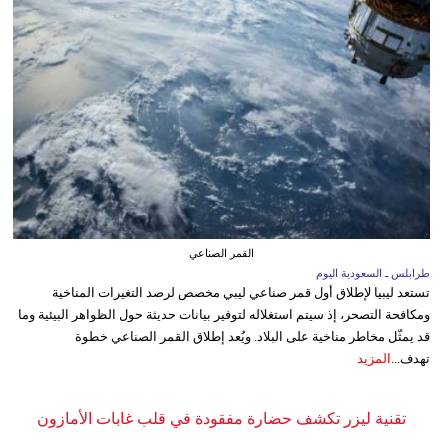
القمر الصناعي
طرابلس ـ السعودية اليوم
تستعد ليبيا لإطلاق أول قمر صناعي ليبي مخصص لرصد التغيرات المناخية
ومكافحة التصحر، إذ سيتم استغلاله لتوفير بيانات حديثة حول الظواهر البيئية وما
قد يمثّل مخاطر مناخية على البلاد. ويُعد إطلاق القمر الصناعي خطوة
تهدف...
المزيد
تقنية ليزر تكشف حضارة مفقودة في قلب غابات الأمازون