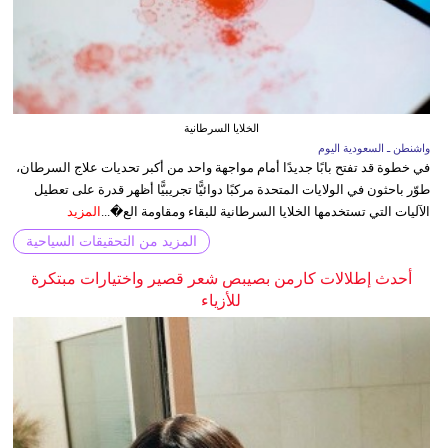
الخلايا السرطانية
واشنطن ـ السعودية اليوم
في خطوة قد تفتح بابًا جديدًا أمام مواجهة واحد من أكبر تحديات علاج السرطان،
طوّر باحثون في الولايات المتحدة مركبًا دوائيًّا تجريبيًّا أظهر قدرة على تعطيل
الآليات التي تستخدمها الخلايا السرطانية للبقاء ومقاومة الع�...
المزيد
المزيد من التحقيقات السياحية
أحدث إطلالات كارمن بصيبص شعر قصير واختيارات مبتكرة
للأزياء