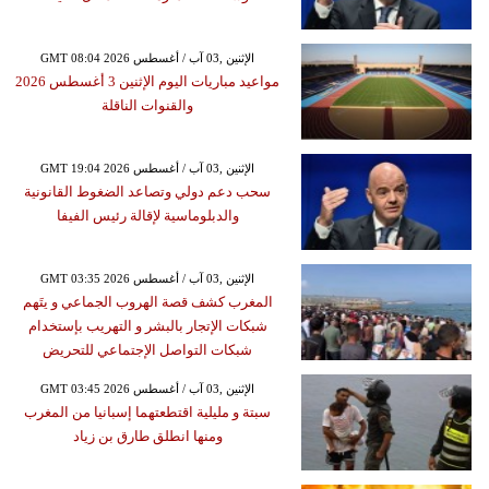
GMT 08:04 2026 الإثنين ,03 آب / أغسطس
مواعيد مباريات اليوم الإثنين 3 أغسطس 2026
والقنوات الناقلة
GMT 19:04 2026 الإثنين ,03 آب / أغسطس
سحب دعم دولي وتصاعد الضغوط القانونية
والدبلوماسية لإقالة رئيس الفيفا
GMT 03:35 2026 الإثنين ,03 آب / أغسطس
المغرب كشف قصة الهروب الجماعي و يتَهم
شبكات الإتجار بالبشر و التهريب بإستخدام
شبكات التواصل الإجتماعي للتحريض
GMT 03:45 2026 الإثنين ,03 آب / أغسطس
سبتة و مليلية اقتطعتهما إسبانيا من المغرب
ومنها انطلق طارق بن زياد