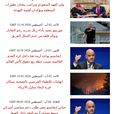
ولي العهد السعودي وترامب يبحثان تطورات
المنطقة ويؤكدان أهمية التهدئة
GMT 15:16 2026 الأحد ,02 آب / أغسطس
مورينيو يشيد بأداء ريال مدريد رغم التعادل
ويؤكد قلقه من عدم اكتمال الفريق
GMT 10:19 2026 الإثنين ,03 آب / أغسطس
إنفانتينو يواجه أزمة ثقة داخل كرة القدم
العالمية بسبب خطة بيع حقوق كأس العالم
GMT 22:02 2026 الأحد ,02 آب / أغسطس
اتهامات للإطفاء الفرنسي بالتضحية بسكان
قرية لإنقاذ منازل الأثرياء
GMT 09:05 2026 الثلاثاء ,04 آب / أغسطس
جياني إنفانتينو ينفي طلب دعم سياسي أميركي
وسط تصاعد أزمة الثقة داخل الفيفا