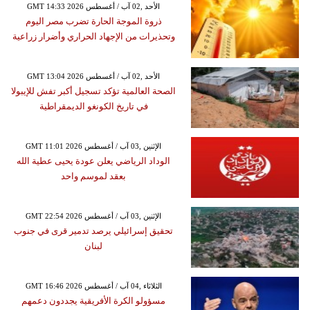
GMT 14:33 2026 الأحد ,02 آب / أغسطس
ذروة الموجة الحارة تضرب مصر اليوم
وتحذيرات من الإجهاد الحراري وأضرار زراعية
GMT 13:04 2026 الأحد ,02 آب / أغسطس
الصحة العالمية تؤكد تسجيل أكبر تفش للإيبولا
في تاريخ الكونغو الديمقراطية
GMT 11:01 2026 الإثنين ,03 آب / أغسطس
الوداد الرياضي يعلن عودة يحيى عطية الله
بعقد لموسم واحد
GMT 22:54 2026 الإثنين ,03 آب / أغسطس
تحقيق إسرائيلي يرصد تدمير قرى في جنوب
لبنان
GMT 16:46 2026 الثلاثاء ,04 آب / أغسطس
مسؤولو الكرة الأفريقية يجددون دعمهم