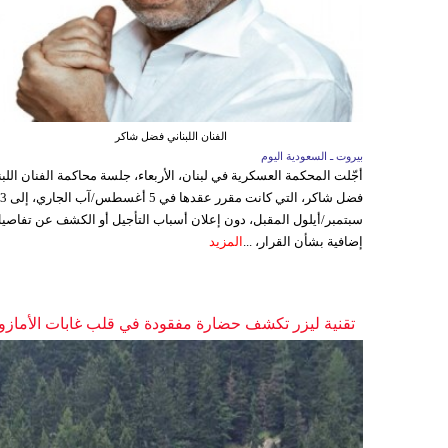
الفنان اللبناني فضل شاكر
بيروت ـ السعودية اليوم
أجّلت المحكمة العسكرية في لبنان، الأربعاء، جلسة محاكمة الفنان اللبن
فضل شاكر، التي كانت مقرر عقدها ف
سبتمبر/أيلول المقبل، دون إعلان أسباب التأجيل أو الكشف عن تفاصي
إضافية بشأن القرار، ...
المزيد
تقنية ليزر تكشف حضارة مفقودة في قلب غابات الأمازو