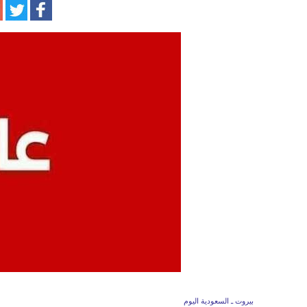
بيروت ـ السعودية اليوم