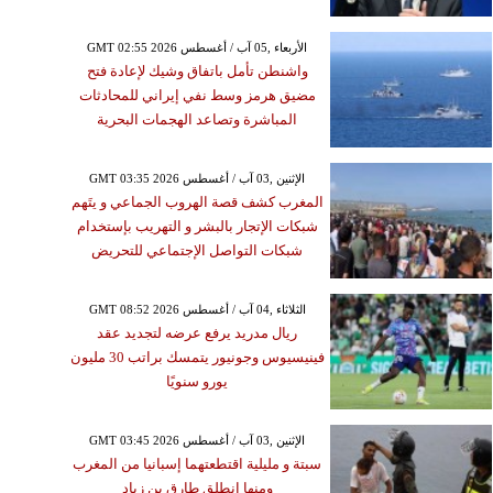
GMT 02:55 2026 الأربعاء ,05 آب / أغسطس
واشنطن تأمل باتفاق وشيك لإعادة فتح
مضيق هرمز وسط نفي إيراني للمحادثات
المباشرة وتصاعد الهجمات البحرية
GMT 03:35 2026 الإثنين ,03 آب / أغسطس
المغرب كشف قصة الهروب الجماعي و يتَهم
شبكات الإتجار بالبشر و التهريب بإستخدام
شبكات التواصل الإجتماعي للتحريض
GMT 08:52 2026 الثلاثاء ,04 آب / أغسطس
ريال مدريد يرفع عرضه لتجديد عقد
فينيسيوس وجونيور يتمسك براتب 30 مليون
يورو سنويًا
GMT 03:45 2026 الإثنين ,03 آب / أغسطس
سبتة و مليلية اقتطعتهما إسبانيا من المغرب
ومنها انطلق طارق بن زياد