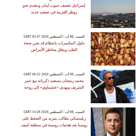
إسرائيل تقصف جنوب لبنان وتتقدم نحو
زوطر الغربية في تصعيد جديد
GMT 05:47 2026 السبت ,08 آب / أغسطس
تناول المكسرات بانتظام قد يعزز صحة
القلب ويقلل مخاطر الأمراض
GMT 06:52 2026 السبت ,08 آب / أغسطس
محمد رمضان يستعيد ذكرياته مع عمر
الشريف ويهدي «عشماوي» إلى روحه
GMT 14:28 2026 السبت ,08 آب / أغسطس
زيلينسكي يطالب بمزيد من الضغط على
روسيا بعد هجمات روسية في منطقة كييف