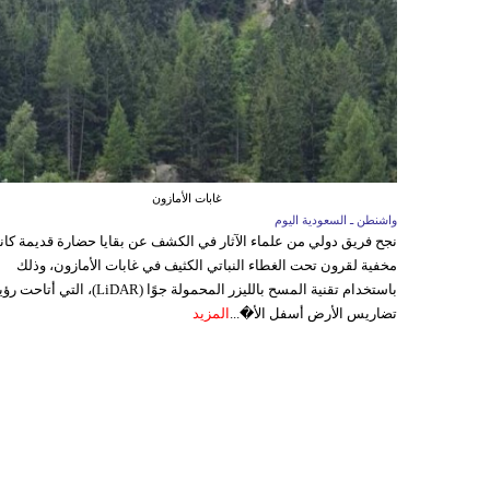
غابات الأمازون
واشنطن ـ السعودية اليوم
نجح فريق دولي من علماء الآثار في الكشف عن بقايا حضارة قديمة كا
مخفية لقرون تحت الغطاء النباتي الكثيف في غابات الأمازون، وذلك
باستخدام تقنية المسح بالليزر المحمولة جوًا (LiDAR)، التي أتاحت
تضاريس الأرض أسفل الأ�...
المزيد