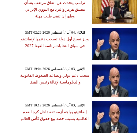
ترامب يتحدث عن اتفاق مرتقب بشأن
مضيق هرمز والبرنامج النووي الإيراني
وطهران تنفي طلب مهلة
GMT 02:26 2026 الثلاثاء ,04 آب / أغسطس
ويلز تصبح أول دولة تسحب دعمها لإنفانتينو
في سباق انتخابات رئاسة الفيفا 2027
GMT 19:04 2026 الإثنين ,03 آب / أغسطس
سحب دعم دولي وتصاعد الضغوط القانونية
والدبلوماسية لإقالة رئيس الفيفا
GMT 10:19 2026 الإثنين ,03 آب / أغسطس
إنفانتينو يواجه أزمة ثقة داخل كرة القدم
العالمية بسبب خطة بيع حقوق كأس العالم