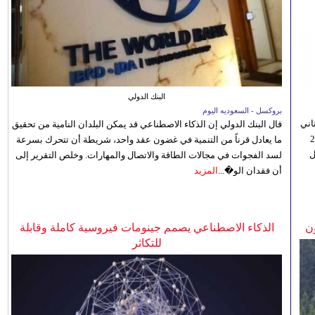
البنك الدولي
بروكسل - السعوديه اليوم
اني
قال البنك الدولي إن الذكاء الاصطناعي قد يمكن البلدان النامية من تحقيق
ي 5 أغسطس/آب الجاري، إلى 23
ما يعادل قرناً من التنمية في غضون عقد واحد، شريطة أن تتحرك بسرعة
ل
لسد الفجوات في مجالات الطاقة والاتصال والمهارات. وخلص التقرير إلى
أن فقدان الو�...
المزيد
ن
الذكاء الاصطناعي يصمم جينومات فيروسية كاملة وقابلة
للتكاثر