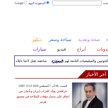
بحث
السعودية اليوم
Google
صحة وتغذية
سياحة وسفر
ديكور
دونات
أبراج
فيديو
سيارات
والميليشيات التابعة لهم
صاعقة تقتل لاعبا تايلانديا وتصيب 12 آخرين خلال مباراة
آخر الأخبار
GMT 13:23 2026 السبت ,08 آب / أغسطس
عراقجي يؤكد اقتراب إيران وعُمان من
اتفاق على مسار مؤقت للملاحة في مضيق
هرمز