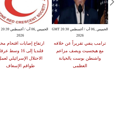
الخميس ,06 آب / أغسطس GMT 20:25
الخميس ,06 آب / أغسطس GMT 20:30
الخميس ,06 آب / أغ
2026
2026
20
سؤولين بارزين
ترامب ينفي تقريراً عن خلافه
ارتفاع إصابات اقتحام مخي
مزعومة لتغيير
مع هيجسيث ويصف مزاعم
قلنديا إلى 16 وسط عرق
ي إيران
واشنطن بوست بالخيانة
الاحتلال الإسرائيلي لعم
العظمى
طواقم الإسعاف