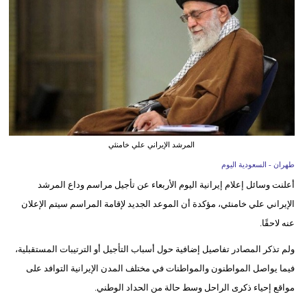
وسفر
ديكور
أخبار
إعلام
تعليم
المرشد الإيراني علي خامنئي
مرأة
طهران - السعودية اليوم
أعلنت وسائل إعلام إيرانية اليوم الأربعاء عن تأجيل مراسم وداع المرشد
علوم
الإيراني علي خامنئي، مؤكدة أن الموعد الجديد لإقامة المراسم سيتم الإعلان
وتكنولوجيا
عنه لاحقًا.
بيئة
ولم تذكر المصادر تفاصيل إضافية حول أسباب التأجيل أو الترتيبات المستقبلية،
مدوَّنات
فيما يواصل المواطنون والمواطنات في مختلف المدن الإيرانية التوافد على
مواقع إحياء ذكرى الراحل وسط حالة من الحداد الوطني.
أبراج