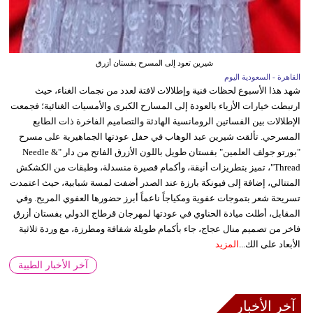
شيرين تعود إلى المسرح بفستان أزرق
القاهرة - السعودية اليوم
شهد هذا الأسبوع لحظات فنية وإطلالات لافتة لعدد من نجمات الغناء، حيث
ارتبطت خيارات الأزياء بالعودة إلى المسارح الكبرى والأمسيات الغنائية؛ فجمعت
الإطلالات بين الفساتين الرومانسية الهادئة والتصاميم الفاخرة ذات الطابع
المسرحي. تألقت شيرين عبد الوهاب في حفل عودتها الجماهيرية على مسرح
"بورتو جولف العلمين" بفستان طويل باللون الأزرق الفاتح من دار "Needle &
Thread"، تميز بتطريزات أنيقة، وأكمام قصيرة منسدلة، وطبقات من الكشكش
المتتالي، إضافة إلى فيونكة بارزة عند الصدر أضفت لمسة شبابية، حيث اعتمدت
تسريحة شعر بتموجات عفوية ومكياجاً ناعماً أبرز حضورها العفوي المريح. وفي
المقابل، أطلت ميادة الحناوي في عودتها لمهرجان قرطاج الدولي بفستان أزرق
فاخر من تصميم منال عجاج، جاء بأكمام طويلة شفافة ومطرزة، مع وردة ثلاثية
الأبعاد على الك...
المزيد
آخر الأخبار الطبية
آخر الأخبار