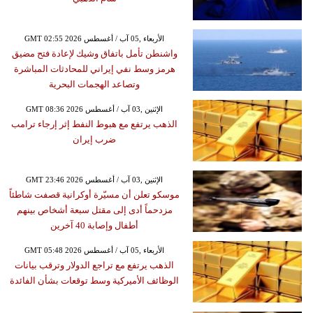
GMT 02:55 2026 الأربعاء ,05 آب / أغسطس
واشنطن تأمل باتفاق وشيك لإعادة فتح مضيق
هرمز وسط نفي إيراني للمحادثات المباشرة
وتصاعد الهجمات البحرية
GMT 08:36 2026 الإثنين ,03 آب / أغسطس
الذهب يرتفع مع هبوط النفط إثر إرجاء ترامب
ضرب إيران
GMT 23:46 2026 الإثنين ,03 آب / أغسطس
موسكو تعلن أن مسيّرة أوكرانية قصفت شاطئاً
مزدحماً أدى إلى مقتل سبعة أشخاص بينهم
أطفال وإصابة 40 آخرين
GMT 05:48 2026 الأربعاء ,05 آب / أغسطس
الذهب يرتفع مع تراجع الدولار وترقب بيانات
الوظائف الأميركية وسط توقعات بشأن الفائدة