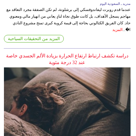
مدريد ـ السعودية اليوم
عندما قدم روبرت ليفاندوفسكي إلى برشلونة، لم تكن الصفقة مجرد التعاقد مع
مهاجم يسجل الأهداف، بل كانت طوق نجاة لنادٍ يعاني من انهيار مالي ومعنوي
حاد. كان الفريق الكتالوني بحاجة إلى قيمة كروية كبرى تمنح مشروع النادي
ا�...
المزيد
المزيد من التحقيقات السياحية
دراسة تكشف ارتباط ارتفاع الحرارة بزيادة الألم الجسدي خاصة
عند 32 درجة مئوية