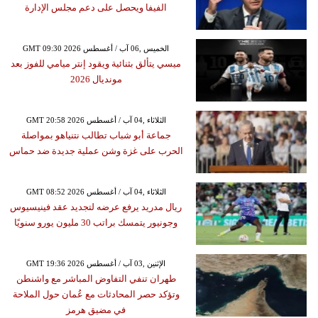
الفيفا ويحصل على دعم مجلس الإدارة
GMT 09:30 2026 الخميس ,06 آب / أغسطس
ميسي يتألق بثنائية ويقود إنتر ميامي للفوز بعد
مونديال 2026
GMT 20:58 2026 الثلاثاء ,04 آب / أغسطس
جماعة أبو شباب تطالب نتنياهو بمواصلة
الحرب على غزة وشن عملية جديدة ضد حماس
GMT 08:52 2026 الثلاثاء ,04 آب / أغسطس
ريال مدريد يرفع عرضه لتجديد عقد فينيسيوس
وجونيور يتمسك براتب 30 مليون يورو سنويًا
GMT 19:36 2026 الإثنين ,03 آب / أغسطس
طهران تنفي التفاوض المباشر مع واشنطن
وتؤكد حصر المحادثات مع عُمان حول الملاحة
في مضيق هرمز