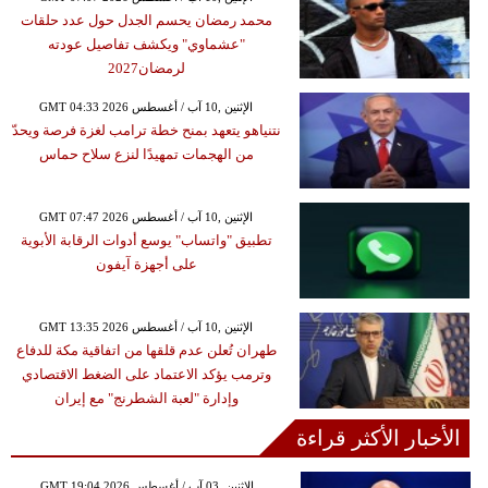
محمد رمضان يحسم الجدل حول عدد حلقات
"عشماوي" ويكشف تفاصيل عودته
لرمضان2027
GMT 04:33 2026 الإثنين ,10 آب / أغسطس
نتنياهو يتعهد بمنح خطة ترامب لغزة فرصة ويحدّ
من الهجمات تمهيدًا لنزع سلاح حماس
GMT 07:47 2026 الإثنين ,10 آب / أغسطس
تطبيق "واتساب" يوسع أدوات الرقابة الأبوية
على أجهزة آيفون
GMT 13:35 2026 الإثنين ,10 آب / أغسطس
طهران تُعلن عدم قلقها من اتفاقية مكة للدفاع
وترمب يؤكد الاعتماد على الضغط الاقتصادي
وإدارة "لعبة الشطرنج" مع إيران
الأخبار الأكثر قراءة
GMT 19:04 2026 الإثنين ,03 آب / أغسطس