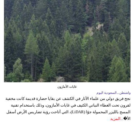
غابات الأمازون
واشنطن ـ السعودية اليوم
نجح فريق دولي من علماء الآثار في الكشف عن بقايا حضارة قديمة كانت مخفية
لقرون تحت الغطاء النباتي الكثيف في غابات الأمازون، وذلك باستخدام تقنية
المسح بالليزر المحمولة جوًا (LiDAR)، التي أتاحت رؤية تضاريس الأرض أسفل
الأ�...
المزيد