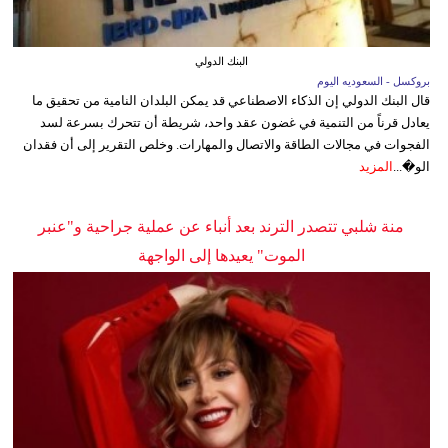
البنك الدولي
بروكسل - السعوديه اليوم
قال البنك الدولي إن الذكاء الاصطناعي قد يمكن البلدان النامية من تحقيق ما
يعادل قرناً من التنمية في غضون عقد واحد، شريطة أن تتحرك بسرعة لسد
الفجوات في مجالات الطاقة والاتصال والمهارات. وخلص التقرير إلى أن فقدان
الو�...
المزيد
منة شلبي تتصدر الترند بعد أنباء عن عملية جراحية و"عنبر
الموت" يعيدها إلى الواجهة