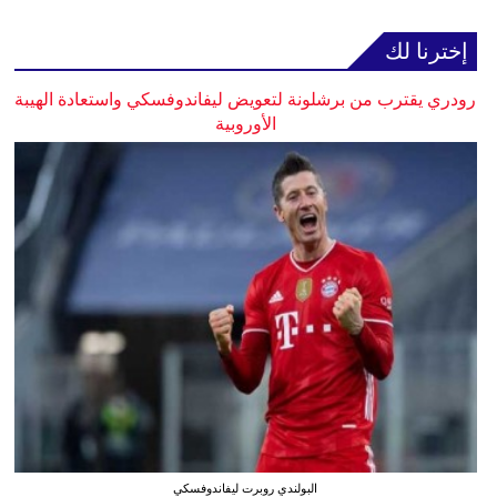
إخترنا لك
رودري يقترب من برشلونة لتعويض ليفاندوفسكي واستعادة الهيبة
الأوروبية
البولندي روبرت ليفاندوفسكي