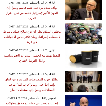
GMT 14:17 2026 الثلاثاء ,04 آب / أغسطس
نواف سلام يرد على نعيم قاسم ويقول إن
العون الأكبر لإسرائيل قدمه من تفرد بقرار
الحرب
GMT 13:57 2026 الثلاثاء ,04 آب / أغسطس
مجلس السلام يُعلن أن نزع سلاح حماس شرط
لانسحاب إسرائيل وبيان ثلاثي يدين الانتهاكات
في غزة
GMT 07:57 2026 الإثنين ,03 آب / أغسطس
النفط يهبط مع انحسار التوترات الجيوسياسية
وآمال التوصل لاتفاق
GMT 13:52 2026 الثلاثاء ,04 آب / أغسطس
انطلاق جولة المفاوضات المباشرة بين لبنان
وإسرائيل في روما و"حزب الله" يهاجم
المحادثات ويقول إنها ستجلب "العار"
GMT 04:09 2026 الخميس ,06 آب / أغسطس
إنفانتينو يعتذر عن خطة بيع حقوق بطولات