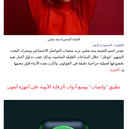
الفنانة المصرية منة شلبي
القاهرة ـ السعودية اليوم
تصدر اسم النجمة منة شلبي ترند منصات التواصل الاجتماعي ومحرك البحث
الشهير "غوغل"، خلال الساعات القليلة الماضية، وذلك عقب تداول أخبار تفيد
بخضوعها لعملية جراحية دقيقة في القولون. وأثارت هذه الأنباء قلق محبيها
و...
المزيد
تطبيق "واتساب" يوسع أدوات الرقابة الأبوية على أجهزة آيفون