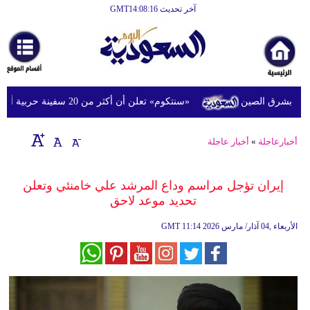
آخر تحديث GMT14:08:16
الرئيسية
أخبارعاجلة
رياضة
«سنتكوم» تعلن أن أكثر من 20 سفينة حربية أميركية تدعم حصار إيران في الشرق الأوسط
ثقافة
إقتصاد
أخبارعاجلة
»
أخبار عاجلة
فن
إيران تؤجل مراسم وداع المرشد علي خامنئي وتعلن
وموسيقى
تحديد موعد لاحق
أزياء
11:14 2026 الأربعاء ,04 آذار/ مارس
GMT
صحة
وتغذية
سياحة