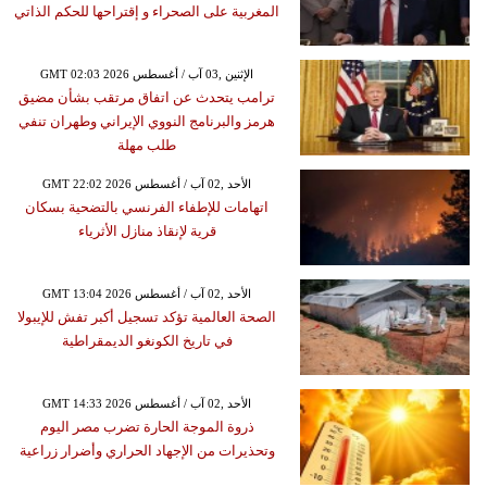
المغربية على الصحراء و إقتراحها للحكم الذاتي
GMT 02:03 2026 الإثنين ,03 آب / أغسطس
ترامب يتحدث عن اتفاق مرتقب بشأن مضيق
هرمز والبرنامج النووي الإيراني وطهران تنفي
طلب مهلة
GMT 22:02 2026 الأحد ,02 آب / أغسطس
اتهامات للإطفاء الفرنسي بالتضحية بسكان
قرية لإنقاذ منازل الأثرياء
GMT 13:04 2026 الأحد ,02 آب / أغسطس
الصحة العالمية تؤكد تسجيل أكبر تفش للإيبولا
في تاريخ الكونغو الديمقراطية
GMT 14:33 2026 الأحد ,02 آب / أغسطس
ذروة الموجة الحارة تضرب مصر اليوم
وتحذيرات من الإجهاد الحراري وأضرار زراعية