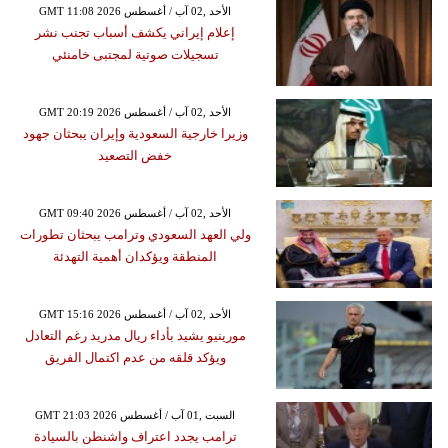
GMT 11:08 2026 الأحد ,02 آب / أغسطس
إعلام إيراني يكشف أسباب تجنب نشر
تسجيلات صوتية لمجتبى خامنئي
GMT 20:19 2026 الأحد ,02 آب / أغسطس
وزيرا خارجية السعودية وإيران يبحثان جهود
خفض التصعيد
GMT 09:40 2026 الأحد ,02 آب / أغسطس
ولي العهد السعودي وترامب يبحثان تطورات
المنطقة ويؤكدان أهمية التهدئة
GMT 15:16 2026 الأحد ,02 آب / أغسطس
مورينيو يشيد بأداء ريال مدريد رغم التعادل
ويؤكد قلقه من عدم اكتمال الفريق
GMT 21:03 2026 السبت ,01 آب / أغسطس
ترامب يجدد اعتراف واشنطن بالسيادة