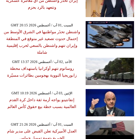
إيران تحذر واشنطن من أي مغامرة عسكرية
وتتعهد بالرد بحزم
GMT 20:15 2026 السبت ,01 آب / أغسطس
واشنطن تحذَر مواطنيها في الشرق الأوسط من
إحتمال حدوث تصعيد غير متوقع في المنطقة
وإيران تتهم واشنطن بالسعي لحرب إقليمية
شاملة
GMT 13:37 2026 الأحد ,02 آب / أغسطس
روساتوم تتهم أوكرانيا باستهداف محطة
زابوريجيا النووية بهجومين بطائرات مسيّرة
GMT 10:19 2026 الإثنين ,03 آب / أغسطس
إنفانتينو يواجه أزمة ثقة داخل كرة القدم
العالمية بسبب خطة بيع حقوق كأس العالم
GMT 21:26 2026 السبت ,01 آب / أغسطس
العدل الأميركية تعلن القبض على مدير شام
الخيرية بتهمة تمويل حماس