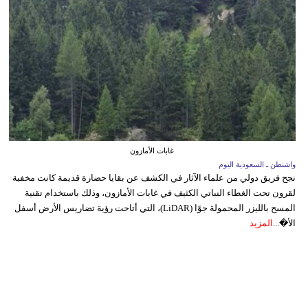
غابات الأمازون
واشنطن ـ السعودية اليوم
نجح فريق دولي من علماء الآثار في الكشف عن بقايا حضارة قديمة كانت مخفية
لقرون تحت الغطاء النباتي الكثيف في غابات الأمازون، وذلك باستخدام تقنية
المسح بالليزر المحمولة جوًا (LiDAR)، التي أتاحت رؤية تضاريس الأرض أسفل
الأ�...
المزيد