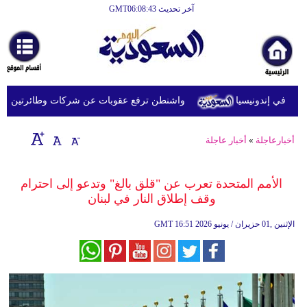
آخر تحديث GMT06:08:43
الرئيسية
أخبارعاجلة
رياضة
 في إندونيسيا
واشنطن ترفع عقوبات عن شركات وطائرتين على صلة
ثقافة
إقتصاد
أخبارعاجلة
»
أخبار عاجلة
فن
الأمم المتحدة تعرب عن "قلق بالغ" وتدعو إلى احترام
وموسيقى
وقف إطلاق النار في لبنان
أزياء
16:51 2026 الإثنين ,01 حزيران / يونيو
GMT
صحة
وتغذية
سياحة