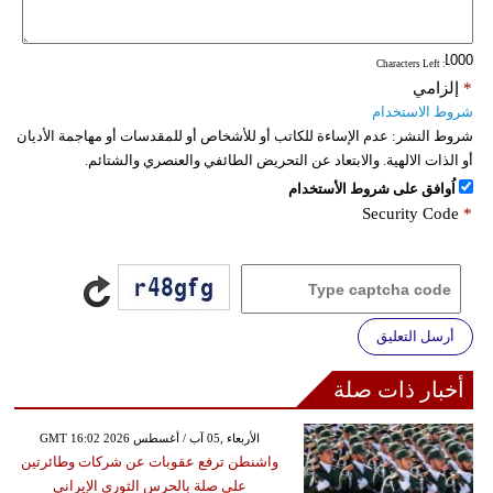
: Characters Left
*
إلزامي
شروط الاستخدام
شروط النشر:
عدم الإساءة للكاتب أو للأشخاص أو للمقدسات أو مهاجمة الأديان
أو الذات الالهية. والابتعاد عن التحريض الطائفي والعنصري والشتائم.
اُوافق على شروط الأستخدام
Security Code
*
أرسل التعليق
أخبار ذات صلة
GMT 16:02 2026 الأربعاء ,05 آب / أغسطس
واشنطن ترفع عقوبات عن شركات وطائرتين
على صلة بالحرس الثوري الإيراني