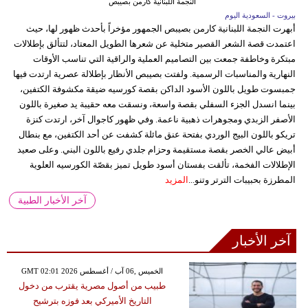
النجمة اللبنانية كارمن بصيبص
بيروت - السعودية اليوم
أبهرت النجمة اللبنانية كارمن بصيبص الجمهور مؤخراً بأحدث ظهور لها، حيث
اعتمدت قصة الشعر القصير متخلية عن شعرها الطويل المعتاد، لتتألق بإطلالات
مبتكرة وخاطفة جمعت بين التصاميم العملية والراقية التي تناسب الأوقات
النهارية والمناسبات الرسمية. ولفتت بصيبص الأنظار بإطلالة عصرية ارتدت فيها
جمبسوت طويل باللون الأسود الداكن بقصة كورسيه ضيقة مكشوفة الكتفين،
بينما انسدل الجزء السفلي بقصة واسعة، ونسقت معه حقيبة يد صغيرة باللون
الأصفر الزبدي ومجوهرات ذهبية ناعمة. وفي ظهور كاجوال آخر، ارتدت كنزة
تريكو باللون البيج الوردي بفتحة عنق مائلة كشفت عن أحد الكتفين، مع بنطال
أبيض عالي الخصر بقصة مستقيمة وحزام جلدي رفيع باللون البني. وعلى صعيد
الإطلالات الفخمة، تألقت بفستان أسود طويل تميز بقصّة الكورسيه العلوية
المطرزة بحبيبات الترتر وتنو...
المزيد
آخر الأخبار الطبية
آخر الأخبار
GMT 02:01 2026 الخميس ,06 آب / أغسطس
طبيب من أصول مصرية يقترب من دخول
التاريخ الأميركي بعد فوزه بترشيح