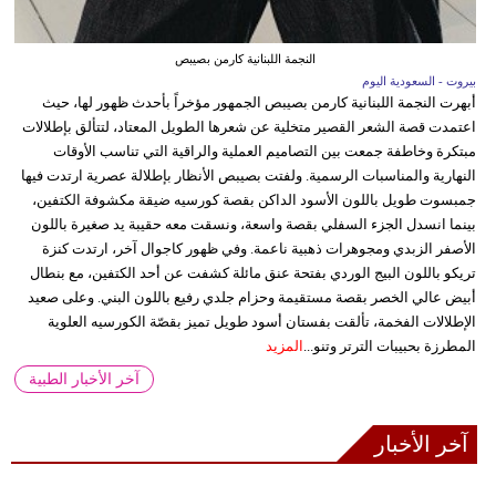
النجمة اللبنانية كارمن بصيبص
بيروت - السعودية اليوم
أبهرت النجمة اللبنانية كارمن بصيبص الجمهور مؤخراً بأحدث ظهور لها، حيث
اعتمدت قصة الشعر القصير متخلية عن شعرها الطويل المعتاد، لتتألق بإطلالات
مبتكرة وخاطفة جمعت بين التصاميم العملية والراقية التي تناسب الأوقات
النهارية والمناسبات الرسمية. ولفتت بصيبص الأنظار بإطلالة عصرية ارتدت فيها
جمبسوت طويل باللون الأسود الداكن بقصة كورسيه ضيقة مكشوفة الكتفين،
بينما انسدل الجزء السفلي بقصة واسعة، ونسقت معه حقيبة يد صغيرة باللون
الأصفر الزبدي ومجوهرات ذهبية ناعمة. وفي ظهور كاجوال آخر، ارتدت كنزة
تريكو باللون البيج الوردي بفتحة عنق مائلة كشفت عن أحد الكتفين، مع بنطال
أبيض عالي الخصر بقصة مستقيمة وحزام جلدي رفيع باللون البني. وعلى صعيد
الإطلالات الفخمة، تألقت بفستان أسود طويل تميز بقصّة الكورسيه العلوية
المطرزة بحبيبات الترتر وتنو...
المزيد
آخر الأخبار الطبية
آخر الأخبار