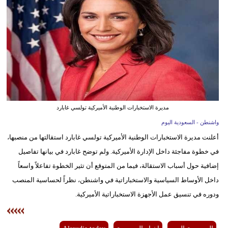
وسفر
ديكور
أخبار
إعلام
تعليم
مديرة الاستخبارات الوطنية الأميركية تولسي غابارد
مرأة
واشنطن - السعودية اليوم
أعلنت مديرة الاستخبارات الوطنية الأميركية تولسي غابارد استقالتها من منصبها،
علوم
في خطوة مفاجئة داخل الإدارة الأميركية. ولم توضح غابارد في بيانها تفاصيل
وتكنولوجيا
إضافية حول أسباب الاستقالة، فيما من المتوقع أن تثير الخطوة تفاعلاً واسعاً
بيئة
داخل الأوساط السياسية والاستخباراتية في واشنطن، نظراً لحساسية المنصب
ودوره في تنسيق عمل الأجهزة الاستخباراتية الأميركية.
مدوَّنات
أبراج