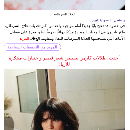
الخلايا السرطانية
واشنطن ـ السعودية اليوم
في خطوة قد تفتح بابًا جديدًا أمام مواجهة واحد من أكبر تحديات علاج السرطان،
طوّر باحثون في الولايات المتحدة مركبًا دوائيًّا تجريبيًّا أظهر قدرة على تعطيل
الآليات التي تستخدمها الخلايا السرطانية للبقاء ومقاومة الع�...
المزيد
المزيد من التحقيقات السياحية
أحدث إطلالات كارمن بصيبص شعر قصير واختيارات مبتكرة
للأزياء