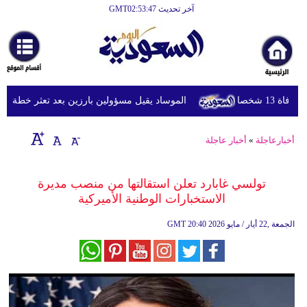
آخر تحديث GMT02:53:47
الرئيسية
أخبارعاجلة
رياضة
شخصا
الموساد يقيل مسؤولين بارزين بعد تعثر خطة مزعومة 
ثقافة
إقتصاد
أخبارعاجلة
»
أخبار عاجلة
فن
تولسي غابارد تعلن استقالتها من منصب مديرة
وموسيقى
الاستخبارات الوطنية الأميركية
أزياء
20:40 2026 الجمعة ,22 أيار / مايو
GMT
صحة
وتغذية
سياحة