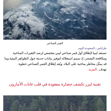
القمر الصناعي
طرابلس ـ السعودية اليوم
تستعد ليبيا لإطلاق أول قمر صناعي ليبي مخصص لرصد التغيرات المناخية
ومكافحة التصحر، إذ سيتم استغلاله لتوفير بيانات حديثة حول الظواهر البيئية وما
قد يمثّل مخاطر مناخية على البلاد. ويُعد إطلاق القمر الصناعي خطوة
تهدف...
المزيد
تقنية ليزر تكشف حضارة مفقودة في قلب غابات الأمازون