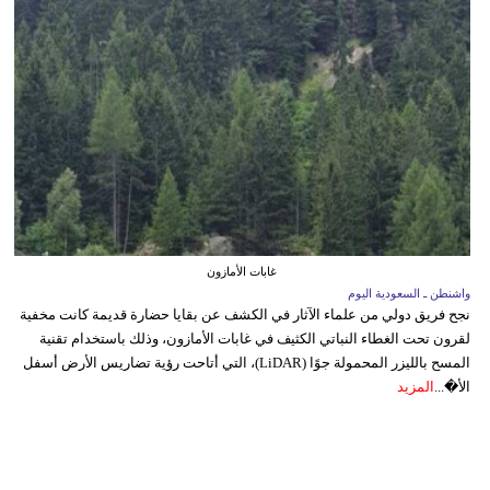
غابات الأمازون
واشنطن ـ السعودية اليوم
نجح فريق دولي من علماء الآثار في الكشف عن بقايا حضارة قديمة كانت مخفية
لقرون تحت الغطاء النباتي الكثيف في غابات الأمازون، وذلك باستخدام تقنية
المسح بالليزر المحمولة جوًا (LiDAR)، التي أتاحت رؤية تضاريس الأرض أسفل
الأ�...
المزيد