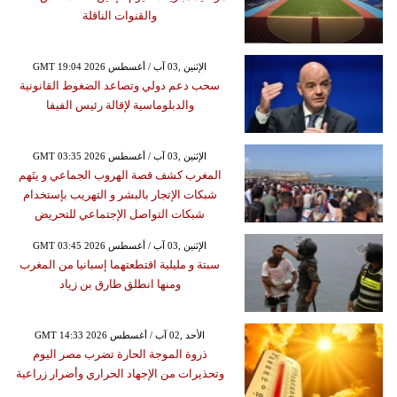
والقنوات الناقلة
GMT 19:04 2026 الإثنين ,03 آب / أغسطس
سحب دعم دولي وتصاعد الضغوط القانونية
والدبلوماسية لإقالة رئيس الفيفا
GMT 03:35 2026 الإثنين ,03 آب / أغسطس
المغرب كشف قصة الهروب الجماعي و يتَهم
شبكات الإتجار بالبشر و التهريب بإستخدام
شبكات التواصل الإجتماعي للتحريض
GMT 03:45 2026 الإثنين ,03 آب / أغسطس
سبتة و مليلية اقتطعتهما إسبانيا من المغرب
ومنها انطلق طارق بن زياد
GMT 14:33 2026 الأحد ,02 آب / أغسطس
ذروة الموجة الحارة تضرب مصر اليوم
وتحذيرات من الإجهاد الحراري وأضرار زراعية