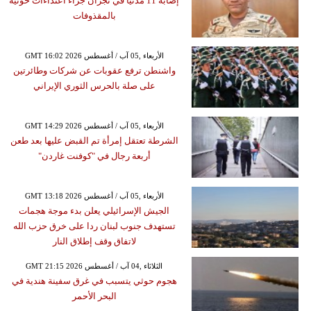
إصابة 11 مدنياً في نجران جراء اعتداءات حوثية
بالمقذوفات
GMT 16:02 2026 الأربعاء ,05 آب / أغسطس
واشنطن ترفع عقوبات عن شركات وطائرتين
على صلة بالحرس الثوري الإيراني
GMT 14:29 2026 الأربعاء ,05 آب / أغسطس
الشرطة تعتقل إمرأة تم القبض عليها بعد طعن
أربعة رجال في "كوفنت غاردن"
GMT 13:18 2026 الأربعاء ,05 آب / أغسطس
الجيش الإسرائيلي يعلن بدء موجة هجمات
تستهدف جنوب لبنان ردا على خرق حزب الله
لاتفاق وقف إطلاق النار
GMT 21:15 2026 الثلاثاء ,04 آب / أغسطس
هجوم حوثي يتسبب في غرق سفينة هندية في
البحر الأحمر