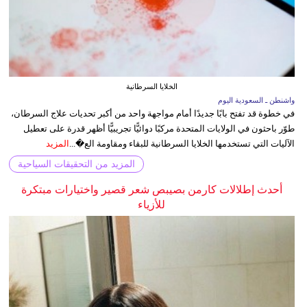
الخلايا السرطانية
واشنطن ـ السعودية اليوم
في خطوة قد تفتح بابًا جديدًا أمام مواجهة واحد من أكبر تحديات علاج السرطان،
طوّر باحثون في الولايات المتحدة مركبًا دوائيًّا تجريبيًّا أظهر قدرة على تعطيل
الآليات التي تستخدمها الخلايا السرطانية للبقاء ومقاومة الع�...
المزيد
المزيد من التحقيقات السياحية
أحدث إطلالات كارمن بصيبص شعر قصير واختيارات مبتكرة
للأزياء