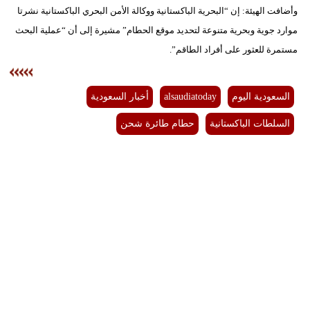
وأضافت الهيئة: إن “البحرية الباكستانية ووكالة الأمن البحري الباكستانية نشرتا
فيديو
موارد ‏جوية وبحرية متنوعة لتحديد موقع الحطام” مشيرة إلى أن “عملية البحث
سيارات
مستمرة للعثور ‏على أفراد الطاقم”.
السعودية اليوم
alsaudiatoday
أخبار السعودية
السلطات الباكستانية
حطام طائرة شحن