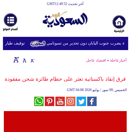
آخر تحديث GMT12:49:52
الرئيسية
أخبارعاجلة
رياضة
توقيف طيار ماليزي
ثقافة
إقتصاد
أخبارعاجلة
»
اقتصاد عاجل
فن
فرق إنقاذ باكستانية تعثر على حطام طائرة شحن مفقودة
وموسيقى
04:08 2026 الخميس ,09 تموز / يوليو
GMT
أزياء
صحة
وتغذية
سياحة