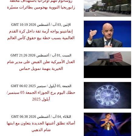
روساتوم تتهم أوكرانيا باستهداف محطة
زابوريجيا النووية بهجومين بطائرات مسيّرة
GMT 10:19 2026 الإثنين ,03 آب / أغسطس
إنفانتينو يواجه أزمة ثقة داخل كرة القدم
العالمية بسبب خطة بيع حقوق كأس العالم
GMT 21:26 2026 السبت ,01 آب / أغسطس
العدل الأميركية تعلن القبض على مدير شام
الخيرية بتهمة تمويل حماس
GMT 06:02 2025 الجمعة ,05 أيلول / سبتمبر
حظك اليوم برج الجوزاء الجمعة 05 سبتمبر/
أيلول 2025
GMT 06:38 2026 الثلاثاء ,04 آب / أغسطس
أصالة تطلق أغنيتها الجديدة بتعاون مع ابنتها
شام الذهبي