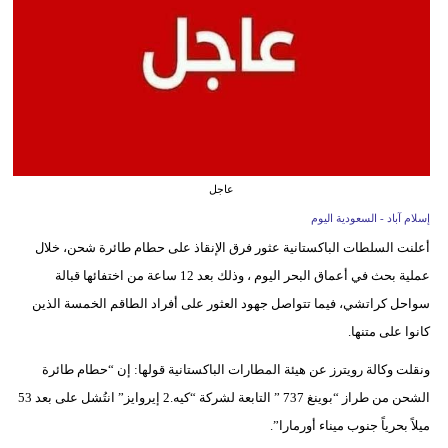
وسفر
ديكور
أخبار
إعلام
تعليم
عاجل
إسلام آباد - السعودية اليوم
مرأة
أعلنت السلطات الباكستانية عثور فرق الإنقاذ على حطام طائرة شحن، خلال
علوم
عملية بحث ‏في أعماق البحر اليوم ، وذلك بعد 12 ساعة من اختفائها قبالة
وتكنولوجيا
سواحل كراتشي، ‏فيما تتواصل جهود العثور على أفراد الطاقم الخمسة الذين
كانوا على متنها.‏
بيئة
ونقلت وكالة رويترز عن هيئة المطارات الباكستانية قولها: إن “حطام طائرة
مدوَّنات
الشحن من ‏طراز “بوينغ 737 ” التابعة لشركة “كيه.2 إيروايز” انتُشل على بعد 53
ميلاً بحرياً ‏جنوب ميناء أورمارا”.‏
أبراج