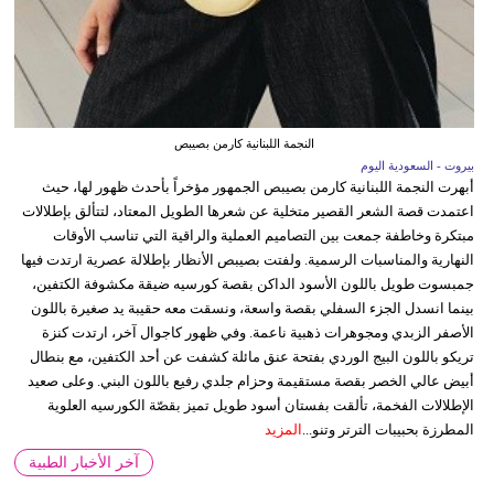
النجمة اللبنانية كارمن بصيبص
بيروت - السعودية اليوم
أبهرت النجمة اللبنانية كارمن بصيبص الجمهور مؤخراً بأحدث ظهور لها، حيث
اعتمدت قصة الشعر القصير متخلية عن شعرها الطويل المعتاد، لتتألق بإطلالات
مبتكرة وخاطفة جمعت بين التصاميم العملية والراقية التي تناسب الأوقات
النهارية والمناسبات الرسمية. ولفتت بصيبص الأنظار بإطلالة عصرية ارتدت فيها
جمبسوت طويل باللون الأسود الداكن بقصة كورسيه ضيقة مكشوفة الكتفين،
بينما انسدل الجزء السفلي بقصة واسعة، ونسقت معه حقيبة يد صغيرة باللون
الأصفر الزبدي ومجوهرات ذهبية ناعمة. وفي ظهور كاجوال آخر، ارتدت كنزة
تريكو باللون البيج الوردي بفتحة عنق مائلة كشفت عن أحد الكتفين، مع بنطال
أبيض عالي الخصر بقصة مستقيمة وحزام جلدي رفيع باللون البني. وعلى صعيد
الإطلالات الفخمة، تألقت بفستان أسود طويل تميز بقصّة الكورسيه العلوية
المطرزة بحبيبات الترتر وتنو...
المزيد
آخر الأخبار الطبية