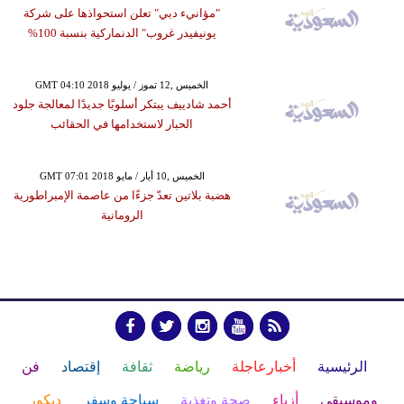
"مؤانيء دبي" تعلن استحواذها على شركة
يونيفيدر غروب" الدنماركية بنسبة 100%
GMT 04:10 2018 الخميس ,12 تموز / يوليو
أحمد شادييف يبتكر أسلوبًا جديدًا لمعالجة جلود
الحبار لاستخدامها في الحقائب
GMT 07:01 2018 الخميس ,10 أيار / مايو
هضبة بلاتين تعدّ جزءًا من عاصمة الإمبراطورية
الرومانية
الرئيسية
أخبارعاجلة
رياضة
ثقافة
إقتصاد
فن
وموسيقى
أزياء
صحة وتغذية
سياحة وسفر
ديكور