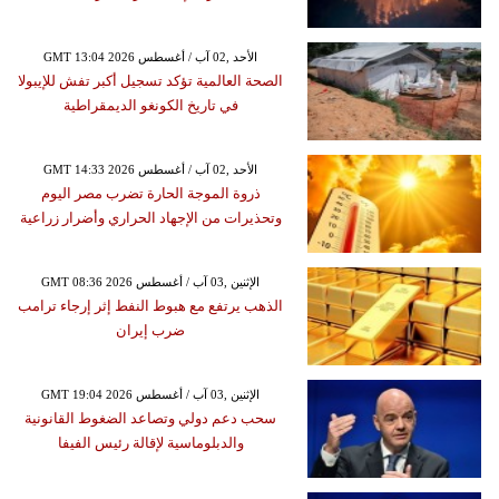
GMT 13:04 2026 الأحد ,02 آب / أغسطس
الصحة العالمية تؤكد تسجيل أكبر تفش للإيبولا
في تاريخ الكونغو الديمقراطية
GMT 14:33 2026 الأحد ,02 آب / أغسطس
ذروة الموجة الحارة تضرب مصر اليوم
وتحذيرات من الإجهاد الحراري وأضرار زراعية
GMT 08:36 2026 الإثنين ,03 آب / أغسطس
الذهب يرتفع مع هبوط النفط إثر إرجاء ترامب
ضرب إيران
GMT 19:04 2026 الإثنين ,03 آب / أغسطس
سحب دعم دولي وتصاعد الضغوط القانونية
والدبلوماسية لإقالة رئيس الفيفا