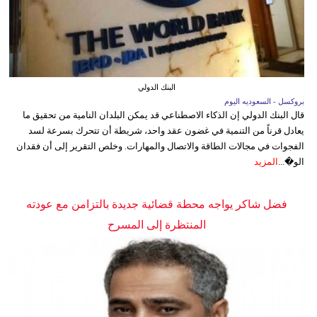
البنك الدولي
بروكسل - السعوديه اليوم
قال البنك الدولي إن الذكاء الاصطناعي قد يمكن البلدان النامية من تحقيق ما
يعادل قرناً من التنمية في غضون عقد واحد، شريطة أن تتحرك بسرعة لسد
الفجوات في مجالات الطاقة والاتصال والمهارات. وخلص التقرير إلى أن فقدان
الو�...
المزيد
فضل شاكر يواجه محطة قضائية جديدة بالتزامن مع عودته
المنتظرة إلى المسرح