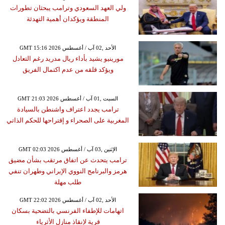
ولي العهد السعودي وترامب يبحثان تطورات
المنطقة ويؤكدان أهمية التهدئة
GMT 15:16 2026 الأحد ,02 آب / أغسطس
مورينيو يشيد بأداء ريال مدريد رغم التعادل
ويؤكد قلقه من عدم اكتمال الفريق
GMT 21:03 2026 السبت ,01 آب / أغسطس
ترامب يجدد اعتراف واشنطن بالسيادة
المغربية على الصحراء و إقتراحها للحكم الذاتي
GMT 02:03 2026 الإثنين ,03 آب / أغسطس
ترامب يتحدث عن اتفاق مرتقب بشأن مضيق
هرمز والبرنامج النووي الإيراني وطهران تنفي
طلب مهلة
GMT 22:02 2026 الأحد ,02 آب / أغسطس
اتهامات للإطفاء الفرنسي بالتضحية بسكان
قرية لإنقاذ منازل الأثرياء