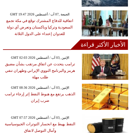
GMT 19:47 2026 الجمعة ,07 آب / أغسطس
اتفاقية للدفاع المشترك توقَع في مكة تجمع
السعودية وتركيا وباكستان وتعرض أي دولة
للعدوان إعتداء على الدول الثلاثة
الأخبار الأكثر قراءة
GMT 02:03 2026 الإثنين ,03 آب / أغسطس
ترامب يتحدث عن اتفاق مرتقب بشأن مضيق
هرمز والبرنامج النووي الإيراني وطهران تنفي
طلب مهلة
GMT 08:36 2026 الإثنين ,03 آب / أغسطس
الذهب يرتفع مع هبوط النفط إثر إرجاء ترامب
ضرب إيران
GMT 07:57 2026 الإثنين ,03 آب / أغسطس
النفط يهبط مع انحسار التوترات الجيوسياسية
وآمال التوصل لاتفاق