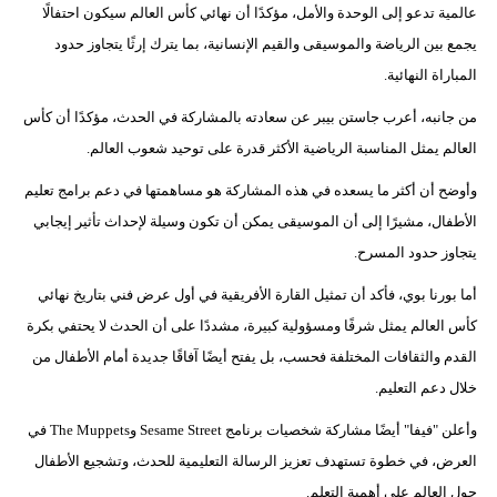
عالمية تدعو إلى الوحدة والأمل، مؤكدًا أن نهائي كأس العالم سيكون احتفالًا
يجمع بين الرياضة والموسيقى والقيم الإنسانية، بما يترك إرثًا يتجاوز حدود
المباراة النهائية.
من جانبه، أعرب جاستن بيبر عن سعادته بالمشاركة في الحدث، مؤكدًا أن كأس
العالم يمثل المناسبة الرياضية الأكثر قدرة على توحيد شعوب العالم.
وأوضح أن أكثر ما يسعده في هذه المشاركة هو مساهمتها في دعم برامج تعليم
الأطفال، مشيرًا إلى أن الموسيقى يمكن أن تكون وسيلة لإحداث تأثير إيجابي
يتجاوز حدود المسرح.
أما بورنا بوي، فأكد أن تمثيل القارة الأفريقية في أول عرض فني بتاريخ نهائي
كأس العالم يمثل شرفًا ومسؤولية كبيرة، مشددًا على أن الحدث لا يحتفي بكرة
القدم والثقافات المختلفة فحسب، بل يفتح أيضًا آفاقًا جديدة أمام الأطفال من
خلال دعم التعليم.
وأعلن "فيفا" أيضًا مشاركة شخصيات برنامج Sesame Street وThe Muppets في
العرض، في خطوة تستهدف تعزيز الرسالة التعليمية للحدث، وتشجيع الأطفال
حول العالم على أهمية التعلم.