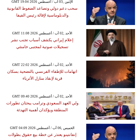
GMT 19:04 2026 الإثنين ,03 آب / أغسطس
سحب دعم دولي وتصاعد الضغوط القانونية
والدبلوماسية لإقالة رئيس الفيفا
GMT 11:08 2026 الأحد ,02 آب / أغسطس
إعلام إيراني يكشف أسباب تجنب نشر
تسجيلات صوتية لمجتبى خامنئي
GMT 22:02 2026 الأحد ,02 آب / أغسطس
اتهامات للإطفاء الفرنسي بالتضحية بسكان
قرية لإنقاذ منازل الأثرياء
GMT 09:40 2026 الأحد ,02 آب / أغسطس
ولي العهد السعودي وترامب يبحثان تطورات
المنطقة ويؤكدان أهمية التهدئة
GMT 04:09 2026 الخميس ,06 آب / أغسطس
إنفانتينو يعتذر عن خطة بيع حقوق بطولات