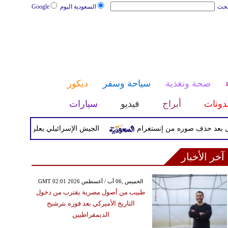
بحث
السعودية اليوم
Google
صحة وتغذية
سياحة وسفر
ديكور
دونات
أبراج
فيديو
سيارات
ذف صوره من إنستغرام
الجيش الإسرائيلي يعلن بدء موجة هجمات ت
آخر الأخبار
GMT 02:01 2026 الخميس ,06 آب / أغسطس
طبيب من أصول مصرية يقترب من دخول
التاريخ الأميركي بعد فوزه بترشيح
الديمقراطيين