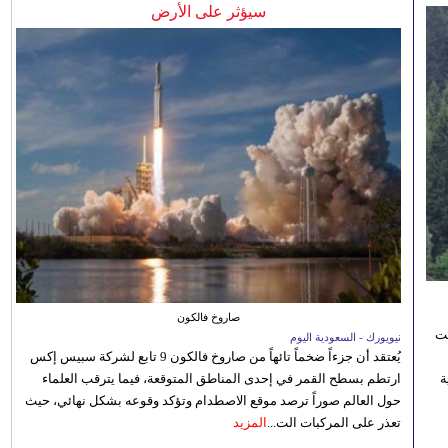
سيؤثر على الأرض
صاروخ فالكون
نت
نيويورك - السعودية اليوم
يُعتقد أن جزءاً ضخماً تائهاً من صاروخ فالكون 9 تابع لشركة سبيس إكس
 رؤية
ارتطم بسطح القمر في إحدى المناطق المتوقعة، فيما يترقب العلماء
حول العالم صوراً ترصد موقع الاصطدام وتؤكد وقوعه بشكل نهائي، حيث
تعذر على المركبات الت...
المزيد