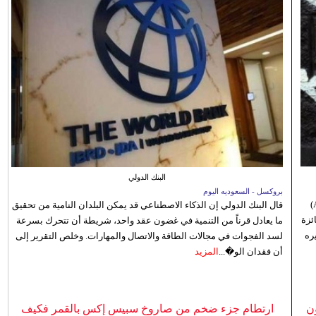
البنك الدولي
بروكسل - السعوديه اليوم
أعلنت إدارة مهرجان الموسيقى بجنوب أفريقيا (Africa Choice Awards)
قال البنك الدولي إن الذكاء الاصطناعي قد يمكن البلدان النامية من تحقيق
ئزة
ما يعادل قرناً من التنمية في غضون عقد واحد، شريطة أن تتحرك بسرعة
ره
لسد الفجوات في مجالات الطاقة والاتصال والمهارات. وخلص التقرير إلى
أن فقدان الو�...
المزيد
ن
ارتطام جزء ضخم من صاروخ سبيس إكس بالقمر فكيف