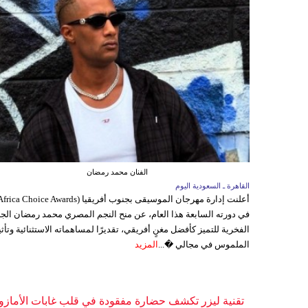
الفنان محمد رمضان
القاهرة ـ السعودية اليوم
في دورته السابعة هذا العام، عن منح النجم المصري محمد رمضان الجا
الفخرية للتميز كأفضل مغنٍ أفريقي، تقديرًا لمساهماته الاستثنائية وتأثي
الملموس في مجالي �...
المزيد
تقنية ليزر تكشف حضارة مفقودة في قلب غابات الأمازو