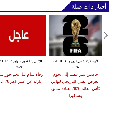
أخبار ذات صلة
الإثنين ,06 تموز / يوليو GMT 00:41
الأربعاء ,08 تموز / يوليو GMT 00:41
الإثنين ,13 تموز / يوليو 53
2026
2026
20
بريطانية لورين
جاستن بيبر ينضم إلى نجوم
وفاة سام نيل نجم جوراس
بينيت عضوة فرقة GRL عن
العرض الفني التاريخي لنهائي
بارك عن عمر ناهز 78 عاماً
كأس العالم 2026 بقيادة مادونا
وشاكيرا