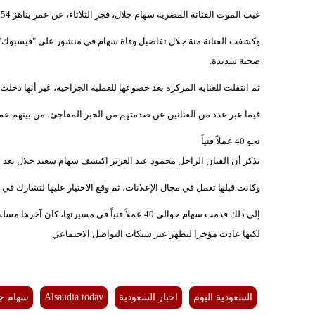
غيب الموت الفنانة المصرية سهام جلال، فجر الثلاثاء، عن عمر يناهز 54 عاماً.
وكشفت الفنانة منة جلال تفاصيل وفاة سهام في منشور على "فيسبوك"، ق
صحية شديدة.
ثم انتقلت للعناية المركزة بعد خضوعها للعملية الجراحية، غير أنها دخلت
فيما عبر عدد من الفنانين عن صدمتهم من الخبر المفاجئ، من بينهم عمر
نحو 40 عملاً فنياً
يذكر أن الفنان الراحل محمود عبد العزيز اكتشف سهام سعيد جلال بعد أ
وكانت قبلها تعمل في مجال الإعلانات، ثم وقع الاختيار عليها لتشارك في 
إلى ذلك قدمت سهام حوالي 40 عملاً فنياً في مسير
لكنها عادت مؤخرا لتظهر عبر شبكات التواصل الاجتماعي.
السعودية اليوم
اخبار السعودية
Alsaudia today
سهام جل