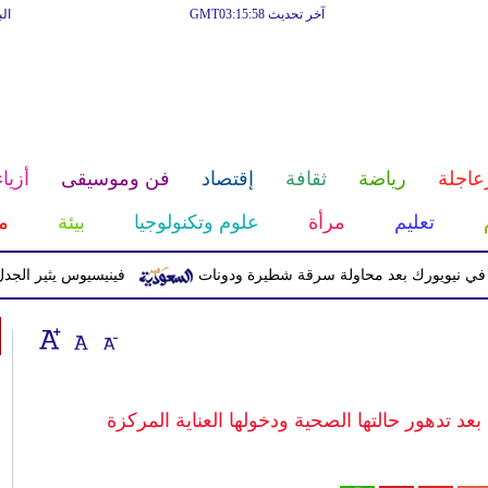
آخر تحديث GMT03:15:58
ال
عاجلة
رياضة
ثقافة
إقتصاد
فن وموسيقى
أزياء
تعليم
مرأة
علوم وتكنولوجيا
بيئة
م
يورك بعد محاولة سرقة شطيرة ودونات
فينيسيوس يثير الجدل بعد ح