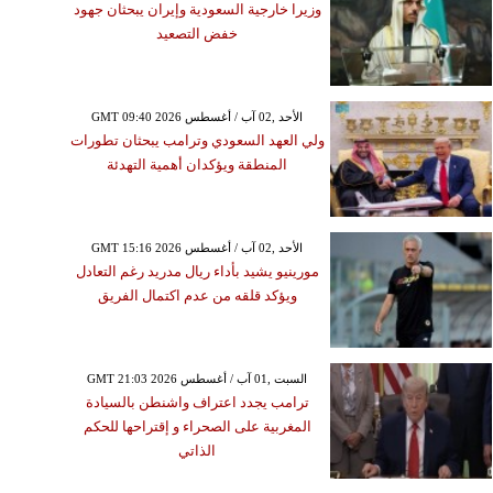
وزيرا خارجية السعودية وإيران يبحثان جهود
خفض التصعيد
GMT 09:40 2026 الأحد ,02 آب / أغسطس
ولي العهد السعودي وترامب يبحثان تطورات
المنطقة ويؤكدان أهمية التهدئة
GMT 15:16 2026 الأحد ,02 آب / أغسطس
مورينيو يشيد بأداء ريال مدريد رغم التعادل
ويؤكد قلقه من عدم اكتمال الفريق
GMT 21:03 2026 السبت ,01 آب / أغسطس
ترامب يجدد اعتراف واشنطن بالسيادة
المغربية على الصحراء و إقتراحها للحكم
الذاتي