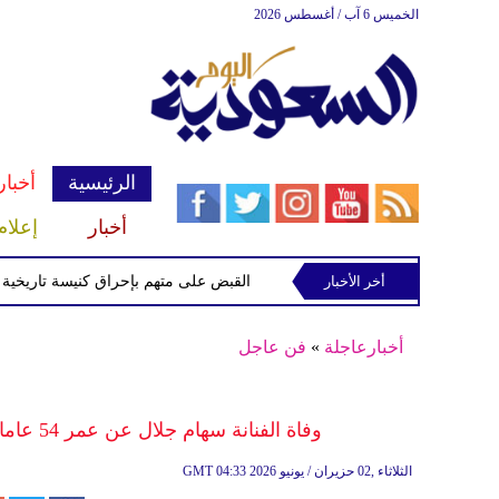
الخميس 6 آب / أغسطس 2026
الرئيسية
أخبار
أخبار
إعلام
ميداني جنوب لبنان
أخر الأخبار
القبض على متهم بإحراق كنيسة تاريخية في نيو
أخبارعاجلة
»
فن عاجل
وفاة الفنانة سهام جلال عن عمر 54 عاما بعد تدهور حالتها الصحية ودخولها العناية المركزة
04:33 2026 الثلاثاء ,02 حزيران / يونيو
GMT