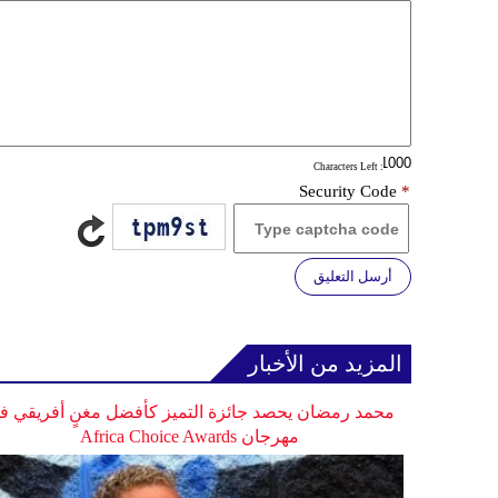
: Characters Left
Security Code
*
أرسل التعليق
المزيد من الأخبار
محمد رمضان يحصد جائزة التميز كأفضل مغنٍ أفريقي ف
مهرجان Africa Choice Awards