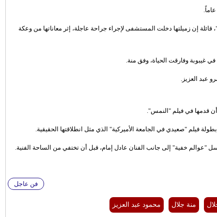
ائلة إن زميلتها دخلت المستشفى لإجراء جراحة عاجلة، إثر معاناتها من وعكة
 في غيبوبة وفارقت الحياة، وفق منة.
و عبد العزيز.
ن قدمها في فيلم "النمس".
بطولة فيلم "صعيدي في الجامعة الأميركية" الذي مثل انطلاقتها الحقيقية.
تها، كان آخرها مسلسل "عوالم خفية" إلى جانب الفنان عادل إمام، قبل أن تختفي من الساحة الفنية.
فن عاجل
ال
منة جلال
محمود عبد العزيز