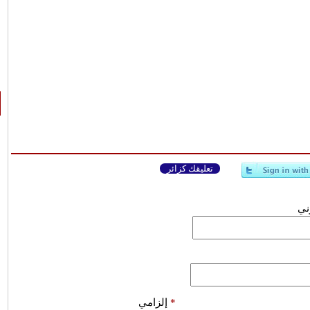
تعليقك كزائر
وني
*
إلزامي