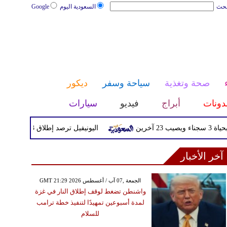
بحث
السعودية اليوم
Google
صحة وتغذية
سياحة وسفر
ديكور
دونات
أبراج
فيديو
سيارات
اليونيفيل ترصد إطلاق 113 مقذوفا إسرائيليا على لبنان خلال يوم واحد
آخر الأخبار
GMT 21:29 2026 الجمعة ,07 آب / أغسطس
واشنطن تضغط لوقف إطلاق النار في غزة
لمدة أسبوعين تمهيدًا لتنفيذ خطة ترامب
للسلام