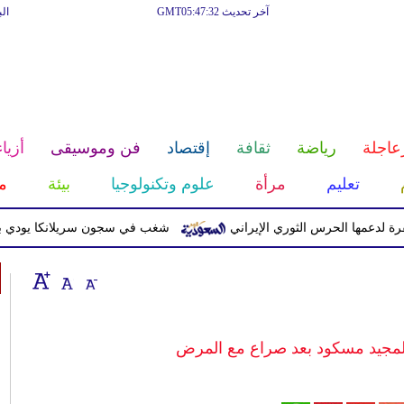
آخر تحديث GMT05:47:32
ال
عاجلة
رياضة
ثقافة
إقتصاد
فن وموسيقى
أزياء
تعليم
مرأة
علوم وتكنولوجيا
بيئة
م
 الحرس الثوري الإيراني
شغب في سجون سريلانكا يودي بحياة 3 سجناء ويصيب 23 آخرين
 المجيد مسكود بعد صراع مع المرض