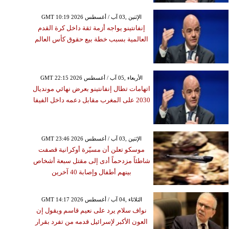
GMT 10:19 2026 الإثنين ,03 آب / أغسطس
إنفانتينو يواجه أزمة ثقة داخل كرة القدم
العالمية بسبب خطة بيع حقوق كأس العالم
GMT 22:15 2026 الأربعاء ,05 آب / أغسطس
اتهامات تطال إنفانتينو بعرض نهائي مونديال
2030 على المغرب مقابل دعمه داخل الفيفا
GMT 23:46 2026 الإثنين ,03 آب / أغسطس
موسكو تعلن أن مسيّرة أوكرانية قصفت
شاطئاً مزدحماً أدى إلى مقتل سبعة أشخاص
بينهم أطفال وإصابة 40 آخرين
GMT 14:17 2026 الثلاثاء ,04 آب / أغسطس
نواف سلام يرد على نعيم قاسم ويقول إن
العون الأكبر لإسرائيل قدمه من تفرد بقرار