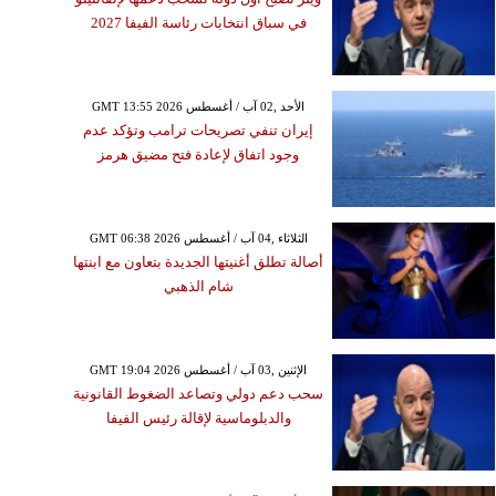
في سباق انتخابات رئاسة الفيفا 2027
GMT 13:55 2026 الأحد ,02 آب / أغسطس
إيران تنفي تصريحات ترامب وتؤكد عدم
وجود اتفاق لإعادة فتح مضيق هرمز
GMT 06:38 2026 الثلاثاء ,04 آب / أغسطس
أصالة تطلق أغنيتها الجديدة بتعاون مع ابنتها
شام الذهبي
GMT 19:04 2026 الإثنين ,03 آب / أغسطس
سحب دعم دولي وتصاعد الضغوط القانونية
والدبلوماسية لإقالة رئيس الفيفا