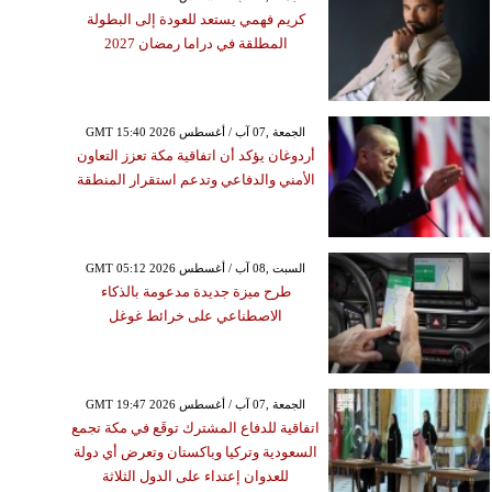
كريم فهمي يستعد للعودة إلى البطولة
المطلقة في دراما رمضان 2027
GMT 15:40 2026 الجمعة ,07 آب / أغسطس
أردوغان يؤكد أن اتفاقية مكة تعزز التعاون
الأمني والدفاعي وتدعم استقرار المنطقة
GMT 05:12 2026 السبت ,08 آب / أغسطس
طرح ميزة جديدة مدعومة بالذكاء
الاصطناعي على خرائط غوغل
GMT 19:47 2026 الجمعة ,07 آب / أغسطس
اتفاقية للدفاع المشترك توقَع في مكة تجمع
السعودية وتركيا وباكستان وتعرض أي دولة
للعدوان إعتداء على الدول الثلاثة