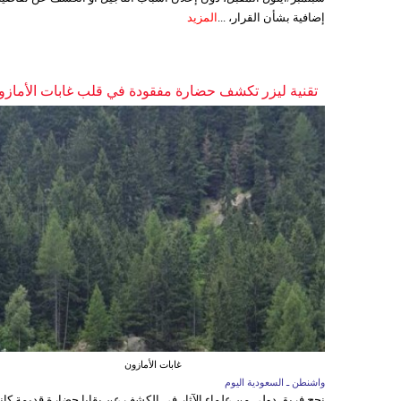
إضافية بشأن القرار، ...
المزيد
تقنية ليزر تكشف حضارة مفقودة في قلب غابات الأمازو
غابات الأمازون
واشنطن ـ السعودية اليوم
نجح فريق دولي من علماء الآثار في الكشف عن بقايا حضارة قديمة كا