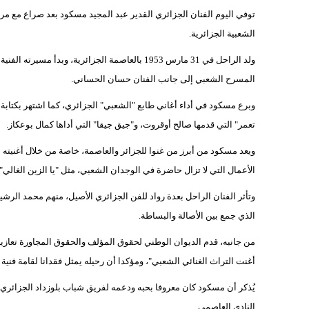
توفي اليوم الفنان الجزائري القدير عبد المجيد مسكود بعد صراع مع مر
الشعبية الجزائرية.
المسرح الشعبي إلى جانب الفنان حسان الحساني.
وبرع مسكود في أداء أغاني طابع "الشعبي" الجزائري، كما اشتهر بكتابة ا
تعمر" التي قدمها صالح أوقروت، و"جيق جيقا" التي أداها كمال بوعكاز.
الأعمال التي لا تزال حاضرة في الوجدان الشعبي، مثل "يا الزين الغالي"، "
وتأثر الفنان الراحل بعدة رواد للفن الجزائري الأصيل، منهم محمد الر
الذي جمع بين الأصالة والبساطة.
من جانبه، قدم الديوان الوطني لحقوق المؤلف والحقوق المجاورة تعازيه لع
أغنت التراث الغنائي الشعبي"، ومؤكدا أن رحيله يمثل فقدانا لقامة فني
يُذكر أن مسكود كان معروفا بحبه ودعمه لفريق شباب بلوزداد الجزائري،
النادي العاصمي.