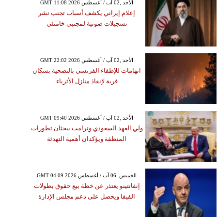
GMT 11:08 2026 الأحد ,02 آب / أغسطس
إعلام إيراني يكشف أسباب تجنب نشر
تسجيلات صوتية لمجتبى خامنئي
GMT 22:02 2026 الأحد ,02 آب / أغسطس
اتهامات للإطفاء الفرنسي بالتضحية بسكان
قرية لإنقاذ منازل الأثرياء
GMT 09:40 2026 الأحد ,02 آب / أغسطس
ولي العهد السعودي وترامب يبحثان تطورات
المنطقة ويؤكدان أهمية التهدئة
GMT 04:09 2026 الخميس ,06 آب / أغسطس
إنفانتينو يعتذر عن خطة بيع حقوق بطولات
الفيفا ويحصل على دعم مجلس الإدارة