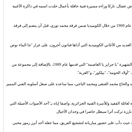
ض عضال، تاركا وراءه مسيرة فنية حافلة بأعمال خلدت اسمه في ذاكرة الأغنية
ولد الراحل في 31 مارس 1953 بالعاصمة الجزائرية، وبدأ مسيرته الفنية عام 1969 من خلال الكوميديا ضمن فرقة محمد توري، قبل أن ينضم إلى فرقة
لعديد من الأغاني الكوميدية التي أداها فنانون آخرون، على غرار "جا الماء نوض
ويعد مسكود من أبرز من غنوا للجزائر والعاصمة، خاصة من خلال أغنيته الشهيرة "يا جزاير يا العاصمة" التي قدمها عام 1989، بالإضافة إلى مجموعة من
أولاد الحومة"، "بيلكور"، و"الغربة".
شيد والحاج محمد العنقى ومحمد الباجي، مما ساعده على صقل أسلوبه الفني المميز
ائلة الفقيد وللأسرة الفنية الجزائرية، واصفا إياه بـ"أحد الأصوات الأصيلة التي
ة بارزة تركت أثرا سيظل حاضرا في وجدان الأجيال.
 حيث دأب على حضور مبارياته لتشجيع الفريق، مما جعله أحد أبرز رموز محبي