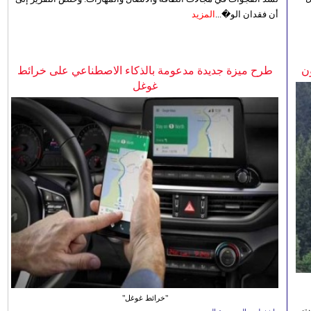
أن فقدان الو�...
المزيد
ن
طرح ميزة جديدة مدعومة بالذكاء الاصطناعي على خرائط
غوغل
"خرائط غوغل"
نت