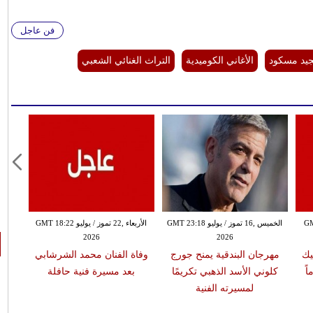
فن عاجل
جيد مسكود
الأغاني الكوميدية
التراث الغنائي الشعبي
GMT 17:
الخميس ,16 تموز / يوليو GMT 23:18
الأربعاء ,22 تموز / يوليو GMT 18:22
2026
2026
يك
مهرجان البندقية يمنح جورج
وفاة الفنان محمد الشرشابي
كلوني الأسد الذهبي تكريمًا
بعد مسيرة فنية حافلة
لمسيرته الفنية