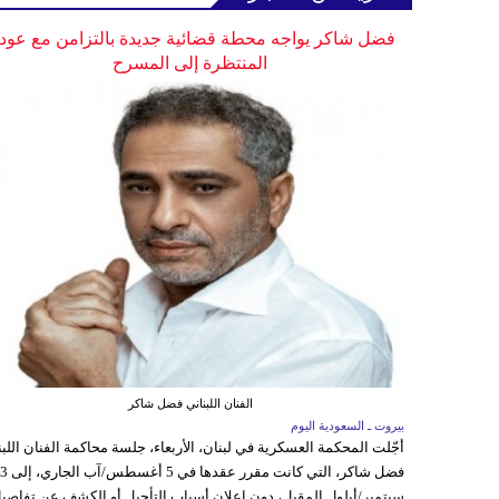
فضل شاكر يواجه محطة قضائية جديدة بالتزامن مع عودت
المنتظرة إلى المسرح
الفنان اللبناني فضل شاكر
بيروت ـ السعودية اليوم
أجّلت المحكمة العسكرية في لبنان، الأربعاء، جلسة محاكمة الفنان اللبن
فضل شاكر، التي كانت مقرر عقدها ف
سبتمبر/أيلول المقبل، دون إعلان أسباب التأجيل أو الكشف عن تفاصي