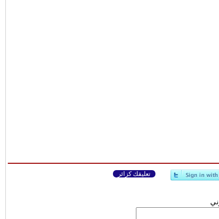
تعليقك كزائر
وني