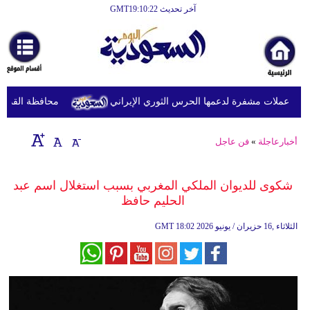
آخر تحديث GMT19:10:22
الرئيسية
أخبارعاجلة
رياضة
 عملات مشفرة لدعمها الحرس الثوري الإيراني
محافظة القدس تطا
ثقافة
إقتصاد
أخبارعاجلة
»
فن عاجل
فن
شكوى للديوان الملكي المغربي بسبب استغلال اسم عبد
وموسيقى
الحليم حافظ
أزياء
18:02 2026 الثلاثاء ,16 حزيران / يونيو
GMT
صحة
وتغذية
سياحة