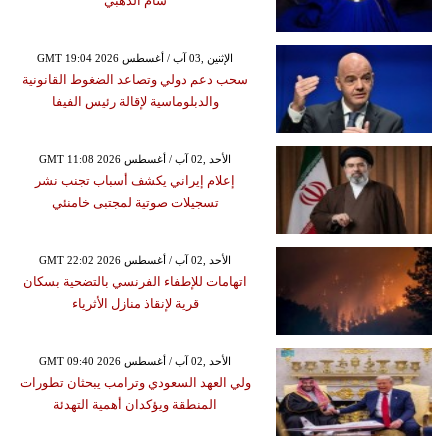
شام الذهبي
GMT 19:04 2026 الإثنين ,03 آب / أغسطس
سحب دعم دولي وتصاعد الضغوط القانونية
والدبلوماسية لإقالة رئيس الفيفا
GMT 11:08 2026 الأحد ,02 آب / أغسطس
إعلام إيراني يكشف أسباب تجنب نشر
تسجيلات صوتية لمجتبى خامنئي
GMT 22:02 2026 الأحد ,02 آب / أغسطس
اتهامات للإطفاء الفرنسي بالتضحية بسكان
قرية لإنقاذ منازل الأثرياء
GMT 09:40 2026 الأحد ,02 آب / أغسطس
ولي العهد السعودي وترامب يبحثان تطورات
المنطقة ويؤكدان أهمية التهدئة