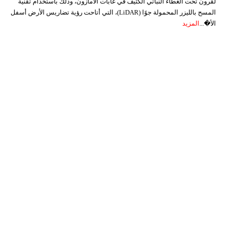
لقرون تحت الغطاء النباتي الكثيف في غابات الأمازون، وذلك باستخدام تقنية
المسح بالليزر المحمولة جوًا (LiDAR)، التي أتاحت رؤية تضاريس الأرض أسفل
الأ�...
المزيد