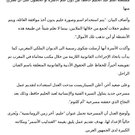
فيديو
منها.
وأضاف البيان: "يتم استخدام اسم وصورة حليم بدون أخذ موافقة العائلة، ويتم
سيارات
تنظيم حفلات تُجمع من خلالها الملايين، بينما لا نعلم شيئاً عن طبيعة هذه
الأنشطة أو أين تذهب تلك الأموال".
وأكدت الأسرة أنها أرسلت شكوى رسمية الى الديوان الملكي المغربي، كما
بدأت باتخاذ الإجراءات القانونية اللازمة من خلال مكتب محاماة في المغرب تم
تفويضه أخيراً، للحفاظ على الحقوق الأدبية والقانونية المتعلقة باسم الفنان
الراحل.
وعلى صعيد آخر، أعلن السيناريست مدحت العدل استعداده لتقديم عمل
مسرحي جديد يتناول السيرة الفنية والإنسانية لعبد الحليم حافظ، وذلك بعد
النجاح الذي حققته مسرحية "أم كلثوم".
وأوضح العدل أن المسرحية تحمل عنوان "حليم: آخر زمن الرومانسية"، ويُجرى
حالياً الإعداد لها، بهدف تقديم عمل يليق بقيمة "العندليب الأسمر" ومكانته
الكبيرة لدى الجمهور العربي.