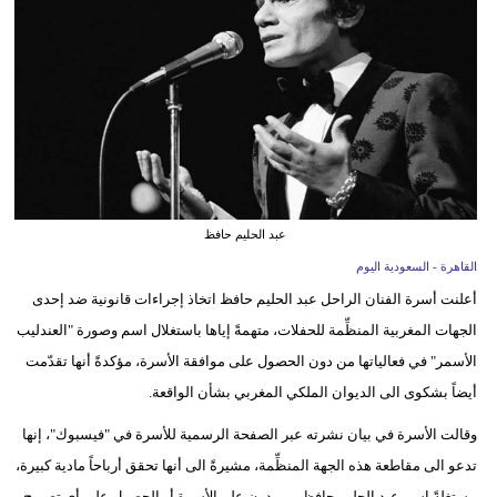
وسفر
ديكور
أخبار
إعلام
تعليم
عبد الحليم حافظ
مرأة
القاهرة - السعودية اليوم
أعلنت أسرة الفنان الراحل عبد الحليم حافظ اتخاذ إجراءات قانونية ضد إحدى
علوم
الجهات المغربية المنظِّمة للحفلات، متهمةً إياها باستغلال اسم وصورة "العندليب
وتكنولوجيا
الأسمر" في فعالياتها من دون الحصول على موافقة الأسرة، مؤكدةً أنها تقدّمت
بيئة
أيضاً بشكوى الى الديوان الملكي المغربي بشأن الواقعة.
مدوَّنات
وقالت الأسرة في بيان نشرته عبر الصفحة الرسمية للأسرة في "فيسبوك"، إنها
تدعو الى مقاطعة هذه الجهة المنظِّمة، مشيرةً الى أنها تحقق أرباحاً مادية كبيرة،
أبراج
مستغلةً اسم عبد الحليم حافظ، من دون علم الأسرة أو الحصول على أي تصريح