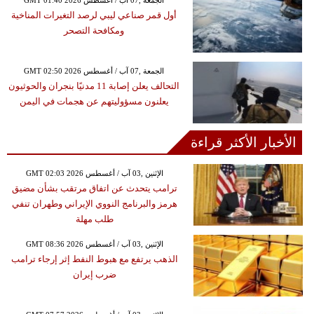
أول قمر صناعي ليبي لرصد التغيرات المناخية
ومكافحة التصحر
GMT 02:50 2026 الجمعة ,07 آب / أغسطس
التحالف يعلن إصابة 11 مدنيًا بنجران والحوثيون
يعلنون مسؤوليتهم عن هجمات في اليمن
الأخبار الأكثر قراءة
GMT 02:03 2026 الإثنين ,03 آب / أغسطس
ترامب يتحدث عن اتفاق مرتقب بشأن مضيق
هرمز والبرنامج النووي الإيراني وطهران تنفي
طلب مهلة
GMT 08:36 2026 الإثنين ,03 آب / أغسطس
الذهب يرتفع مع هبوط النفط إثر إرجاء ترامب
ضرب إيران