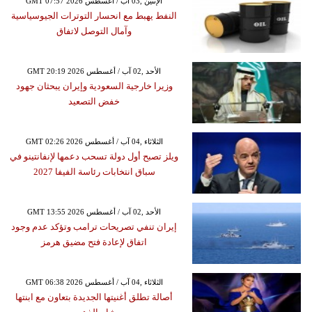
GMT 07:57 2026 الإثنين ,03 آب / أغسطس
النفط يهبط مع انحسار التوترات الجيوسياسية
وآمال التوصل لاتفاق
GMT 20:19 2026 الأحد ,02 آب / أغسطس
وزيرا خارجية السعودية وإيران يبحثان جهود
خفض التصعيد
GMT 02:26 2026 الثلاثاء ,04 آب / أغسطس
ويلز تصبح أول دولة تسحب دعمها لإنفانتينو في
سباق انتخابات رئاسة الفيفا 2027
GMT 13:55 2026 الأحد ,02 آب / أغسطس
إيران تنفي تصريحات ترامب وتؤكد عدم وجود
اتفاق لإعادة فتح مضيق هرمز
GMT 06:38 2026 الثلاثاء ,04 آب / أغسطس
أصالة تطلق أغنيتها الجديدة بتعاون مع ابنتها