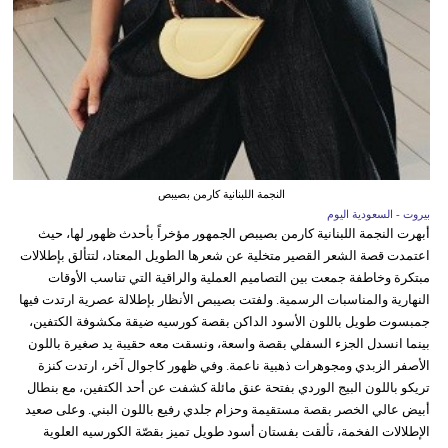
النجمة اللبنانية كارمن بصيبص
بيروت - السعودية اليوم
أبهرت النجمة اللبنانية كارمن بصيبص الجمهور مؤخراً بأحدث ظهور لها، حيث
اعتمدت قصة الشعر القصير متخلية عن شعرها الطويل المعتاد، لتتألق بإطلالات
مبتكرة وخاطفة جمعت بين التصاميم العملية والراقية التي تناسب الأوقات
النهارية والمناسبات الرسمية. ولفتت بصيبص الأنظار بإطلالة عصرية ارتدت فيها
جمبسوت طويل باللون الأسود الداكن بقصة كورسيه ضيقة مكشوفة الكتفين،
بينما انسدل الجزء السفلي بقصة واسعة، ونسقت معه حقيبة يد صغيرة باللون
الأصفر الزبدي ومجوهرات ذهبية ناعمة. وفي ظهور كاجوال آخر، ارتدت كنزة
تريكو باللون البيج الوردي بفتحة عنق مائلة كشفت عن أحد الكتفين، مع بنطال
أبيض عالي الخصر بقصة مستقيمة وحزام جلدي رفيع باللون البني. وعلى صعيد
الإطلالات الفخمة، تألقت بفستان أسود طويل تميز بقصّة الكورسيه العلوية