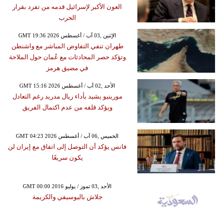
العون الأكبر لإسرائيل قدمه من تفرد بقرار
الحرب
GMT 19:36 2026 الإثنين ,03 آب / أغسطس
طهران تنفي التفاوض المباشر مع واشنطن
وتؤكد حصر المحادثات مع عُمان حول الملاحة
في مضيق هرمز
GMT 15:16 2026 الأحد ,02 آب / أغسطس
مورينيو يشيد بأداء ريال مدريد رغم التعادل
ويؤكد قلقه من عدم اكتمال الفريق
GMT 04:23 2026 الخميس ,06 آب / أغسطس
فانس يؤكد أن التوصل إلى اتفاق مع إيران لن
يكون سريعًا
GMT 00:00 2016 الأحد ,03 تموز / يوليو
جلاش باليوسيفي والكريمة