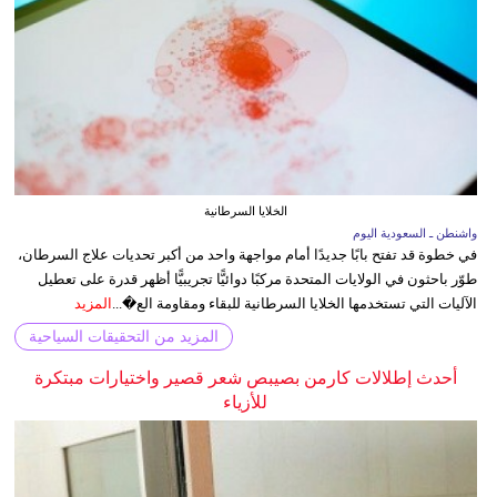
الخلايا السرطانية
واشنطن ـ السعودية اليوم
في خطوة قد تفتح بابًا جديدًا أمام مواجهة واحد من أكبر تحديات علاج السرطان،
طوّر باحثون في الولايات المتحدة مركبًا دوائيًّا تجريبيًّا أظهر قدرة على تعطيل
الآليات التي تستخدمها الخلايا السرطانية للبقاء ومقاومة الع�...
المزيد
المزيد من التحقيقات السياحية
أحدث إطلالات كارمن بصيبص شعر قصير واختيارات مبتكرة
للأزياء