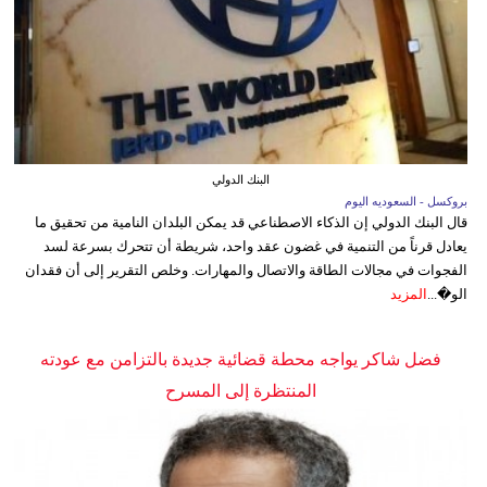
البنك الدولي
بروكسل - السعوديه اليوم
قال البنك الدولي إن الذكاء الاصطناعي قد يمكن البلدان النامية من تحقيق ما
يعادل قرناً من التنمية في غضون عقد واحد، شريطة أن تتحرك بسرعة لسد
الفجوات في مجالات الطاقة والاتصال والمهارات. وخلص التقرير إلى أن فقدان
الو�...
المزيد
فضل شاكر يواجه محطة قضائية جديدة بالتزامن مع عودته
المنتظرة إلى المسرح