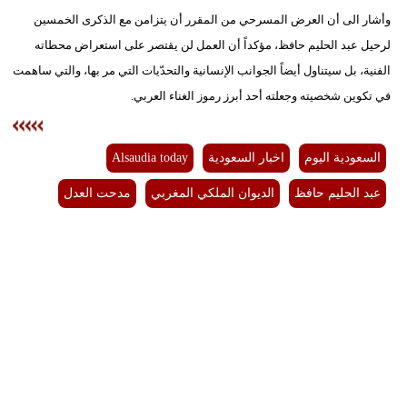
وأشار الى أن العرض المسرحي من المقرر أن يتزامن مع الذكرى الخمسين
لرحيل عبد الحليم حافظ، مؤكداً أن العمل لن يقتصر على استعراض محطاته
الفنية، بل سيتناول أيضاً الجوانب الإنسانية والتحدّيات التي مر بها، والتي ساهمت
في تكوين شخصيته وجعلته أحد أبرز رموز الغناء العربي.
السعودية اليوم
اخبار السعودية
Alsaudia today
عبد الحليم حافظ
الديوان الملكي المغربي
مدحت العدل