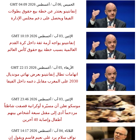
GMT 04:09 2026 الخميس ,06 آب / أغسطس
إنفانتينو يعتذر عن خطة بيع حقوق بطولات
الفيفا ويحصل على دعم مجلس الإدارة
GMT 10:19 2026 الإثنين ,03 آب / أغسطس
إنفانتينو يواجه أزمة ثقة داخل كرة القدم
العالمية بسبب خطة بيع حقوق كأس العالم
GMT 22:15 2026 الأربعاء ,05 آب / أغسطس
اتهامات تطال إنفانتينو بعرض نهائي مونديال
2030 على المغرب مقابل دعمه داخل الفيفا
GMT 23:46 2026 الإثنين ,03 آب / أغسطس
موسكو تعلن أن مسيّرة أوكرانية قصفت شاطئاً
مزدحماً أدى إلى مقتل سبعة أشخاص بينهم
أطفال وإصابة 40 آخرين
GMT 14:17 2026 الثلاثاء ,04 آب / أغسطس
نواف سلام يرد على نعيم قاسم ويقول إن