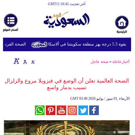
آخر تحديث GMT11:16:42
الرئيسية
أخبارعاجلة
رياضة
 منطقة سكوينتنا في ألاسكا
الصحة الفرنسية تعل
ثقافة
إقتصاد
أخبارعاجلة
»
صحة عاجل
فن
الصحة العالمية تعلن أن الوضع في فنزويلا مروع والزلزال
وموسيقى
تسبب بدمار واسع
أزياء
03:49 2026 الأربعاء ,01 تموز / يوليو
GMT
صحة
وتغذية
سياحة