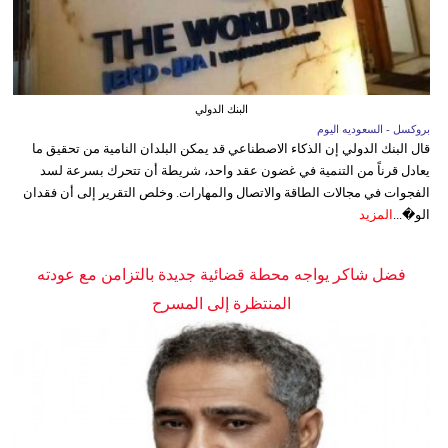
البنك الدولي
بروكسل - السعوديه اليوم
قال البنك الدولي إن الذكاء الاصطناعي قد يمكن البلدان النامية من تحقيق ما
يعادل قرناً من التنمية في غضون عقد واحد، شريطة أن تتحرك بسرعة لسد
الفجوات في مجالات الطاقة والاتصال والمهارات. وخلص التقرير إلى أن فقدان
الو�...
المزيد
فضل شاكر يواجه محطة قضائية جديدة بالتزامن مع عودته
المنتظرة إلى المسرح