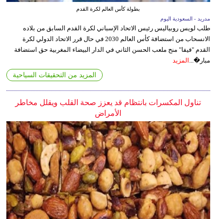
بطولة كأس العالم لكرة القدم
مدريد - السعودية اليوم
طلب لويس روبياليس رئيس الاتحاد الإسباني لكرة القدم السابق من بلاده
الانسحاب من استضافة كأس العالم 2030 في حال قرر الاتحاد الدولي لكرة
القدم "فيفا" منح ملعب الحسن الثاني في الدار البيضاء المغربية حق استضافة
مبار�...
المزيد
المزيد من التحقيقات السياحية
تناول المكسرات بانتظام قد يعزز صحة القلب ويقلل مخاطر
الأمراض