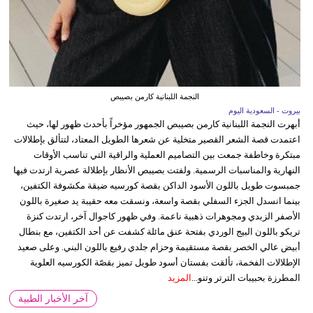
النجمة اللبنانية كارمن بصيبص
بيروت - السعودية اليوم
أبهرت النجمة اللبنانية كارمن بصيبص الجمهور مؤخراً بأحدث ظهور لها، حيث
اعتمدت قصة الشعر القصير متخلية عن شعرها الطويل المعتاد، لتتألق بإطلالات
مبتكرة وخاطفة جمعت بين التصاميم العملية والراقية التي تناسب الأوقات
النهارية والمناسبات الرسمية. ولفتت بصيبص الأنظار بإطلالة عصرية ارتدت فيها
جمبسوت طويل باللون الأسود الداكن بقصة كورسيه ضيقة مكشوفة الكتفين،
بينما انسدل الجزء السفلي بقصة واسعة، ونسقت معه حقيبة يد صغيرة باللون
الأصفر الزبدي ومجوهرات ذهبية ناعمة. وفي ظهور كاجوال آخر، ارتدت كنزة
تريكو باللون البيج الوردي بفتحة عنق مائلة كشفت عن أحد الكتفين، مع بنطال
أبيض عالي الخصر بقصة مستقيمة وحزام جلدي رفيع باللون البني. وعلى صعيد
الإطلالات الفخمة، تألقت بفستان أسود طويل تميز بقصّة الكورسيه العلوية
المطرزة بحبيبات الترتر وتنو...
المزيد
آخر الأخبار الطبية