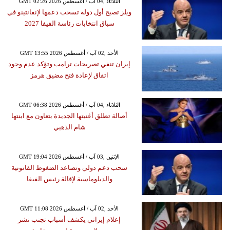
GMT 02:26 2026 الثلاثاء ,04 آب / أغسطس
ويلز تصبح أول دولة تسحب دعمها لإنفانتينو في
سباق انتخابات رئاسة الفيفا 2027
GMT 13:55 2026 الأحد ,02 آب / أغسطس
إيران تنفي تصريحات ترامب وتؤكد عدم وجود
اتفاق لإعادة فتح مضيق هرمز
GMT 06:38 2026 الثلاثاء ,04 آب / أغسطس
أصالة تطلق أغنيتها الجديدة بتعاون مع ابنتها
شام الذهبي
GMT 19:04 2026 الإثنين ,03 آب / أغسطس
سحب دعم دولي وتصاعد الضغوط القانونية
والدبلوماسية لإقالة رئيس الفيفا
GMT 11:08 2026 الأحد ,02 آب / أغسطس
إعلام إيراني يكشف أسباب تجنب نشر