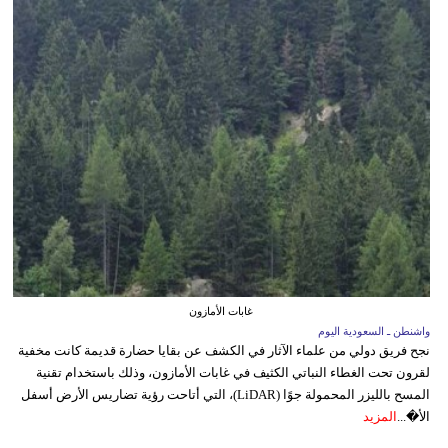
غابات الأمازون
واشنطن ـ السعودية اليوم
نجح فريق دولي من علماء الآثار في الكشف عن بقايا حضارة قديمة كانت مخفية
لقرون تحت الغطاء النباتي الكثيف في غابات الأمازون، وذلك باستخدام تقنية
المسح بالليزر المحمولة جوًا (LiDAR)، التي أتاحت رؤية تضاريس الأرض أسفل
الأ�...
المزيد