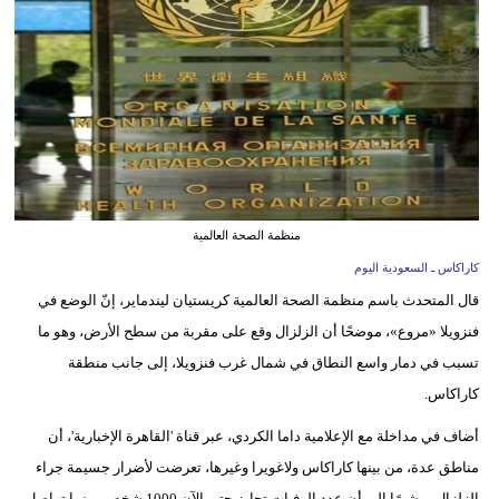
وسفر
ديكور
أخبار
إعلام
تعليم
منظمة الصحة العالمية
مرأة
كاراكاس ـ السعودية اليوم
قال المتحدث باسم منظمة الصحة العالمية كريستيان ليندماير، إنّ الوضع في
علوم
فنزويلا «مروع»، موضحًا أن الزلزال وقع على مقربة من سطح الأرض، وهو ما
وتكنولوجيا
تسبب في دمار واسع النطاق في شمال غرب فنزويلا، إلى جانب منطقة
بيئة
كاراكاس.
مدوَّنات
أضاف في مداخلة مع الإعلامية داما الكردي، عبر قناة 'القاهرة الإخبارية'، أن
مناطق عدة، من بينها كاراكاس ولاغويرا وغيرها، تعرضت لأضرار جسيمة جراء
أبراج
الزلزال، مشيرًا إلى أن عدد الوفيات تجاوز حتى الآن 1000 شخص، بينما تواصل