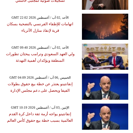
تسجيلات صوتية لمجتبى خامنئي
GMT 22:02 2026 الأحد ,02 آب / أغسطس
اتهامات للإطفاء الفرنسي بالتضحية بسكان
قرية لإنقاذ منازل الأثرياء
GMT 09:40 2026 الأحد ,02 آب / أغسطس
ولي العهد السعودي وترامب يبحثان تطورات
المنطقة ويؤكدان أهمية التهدئة
GMT 04:09 2026 الخميس ,06 آب / أغسطس
إنفانتينو يعتذر عن خطة بيع حقوق بطولات
الفيفا ويحصل على دعم مجلس الإدارة
GMT 10:19 2026 الإثنين ,03 آب / أغسطس
إنفانتينو يواجه أزمة ثقة داخل كرة القدم
العالمية بسبب خطة بيع حقوق كأس العالم