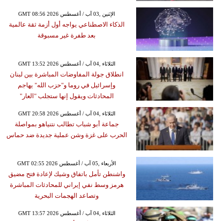
GMT 08:56 2026 الإثنين ,03 آب / أغسطس
الذكاء الاصطناعي يواجه أول أزمة ثقة عالمية
بعد طفرة غير مسبوقة
GMT 13:52 2026 الثلاثاء ,04 آب / أغسطس
انطلاق جولة المفاوضات المباشرة بين لبنان
وإسرائيل في روما و"حزب الله" يهاجم
المحادثات ويقول إنها ستجلب "العار"
GMT 20:58 2026 الثلاثاء ,04 آب / أغسطس
جماعة أبو شباب تطالب نتنياهو بمواصلة
الحرب على غزة وشن عملية جديدة ضد حماس
GMT 02:55 2026 الأربعاء ,05 آب / أغسطس
واشنطن تأمل باتفاق وشيك لإعادة فتح مضيق
هرمز وسط نفي إيراني للمحادثات المباشرة
وتصاعد الهجمات البحرية
GMT 13:57 2026 الثلاثاء ,04 آب / أغسطس