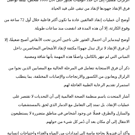
فيديو
فرق الإنقاذ جهودها لإنقاذ من تبقى على قيد الحياة.
أوضح أن عمليات إنقاذ العالقين عادة ما تكون أكثر فاعلية خلال أول 72 ساعة من
سيارات
وقوع الكارثة، إلا أن هذه المدة قد انقضت منذ ساعات طويلة.
أوضح ليندماير أن احتمال العثور على ناجين آخرين تحت الأنقاض أصبح ضعيفًا، إلا
أن فرق الإنقاذ لا تزال تبذل جهودًا مكثفة لإنقاذ الأشخاص المحاصرين داخل
المباني التي لم تنهَر بالكامل، واصفًا هذه المهمة بأنها شاقة ومضنية.
ذكر أن فرق الاستجابة تتعامل في المرحلة الحالية مع المصابين الذين نجوا من
الزلزال ويعانون من الكسور والارتجاجات والإصابات المختلفة، بما يتطلب
استمرار تقديم الرعاية الطبية العاجلة لهم.
أشار المتحدث باسم منظمة الصحة العالمية إلى أن التحديات لا تقتصر على
عمليات الإنقاذ، بل تمتد إلى التعامل مع الدمار الذي لحق بالمستشفيات
والمنازل والطرق، فضلًا عن وجود أشخاص في مناطق متضررة لا يستطيعون
الانتقال إلى أي مكان بعد أن دُمر كل شيء من حولهم.
وأكد أن فنزويلا بحاجة ماسة إلى إمدادات من المياه والغذاء واحتياجات إنسانية