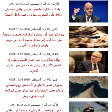
GMT 22:15 2026 الأربعاء ,05 آب / أغسطس
اتهامات تطال إنفانتينو بعرض نهائي مونديال
2030 على المغرب مقابل دعمه داخل الفيفا
GMT 23:46 2026 الإثنين ,03 آب / أغسطس
موسكو تعلن أن مسيّرة أوكرانية قصفت شاطئاً
مزدحماً أدى إلى مقتل سبعة أشخاص بينهم
أطفال وإصابة 40 آخرين
GMT 14:17 2026 الثلاثاء ,04 آب / أغسطس
نواف سلام يرد على نعيم قاسم ويقول إن
العون الأكبر لإسرائيل قدمه من تفرد بقرار
الحرب
GMT 19:36 2026 الإثنين ,03 آب / أغسطس
طهران تنفي التفاوض المباشر مع واشنطن
وتؤكد حصر المحادثات مع عُمان حول الملاحة
في مضيق هرمز
GMT 15:16 2026 الأحد ,02 آب / أغسطس
مورينيو يشيد بأداء ريال مدريد رغم التعادل