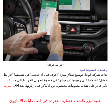
"خرائط غوغل"
واشنطن ـ السعودية اليوم
بدأت شركة غوغل توسيع نطاق ميزة "اعرف قبل أن تذهب" في تطبيقها "خرائط
غوغل" اعتمادا على روبوتها "جيميناي" في خطوة لتحويل الخرائط إلى مساعد
ذكي قادر على تقديم معلومات مختصرة عن الأماكن قبل زيارتها، بعد أ�...
المزيد
تقنية ليزر تكشف حضارة مفقودة في قلب غابات الأمازون