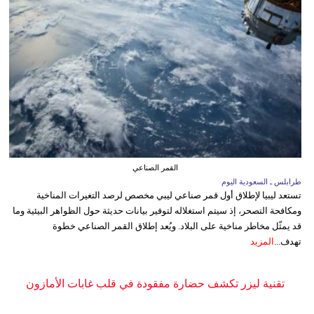
القمر الصناعي
طرابلس ـ السعودية اليوم
تستعد ليبيا لإطلاق أول قمر صناعي ليبي مخصص لرصد التغيرات المناخية
ومكافحة التصحر، إذ سيتم استغلاله لتوفير بيانات حديثة حول الظواهر البيئية وما
قد يمثّل مخاطر مناخية على البلاد. ويُعد إطلاق القمر الصناعي خطوة
تهدف...
المزيد
تقنية ليزر تكشف حضارة مفقودة في قلب غابات الأمازون