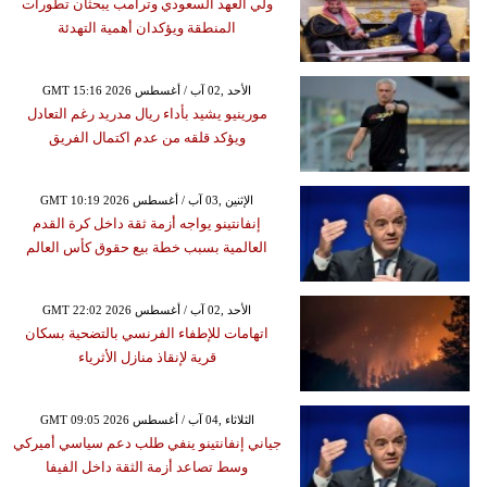
ولي العهد السعودي وترامب يبحثان تطورات
المنطقة ويؤكدان أهمية التهدئة
GMT 15:16 2026 الأحد ,02 آب / أغسطس
مورينيو يشيد بأداء ريال مدريد رغم التعادل
ويؤكد قلقه من عدم اكتمال الفريق
GMT 10:19 2026 الإثنين ,03 آب / أغسطس
إنفانتينو يواجه أزمة ثقة داخل كرة القدم
العالمية بسبب خطة بيع حقوق كأس العالم
GMT 22:02 2026 الأحد ,02 آب / أغسطس
اتهامات للإطفاء الفرنسي بالتضحية بسكان
قرية لإنقاذ منازل الأثرياء
GMT 09:05 2026 الثلاثاء ,04 آب / أغسطس
جياني إنفانتينو ينفي طلب دعم سياسي أميركي
وسط تصاعد أزمة الثقة داخل الفيفا