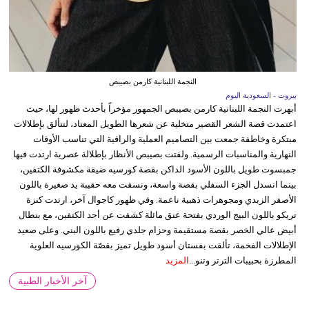
النجمة اللبنانية كارمن بصيبص
بيروت - السعودية اليوم
أبهرت النجمة اللبنانية كارمن بصيبص الجمهور مؤخراً بأحدث ظهور لها، حيث
اعتمدت قصة الشعر القصير متخلية عن شعرها الطويل المعتاد، لتتألق بإطلالات
مبتكرة وخاطفة جمعت بين التصاميم العملية والراقية التي تناسب الأوقات
النهارية والمناسبات الرسمية. ولفتت بصيبص الأنظار بإطلالة عصرية ارتدت فيها
جمبسوت طويل باللون الأسود الداكن بقصة كورسيه ضيقة مكشوفة الكتفين،
بينما انسدل الجزء السفلي بقصة واسعة، ونسقت معه حقيبة يد صغيرة باللون
الأصفر الزبدي ومجوهرات ذهبية ناعمة. وفي ظهور كاجوال آخر، ارتدت كنزة
تريكو باللون البيج الوردي بفتحة عنق مائلة كشفت عن أحد الكتفين، مع بنطال
أبيض عالي الخصر بقصة مستقيمة وحزام جلدي رفيع باللون البني. وعلى صعيد
الإطلالات الفخمة، تألقت بفستان أسود طويل تميز بقصّة الكورسيه العلوية
المطرزة بحبيبات الترتر وتنو...
المزيد
آخر الأخبار الطبية