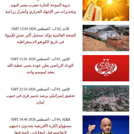
ذروة الموجة الحارة تضرب مصر اليوم
وتحذيرات من الإجهاد الحراري وأضرار زراعية
GMT 13:04 2026 الأحد ,02 آب / أغسطس
الصحة العالمية تؤكد تسجيل أكبر تفش للإيبولا
في تاريخ الكونغو الديمقراطية
GMT 11:01 2026 الإثنين ,03 آب / أغسطس
الوداد الرياضي يعلن عودة يحيى عطية الله
بعقد لموسم واحد
GMT 22:54 2026 الإثنين ,03 آب / أغسطس
تحقيق إسرائيلي يرصد تدمير قرى في جنوب
لبنان
GMT 16:46 2026 الثلاثاء ,04 آب / أغسطس
مسؤولو الكرة الأفريقية يجددون دعمهم
لإنفانتينو قبل انتخابات رئاسة فيفا