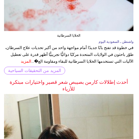
الخلايا السرطانية
واشنطن ـ السعودية اليوم
في خطوة قد تفتح بابًا جديدًا أمام مواجهة واحد من أكبر تحديات علاج السرطان،
طوّر باحثون في الولايات المتحدة مركبًا دوائيًّا تجريبيًّا أظهر قدرة على تعطيل
الآليات التي تستخدمها الخلايا السرطانية للبقاء ومقاومة الع�...
المزيد
المزيد من التحقيقات السياحية
أحدث إطلالات كارمن بصيبص شعر قصير واختيارات مبتكرة
للأزياء