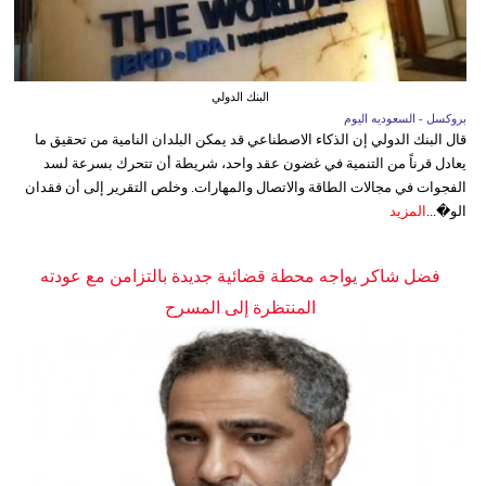
البنك الدولي
بروكسل - السعوديه اليوم
قال البنك الدولي إن الذكاء الاصطناعي قد يمكن البلدان النامية من تحقيق ما
يعادل قرناً من التنمية في غضون عقد واحد، شريطة أن تتحرك بسرعة لسد
الفجوات في مجالات الطاقة والاتصال والمهارات. وخلص التقرير إلى أن فقدان
الو�...
المزيد
فضل شاكر يواجه محطة قضائية جديدة بالتزامن مع عودته
المنتظرة إلى المسرح