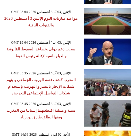
GMT 08:04 2026 الإثنين ,03 آب / أغسطس
مواعيد مباريات اليوم الإثنين 3 أغسطس 2026
والقنوات الناقلة
GMT 19:04 2026 الإثنين ,03 آب / أغسطس
سحب دعم دولي وتصاعد الضغوط القانونية
والدبلوماسية لإقالة رئيس الفيفا
GMT 03:35 2026 الإثنين ,03 آب / أغسطس
المغرب كشف قصة الهروب الجماعي و يتَهم
شبكات الإتجار بالبشر و التهريب بإستخدام
شبكات التواصل الإجتماعي للتحريض
GMT 03:45 2026 الإثنين ,03 آب / أغسطس
سبتة و مليلية اقتطعتهما إسبانيا من المغرب
ومنها انطلق طارق بن زياد
GMT 14:33 2026 الأحد ,02 آب / أغسطس