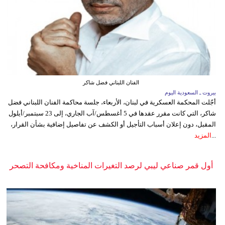
الفنان اللبناني فضل شاكر
بيروت ـ السعودية اليوم
أجّلت المحكمة العسكرية في لبنان، الأربعاء، جلسة محاكمة الفنان اللبناني فضل
شاكر، التي كانت مقرر عقدها في 5 أغسطس/آب الجاري، إلى 23 سبتمبر/أيلول
المقبل، دون إعلان أسباب التأجيل أو الكشف عن تفاصيل إضافية بشأن القرار،
...
المزيد
أول قمر صناعي ليبي لرصد التغيرات المناخية ومكافحة التصحر