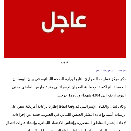
وسفر
ديكور
أخبار
إعلام
تعليم
عاجل
مرأة
بيروت ـ السعودية اليوم
ذكر مركز عمليات الطوارئ التابع لوزارة الصحة اللبنانية، في بيان اليوم، أن
علوم
الحصيلة التراكمية الإجمالية للعدوان الإسرائيلي منذ 2 مارس الماضي وحتى
وتكنولوجيا
اليوم، ارتفع إلى 4304 شهداء و12203 جرحى.
بيئة
وكان لبنان والكيان الإسرائيلي قد وقعا اتفاقا إطاريا برعاية أمريكية ينص على
مدوَّنات
ترتيبات أمنية وإعادة انتشار الجيش اللبناني في الجنوب، فضلا عن إجراءات
لإعادة إعمار المناطق المتضررة وإنعاش الاقتصاد اللبناني، وإنشاء قنوات اتصال
أبراج
مباشرة بين الجانبين، واتخاذ إجراءات لبناء الثقة تمهيدا لسلام دائم.