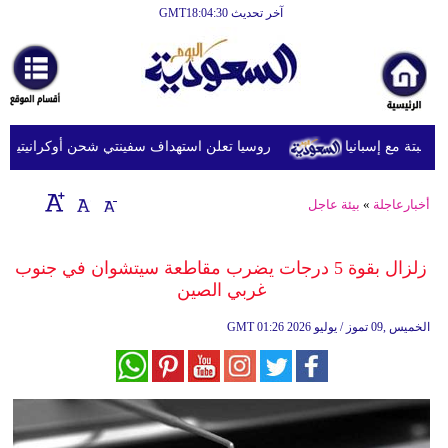
آخر تحديث GMT18:04:30
الرئيسية
أخبارعاجلة
رياضة
روسيا تعلن استهداف سفينتي شحن أوكرانيتين في ال
ثقافة
إقتصاد
أخبارعاجلة
»
بيئة عاجل
فن
زلزال بقوة 5 درجات يضرب مقاطعة سيتشوان في جنوب
وموسيقى
غربي الصين
أزياء
01:26 2026 الخميس ,09 تموز / يوليو
GMT
صحة
وتغذية
سياحة