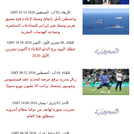
GMT 02:55 2026 الأربعاء ,05 آب / أغسطس
واشنطن تأمل باتفاق وشيك لإعادة فتح مضيق
هرمز وسط نفي إيراني للمحادثات المباشرة
وتصاعد الهجمات البحرية
GMT 10:58 2020 الثلاثاء ,06 تشرين الأول / أكتوبر
حظك اليوم برج الدلو الثلاثاء 6 أكتوبر/تشرين
الأول 2020
GMT 08:52 2026 الثلاثاء ,04 آب / أغسطس
ريال مدريد يرفع عرضه لتجديد عقد فينيسيوس
وجونيور يتمسك براتب 30 مليون يورو سنويًا
GMT 14:06 2016 الأحد ,03 إبريل / نيسان
تسريب صورة لهاتف من نوكيا بنظام أندرويد
سيطلق هذا العام
GMT 08:58 2020 الإثنين ,03 شباط / فبراير