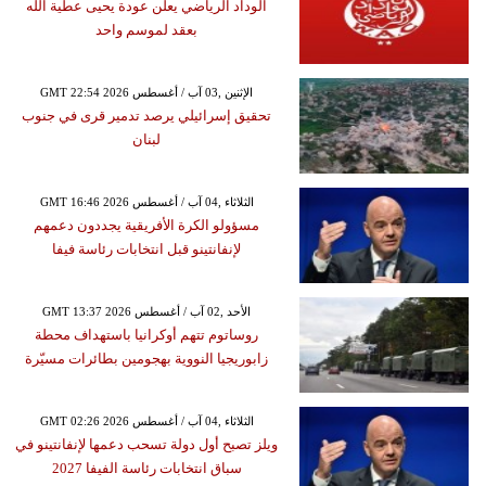
الوداد الرياضي يعلن عودة يحيى عطية الله
بعقد لموسم واحد
GMT 22:54 2026 الإثنين ,03 آب / أغسطس
تحقيق إسرائيلي يرصد تدمير قرى في جنوب
لبنان
GMT 16:46 2026 الثلاثاء ,04 آب / أغسطس
مسؤولو الكرة الأفريقية يجددون دعمهم
لإنفانتينو قبل انتخابات رئاسة فيفا
GMT 13:37 2026 الأحد ,02 آب / أغسطس
روساتوم تتهم أوكرانيا باستهداف محطة
زابوريجيا النووية بهجومين بطائرات مسيّرة
GMT 02:26 2026 الثلاثاء ,04 آب / أغسطس
ويلز تصبح أول دولة تسحب دعمها لإنفانتينو في
سباق انتخابات رئاسة الفيفا 2027