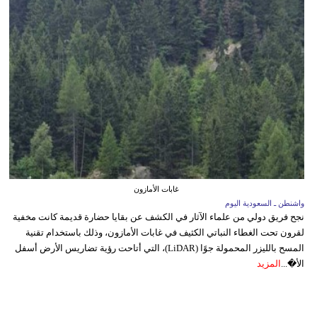
غابات الأمازون
واشنطن ـ السعودية اليوم
نجح فريق دولي من علماء الآثار في الكشف عن بقايا حضارة قديمة كانت مخفية
لقرون تحت الغطاء النباتي الكثيف في غابات الأمازون، وذلك باستخدام تقنية
المسح بالليزر المحمولة جوًا (LiDAR)، التي أتاحت رؤية تضاريس الأرض أسفل
الأ�...
المزيد