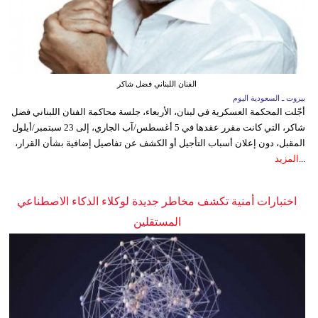
الفنان اللبناني فضل شاكر
بيروت ـ السعودية اليوم
أجّلت المحكمة العسكرية في لبنان، الأربعاء، جلسة محاكمة الفنان اللبناني فضل
شاكر، التي كانت مقرر عقدها في 5 أغسطس/آب الجاري، إلى 23 سبتمبر/أيلول
المقبل، دون إعلان أسباب التأجيل أو الكشف عن تفاصيل إضافية بشأن القرار،
...
المزيد
اختبارات أمنية تكشف مخاطر جديدة لوكلاء الذكاء الاصطناعي
المستقلين