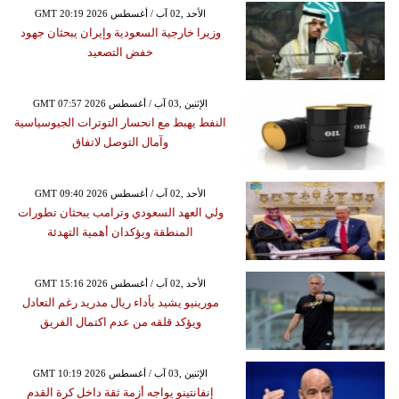
GMT 20:19 2026 الأحد ,02 آب / أغسطس
وزيرا خارجية السعودية وإيران يبحثان جهود
خفض التصعيد
GMT 07:57 2026 الإثنين ,03 آب / أغسطس
النفط يهبط مع انحسار التوترات الجيوسياسية
وآمال التوصل لاتفاق
GMT 09:40 2026 الأحد ,02 آب / أغسطس
ولي العهد السعودي وترامب يبحثان تطورات
المنطقة ويؤكدان أهمية التهدئة
GMT 15:16 2026 الأحد ,02 آب / أغسطس
مورينيو يشيد بأداء ريال مدريد رغم التعادل
ويؤكد قلقه من عدم اكتمال الفريق
GMT 10:19 2026 الإثنين ,03 آب / أغسطس
إنفانتينو يواجه أزمة ثقة داخل كرة القدم