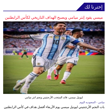
إخترنا لك
ميسي يقود إنتر ميامي ويصبح الهداف التاريخي لكأس الرابطتين
ليونيل ميسي، قائد المنتخب الأرجنتيني ونجم انتر ميامي
ميامي - السعوديه اليوم
بات النجم الأرجنتيني ليونيل ميسي يوم الأربعاء أفضل هداف في كأس الرابطتين