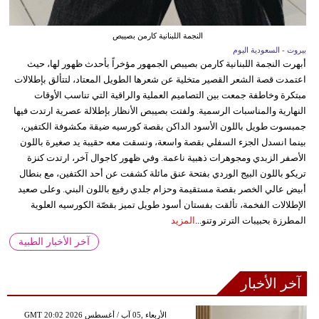
النجمة اللبنانية كارمن بصيبص
بيروت - السعودية اليوم
أبهرت النجمة اللبنانية كارمن بصيبص الجمهور مؤخراً بأحدث ظهور لها، حيث
اعتمدت قصة الشعر القصير متخلية عن شعرها الطويل المعتاد، لتتألق بإطلالات
مبتكرة وخاطفة جمعت بين التصاميم العملية والراقية التي تناسب الأوقات
النهارية والمناسبات الرسمية. ولفتت بصيبص الأنظار بإطلالة عصرية ارتدت فيها
جمبسوت طويل باللون الأسود الداكن بقصة كورسيه ضيقة مكشوفة الكتفين،
بينما انسدل الجزء السفلي بقصة واسعة، ونسقت معه حقيبة يد صغيرة باللون
الأصفر الزبدي ومجوهرات ذهبية ناعمة. وفي ظهور كاجوال آخر، ارتدت كنزة
تريكو باللون البيج الوردي بفتحة عنق مائلة كشفت عن أحد الكتفين، مع بنطال
أبيض عالي الخصر بقصة مستقيمة وحزام جلدي رفيع باللون البني. وعلى صعيد
الإطلالات الفخمة، تألقت بفستان أسود طويل تميز بقصّة الكورسيه العلوية
المطرزة بحبيبات الترتر وتنو...
المزيد
آخر الأخبار الطبية
آخر الأخبار
GMT 20:02 2026 الأربعاء ,05 آب / أغسطس