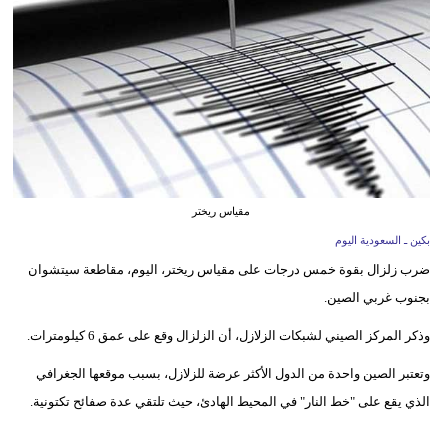
وسفر
ديكور
أخبار
إعلام
تعليم
مقياس ريختر
مرأة
بكين ـ السعودية اليوم
ضرب زلزال بقوة خمس درجات على مقياس ريختر، اليوم، مقاطعة سيتشوان
علوم
بجنوب غربي الصين.
وتكنولوجيا
وذكر المركز الصيني لشبكات الزلازل، أن الزلزال وقع على عمق 6 كيلومترات.
بيئة
وتعتبر الصين واحدة من الدول الأكثر عرضة للزلازل، بسبب موقعها الجغرافي
مدوَّنات
الذي يقع على "خط النار" في المحيط الهادئ، حيث تلتقي عدة صفائح تكتونية.
أبراج