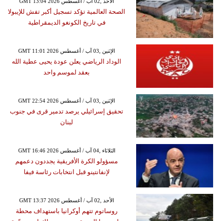
GMT 13:04 2026 الأحد ,02 آب / أغسطس
الصحة العالمية تؤكد تسجيل أكبر تفش للإيبولا
في تاريخ الكونغو الديمقراطية
GMT 11:01 2026 الإثنين ,03 آب / أغسطس
الوداد الرياضي يعلن عودة يحيى عطية الله
بعقد لموسم واحد
GMT 22:54 2026 الإثنين ,03 آب / أغسطس
تحقيق إسرائيلي يرصد تدمير قرى في جنوب
لبنان
GMT 16:46 2026 الثلاثاء ,04 آب / أغسطس
مسؤولو الكرة الأفريقية يجددون دعمهم
لإنفانتينو قبل انتخابات رئاسة فيفا
GMT 13:37 2026 الأحد ,02 آب / أغسطس
روساتوم تتهم أوكرانيا باستهداف محطة