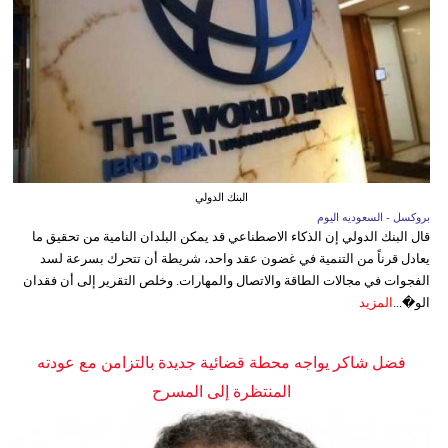
البنك الدولي
بروكسل - السعوديه اليوم
قال البنك الدولي إن الذكاء الاصطناعي قد يمكن البلدان النامية من تحقيق ما
يعادل قرناً من التنمية في غضون عقد واحد، شريطة أن تتحرك بسرعة لسد
الفجوات في مجالات الطاقة والاتصال والمهارات. وخلص التقرير إلى أن فقدان
الو�...
المزيد
فضل شاكر يواجه محطة قضائية جديدة بالتزامن مع عودته
المنتظرة إلى المسرح