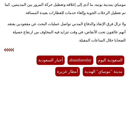
مومباي بمدينة بونيه، ما أدى إلى إغلاقه وتعطيل ​حركة ​المرور بين ⁠المدينتين، كما
فيديو
تم تعطيل الرحلات الجوية وإلغاء خدمات للقطارات بعيدة المسافة.
سيارات
ولا تزال فرق الإنقاذ والدفاع المدني تواصل عمليات البحث عن مفقودين يعتقد
أنهم عالقون تحت الأنقاض، في وقت تتزايد فيه المخاوف من ارتفاع حصيلة
الضحايا خلال الساعات المقبلة.
السعودية اليوم
alsaudiatoday
أخبار السعودية
مدينة "مومباي" الهندية
أمطار غزيرة