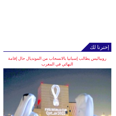
إخترنا لك
روبياليس يطالب إسبانيا بالانسحاب من المونديال حال إقامة
النهائي في المغرب