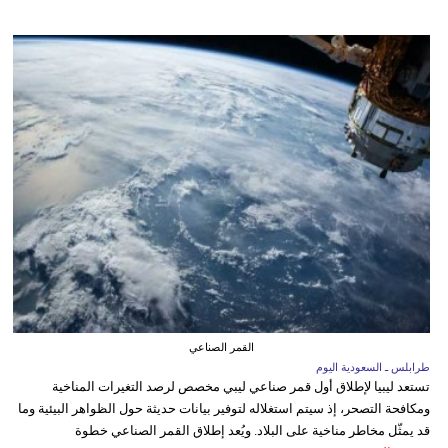
القمر الصناعي
طرابلس ـ السعودية اليوم
تستعد ليبيا لإطلاق أول قمر صناعي ليبي مخصص لرصد التغيرات المناخية
ومكافحة التصحر، إذ سيتم استغلاله لتوفير بيانات حديثة حول الظواهر البيئية وما
قد يمثّل مخاطر مناخية على البلاد. ويُعد إطلاق القمر الصناعي خطوة