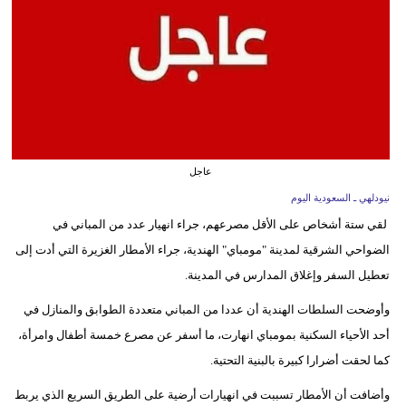
وسفر
ديكور
أخبار
إعلام
تعليم
عاجل
نيودلهي ـ السعودية اليوم
مرأة
لقي ‌ستة أشخاص على الأقل ‌مصرعهم، جراء انهيار عدد من المباني في
علوم
الضواحي الشرقية ‌لمدينة "مومباي" الهندية، جراء الأمطار الغزيرة التي أدت إلى
وتكنولوجيا
تعطيل السفر وإغلاق المدارس في المدينة.
وأوضحت السلطات الهندية أن عددا من المباني متعددة الطوابق ⁠والمنازل في
بيئة
⁠أحد ‌الأحياء السكنية بمومباي انهارت، ما أسفر عن مصرع خمسة أطفال وامرأة،
مدوَّنات
كما لحقت أضرارا كبيرة بالبنية التحتية.
أبراج
وأضافت أن الأمطار تسببت في انهيارات أرضية على الطريق السريع الذي يربط