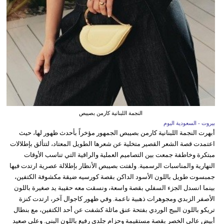
النجمة اللبنانية كارمن بصيبص
بيروت - السعودية اليوم
أبهرت النجمة اللبنانية كارمن بصيبص الجمهور مؤخراً بأحدث ظهور لها، حيث
اعتمدت قصة الشعر القصير متخلية عن شعرها الطويل المعتاد، لتتألق بإطلالات
مبتكرة وخاطفة جمعت بين التصاميم العملية والراقية التي تناسب الأوقات
النهارية والمناسبات الرسمية. ولفتت بصيبص الأنظار بإطلالة عصرية ارتدت فيها
جمبسوت طويل باللون الأسود الداكن بقصة كورسيه ضيقة مكشوفة الكتفين،
بينما انسدل الجزء السفلي بقصة واسعة، ونسقت معه حقيبة يد صغيرة باللون
الأصفر الزبدي ومجوهرات ذهبية ناعمة. وفي ظهور كاجوال آخر، ارتدت كنزة
تريكو باللون البيج الوردي بفتحة عنق مائلة كشفت عن أحد الكتفين، مع بنطال
أبيض عالي الخصر بقصة مستقيمة وحزام جلدي رفيع باللون البني. وعلى صعيد