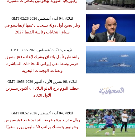
زابوريجيا النووية بهجومين بطائرات مسيّرة
GMT 02:26 2026 الثلاثاء ,04 آب / أغسطس
ويلز تصبح أول دولة تسحب دعمها لإنفانتينو في
سباق انتخابات رئاسة الفيفا 2027
GMT 02:55 2026 الأربعاء ,05 آب / أغسطس
واشنطن تأمل باتفاق وشيك لإعادة فتح مضيق
هرمز وسط نفي إيراني للمحادثات المباشرة
وتصاعد الهجمات البحرية
GMT 10:58 2020 الثلاثاء ,06 تشرين الأول / أكتوبر
حظك اليوم برج الدلو الثلاثاء 6 أكتوبر/تشرين
الأول 2020
GMT 08:52 2026 الثلاثاء ,04 آب / أغسطس
ريال مدريد يرفع عرضه لتجديد عقد فينيسيوس
وجونيور يتمسك براتب 30 مليون يورو سنويًا