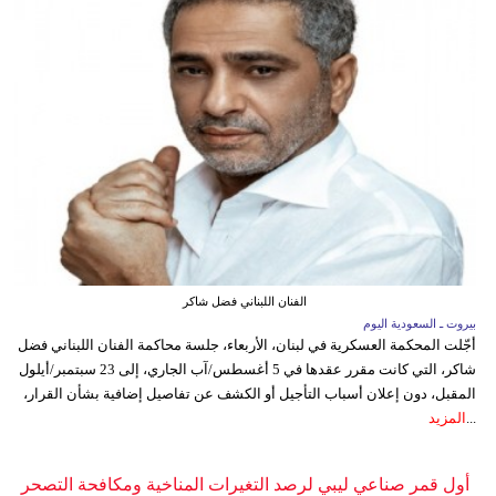
الفنان اللبناني فضل شاكر
بيروت ـ السعودية اليوم
أجّلت المحكمة العسكرية في لبنان، الأربعاء، جلسة محاكمة الفنان اللبناني فضل
شاكر، التي كانت مقرر عقدها في 5 أغسطس/آب الجاري، إلى 23 سبتمبر/أيلول
المقبل، دون إعلان أسباب التأجيل أو الكشف عن تفاصيل إضافية بشأن القرار،
...
المزيد
أول قمر صناعي ليبي لرصد التغيرات المناخية ومكافحة التصحر