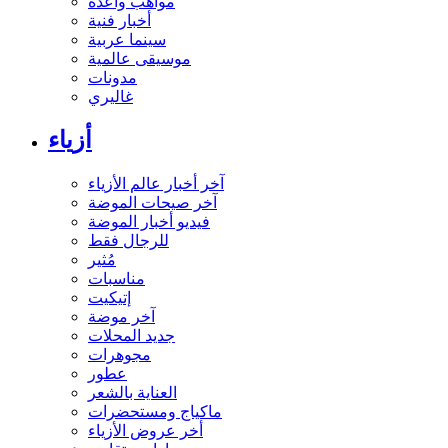
مواهب واعدة
أخبار فنية
سينما عربية
موسيقى عالمية
مدونات
غاليري
أزياء
آخر أخبار عالم الأزياء
آخر صيحات الموضة
فيديو أخبار الموضة
للرجال فقط
مُثير
مناسبات
إتيكيت
آخر موضة
جديد المحلات
مجوهرات
عطور
العناية بالشعر
ماكياج ومستحضرات
أخر عروض الأزياء