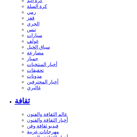
كرة اليد
كرة السلة
رمي
قفز
الجري
تنس
سيارات
غولف
سباق الخيل
مصارعة
جمباز
أخبار المنتخبات
تحقيقات
مدونات
أخبار المحترفين
غاليري
ثقافة
عالم الثقافة والفنون
أخبار الثقافة والفنون
فيديو ثقافة وفن
مهرجانات عربية