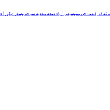
ة
ثقافة
إقتصاد
فن وموسيقى
أزياء
صحة وتغذية
سياحة وسفر
ديكور
أخب