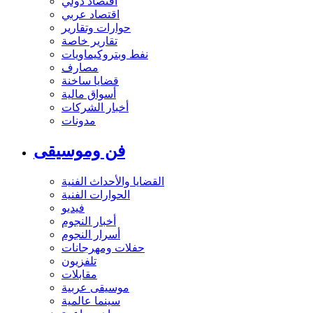
اقتصاد دولي
اقتصاد عربي
حوارات وتقارير
تقارير خاصة
نفط وبتروكيماويات
مصارف
قضايا ساخنة
أسواق مالية
أخبار الشركات
مدونات
فن وموسيقى
القضايا والأحداث الفنية
الحوارات الفنية
فيديو
أخبار النجوم
أسرار النجوم
حفلات ومهرجانات
تلفزيون
مقابلات
موسيقى عربية
سينما عالمية