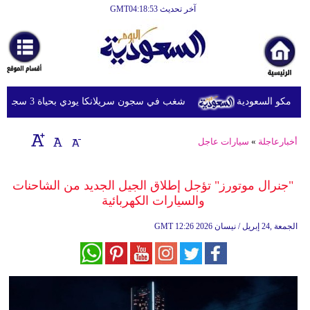
آخر تحديث GMT04:18:53
الرئيسية
أخبارعاجلة
رياضة
امكو السعودية
شغب في سجون سريلانكا يودي بحياة 3 سجناء ويصيب 23 آخرين
ثقافة
إقتصاد
أخبارعاجلة
»
سيارات عاجل
فن
"جنرال موتورز" تؤجل إطلاق الجيل الجديد من الشاحنات
وموسيقى
والسيارات الكهربائية
أزياء
12:26 2026 الجمعة ,24 إبريل / نيسان
GMT
صحة
وتغذية
سياحة