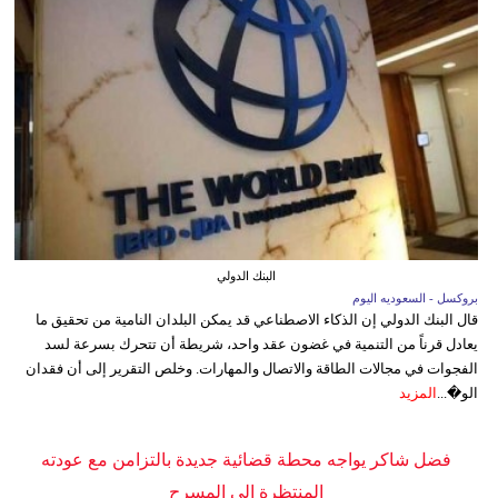
البنك الدولي
بروكسل - السعوديه اليوم
قال البنك الدولي إن الذكاء الاصطناعي قد يمكن البلدان النامية من تحقيق ما
يعادل قرناً من التنمية في غضون عقد واحد، شريطة أن تتحرك بسرعة لسد
الفجوات في مجالات الطاقة والاتصال والمهارات. وخلص التقرير إلى أن فقدان
الو�...
المزيد
فضل شاكر يواجه محطة قضائية جديدة بالتزامن مع عودته
المنتظرة إلى المسرح