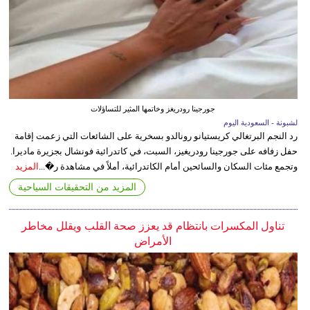
جورجينا رودريغز وخاتمها المثير للتساؤلات
لشبونة - السعودية اليوم
رد النجم البرتغالي كريستيانو رونالدو بسخرية على الشائعات التي زعمت إقامة
حفل زفافه على جورجينا رودريغيز، السبت، في كاتدرائية فونشال بجزيرة ماديرا.
وتجمع مئات السكان والسائحين أمام الكاتدرائية، أملاً في مشاهدة ر�...
المزيد
المزيد من التحقيقات السياحية
تناول المكسرات بانتظام قد يعزز صحة القلب ويقلل مخاطر
الأمراض