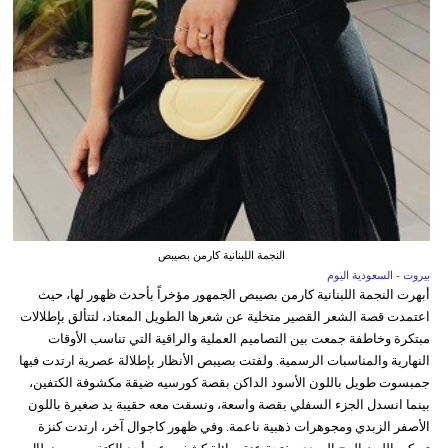
النجمة اللبنانية كارمن بصيبص
بيروت - السعودية اليوم
أبهرت النجمة اللبنانية كارمن بصيبص الجمهور مؤخراً بأحدث ظهور لها، حيث
اعتمدت قصة الشعر القصير متخلية عن شعرها الطويل المعتاد، لتتألق بإطلالات
مبتكرة وخاطفة جمعت بين التصاميم العملية والراقية التي تناسب الأوقات
النهارية والمناسبات الرسمية. ولفتت بصيبص الأنظار بإطلالة عصرية ارتدت فيها
جمبسوت طويل باللون الأسود الداكن بقصة كورسيه ضيقة مكشوفة الكتفين،
بينما انسدل الجزء السفلي بقصة واسعة، ونسقت معه حقيبة يد صغيرة باللون
الأصفر الزبدي ومجوهرات ذهبية ناعمة. وفي ظهور كاجوال آخر، ارتدت كنزة