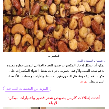
المكسرات
واشنطن ـ السعودية اليوم
يمكن أن يشكل إدخال المكسرات ضمن النظام الغذائي اليومي خطوة مفيدة
لدعم صحة القلب والأوعية الدموية. يأتي ذلك بفضل احتواء المكسرات على
مكونات غذائية مهمة مثل الدهون غير المشبعة، والألياف، ومضادات الأكسدة،
التي ترتبط...
المزيد
المزيد من التحقيقات السياحية
أحدث إطلالات كارمن بصيبص شعر قصير واختيارات مبتكرة
للأزياء