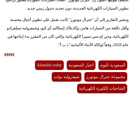
فيديو
تطوير السيارات الكهربائية الجديدة، دون تحديد جدول زمني جديد.
وتشير التقارير إلى أن "جنرال موتورز" كانت تعمل على تطوير أجيال محسنة
سيارات
وأقل تكلفة من السيارات هامر، وكاديلاك إسكاليد آي كيو، وشيفروليه سيلفرادو
الكهربائية، وجي إم سي سييرا الكهربائية، والتي كان من المقرر بدء إنتاجها في
عام 2028، وفقاً لوكالة الأنباء الألمانية "د ب أ".
السعودية اليوم
اخبار السعودية
Alsaudia today
مجموعة جنرال موتورز
شيفروليه بولت
الشاحنات الكبيرة الكهربائية