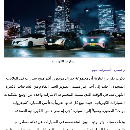
وسفر
ديكور
أخبار
إعلام
تعليم
السيارات الكهربائية
مرأة
واشنطن - السعودية اليوم
ذكرت تقارير إخبارية أن مجموعة جنرال موتورز، أكبر منتج سيارات في الولايات
علوم
المتحدة ، أجلت إلى أجل غير مسمى تطوير الجيل القادم من الشاحنات الكبيرة
وتكنولوجيا
الكهربائية، في الوقت الذي تمتلك المجموعة الأميركية واحدة من أوسع تشكيلات
بيئة
السيارات الكهربائية، حيث تبيع كل فئاتها تقريباً بدءاً من السيارة "شيفروليه
بولت" الصغيرة وصولاً إلى السيارة "جي إم سي هامر" الكهربائية العملاقة.
مدوَّنات
ونقلت مجلة أوتوموتيف نيوز المتخصصة في السيارات عن ثلاثة مصادر لم
أبراج
تكشف هويتها القول إن "جنرال موتورز" أبلغت الشركات الموردة بتعليق برنامج