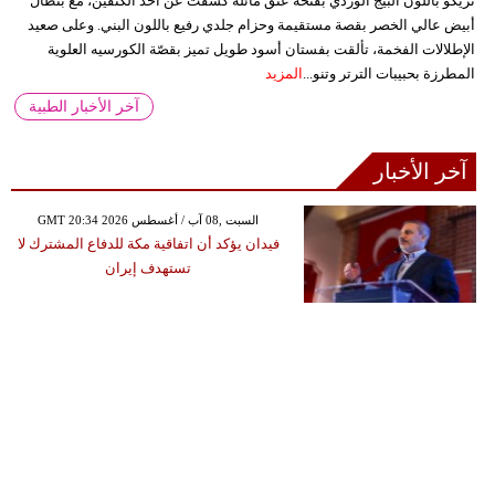
تريكو باللون البيج الوردي بفتحة عنق مائلة كشفت عن أحد الكتفين، مع بنطال
أبيض عالي الخصر بقصة مستقيمة وحزام جلدي رفيع باللون البني. وعلى صعيد
الإطلالات الفخمة، تألقت بفستان أسود طويل تميز بقصّة الكورسيه العلوية
المطرزة بحبيبات الترتر وتنو...
المزيد
آخر الأخبار الطبية
آخر الأخبار
GMT 20:34 2026 السبت ,08 آب / أغسطس
فيدان يؤكد أن اتفاقية مكة للدفاع المشترك لا
تستهدف إيران