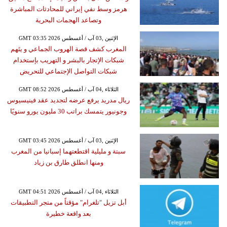
هرمز وسط نفي إيراني للمحادثات المباشرة
وتصاعد الهجمات البحرية
GMT 03:35 2026 الإثنين ,03 آب / أغسطس
المغرب كشف قصة الهروب الجماعي و يتَهم
شبكات الإتجار بالبشر و التهريب بإستخدام
شبكات التواصل الإجتماعي للتحريض
GMT 08:52 2026 الثلاثاء ,04 آب / أغسطس
ريال مدريد يرفع عرضه لتجديد عقد فينيسيوس
وجونيور يتمسك براتب 30 مليون يورو سنويًا
GMT 03:45 2026 الإثنين ,03 آب / أغسطس
سبتة و مليلية اقتطعتهما إسبانيا من المغرب
ومنها انطلق طارق بن زياد
GMT 04:51 2026 الثلاثاء ,04 آب / أغسطس
أبل تزيل "تلغرام" مؤقتاً من متجر التطبيقات
بعد واقعة خطيرة