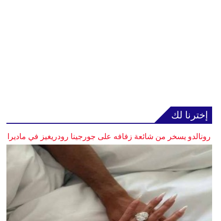
إخترنا لك
رونالدو يسخر من شائعة زفافه على جورجينا رودريغيز في ماديرا