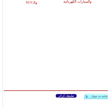
والسيارات الكهربائية
والـSUV
تعليقك كزائر