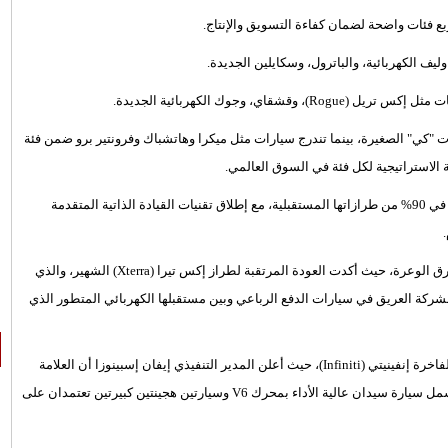
بع فئات واضحة لضمان كفاءة التسويق والإنتاج.
إلجراند" وسيارات "كي" الصغيرة، بينما تندرج سيارات مثل ميكرا وهاتشباك وفرونتير برو ضمن فئة
تتضمن خطة نيسان لعام 2026 وما بعدها دمج تقنيات الذكاء الاصطناعي في 90% من طرازاتها المستقبلية، مع إطلاق تقنيات القيادة الذاتية المتقدمة
وبالتزامن مع هذا التحول التكنولوجي، لم تنسَ نيسان إرضاء عشاق الطرق الوعرة، حيث أكدت العودة المرتقبة لطراز إكس تيرا (Xterra) الشهير، والذي
بط بين تاريخ الشركة العريق في سيارات الدفع الرباعي وبين مستقبلها الكهربائي المتطور الذي
لم تقتصر الهيكلة على علامة نيسان فحسب، بل امتدت لتشمل الذراع الفاخرة إنفينيتي (Infiniti)، حيث أعلن المدير التنفيذي إيفان إسبينوزا أن العلامة
تظل أصلاً استراتيجيًا سيتم تطويره عبر إطلاق أربعة طرازات جديدة، تشمل سيارة سيدان عالية الأداء بمحرك V6 وسيارتين هجينتين كبيرتين تعتمدان على