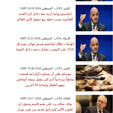
GMT 10:19 2026 الإثنين ,03 آب / أغسطس
إنفانتينو يواجه أزمة ثقة داخل كرة القدم
العالمية بسبب خطة بيع حقوق كأس العالم
GMT 22:15 2026 الأربعاء ,05 آب / أغسطس
اتهامات تطال إنفانتينو بعرض نهائي مونديال
2030 على المغرب مقابل دعمه داخل الفيفا
GMT 23:46 2026 الإثنين ,03 آب / أغسطس
موسكو تعلن أن مسيّرة أوكرانية قصفت
شاطئاً مزدحماً أدى إلى مقتل سبعة أشخاص
بينهم أطفال وإصابة 40 آخرين
GMT 14:17 2026 الثلاثاء ,04 آب / أغسطس
نواف سلام يرد على نعيم قاسم ويقول إن
العون الأكبر لإسرائيل قدمه من تفرد بقرار