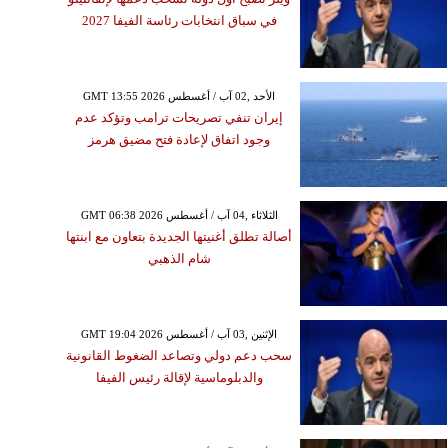
في سباق انتخابات رئاسة الفيفا 2027
GMT 13:55 2026 الأحد ,02 آب / أغسطس
إيران تنفي تصريحات ترامب وتؤكد عدم
وجود اتفاق لإعادة فتح مضيق هرمز
GMT 06:38 2026 الثلاثاء ,04 آب / أغسطس
أصالة تطلق أغنيتها الجديدة بتعاون مع ابنتها
شام الذهبي
GMT 19:04 2026 الإثنين ,03 آب / أغسطس
سحب دعم دولي وتصاعد الضغوط القانونية
والدبلوماسية لإقالة رئيس الفيفا