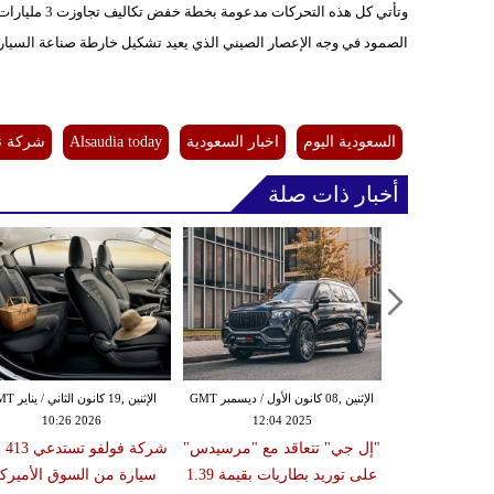
الصمود في وجه الإعصار الصيني الذي يعيد تشكيل خارطة صناعة السيارا
السعودية اليوم
اخبار السعودية
Alsaudia today
شركة نيس
أخبار ذات صلة
السبت ,29 تشرين الثاني / نوفمبر GMT
الإثنين ,08 كانون الأول / ديسمبر GMT
الإثنين ,19 كانون ا
10:26 2026
12:04 2025
16:53
 دي الصينية
"إل جي" تتعاقد مع "مرسيدس"
شركة 
ي 89 ألف سيارة هجينة
على توريد بطاريات بقيمة 1.39
سيارة من السوق الأميرك