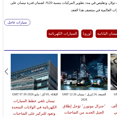
وتأتي كل هذه التحركات مدعومة بخطة خفض تكاليف تجاوزت 3 مليارات دولار، وتقليص في مدد تطوير المركبات بنسبة 20%، لضمان قدرة نيسان على
ت العالمية في منتصف هذا العقد.
سيارات عاجل
ان اليابانية
أوروبا
السيارات الكهربائية
لثاني / يناير GMT
الجمعة ,24 إبريل / نيسان GMT 12:26
الثلاثاء ,05 أيار / مايو GMT 07:39 2026
2026
نيسان تلغي خطط السيارات
فولفو تستدعي 413 ألف
"جنرال موتورز" تؤجل إطلاق
الكهربائية في الولايات المتحدة
ي
الجيل الجديد من الشاحنات
وتعود للتركيز على الشاحنات