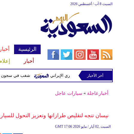
السبت 8 آب / أغسطس 2026
الرئيسية
أخبار
أخبار
إعلام
أخر الأخبار
ت مشفرة لدعمها الحرس الثوري الإيراني
شغب في سجون سريلانكا يودي بحياة 3 سج
أخبارعاجلة
»
سيارات عاجل
نيسان تتجه لتقليص طرازاتها وتعزيز التحول للسيارا
17:06 2026 السبت ,02 أيار / مايو
GMT