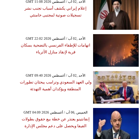
GMT 11:08 2026 الأحد ,02 آب / أغسطس
إعلام إيراني يكشف أسباب تجنب نشر
تسجيلات صوتية لمجتبى خامنئي
GMT 22:02 2026 الأحد ,02 آب / أغسطس
اتهامات للإطفاء الفرنسي بالتضحية بسكان
قرية لإنقاذ منازل الأثرياء
GMT 09:40 2026 الأحد ,02 آب / أغسطس
ولي العهد السعودي وترامب يبحثان تطورات
المنطقة ويؤكدان أهمية التهدئة
GMT 04:09 2026 الخميس ,06 آب / أغسطس
إنفانتينو يعتذر عن خطة بيع حقوق بطولات
الفيفا ويحصل على دعم مجلس الإدارة