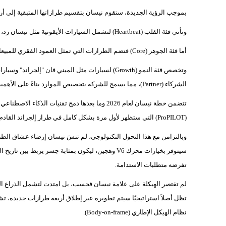
بموجب الرؤية الجديدة، ستقوم نيسان بتقسيم طرازاتها المتبقية إلى أر
وتأتي فئة القلب (Heartbeat) لتشمل السيارات الأيقونية مثل نيسان زد، وليف الكهربائية، والباترول، وسكايلين الجديدة.
أما فئة الجوهر (Core) فتضم الطرازات التي تمثل العمود الفقري للمبيعات مثل إكس تريل (Rogue)، وقشقاي، وجوك الكهربائية الجديدة.
وتخصص فئة النمو (Growth) لسيارات مثل الميني فان "
الشركاء (Partner)، مما يسمح للشركة بتخصيص الموارد بناءً على الأهمية الاستراتيجية لكل فئة في السوق العالمي.
(ProPILOT) التي ستظهر لأول مرة بشكل كامل في طراز إلجراند القادم.
سيتوفر بخيارات محرك V6 وهجين، ليكون بمثابة جسر ير
تفرضه متطلبات الاستدامة.
نظام الهيكل الإطاري (Body-on-frame).