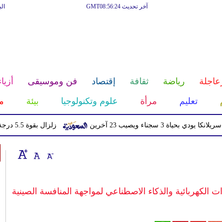
آخر تحديث GMT08:56:24
ال
عاجلة
رياضة
ثقافة
إقتصاد
فن وموسيقى
أزياء
تعليم
مرأة
علوم وتكنولوجيا
بيئة
م
ناء ويصيب 23 آخرين
زلزال بقوة 5.5 درجة يهز منطقة سكوينتنا في ألاسكا
ت الكهربائية والذكاء الاصطناعي لمواجهة المنافسة الصينية