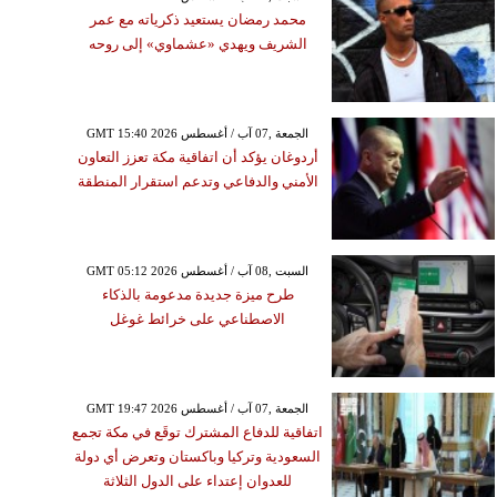
محمد رمضان يستعيد ذكرياته مع عمر
الشريف ويهدي «عشماوي» إلى روحه
GMT 15:40 2026 الجمعة ,07 آب / أغسطس
أردوغان يؤكد أن اتفاقية مكة تعزز التعاون
الأمني والدفاعي وتدعم استقرار المنطقة
GMT 05:12 2026 السبت ,08 آب / أغسطس
طرح ميزة جديدة مدعومة بالذكاء
الاصطناعي على خرائط غوغل
GMT 19:47 2026 الجمعة ,07 آب / أغسطس
اتفاقية للدفاع المشترك توقَع في مكة تجمع
السعودية وتركيا وباكستان وتعرض أي دولة
للعدوان إعتداء على الدول الثلاثة