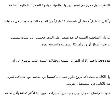
أعلنت شركة نيسان اليابانية خلال فعاليات حدث الرؤية (Vision) لعام 2026 عن تحول جذري في استراتيجيتها العالمية لمواجهة التحديات المالية الضخمة
وتهدف الخطة الجديدة إلى تقليص محفظة طرازات الشركة من 56 طرازاً إلى 45 طرازاً فقط، أي باستبعاد 11 طرازاً من القائمة العالمية، وذلك في محاولة
اصة وأن المنافسة الصينية لم تعد تقتصر على السعر فحسب، بل امتدت لتشمل
تغزو أسواق أوروبا وأمريكا الشمالية والجنوبية بقوة.
لم تصدر قائمة رسمية نهائية بكافة الأسماء الـ 11 المستبعدة دفعة واحدة، إلا أن التقارير المهنية وتحليلات السوق تشير بوضوح إلى أن
حول الكامل، حيث تأكد خروج طراز نيسان ماكسيما من الخدمة، مع احتمالات كبيرة
ائية بالكامل في المستقبل القريب.
ذلك لإفساح المجال لجيل جديد من السيارات الكهربائية الأكثر كفاءة وأقل تكلفة