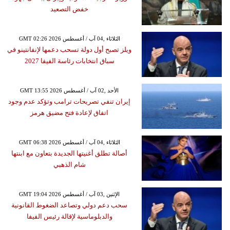
خفض التصعيد
GMT 02:26 2026 الثلاثاء ,04 آب / أغسطس
ويلز تصبح أول دولة تسحب دعمها لإنفانتينو في
سباق انتخابات رئاسة الفيفا 2027
GMT 13:55 2026 الأحد ,02 آب / أغسطس
إيران تنفي تصريحات ترامب وتؤكد عدم وجود
اتفاق لإعادة فتح مضيق هرمز
GMT 06:38 2026 الثلاثاء ,04 آب / أغسطس
أصالة تطلق أغنيتها الجديدة بتعاون مع ابنتها
شام الذهبي
GMT 19:04 2026 الإثنين ,03 آب / أغسطس
سحب دعم دولي وتصاعد الضغوط القانونية
والدبلوماسية لإقالة رئيس الفيفا