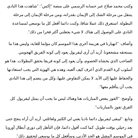
وكتب محمد صلاح عبر حسابه الرسمي على منصة "إكس": "شاهدت هذا النادي
فيديو
ينتقل من مرحلة الشك إلى الإيمان بقدراته، ومن مرحلة الإيمان إلى مرحلة
سيارات
البطولة. استغرق ذلك عملا شاقا، وكنت دائما أفعل كل ما بوسعي لمساعدة
النادي على الوصول إلى هناك. لا شيء يجعلني أكثر فخرا من ذلك".
وأضاف: "انهيارنا في هزيمة أخرى هذا الموسم كان مؤلما للغاية، وليس هذا ما
يستحقه مشجعونا. أريد أن أرى ليفربول يعود إلى كونه الفريق الهجومي
الصاخب الذي يخشاه الخصوم، وأن يعود إلى كونه فريقا يحقق البطولات. هذا هو
أسلوب كرة القدم الذي أعرف كيف ألعبه، وهذه هي الهوية التي يجب استعادتها
والحفاظ عليها إلى الأبد. لا يمكن التفاوض عليها، وكل من ينضم إلى هذا النادي
يجب أن يتأقلم معها".
وأوضح: "الفوز ببعض المباريات هنا وهناك ليس ما يجب أن يمثل ليفربول. كل
الفرق تفوز بالمباريات".
وتابع: "ليبقى ليفربول دائما ناديا يعني لي الكثير ولعائلتي. أريد أن أراه ينجح حتى
بعد رحيلي بوقت طويل. كما كنت أقول دائما، فإن التأهل إلى دوري أبطال أوروبا
في الموسم المقبل هو الحد الأدنى، وسأفعل كل ما بوسعي لتحقيق ذلك".