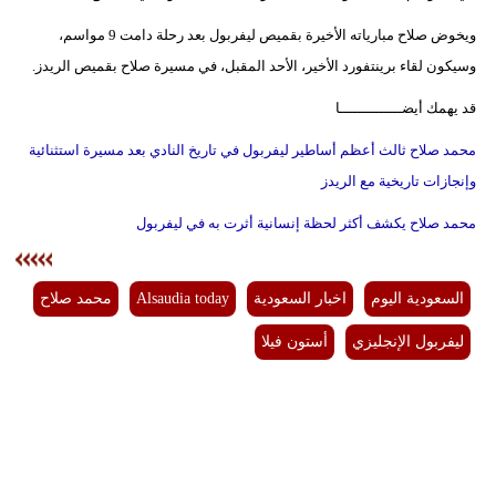
ويخوض صلاح مبارياته الأخيرة بقميص ليفربول بعد رحلة دامت 9 مواسم،
وسيكون لقاء برينتفورد الأخير، الأحد المقبل، في مسيرة صلاح بقميص الريدز.
قد يهمك أيضــــــــــــــا
محمد صلاح ثالث أعظم أساطير ليفربول في تاريخ النادي بعد مسيرة استثنائية
وإنجازات تاريخية مع الريدز
محمد صلاح يكشف أكثر لحظة إنسانية أثرت به في ليفربول
السعودية اليوم
اخبار السعودية
Alsaudia today
محمد صلاح
ليفربول الإنجليزي
أستون فيلا