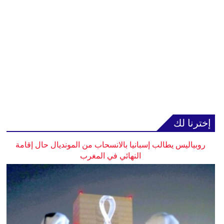
إخترنا لك
روبياليس يطالب إسبانيا بالانسحاب من المونديال حال إقامة
النهائي في المغرب