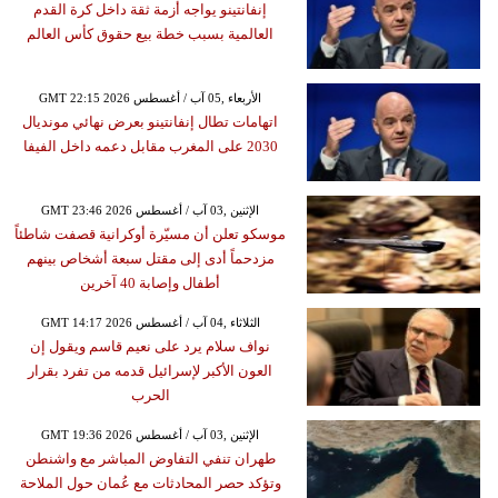
إنفانتينو يواجه أزمة ثقة داخل كرة القدم
العالمية بسبب خطة بيع حقوق كأس العالم
GMT 22:15 2026 الأربعاء ,05 آب / أغسطس
اتهامات تطال إنفانتينو بعرض نهائي مونديال
2030 على المغرب مقابل دعمه داخل الفيفا
GMT 23:46 2026 الإثنين ,03 آب / أغسطس
موسكو تعلن أن مسيّرة أوكرانية قصفت شاطئاً
مزدحماً أدى إلى مقتل سبعة أشخاص بينهم
أطفال وإصابة 40 آخرين
GMT 14:17 2026 الثلاثاء ,04 آب / أغسطس
نواف سلام يرد على نعيم قاسم ويقول إن
العون الأكبر لإسرائيل قدمه من تفرد بقرار
الحرب
GMT 19:36 2026 الإثنين ,03 آب / أغسطس
طهران تنفي التفاوض المباشر مع واشنطن
وتؤكد حصر المحادثات مع عُمان حول الملاحة