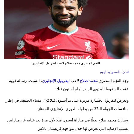
وسفر
ديكور
أخبار
إعلام
تعليم
النجم المصري محمد صلاح لاعب ليفربول الإنجليزي
مرأة
لندن - السعوديه اليوم
وجه النجم المصري
محمد صلاح
لاعب
ليفربول الإنجليزي
، السبت، رسالة قوية
علوم
عقب السقوط المدوي للريدز أمام أستون فيلا.
وتكنولوجيا
وتعرض ليفربول لخسارة مريرة على يد أستون فيلا 2-4، مساء الجمعة، في إطار
بيئة
منافسات الجولة الـ37 من بطولة الدوري الإنجليزي الممتاز.
مدوَّنات
وشارك محمد صلاح بديلًا في مباراة أستون فيلا لأول مرة بعد غيابه عن مباراتين
بسبب الإصابة التي تعرض لها خلال مواجهة كريستال بالاس.
أبراج