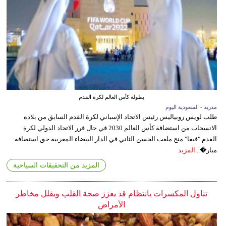
بطولة كأس العالم لكرة القدم
مدريد - السعودية اليوم
طلب لويس روبياليس رئيس الاتحاد الإسباني لكرة القدم السابق من بلاده
الانسحاب من استضافة كأس العالم 2030 في حال قرر الاتحاد الدولي لكرة
القدم "فيفا" منح ملعب الحسن الثاني في الدار البيضاء المغربية حق استضافة
مبار�...
المزيد
المزيد من التحقيقات السياحية
تناول المكسرات بانتظام قد يعزز صحة القلب ويقلل مخاطر
الأمراض