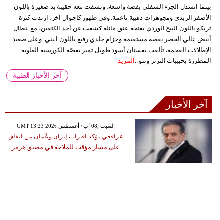
بينما انسدل الجزء السفلي بقصة واسعة، ونسقت معه حقيبة يد صغيرة باللون
الأصفر الزبدي ومجوهرات ذهبية ناعمة. وفي ظهور كاجوال آخر، ارتدت كنزة
تريكو باللون البيج الوردي بفتحة عنق مائلة كشفت عن أحد الكتفين، مع بنطال
أبيض عالي الخصر بقصة مستقيمة وحزام جلدي رفيع باللون البني. وعلى صعيد
الإطلالات الفخمة، تألقت بفستان أسود طويل تميز بقصّة الكورسيه العلوية
المطرزة بحبيبات الترتر وتنو...
المزيد
آخر الأخبار الطبية
آخر الأخبار
GMT 13:23 2026 السبت ,08 آب / أغسطس
عراقجي يؤكد اقتراب إيران وعُمان من اتفاق
على مسار مؤقت للملاحة في مضيق هرمز