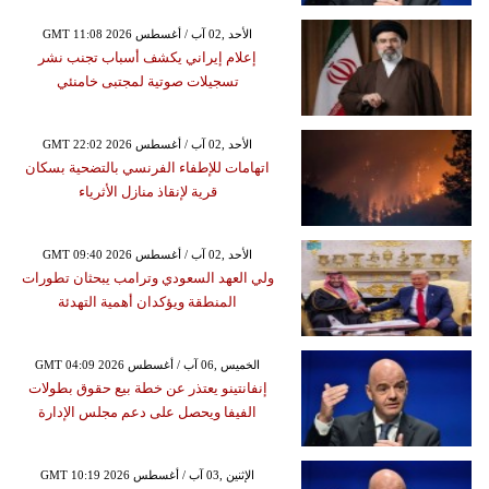
GMT 11:08 2026 الأحد ,02 آب / أغسطس
إعلام إيراني يكشف أسباب تجنب نشر
تسجيلات صوتية لمجتبى خامنئي
GMT 22:02 2026 الأحد ,02 آب / أغسطس
اتهامات للإطفاء الفرنسي بالتضحية بسكان
قرية لإنقاذ منازل الأثرياء
GMT 09:40 2026 الأحد ,02 آب / أغسطس
ولي العهد السعودي وترامب يبحثان تطورات
المنطقة ويؤكدان أهمية التهدئة
GMT 04:09 2026 الخميس ,06 آب / أغسطس
إنفانتينو يعتذر عن خطة بيع حقوق بطولات
الفيفا ويحصل على دعم مجلس الإدارة
GMT 10:19 2026 الإثنين ,03 آب / أغسطس