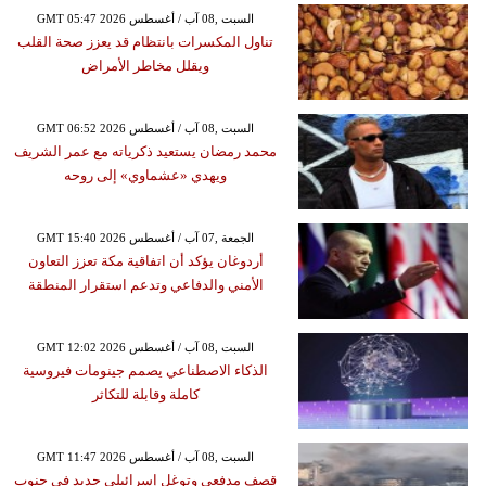
GMT 05:47 2026 السبت ,08 آب / أغسطس
تناول المكسرات بانتظام قد يعزز صحة القلب
ويقلل مخاطر الأمراض
GMT 06:52 2026 السبت ,08 آب / أغسطس
محمد رمضان يستعيد ذكرياته مع عمر الشريف
ويهدي «عشماوي» إلى روحه
GMT 15:40 2026 الجمعة ,07 آب / أغسطس
أردوغان يؤكد أن اتفاقية مكة تعزز التعاون
الأمني والدفاعي وتدعم استقرار المنطقة
GMT 12:02 2026 السبت ,08 آب / أغسطس
الذكاء الاصطناعي يصمم جينومات فيروسية
كاملة وقابلة للتكاثر
GMT 11:47 2026 السبت ,08 آب / أغسطس
قصف مدفعي وتوغل إسرائيلي جديد في جنوب