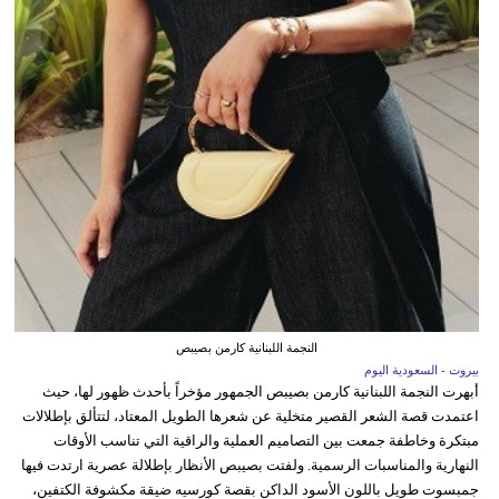
النجمة اللبنانية كارمن بصيبص
بيروت - السعودية اليوم
أبهرت النجمة اللبنانية كارمن بصيبص الجمهور مؤخراً بأحدث ظهور لها، حيث
اعتمدت قصة الشعر القصير متخلية عن شعرها الطويل المعتاد، لتتألق بإطلالات
مبتكرة وخاطفة جمعت بين التصاميم العملية والراقية التي تناسب الأوقات
النهارية والمناسبات الرسمية. ولفتت بصيبص الأنظار بإطلالة عصرية ارتدت فيها
جمبسوت طويل باللون الأسود الداكن بقصة كورسيه ضيقة مكشوفة الكتفين،