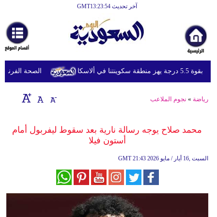
آخر تحديث GMT13:23:54
الرئيسية
أخبارعاجلة
رياضة
 منطقة سكوينتنا في ألاسكا
الصحة الفرنسية تعل
ثقافة
إقتصاد
رياضة
»
نجوم الملاعب
فن
محمد صلاح يوجه رسالة نارية بعد سقوط ليفربول أمام
وموسيقى
أستون فيلا
أزياء
21:43 2026 السبت ,16 أيار / مايو
GMT
صحة
وتغذية
سياحة