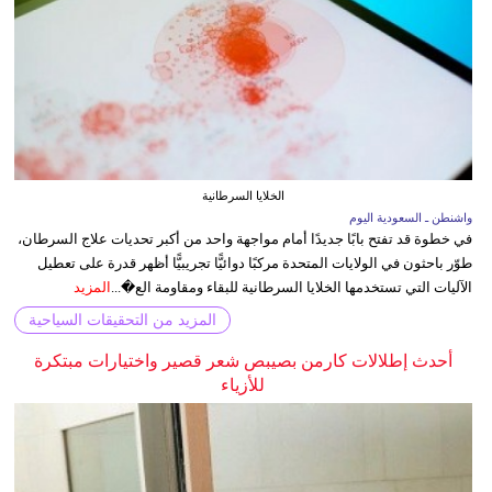
الخلايا السرطانية
واشنطن ـ السعودية اليوم
في خطوة قد تفتح بابًا جديدًا أمام مواجهة واحد من أكبر تحديات علاج السرطان،
طوّر باحثون في الولايات المتحدة مركبًا دوائيًّا تجريبيًّا أظهر قدرة على تعطيل
الآليات التي تستخدمها الخلايا السرطانية للبقاء ومقاومة الع�...
المزيد
المزيد من التحقيقات السياحية
أحدث إطلالات كارمن بصيبص شعر قصير واختيارات مبتكرة
للأزياء