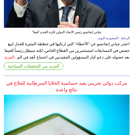
جياني إنفانتينو رئيس الاتحاد الدولي لكرة القدم "فيفا"
الرباط - السعودية اليوم
اعتذر جياني إنفانتينو عن "الأخطاء" التي ارتكبها في خططه المثيرة للجدل لبيع
حصص في المسابقات لمستثمرين من القطاع الخاص، لكنه سيظل رئيساً للفيفا
بعد حصوله على دعم كبار المسؤولين التنفيذيين في اجتماع عُقد في الم...
المزيد
المزيد من التحقيقات السياحية
مركب دوائي تجريبي يعيد حساسية الخلايا السرطانية للعلاج في
نتائج واعدة