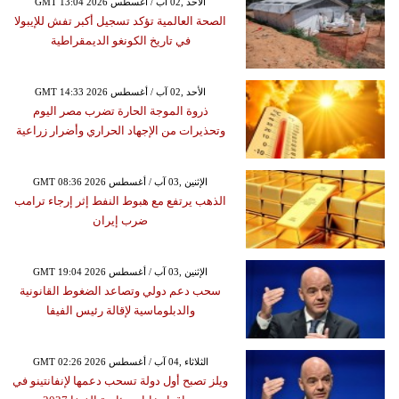
GMT 13:04 2026 الأحد ,02 آب / أغسطس
الصحة العالمية تؤكد تسجيل أكبر تفش للإيبولا
في تاريخ الكونغو الديمقراطية
GMT 14:33 2026 الأحد ,02 آب / أغسطس
ذروة الموجة الحارة تضرب مصر اليوم
وتحذيرات من الإجهاد الحراري وأضرار زراعية
GMT 08:36 2026 الإثنين ,03 آب / أغسطس
الذهب يرتفع مع هبوط النفط إثر إرجاء ترامب
ضرب إيران
GMT 19:04 2026 الإثنين ,03 آب / أغسطس
سحب دعم دولي وتصاعد الضغوط القانونية
والدبلوماسية لإقالة رئيس الفيفا
GMT 02:26 2026 الثلاثاء ,04 آب / أغسطس
ويلز تصبح أول دولة تسحب دعمها لإنفانتينو في