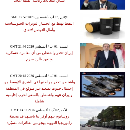
سباق انتخابات رئاسة الفيفا 2027
GMT 07:57 2026 الإثنين ,03 آب / أغسطس
النفط يهبط مع انحسار التوترات الجيوسياسية
وآمال التوصل لاتفاق
GMT 21:46 2026 السبت ,01 آب / أغسطس
إيران تحذر واشنطن من أي مغامرة عسكرية
وتتعهد بالرد بحزم
GMT 20:15 2026 السبت ,01 آب / أغسطس
واشنطن تحذَر مواطنيها في الشرق الأوسط من
إحتمال حدوث تصعيد غير متوقع في المنطقة
وإيران تتهم واشنطن بالسعي لحرب إقليمية
شاملة
GMT 13:37 2026 الأحد ,02 آب / أغسطس
روساتوم تتهم أوكرانيا باستهداف محطة
زابوريجيا النووية بهجومين بطائرات مسيّرة