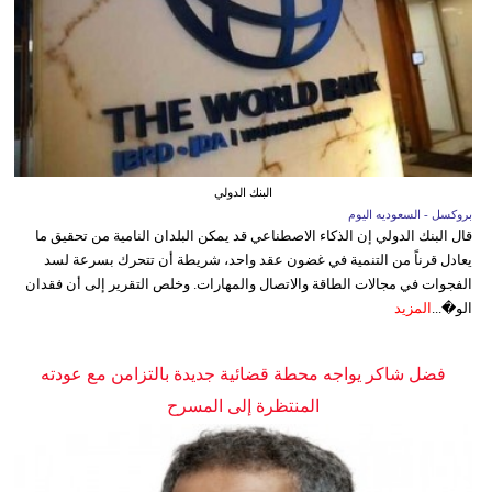
البنك الدولي
بروكسل - السعوديه اليوم
قال البنك الدولي إن الذكاء الاصطناعي قد يمكن البلدان النامية من تحقيق ما
يعادل قرناً من التنمية في غضون عقد واحد، شريطة أن تتحرك بسرعة لسد
الفجوات في مجالات الطاقة والاتصال والمهارات. وخلص التقرير إلى أن فقدان
الو�...
المزيد
فضل شاكر يواجه محطة قضائية جديدة بالتزامن مع عودته
المنتظرة إلى المسرح