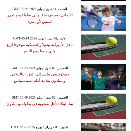
GMT 00:44 2026 السبت ,11 تموز / يوليو
الألماني زفيريف يبلغ نهائي بطولة ويمبلدون
للتنس لأول مرة
GMT 05:14 2026 الإثنين ,06 تموز / يوليو
تأهل الأميركية بيغولا والتشيكية موخوفا لربع
نهائي ويمبلدون للتنس
GMT 07:23 2026 الخميس ,02 تموز / يوليو
ديوكوفيتش يتأهل إلى الدور الثالث في
ويمبلدون بثلاثية أمام تسيتسيباس
GMT 05:46 2026 الخميس ,02 تموز / يوليو
سابالينكا تتأهل بصعوبة في بطولة ويمبلدون
GMT 22:25 2026 الإثنين ,01 حزيران / يونيو