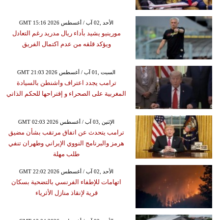
GMT 15:16 2026 الأحد ,02 آب / أغسطس
مورينيو يشيد بأداء ريال مدريد رغم التعادل
ويؤكد قلقه من عدم اكتمال الفريق
GMT 21:03 2026 السبت ,01 آب / أغسطس
ترامب يجدد اعتراف واشنطن بالسيادة
المغربية على الصحراء و إقتراحها للحكم الذاتي
GMT 02:03 2026 الإثنين ,03 آب / أغسطس
ترامب يتحدث عن اتفاق مرتقب بشأن مضيق
هرمز والبرنامج النووي الإيراني وطهران تنفي
طلب مهلة
GMT 22:02 2026 الأحد ,02 آب / أغسطس
اتهامات للإطفاء الفرنسي بالتضحية بسكان
قرية لإنقاذ منازل الأثرياء