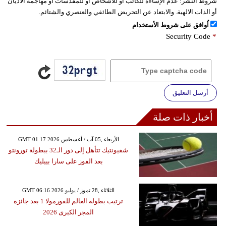
شروط النشر:
عدم الإساءة للكاتب أو للأشخاص أو للمقدسات أو مهاجمة الأديان
أو الذات الالهية. والابتعاد عن التحريض الطائفي والعنصري والشتائم.
اُوافق على شروط الأستخدام
Security Code
*
أرسل التعليق
أخبار ذات صلة
GMT 01:17 2026 الأربعاء ,05 آب / أغسطس
شفيونتيك تتأهل إلى دور الـ32 ببطولة تورونتو
بعد الفوز على سارا بييليك
GMT 06:16 2026 الثلاثاء ,28 تموز / يوليو
ترتيب بطولة العالم للفورمولا 1 بعد جائزة
المجر الكبرى 2026