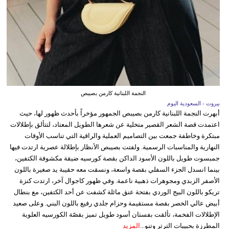
النجمة اللبنانية كارمن بصيبص
بيروت - السعودية اليوم
أبهرت النجمة اللبنانية كارمن بصيبص الجمهور مؤخراً بأحدث ظهور لها، حيث
اعتمدت قصة الشعر القصير متخلية عن شعرها الطويل المعتاد، لتتألق بإطلالات
مبتكرة وخاطفة جمعت بين التصاميم العملية والراقية التي تناسب الأوقات
النهارية والمناسبات الرسمية. ولفتت بصيبص الأنظار بإطلالة عصرية ارتدت فيها
جمبسوت طويل باللون الأسود الداكن بقصة كورسيه ضيقة مكشوفة الكتفين،
بينما انسدل الجزء السفلي بقصة واسعة، ونسقت معه حقيبة يد صغيرة باللون
الأصفر الزبدي ومجوهرات ذهبية ناعمة. وفي ظهور كاجوال آخر، ارتدت كنزة
تريكو باللون البيج الوردي بفتحة عنق مائلة كشفت عن أحد الكتفين، مع بنطال
أبيض عالي الخصر بقصة مستقيمة وحزام جلدي رفيع باللون البني. وعلى صعيد
الإطلالات الفخمة، تألقت بفستان أسود طويل تميز بقصّة الكورسيه العلوية
المطرزة بحبيبات الترتر وتنو...
المزيد