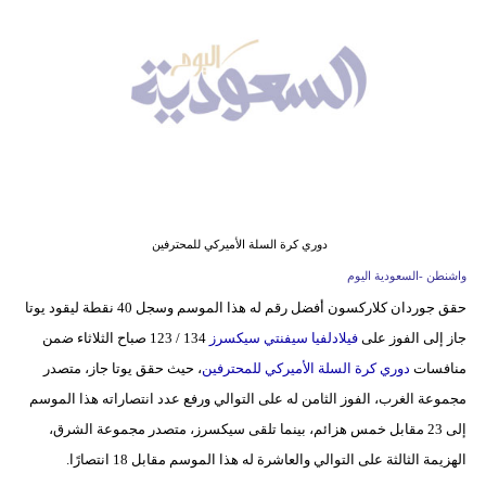
وسفر
ديكور
أخبار
إعلام
تعليم
دوري كرة السلة الأميركي للمحترفين
مرأة
واشنطن -السعودية اليوم
علوم
حقق جوردان كلاركسون أفضل رقم له هذا الموسم وسجل 40 نقطة ليقود يوتا
وتكنولوجيا
جاز إلى الفوز على
فيلادلفيا سيفنتي سيكسرز
134 / 123 صباح الثلاثاء ضمن
منافسات
دوري كرة السلة الأميركي للمحترفين
، حيث حقق يوتا جاز، متصدر
بيئة
مجموعة الغرب، الفوز الثامن له على التوالي ورفع عدد انتصاراته هذا الموسم
مدوَّنات
إلى 23 مقابل خمس هزائم، بينما تلقى سيكسرز، متصدر مجموعة الشرق،
الهزيمة الثالثة على التوالي والعاشرة له هذا الموسم مقابل 18 انتصارًا.
أبراج