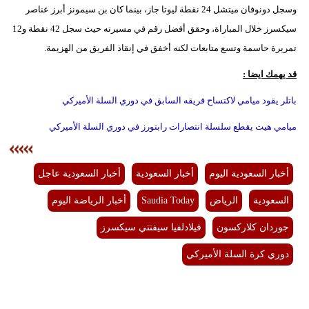
وسجل دونوفان ميتشل 24 نقطة ليوتا جاز، بينما كان بن سيمونز أبرز عناصر
فيديو
سيكسرز خلال المباراة، وحقق أفضل رقم في مسيرته حيث سجل 42 نقطة و12
تمريرة حاسمة وتسع متابعات لكنه أخفق في إنقاذ الفريق من الهزيمة.
سيارات
قد يهمك ايضا :
باتلر يقود ميامي لاكتساح فريقه السابق في دوري السلة الأميركي
ميامي هيت يقطع سلسلة انتصارات رابتورز في دوري السلة الأميركي
أخبار السعودية اليوم
أخبار السعودية
أخبار السعودية عاجل
السعودية
الرياض
Saudia Today
أخبار الرياضة اليوم
جوردان كلاركسون
فيلادلفيا سيفنتي سيكسرز
دوري كرة السلة الأميركي