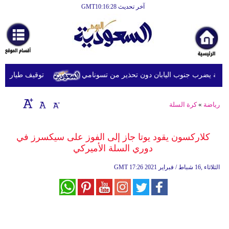
آخر تحديث GMT10:16:28
الرئيسية
أخبارعاجلة
رياضة
توقيف طيار ماليزي
ثقافة
إقتصاد
رياضة
»
كرة السلة
فن
كلاركسون يقود يوتا جاز إلى الفوز على سيكسرز في
وموسيقى
دوري السلة الأميركي
أزياء
17:26 2021 الثلاثاء ,16 شباط / فبراير
GMT
صحة
وتغذية
سياحة