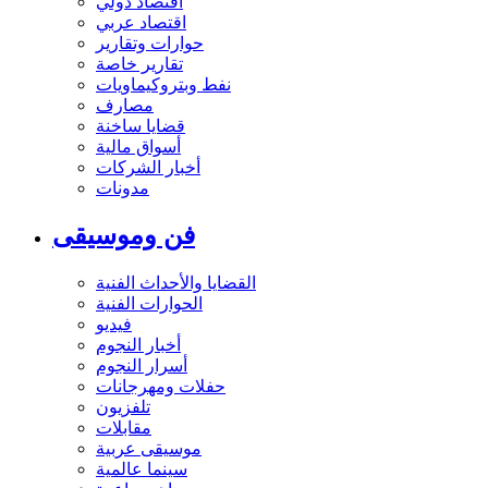
اقتصاد دولي
اقتصاد عربي
حوارات وتقارير
تقارير خاصة
نفط وبتروكيماويات
مصارف
قضايا ساخنة
أسواق مالية
أخبار الشركات
مدونات
فن وموسيقى
القضايا والأحداث الفنية
الحوارات الفنية
فيديو
أخبار النجوم
أسرار النجوم
حفلات ومهرجانات
تلفزيون
مقابلات
موسيقى عربية
سينما عالمية