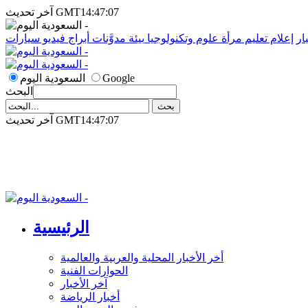
آخر تحديث GMT14:47:07
ار
إعلام
تعليم
مرأة
علوم وتكنولوجيا
بيئة
مدوَّنات
أبراج
فيديو
سيارات
Google
السعودية اليوم
البحث
آخر تحديث GMT14:47:07
الرئيسية
أخر الأخبار المحلية والعربية والعالمية
الحوارات الفنية
آخر الأخبار
أخبار الرياضة