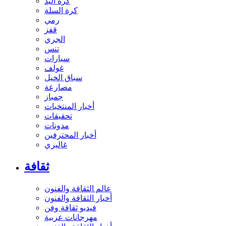
كرة اليد
كرة السلة
رمي
قفز
الجري
تنس
سيارات
غولف
سباق الخيل
مصارعة
جمباز
أخبار المنتخبات
تحقيقات
مدونات
أخبار المحترفين
غاليري
ثقافة
عالم الثقافة والفنون
أخبار الثقافة والفنون
فيديو ثقافة وفن
مهرجانات عربية