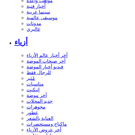
مواهب واعدة
أخبار فنية
سينما عربية
موسيقى عالمية
مدونات
غاليري
أزياء
آخر أخبار عالم الأزياء
آخر صيحات الموضة
فيديو أخبار الموضة
للرجال فقط
مُثير
مناسبات
إتيكيت
آخر موضة
جديد المحلات
مجوهرات
عطور
العناية بالشعر
ماكياج ومستحضرات
أخر عروض الأزياء