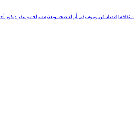
ة
ثقافة
إقتصاد
فن وموسيقى
أزياء
صحة وتغذية
سياحة وسفر
ديكور
أخب