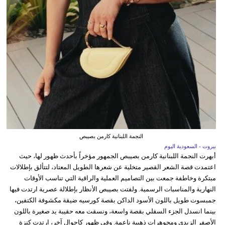
النجمة اللبنانية كارمن بصيبص
بيروت - السعودية اليوم
أبهرت النجمة اللبنانية كارمن بصيبص الجمهور مؤخراً بأحدث ظهور لها، حيث
اعتمدت قصة الشعر القصير متخلية عن شعرها الطويل المعتاد، لتتألق بإطلالات
مبتكرة وخاطفة جمعت بين التصاميم العملية والراقية التي تناسب الأوقات
النهارية والمناسبات الرسمية. ولفتت بصيبص الأنظار بإطلالة عصرية ارتدت فيها
جمبسوت طويل باللون الأسود الداكن بقصة كورسيه ضيقة مكشوفة الكتفين،
بينما انسدل الجزء السفلي بقصة واسعة، ونسقت معه حقيبة يد صغيرة باللون
الأصفر الزبدي ومجوهرات ذهبية ناعمة. وفي ظهور كاجوال آخر، ارتدت كنزة