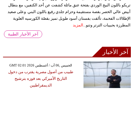
تريكو باللون البيج الوردي بفتحة عنق مائلة كشفت عن أحد الكتفين، مع بنطال
أبيض عالي الخصر بقصة مستقيمة وحزام جلدي رفيع باللون البني. وعلى صعيد
الإطلالات الفخمة، تألقت بفستان أسود طويل تميز بقصّة الكورسيه العلوية
المطرزة بحبيبات الترتر وتنو...
المزيد
آخر الأخبار الطبية
آخر الأخبار
GMT 02:01 2026 الخميس ,06 آب / أغسطس
طبيب من أصول مصرية يقترب من دخول
التاريخ الأميركي بعد فوزه بترشيح
الديمقراطيين