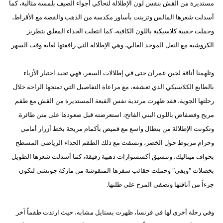
مستديرة من القش بنفس لون الإطلالة لتحاكي أجواء الصيف بلمسة مثالية، كما
أسدلت شعرها المالس وتزينت بأساور مكدسة من الذهب والفضة مع الأقراط،
وحملت حقيبة كلاسيكية باللون الكافيه، كما انتعلت الحذاء المغلق بتطريز
الكروشيه مع النعل الموحد العالي، وهي الإطلالة التي رافقتها لغاية وقت السهر.
وتلهمنا أناقة لجين عمران حتى في إطلالات السفر، فهي تجيد اختيار الأزياء
بالطابع الكلاسيكي الذي تعشقه، مع مراعاة التفاصيل التي تمنحها الراحة خلال
رحلتها الجوية، فقد ظهرت مرتدية نفس القبعة المستديرة من القش مع طقم
مريح وفضفاض باللون البني الفاتح، استعرضته قبل صعودها على متن طائرة.
وتكونت الإطلالة من بنطال واسع مع قميص بأكمام مريحة بخط أزرار أمامي
وحزام مربوط حول الخصر، ونسقت مع ذلك الطقم الحذاء الرياضي المسطح
بحواف ميتاليك، وتنسيق أكسسوارات ذهبية رقيقة، كما أسدلت شعرها الطويل
بخصلات "ويفي" وحملت حقائب سفرها المنقوشة من ماركة جوتشي لتكون
جزءاً من أناقتها وتضفي المرح على طلتها.
وفي رحلة أخرى لها في فرنسا، ظهرت بستايل مشابه، حيث ارتدت طقماً آخر