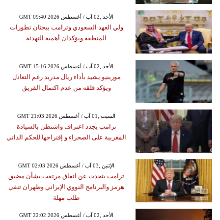
GMT 09:40 2026 الأحد ,02 آب / أغسطس
ولي العهد السعودي وترامب يبحثان تطورات
المنطقة ويؤكدان أهمية التهدئة
GMT 15:16 2026 الأحد ,02 آب / أغسطس
مورينيو يشيد بأداء ريال مدريد رغم التعادل
ويؤكد قلقه من عدم اكتمال الفريق
GMT 21:03 2026 السبت ,01 آب / أغسطس
ترامب يجدد اعتراف واشنطن بالسيادة
المغربية على الصحراء و إقتراحها للحكم الذاتي
GMT 02:03 2026 الإثنين ,03 آب / أغسطس
ترامب يتحدث عن اتفاق مرتقب بشأن مضيق
هرمز والبرنامج النووي الإيراني وطهران تنفي
طلب مهلة
GMT 22:02 2026 الأحد ,02 آب / أغسطس