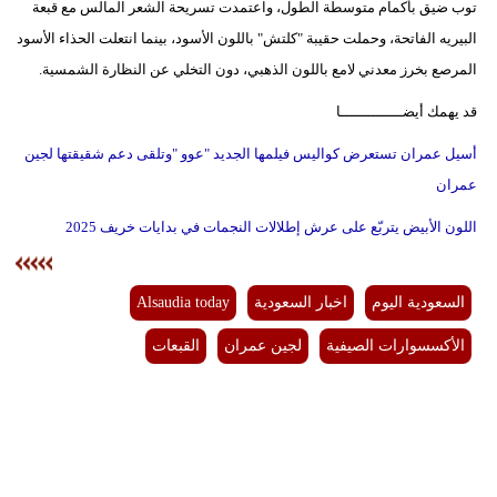
توب ضيق بأكمام متوسطة الطول، واعتمدت تسريحة الشعر المالس مع قبعة
البيريه الفاتحة، وحملت حقيبة "كلتش" باللون الأسود، بينما انتعلت الحذاء الأسود
المرصع بخرز معدني لامع باللون الذهبي، دون التخلي عن النظارة الشمسية.
قد يهمك أيضــــــــــــــا
أسيل عمران تستعرض كواليس فيلمها الجديد "عوو "وتلقى دعم شقيقتها لجين
عمران
اللون الأبيض يتربّع على عرش إطلالات النجمات في بدايات خريف 2025
السعودية اليوم
اخبار السعودية
Alsaudia today
الأكسسوارات الصيفية
لجين عمران
القبعات