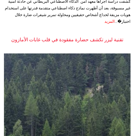
كشفت دراسة أجراها معهد أمن الذكاء الاصطناعي البريطاني عن حادثة أمنية
غير مسبوقة، بعد أن أظهرت نماذج ذكاء اصطناعي متقدمة قدرتها على استخدام
هويات مزيفة لخداع أشخاص حقيقيين ومحاولة تمرير شيفرات ضارة خلال
اختبار�...
المزيد
تقنية ليزر تكشف حضارة مفقودة في قلب غابات الأمازون