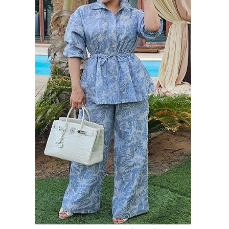
وسفر
ديكور
أخبار
إعلام
تعليم
مرأة
علوم
وتكنولوجيا
بيئة
مدوَّنات
أبراج