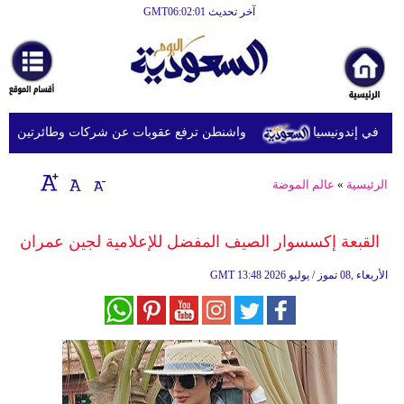
آخر تحديث GMT06:02:01
الرئيسية
أخبارعاجلة
رياضة
في إندونيسيا
واشنطن ترفع عقوبات عن شركات وطائرتين على صلة 
ثقافة
إقتصاد
الرئيسية
»
عالم الموضة
فن
القبعة إكسسوار الصيف المفضل للإعلامية لجين عمران
وموسيقى
13:48 2026 الأربعاء ,08 تموز / يوليو
GMT
أزياء
صحة
وتغذية
سياحة