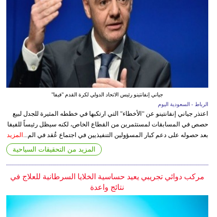
جياني إنفانتينو رئيس الاتحاد الدولي لكرة القدم "فيفا"
الرباط - السعودية اليوم
اعتذر جياني إنفانتينو عن "الأخطاء" التي ارتكبها في خططه المثيرة للجدل لبيع
حصص في المسابقات لمستثمرين من القطاع الخاص، لكنه سيظل رئيساً للفيفا
بعد حصوله على دعم كبار المسؤولين التنفيذيين في اجتماع عُقد في الم...
المزيد
المزيد من التحقيقات السياحية
مركب دوائي تجريبي يعيد حساسية الخلايا السرطانية للعلاج في
نتائج واعدة