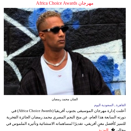
مهرجان Africa Choice Awards
الفنان محمد رمضان
القاهرة ـ السعودية اليوم
أعلنت إدارة مهرجان الموسيقى بجنوب أفريقيا (Africa Choice Awards) في
دورته السابعة هذا العام، عن منح النجم المصري محمد رمضان الجائزة الفخرية
للتميز كأفضل مغنٍ أفريقي، تقديرًا لمساهماته الاستثنائية وتأثيره الملموس في
مجالي �...
المزيد