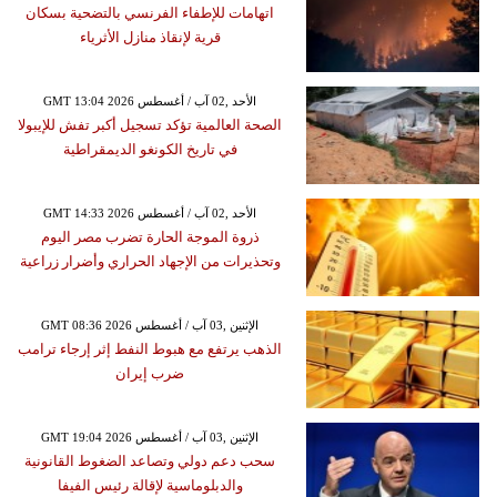
اتهامات للإطفاء الفرنسي بالتضحية بسكان
قرية لإنقاذ منازل الأثرياء
GMT 13:04 2026 الأحد ,02 آب / أغسطس
الصحة العالمية تؤكد تسجيل أكبر تفش للإيبولا
في تاريخ الكونغو الديمقراطية
GMT 14:33 2026 الأحد ,02 آب / أغسطس
ذروة الموجة الحارة تضرب مصر اليوم
وتحذيرات من الإجهاد الحراري وأضرار زراعية
GMT 08:36 2026 الإثنين ,03 آب / أغسطس
الذهب يرتفع مع هبوط النفط إثر إرجاء ترامب
ضرب إيران
GMT 19:04 2026 الإثنين ,03 آب / أغسطس
سحب دعم دولي وتصاعد الضغوط القانونية
والدبلوماسية لإقالة رئيس الفيفا