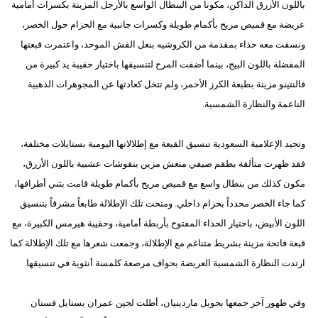
باللون الأزرق الداكن، مكوناً من البنطال الواسع بالأرجل المزينة بكسرات أمامية
عريضة مع قميص مريح بأكمام طويلة وكسرات جانبية مع الحزام حول الخصر،
ونسقت معه حذاء بمقدمة من الكروشيه بنعل القش الموحد، واعتمرت قبعتها
المفضلة باللون البيج، بينما أضفت المرح لتنسيقها باختيار حقيبة يد كبيرة من
فالنتينو مزينة بطبعة الكرز الأحمر، ولم تتخل كعادتها عن المجوهرات الذهبية
الناعمة والنظارة الشمسية.
وتجيد الإعلامية السعودية تنسيق القبعة مع إطلالاتها اليومية بستايلات مختلفة،
فقد ظهرت متألقة بطقم صيفي منعش مزين بنقوشات عشبية باللون الأزرق،
مكون كذلك من بنطال واسع مع قميص مريح بأكمام طويلة قامت بثني أطرافها،
كما جاء الخصر محدداً بحزام داخلي. ومنحت تلك الإطلالة طابعاً مشرقاً بتنسيق
اللون الأبيض، باختيار الحذاء المفتوح بأربطة أمامية، وحقيبة هيرمس الكبيرة، مع
قبعة فاتحة مزينة بشريط متناغم مع الإطلالة، وجمعت شعرها مع تلك الإطلالة كما
ارتدت النظارة الشمسية العريضة بحواف مرصعة كلمسة أنثوية في تنسيقها.
وفي ظهور آخر جمعها بجويل ماردينيان، أطلت لجين عمران بستايل فستان