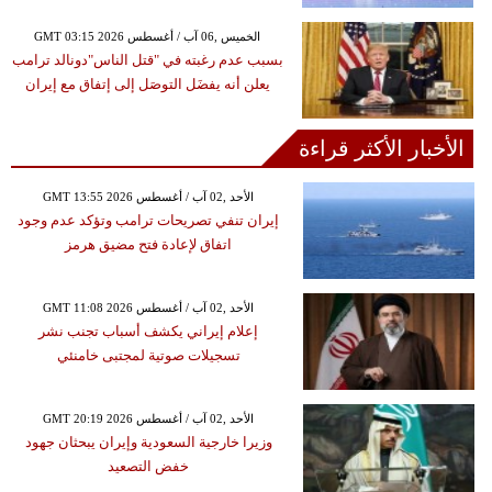
GMT 03:15 2026 الخميس ,06 آب / أغسطس
بسبب عدم رغبته في "قتل الناس"دونالد ترامب
يعلن أنه يفضَل التوصَل إلى إتفاق مع إيران
الأخبار الأكثر قراءة
GMT 13:55 2026 الأحد ,02 آب / أغسطس
إيران تنفي تصريحات ترامب وتؤكد عدم وجود
اتفاق لإعادة فتح مضيق هرمز
GMT 11:08 2026 الأحد ,02 آب / أغسطس
إعلام إيراني يكشف أسباب تجنب نشر
تسجيلات صوتية لمجتبى خامنئي
GMT 20:19 2026 الأحد ,02 آب / أغسطس
وزيرا خارجية السعودية وإيران يبحثان جهود
خفض التصعيد