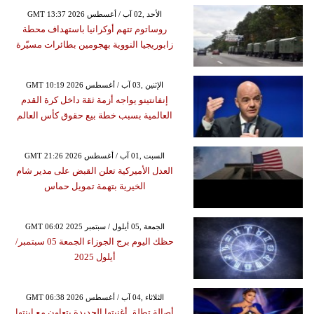
GMT 13:37 2026 الأحد ,02 آب / أغسطس
روساتوم تتهم أوكرانيا باستهداف محطة
زابوريجيا النووية بهجومين بطائرات مسيّرة
GMT 10:19 2026 الإثنين ,03 آب / أغسطس
إنفانتينو يواجه أزمة ثقة داخل كرة القدم
العالمية بسبب خطة بيع حقوق كأس العالم
GMT 21:26 2026 السبت ,01 آب / أغسطس
العدل الأميركية تعلن القبض على مدير شام
الخيرية بتهمة تمويل حماس
GMT 06:02 2025 الجمعة ,05 أيلول / سبتمبر
حظك اليوم برج الجوزاء الجمعة 05 سبتمبر/
أيلول 2025
GMT 06:38 2026 الثلاثاء ,04 آب / أغسطس
أصالة تطلق أغنيتها الجديدة بتعاون مع ابنتها