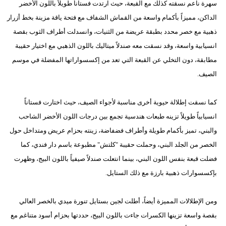
سهرة ناعم نسقته كذلك مع القبعة، حيث ارتدت فستاناً طويلاً باللون الأخضر
الداكن، مميزاً بأكمام واسعة من القماش الشفاف مع فتحة ياقة مزينة بخط أزرار
ذهبية مع خصر محدد بطبقة عريضة من الثنيات، وانسدلت أطراف الثوب بقصة
انسيابية واسعة، وقد نسقت معه صندلاً ميتاليك باللون الذهبي مع اختيار حقيبة
مطابقة، دون التخلي عن القبعة التي تعد من إكسسواراتها المفضلة في موسم
الصيف.
كما نسقت إطلالة حيوية أخرى مناسبة لأجواء الصيف، حيث اختارت فستاناً
انسيابياً طويلاً تزينه طبعات هندسية تجمع بين درجات اللون الأخضر الشاحب
والبني، تميز بأكمام طويلة وأطراف فضفاضة، زينته بحزام عريض ومتداخل حول
الخصر من الجلد البني، وحملت حقيبة "كلتش" مطبوعة باسم دار فندي، كما
فضلت قبعة بنفس اللون البني، بينما انتعلت صندلاً صيفياً باللون البيج، وظهرت
بإكسسوارات ذهبية بارزة مع ذلك الستايل.
ومن الإطلالات المميزة أيضاً، أطلت لجين بستايل تنورة ميدي بالخصر العالي
بقصة واسعة تزينها الكسرات جاءت باللون البيج، حددتها بحزام أسود متناغم مع