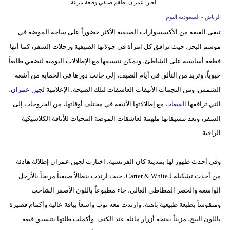
لجين عمران بطقم صيفي وقبعة مزينة
فيديو
الرياض - السعودية اليوم
تبقى القبعة من الأكسسوارات الصيفية الأكثر حضوراً على ساحة الموضة في
سيارات
موسم البحر، حيث ترافق كل امرأة في جولاتها الصيفية ورحلات السفر، كما أنها
قطعة أساسية على الشاطئ، ويمكن تنسيقها مع الإطلالات اليومية لتضفي طابعاً
حيوياً، وتزيد من التألق في أيام الصيف، إلى جانب دورها في الحماية من أشعة
الشمس. ومن النجمات الأنيقات العاشقات لتلك الصيحة، الإعلامية
لجين عمران
،
التي ترافقها
القبعات
مع إطلالاتها الأنيقة في مختلف أوقاتها، من الخروجات إلى
السفر، وتعد تنسيقاتها ملهمة لعاشقات الموضة المحبات للأناقة الكلاسيكية
الراقية.
وفي أحدث ظهور لها بمدينة كان الفرنسية، اختارت لجين عمران إطلالة هادئة
من أحدث تشكيلة لـCarter & White، حيث ارتدت بنطالاً صيفياً مريحاً بالأرجل
الواسعة والخصر المطاطي العالي، جاء مطبوعاً باللون الأصفر الشاحب
ومنقوشاً بطبعة طبيعية باهتة، وارتدت معه توب واسعاً بياقة عالية وأكمام قصيرة
باللون البيج، مزيناً بفتحة أزرار مائلة عند الكتف. وأكملت طلتها بتنسيق قبعة