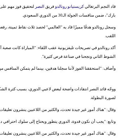
قاد النجم البرتغالي
كريستيانو رونالدو
فريق
النصر
بارك"، ضمن منافسات الجولة الـ30 من الدوري السعودي.
اللقب.
أكد رونالدو في تصريحات تليفزيونية عقب اللقاء: "المباراة كانت صعبة 
الشوط الثاني ونجحنا في صناعة فرص كثيرة".
وأضاف: "استحققنا الفوز لأننا سجلنا هدفين، بينما لم يتمكن المنافس م
ووجّه قائد النصر انتقادات واضحة لبعض لاعبي الدوري، بسبب كثرة الش
لصورة البطولة.
وقال: "هناك أمور غير جيدة تحدث، والكثير من اللاعبين ينشرون تعليقات ع
وتابع: "يجب أن نكون قدوة، الدوري يتطور ويحتاج إلى سلوك احترافي د
وقال: "هناك أمور غير جيدة تحدث، والكثير من اللاعبين ينشرون تعليقات ع