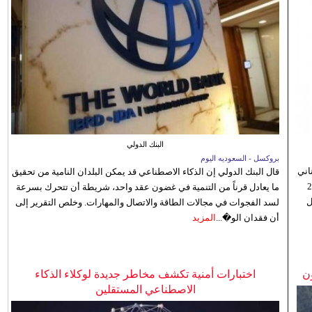
البنك الدولي
بروكسل - السعوديه اليوم
اني
قال البنك الدولي إن الذكاء الاصطناعي قد يمكن البلدان النامية من تحقيق
ي 5 أغسطس/آب الجاري، إلى 23
ما يعادل قرناً من التنمية في غضون عقد واحد، شريطة أن تتحرك بسرعة
ل
لسد الفجوات في مجالات الطاقة والاتصال والمهارات. وخلص التقرير إلى
أن فقدان الو�...
المزيد
ن
اختبارات أمنية تكشف مخاطر جديدة لوكلاء الذكاء
الاصطناعي المستقلين