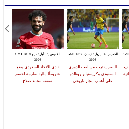
ن GMT 18:31
الخميس ,16 إبريل / نيسان GMT 15:39
الخميس ,07 أيار / مايو GMT 10:00
2026
2026
لف
النصر يقترب من لقب الدوري
نادي الاتحاد السعودي يضع
ئية
السعودي وكريستيانو رونالدو
شروطًا مالية صارمة لحسم
على أعتاب إنجاز تاريخي
صفقة محمد صلاح