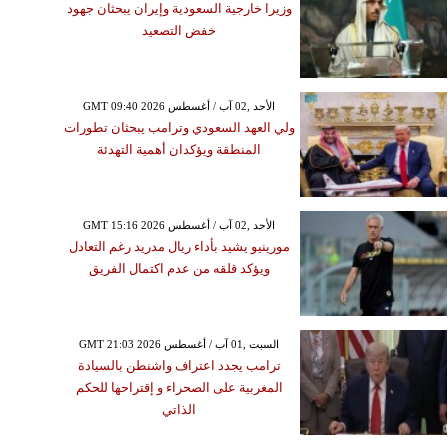
وزيرا خارجية السعودية وإيران يبحثان جهود
خفض التصعيد
GMT 09:40 2026 الأحد ,02 آب / أغسطس
ولي العهد السعودي وترامب يبحثان تطورات
المنطقة ويؤكدان أهمية التهدئة
GMT 15:16 2026 الأحد ,02 آب / أغسطس
مورينيو يشيد بأداء ريال مدريد رغم التعادل
ويؤكد قلقه من عدم اكتمال الفريق
GMT 21:03 2026 السبت ,01 آب / أغسطس
ترامب يجدد اعتراف واشنطن بالسيادة
المغربية على الصحراء و إقتراحها للحكم
الذاتي