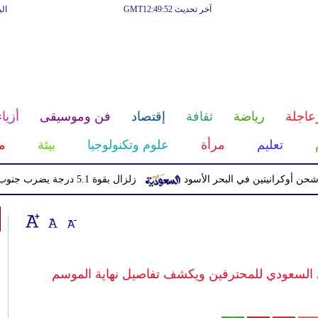
آخر تحديث GMT12:49:52
ال
عاجلة
رياضة
ثقافة
إقتصاد
فن وموسيقى
أزياء
تعليم
مرأة
علوم وتكنولوجيا
بيئة
م
انيتين في البحر الأسود
زلزال بقوة 5.1 درجة يضرب جنوب اليابان دون تحذير من تسونامي
ري السعودي للمحترفين ويكشف تفاصيل نهاية الموسم