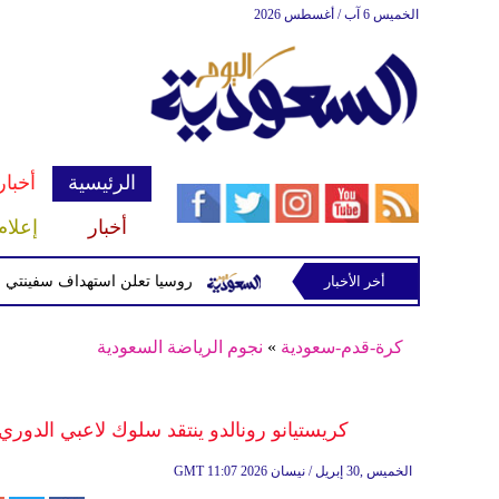
الخميس 6 آب / أغسطس 2026
الرئيسية
أخبار
أخبار
إعلام
أخر الأخبار
سلحة للحوثيين غربي صنعاء
روسيا تعلن استهداف سفينتي شحن أوكر
كرة-قدم-سعودية
»
نجوم الرياضة السعودية
كريستيانو رونالدو ينتقد سلوك لاعبي الدو
11:07 2026 الخميس ,30 إبريل / نيسان
GMT