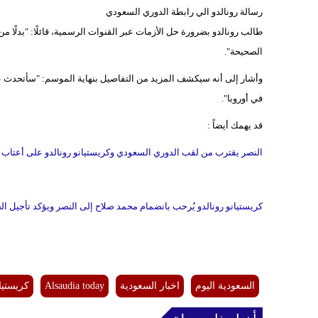
رسالة رونالدو الي رابطة الدوري السعودي
طالب رونالدو بضرورة حل الأزمات عبر القنوات الرسمية، قائلًا: "بدلً
الصحيحة".
وأشار إلى أنه سيكشف المزيد من التفاصيل بنهاية الموسم: "سأتحدث عن
في أوروبا".
قد يهمك أيضاً :
النصر يقترب من لقب الدوري السعودي وكريستيانو رونالدو على أعتاب إ
كريستيانو رونالدو يُرحب بانضمام محمد صلاح إلى النصر ويؤكد تأجيل ا
السعودية اليوم
اخبار السعودية
Alsaudia today
كريستيان