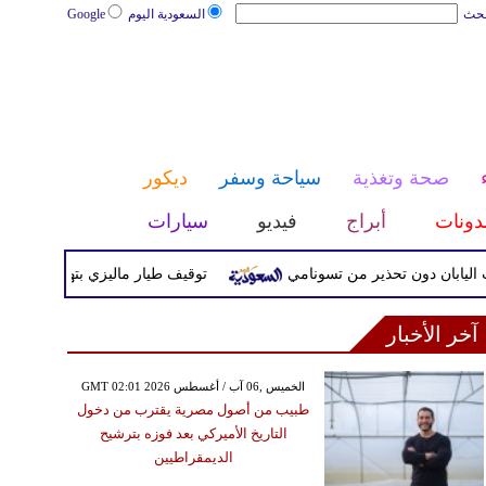
بحث
السعودية اليوم
Google
صحة وتغذية
سياحة وسفر
ديكور
دونات
أبراج
فيديو
سيارات
توقيف طيار ماليزي بتهمة تهريب المخدرات
آخر الأخبار
GMT 02:01 2026 الخميس ,06 آب / أغسطس
طبيب من أصول مصرية يقترب من دخول
التاريخ الأميركي بعد فوزه بترشيح
الديمقراطيين