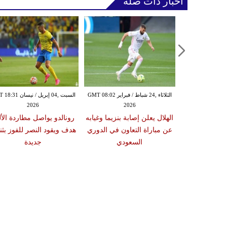
أخبار ذات صلة
الأربعاء ,10 كانون الأول / ديسمبر GMT
الثلاثاء ,24 شباط / فبراير GMT 08:02
السبت ,04 إبريل / نيسا
2026
2026
17:18
د أمام السعودية
الهلال يعلن إصابة بنزيما وغيابه
رونالدو يواصل مطاردة الأ
في كأس العرب
عن مباراة التعاون في الدوري
هدف ويقود النصر للفوز بثنا
السعودي
جديدة