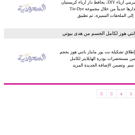
أصبحت ألوان Tie-Dye صيحة الصيف الأساسية، مع العديد من مخضرمي أزياء DIY، يحافظ دار أزياء كريستيان
ديور Christian Dior على زخمه مع تشكيلة خريف 2020 التي تم إصدارها حديثاً من خلال مجموعة Tie-Dye
ثوية إلى الملحقات المميزة، تم تطبيق
 بانتي هوز لكامل الجسم من هدى بيوتي
طلاق تشكيلة نت يور ماماز بانتي هوز بحجم
ن مستحضرات بودرة الهايلايتر لكامل
الجسم. وتأتي عبوة البودرة بتصميم أنيق على شكل وردة بعرض 10 سم. وتضمن الإضافة الجديدة المزيد
4
3