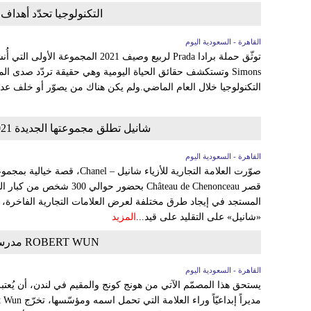
التكنولوجيا تحدّد أهداف 
القاهرة - السعودية اليوم
Simons وتستكشف حقائق الحياة اليومية وهي حقيقة تردّد صدى ا
التكنولوجيا خلال العام الماضي.ولم يكن هناك من يصوّر أو خلف عدسة
شانيل تطلق مجموعتها الجديدة 2021 Métiers d’Art من عصر النهضة الفرنسية
القاهرة - السعودية اليوم
قصر Château de Chenonceau ب
المستجد في إيجاد طرق مختلفة لعرض العلامات التجارية الفاخرة، 
«شانيل» على التقليد على قيد...
المزيد
ROBERT WUN مدرسة ابتكارات تتجاوز آفاق الموضة
القاهرة - السعودية اليوم
يستحق هذا المصمّم الآتي من هونج كونج والمقيم في لندن، أن يُعتبر 