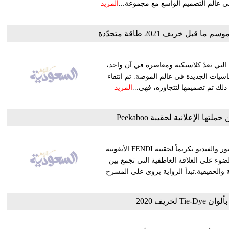
المزيد
تلهم مجموعة Salvatore Ferragamo لموسم ما قبل خريف 2021، التي تعدّ كلاسيكية ومعاصرة في آن واحد،
لتواكب الطلب على الأساسيات الجديدة في عالم الموضة. تم انتقاء
ذلك تم تصميمها لتتجاوزه، فهي...
المزيد
تكشف دار FENDI النقاب عن حملتها العالمية الأولى من نوعها بالصور والفيديو تكريماً لحقيبة FENDI الأيقونية
 الضوء على العلاقة العاطفية التي تجمع بين
لحميمة والحقيقية.تبدأ الرواية بزوي على المسرح