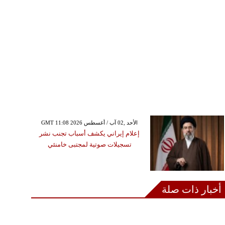
GMT 11:08 2026 الأحد ,02 آب / أغسطس
إعلام إيراني يكشف أسباب تجنب نشر
تسجيلات صوتية لمجتبى خامنئي
أخبار ذات صلة