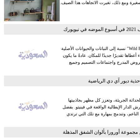
غيرة ومع ذلك، تغيرت الاتجاهات هذا الصيف.
أطلقت Nicky Zimmermann على مجموعتها الجديدة اسم "Wild Botanica" نسبة إلى النباتات والحيوانات الأصلية
عطاها تقديرًا جديدًا للمكان. عادةً ما يكون
ث وعروض المدرج واجتماعات التصميم وجميع
حذية ديور آي دي الرياضية
هام الكلاسيكي والحداثة الجريئة، وتعزز كل مظهر بجاذبيتها
ش الدار الإيطالية الواقعة في فينيتو. بفضل
الناعم، وتندمج بمهارة مع تلك التي ترتدي
لق مجموعة أورورا بألوان الشفق المذهلة