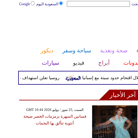
بحث
السعودية اليوم
Google
صحة وتغذية
سياحة وسفر
ديكور
دونات
أبراج
فيديو
سيارات
روسيا تعلن استهداف سفينتي شحن أوكر
آخر الأخبار
GMT 10:44 2026 السبت ,25 تموز / يوليو
فساتين السهرة بزمزمات الخصر صيحة
أنثوية تتألق بها النجمات