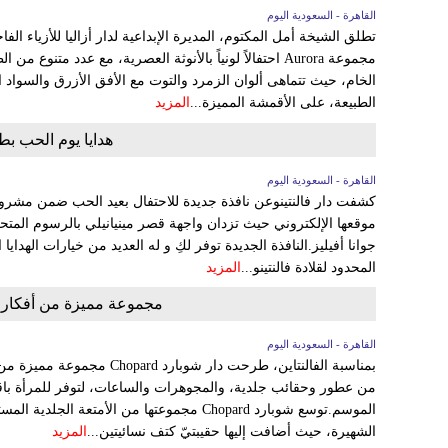
القاهرة - السعودية اليوم
مجموعة Aurora احتفالاً لونياً بالأنوثة العصرية، مع عدد متن
الخام، حيث تتماهى ألوان الزمرد والتوت مع الأفق الأزرق والسواد
الطبيعة، على الأقمشة المميزة...
المزيد
هدايا يوم الحب بط
القاهرة - السعودية اليوم
موقعها الإلكتروني حيث تزدان واجهة قصر مينيانيلي بالرسوم المتحرك
جوانا أفيليز.النافذة الجديدة توفر لكِ و له العديد من خيارات الهداي
المحدود لقلادة فالنتينو...
المزيد
مجموعة مميزة من أفكار هد
القاهرة - السعودية اليوم
بمناسبة الفالنتاين، طرحت دار شو
من عطور وحقائب جلدية، والمجوهرات والساعات، لتوفر للمرأة باقة 
الموسم.توسع شوبارد Chopard مجموعتها من الأمتعة
الشهيرة، حيث أضافت إليها حقيبتيّ كتف نسائيتين...
المزيد