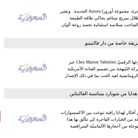
تطلق الشيخة أمل المكتوم، المديرة الإبداعية لدار أزاليا للأزياء الفاخرة، مجموعة أورورا Aurora الجديدة. وتعتبر
وع من الظلال بمزيج متناغم يحاكي طاقة الطبيعة
 الشاحب بسلاسة استثنائية تجسد روعة ألوان
ريقة خاصة من دار فالنتينو
كشفت دار فالنتينوعن نافذة جديدة للاحتفال بعيد الحب ضمن مشروعها الرقميّ Chez Maison Valentino عبر
ة المُبهجة من تصميم الفنانة الأمريكية
ا الرومانسية لعيد الحب بما في ذلك الإصدار
ايا من شوبارد بمناسبة الفالنتاين
بارد Chopard مجموعة مميزة من أفكار لهدايا راقية تنوعت بين الاكسسوارات
من الخيارات الفاخرة كي تتألق بها هذا
 الجلدية المستوحاة من أحجارها الألماسيّة المتراقصة