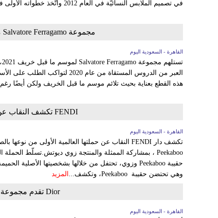
في تصميم الملابس النسائيّة في العام 2012 واتّخذ خطواته الأولى في عالم التصميم الواسع مع مجموعة...
مجموعة Salvatore Ferragamo موسم ما قبل خريف 2021 طاقة متجدّدة
القاهرة - السعودية اليوم
تس
العبر من الدروس المستقاة من عام 2020 
هذه القطع بعناية بحيث تلائم موسم ما قبل الخريف ولكن أيضًا رغم 
FENDI تكشف النقاب عن حملتها الإعلانية لحقيبة Peekaboo
القاهرة - السعودية اليوم
Peekaboo ، بمشاركة الممثلة والمنتجة زوي ديوتش.تسلّط الحملة
حقيبة Peekaboo وزوي، تحتفل من خلالها بشخصيتها الأصلية ا
وهي تحتضن حقيبة Peekaboo، وتكشف...
المزيد
Dior تقدم مجموعة بألوان Tie-Dye لخريف 2020
القاهرة - السعودية اليوم