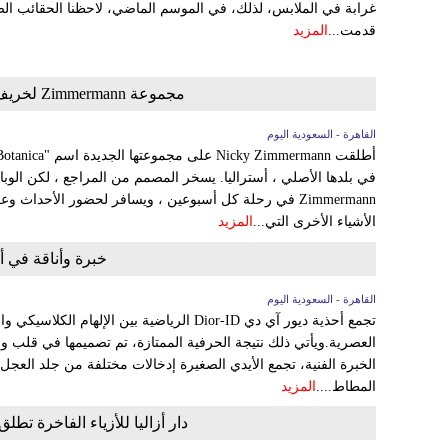
غرابة في الملابس، لذلك، في الموسم الماضي، لاحظنا الحقائب الص
قدمت...
المزيد
مجموعة Zimmermann لخريف 2021 في أسبوع الموضه في نيويورك
القاهرة - السعودية اليوم
في بلدها الأصلي ، أستراليا. يسخر المصمم من المراجع ، لكن الوباء أ
Zimmermann في رحلة كل أسبوعين ، ويسافر لحضور الأحدا
الأشياء الأخرى التي...
المزيد
خبرة وأناقة في أ
القاهرة - السعودية اليوم
تجمع أحذية ديور آي دي Dior-ID الرياضية بين الإل
العصرية.ويأتي ذلك نتيجة الحرفية الممتازة، تم تصميمها في قلب ور
الخبرة الفنية، تجمع الأيدي الصغيرة إدخالات مختلفة من جلد العجل 
المطاط....
المزيد
دار أزاليا للأزياء الفاخرة تط