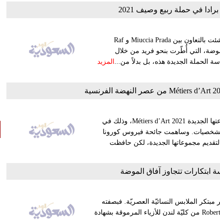
برادا في حملة ربيع وصيف 2021
توثّق حملة برادا Prada لربيع وصيف 2021 المجموعة الأولى التي أُنشئت بالتعاون بين Miuccia Prada و Raf
لموضة، التي أُطّرت بنحو فريد من خلال
 الحملة الجديدة هذه، بل بدلاً من...
المزيد
صوّرت العلامة التجارية للأزياء شانيل – Chanel، قصة خيالية بمجموعتها الجديدة Métiers d’Art 2021، وذلك في
حضور حوالي 300 شخص من كبار الشخصيات. وساهمت جائحة فيروس كورونا
لتقديم مجموعاتها الجديدة، لكن حافظت
مبتكر الملابس النسائيّة العصريّة. فبصفته
مديراً إبداعيّاً وراء العلامة التي تحمل اسمه ومؤسّسها، تخرّج Robert Wun من كليّة لندن للأزياء المرموقة بشهادة