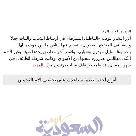
وسفر
ديكور
أخبار
القاهرة ـ العرب اليوم
أثار انتشار موضة «البناطيل الممزقة» في أوساط الشباب والبنات جدلاً
إعلام
واسعاً في المجتمع السعودي، انقسم فيها الناس ما بين مؤيدين لها،
باعتبارها ستايل مودرن وشبابي، وقسم آخر معارض يجدها سيئة وغير لائقة
تعليم
البتّة، مطالبين بضرورة سحبها من الأسواق. وكانت شرطة الطائف، في
شهر رمضان، قد قامت بإيقاف شباب يرتدون من...
المزيد
مرأة
أنواع أحذية طبية تساعدك على تخفيف آلام القدمين
علوم
وتكنولوجيا
بيئة
مدوَّنات
أبراج