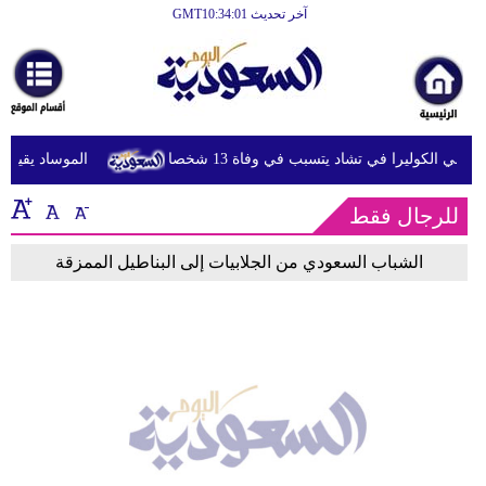
آخر تحديث GMT10:34:01
الرئيسية
أخبارعاجلة
رياضة
شي الكوليرا في تشاد يتسبب في وفاة 13 شخصا
الموساد يقيل مس
ثقافة
للرجال فقط
إقتصاد
فن
الشباب السعودي من الجلابيات إلى البناطيل الممزقة
وموسيقى
أزياء
صحة
وتغذية
سياحة