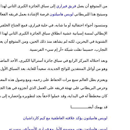
من المتوقع أن يصل
فريق فيراري
إلى سباق الجائزة الكبرى الثاني لهذا
وسيتيح هذا للبريطاني
لويس هاميلتون
فرصة الإشادة بعمل فريقه الفعال
وستسود أجواء احتفالية أو ما شابه، في حلبة فيراري، فمع الجناح الخلف
الإيطالي لمسة إسبانية عشية انطلاق سباق الجائزة الكبرى الثاني لهذا 
الشتوية في البحرين، لكنه لم يشاهد منذ ذلك الحين، ومن المتوقع أن يع
التجارب، حسبما نقلت شبكة «آر إم سي» الفرنسية.
وبعد احتلاله المركز الرابع في سباق جائزة أستراليا الكبرى، الأحد الما
وهو من أوائل المنتقدين للوائح الجديدة، سعيداً للغاية، بعد السباق الأول، و
ويعتزم بطل العالم سبع مرات الحفاظ على زخمه، ومع وصول هذه المعدات
وحرص البريطاني على تهنئة فريقه على العمل الذي أنجزوه في هذا الجنا
كان مخططاً له في البداية، وقد عملوا لاحقاً بجد لتطويره وإحضاره إلى هن
قد يهمك أيضــــــــــــــا
لويس هاميلتون يؤكد علاقته العاطفية مع كيم كارداشيان
لويس هاميلتون يعتبر موسمه الأول مع فيراري الأسوأ في مسيرته