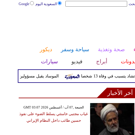
بحث
السعودية اليوم
Google
صحة وتغذية
سياحة وسفر
ديكور
دونات
أبراج
فيديو
سيارات
ي وفاة 13 شخصا
الموساد يقيل مسؤولين بارزين بعد تعثر خط
آخر الأخبار
GMT 03:07 2026 الجمعة ,07 آب / أغسطس
غياب مجتبى خامنئي يسلط الضوء على نفوذ
حسين طائب داخل النظام الإيراني