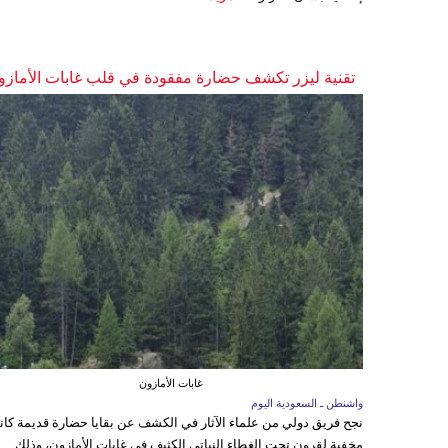
تقنية ليزر تكشف حضارة مفقودة في قلب غابات الأمازو
غابات الأمازون
واشنطن ـ السعودية اليوم
نجح فريق دولي من علماء الآثار في الكشف عن بقايا حضارة قديمة كا
مخفية لقرون تحت الغطاء النباتي الكثيف في غابات الأمازون، وذلك