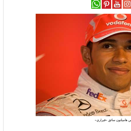
س هاميلتون سائق «فيراري»