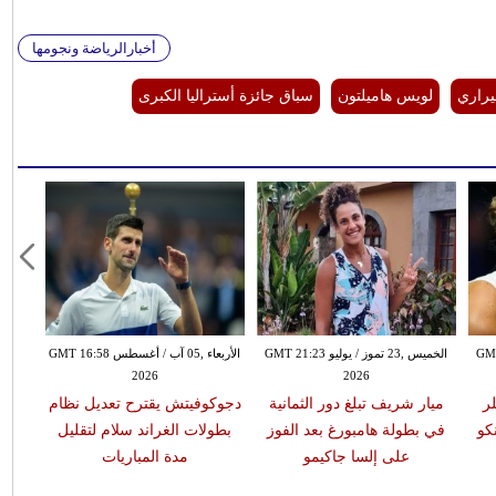
أخبارالرياضة ونجومها
راري
لويس هاميلتون
سباق جائزة أستراليا الكبرى
 GMT 13:28
الخميس ,23 تموز / يوليو GMT 21:23
الأربعاء ,05 آب / أغسطس GMT 16:58
2026
2026
ر
ميار شريف تبلغ دور الثمانية
دجوكوفيتش يقترح تعديل نظام
كو
في بطولة هامبورغ بعد الفوز
بطولات الغراند سلام لتقليل
على إلسا جاكيمو
مدة المباريات