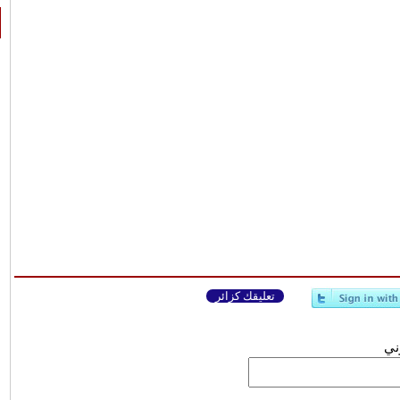
تعليقك كزائر
وني