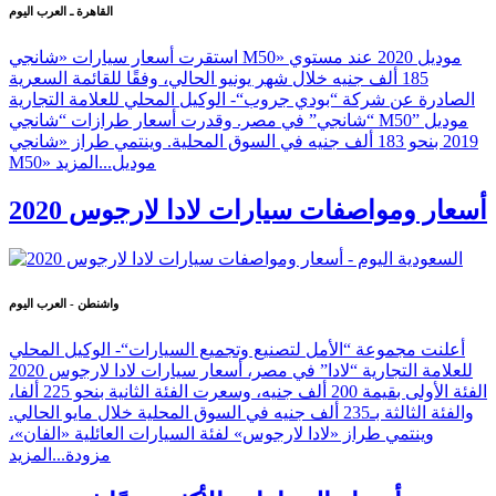
القاهرة ـ العرب اليوم
استقرت أسعار سيارات «شانجي M50» موديل 2020 عند مستوي
185 ألف جنيه خلال شهر يونيو الحالي، وفقًا للقائمة السعرية
الصادرة عن شركة “بودي جروب“- الوكيل المحلي للعلامة التجارية
“شانجي” في مصر. وقدرت أسعار طرازات “شانجي M50” موديل
2019 بنحو 183 ألف جنيه في السوق المحلية. وينتمي طراز «شانجي
M50» موديل...
المزيد
أسعار ومواصفات سيارات لادا لارجوس 2020
واشنطن - العرب اليوم
أعلنت مجموعة “الأمل لتصنيع وتجميع السيارات“- الوكيل المحلي
للعلامة التجارية “لادا” في مصر، أسعار سيارات لادا لارجوس 2020
الفئة الأولى بقيمة 200 ألف جنيه، وسعرت الفئة الثانية بنحو 225 ألفا،
والفئة الثالثة بـ235 ألف جنيه في السوق المحلية خلال مايو الحالي.
وينتمي طراز «لادا لارجوس» لفئة السيارات العائلية «الفان»،
مزودة...
المزيد