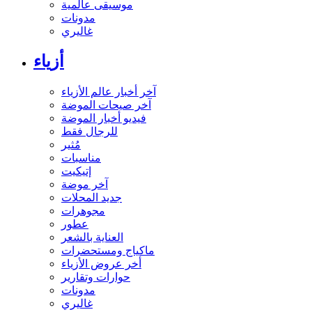
موسيقى عالمية
مدونات
غاليري
أزياء
آخر أخبار عالم الأزياء
آخر صيحات الموضة
فيديو أخبار الموضة
للرجال فقط
مُثير
مناسبات
إتيكيت
آخر موضة
جديد المحلات
مجوهرات
عطور
العناية بالشعر
ماكياج ومستحضرات
أخر عروض الأزياء
حوارات وتقارير
مدونات
غاليري