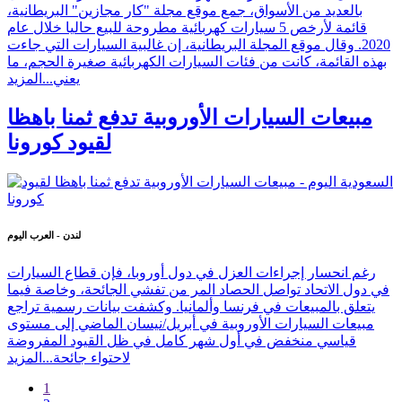
بالعديد من الأسواق، جمع موقع مجلة "كار مجازين" البريطانية،
قائمة لأرخص 5 سيارات كهربائية مطروحة للبيع حاليا خلال عام
2020. وقال موقع المجلة البريطانية، إن غالبية السيارات التي جاءت
بهذه القائمة، كانت من فئات السيارات الكهربائية صغيرة الحجم، ما
يعني...
المزيد
مبيعات السيارات الأوروبية تدفع ثمنا باهظا
لقيود كورونا
لندن - العرب اليوم
رغم انحسار إجراءات العزل في دول أوروبا، فإن قطاع السيارات
في دول الاتحاد تواصل الحصاد المر من تفشي الجائحة، وخاصة فيما
يتعلق بالمبيعات في فرنسا وألمانيا. وكشفت بيانات رسمية تراجع
مبيعات السيارات الأوروبية في أبريل/نيسان الماضي إلى مستوى
قياسي منخفض في أول شهر كامل في ظل القيود المفروضة
لاحتواء جائحة...
المزيد
1