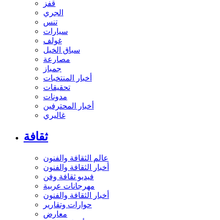
قفز
الجري
تنس
سيارات
غولف
سباق الخيل
مصارعة
جمباز
أخبار المنتخبات
تحقيقات
مدونات
أخبار المحترفين
غاليري
ثقافة
عالم الثقافة والفنون
أخبار الثقافة والفنون
فيديو ثقافة وفن
مهرجانات عربية
أخبار الثقافة والفنون
حوارات وتقارير
معارض