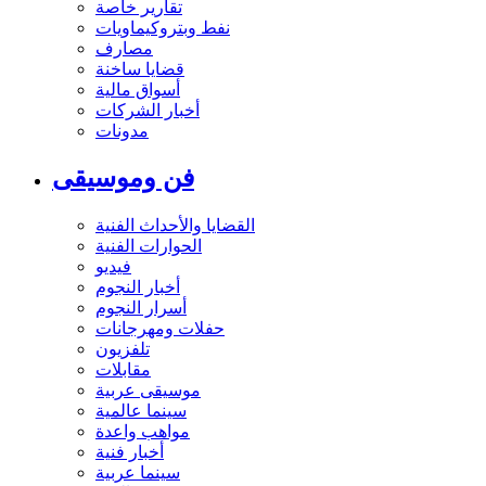
تقارير خاصة
نفط وبتروكيماويات
مصارف
قضايا ساخنة
أسواق مالية
أخبار الشركات
مدونات
فن وموسيقى
القضايا والأحداث الفنية
الحوارات الفنية
فيديو
أخبار النجوم
أسرار النجوم
حفلات ومهرجانات
تلفزيون
مقابلات
موسيقى عربية
سينما عالمية
مواهب واعدة
أخبار فنية
سينما عربية