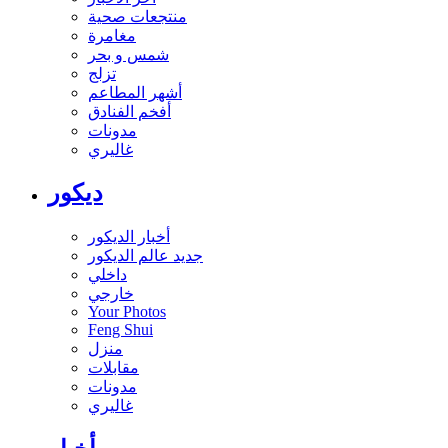
منتجعات صحية
مغامرة
شمس و بحر
تزلج
أشهر المطاعم
أفخم الفنادق
مدونات
غاليري
ديكور
أخبار الديكور
جديد عالم الديكور
داخلي
خارجي
Your Photos
Feng Shui
منزل
مقابلات
مدونات
غاليري