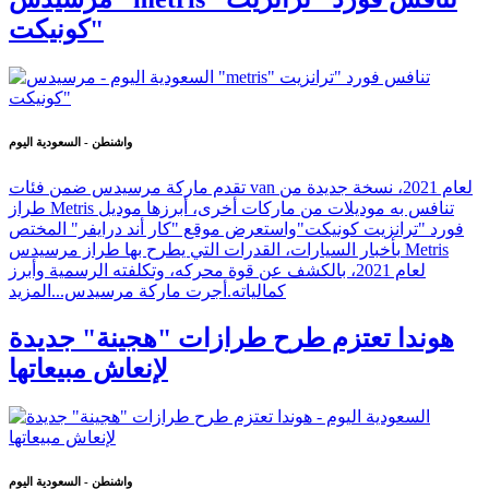
كونيكت"
واشنطن - السعودية اليوم
تقدم ماركة مرسيدس ضمن فئات van لعام 2021، نسخة جديدة من
طراز Metris تنافس به موديلات من ماركات أخرى، أبرزها موديل
فورد "ترانزيت كونيكت"واستعرض موقع "كار أند درايفر" المختص
بأخبار السيارات، القدرات التي يطرح بها طراز مرسيدس Metris
لعام 2021، بالكشف عن قوة محركه، وتكلفته الرسمية وأبرز
كمالياته.أجرت ماركة مرسيدس...
المزيد
هوندا تعتزم طرح طرازات "هجينة" جديدة
لإنعاش مبيعاتها
واشنطن - السعودية اليوم