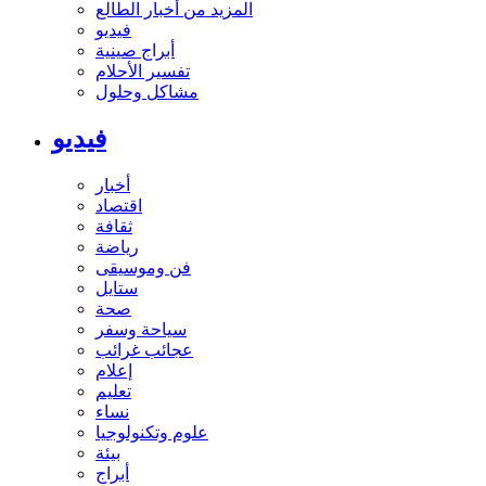
المزيد من أخبار الطالع
فيديو
أبراج صينية
تفسير الأحلام
مشاكل وحلول
فيديو
أخبار
اقتصاد
ثقافة
رياضة
فن وموسيقى
ستايل
صحة
سياحة وسفر
عجائب غرائب
إعلام
تعليم
نساء
علوم وتكنولوجيا
بيئة
أبراج