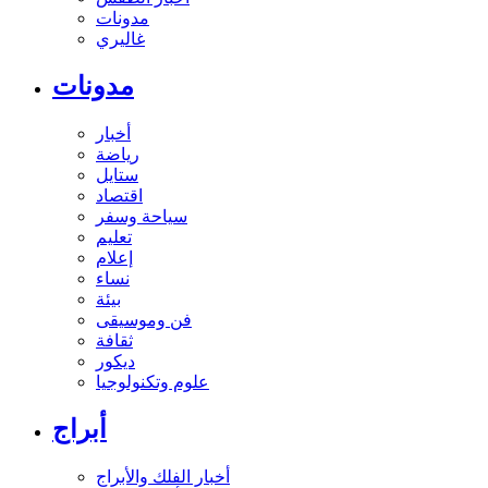
مدونات
غاليري
مدونات
أخبار
رياضة
ستايل
اقتصاد
سياحة وسفر
تعليم
إعلام
نساء
بيئة
فن وموسيقى
ثقافة
ديكور
علوم وتكنولوجيا
أبراج
أخبار الفلك والأبراج