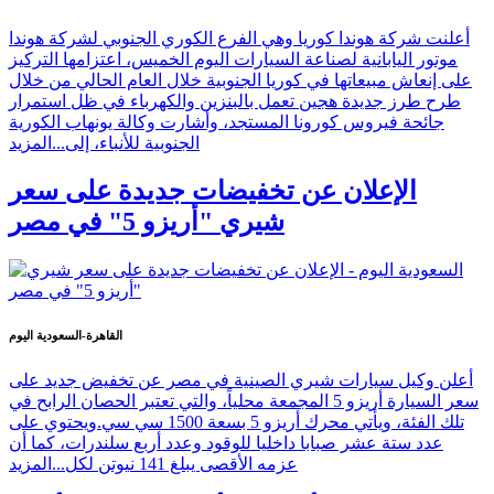
أعلنت شركة هوندا كوريا وهي الفرع الكوري الجنوبي لشركة هوندا
موتور اليابانية لصناعة السيارات اليوم الخميس، اعتزامها التركيز
على إنعاش مبيعاتها في كوريا الجنوبية خلال العام الحالي من خلال
طرح طرز جديدة هجين تعمل بالبنزين والكهرباء في ظل استمرار
جائحة فيروس كورونا المستجد، وأشارت وكالة يونهاب الكورية
الجنوبية للأنباء، إلى...
المزيد
الإعلان عن تخفيضات جديدة على سعر
شيري "أريزو 5" في مصر
القاهرة-السعودية اليوم
أعلن وكيل سيارات شيري الصينية في مصر عن تخفيض جديد على
سعر السيارة أريزو 5 المجمعة محلياً، والتي تعتبر الحصان الرابح في
تلك الفئة، ويأتي محرك أريزو 5 بسعة 1500 سي سي.ويحتوي على
عدد ستة عشر صبابا داخليا للوقود وعدد أربع سلندرات، كما أن
عزمه الأقصى يبلغ 141 نيوتن لكل...
المزيد