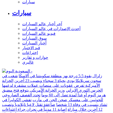
سيارات
سيارات
آخر أخبار عالم السيارات
أحدث الإصدارات في عالم السيارات
فيديو عالم السيارات
سوق السيارات
أخبار السيارات
قيد الاختبار
إختراعات
حوارات و تقارير
غاليري
زلزال بقوة 5.5 درجة يهز منطقة سكوينتنا في ألاسكا
شغب في
سجون سريلانكا يودي بحياة 3 سجناء ويصيب 23 آخرين
الخزانة
الأميركية تفرض عقوبات على منصات عملات مشفرة لدعمها
الحرس الثوري الإيراني
وزير الخزانة الأمريكي يتوقع فتح مضيق
هرمز اليوم أو غداً لمدة تصل إلى 60 يوماً
تجدد القصف الصاروخي
للحوثيين على معسكر صحن الجن في مأرب
تفشي الكوليرا في
تشاد يتسبب في وفاة 13 شخصا
صاعقة تقتل لاعبا تايلانديا وتصيب
12 آخرين خلال مباراة
إصابة 11 مدنياً في نجران جراء اعتداءات