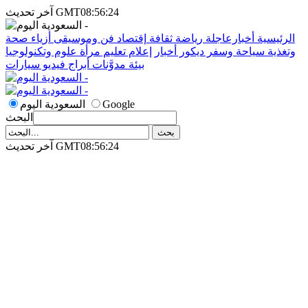
آخر تحديث GMT08:56:24
الرئيسية
أخبارعاجلة
رياضة
ثقافة
إقتصاد
فن وموسيقى
أزياء
صحة
وتغذية
سياحة وسفر
ديكور
أخبار
إعلام
تعليم
مرأة
علوم وتكنولوجيا
بيئة
مدوَّنات
أبراج
فيديو
سيارات
Google
السعودية اليوم
البحث
آخر تحديث GMT08:56:24