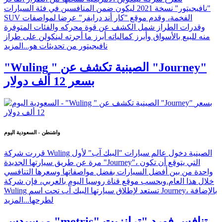
"نافيجيتور" نسخة 2021 ليكون ضمن المنافسين في فئة السيارات
SUV الفخمة، وقدم موقع "كار أند درايفر" عرضا لمواصفات
وقدرات الطراز شمل الكشف عن قوة محركه والفئات المتوفرة
منه للبيع بالأسواق وأبرز كمالياته أبرز ما أجرته لينكولن على طراز
نافيجيتور من تحديثات هو...
المزيد
"Wuling " الصينية تكشف عن "Journey"
بسعر 12 ألف دولار
واشنطن - السعودية اليوم
قررت شركة Wuling الصينية دخول عالم سيارات "البيك آب" لأول
مرة عن طريق سيارتها الجديدة "Journey"، التي يتوقع أن تكون
واحدة من بين أفضل السيارات بفضل مواصفاتها وسعرها التنافسي
خلال هذا العام.وبحسب موقع قناة روسيا اليوم بالعربي، فإن شركة
Wuling تستعد لإطلاق سيارتها البيك آب تحت اسم Journey، بالإضافة
لطرحها...
المزيد
مرسيدس "metris" تنافس فورد "ترانزيت