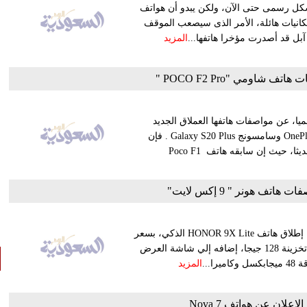
، رغم عدم الإعلان عنها بشكل رسمى حتى الآن، ولكن يبدو أن هواتف
ن إمكانيات هائلة، الأمر الذى سيصعب الموقف
المزيد
اومي "POCO F2 Pro "
مة التجارية التابعة لـشركة شاومى الصينية، POCO، رسميا، عن مواصفات هاتفها العملاق الجديد
POCO F2 Pro الذى يتمتع بإمكانيات هائلة، وينافس هواتف OnePlus 8 Pro وسامسونج Galaxy S20 Plus . فإن
هاتف شاومى POCO F2 Pro سيغير وضع الهواتف الذكية الصادرة حديثا، حيث إن سابقه هاتف Poco F1
ف هونر " 9 إكس لايت"
أعلنت شركة هونر HONOR أمس في مؤتمر كبير عبر الإنترنت عن إطلاق هاتف HONOR 9X Lite الذكي، بسعر
أقل من 3 آلاف جنيه. ويأتي الهاتف مصنوعا من مادة الزجاج بسعة تخزينة 128 جيجا، إضافه إلي شاشة العرض
المزيد
علان عن هواتف Nova 7