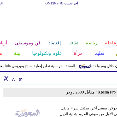
آخر تحديث GMT20:54:03
ال
عاجلة
رياضة
ثقافة
إقتصاد
فن وموسيقى
أزياء
تعليم
مرأة
علوم وتكنولوجيا
بيئة
م
الصحة الفرنسية تعلن إصابة سائح بفيروس هانتا بعد عب
ر
لقت شركة سوني هاتف Xperia Pro، الذي يأتي بسعر يبلغ 2500 دولار، بمعنى آخر، يمكنك شراء هاتفي
زة Galaxy S21.ويعد Xperia Pro الهاتف الذكي الأول من سوني المزود بتقنية الجيل