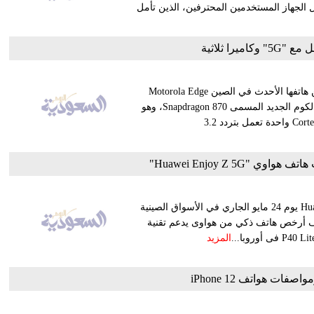
الجهاز المستخدمين المحترفين، الذين تأمل
أعلنت العلامة التجارية موتورولا المملوكة لشركة لينوفو الصينية عن هاتفها الأحدث في الصين Motorola Edge
S.وتدعي الشركة أن هذا هو الهاتف الأولى المزود بمعالج شركة كوالكوم الجديد المسمى Snapdragon 870، وهو
مصنع وفقًا لتقنية 7 نانومتر، ويحتوي على ثماني نوى مع نواة Cortex-A78 واحدة تعمل بتردد 3.2
Huawei Enjoy Z 5G"
أعلنت شركة هواوي الصينية، إطلاق هاتفها الجديد Huawei Enjoy Z 5G يوم 24 مايو الجاري في الأسواق الصينية
اتف أرخص هاتف ذكي من هواوى يدعم تقنية
المزيد
ات هواتف iPhone 12