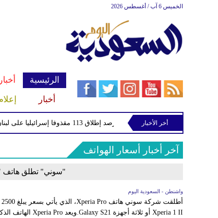
الخميس 6 آب / أغسطس 2026
الرئيسية
أخبار
أخبار
إعلام
الفلسطينية
أخر الأخبار
اليونيفيل ترصد إطلاق 113 مقذوفا إسرائيليا على لبنان خلال يوم واحد
آخر أخبار أسعار الهواتف
"سوني" تطلق هاتف "Xperia Pro" مقابل 2500 دولا
واشنطن - السعودية اليوم
أط
Xperia 1 II أو ثلاثة أجه