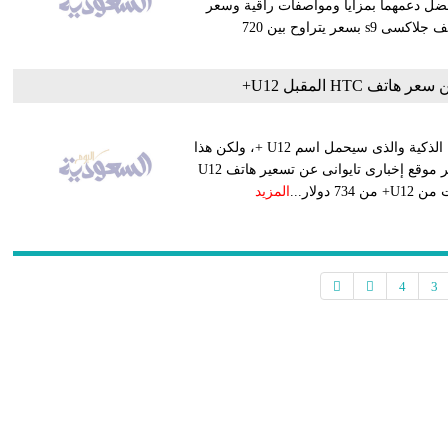
ف أيفون X بهاتفيها الجديدين، بفضل دعمهما بمزايا ومواصفات راقية وسعر
أرخص بعض الشىء. ووفقا لموقع Phonearena الهندى، سيتوفر هاتف جلاكسى s9 بسعر يتراوح بين 720
HTC المقبل U12+
حددت شركة HTC التايوانية يوم 23 مايو للكشف عن أحدث هواتفها الذكية والذى سيحمل اسم U12 +، ولكن هذا
لم يوقف التسريبات المتعلقة بمواصفات الهاتف وسعره، واليوم نشر موقع إخبارى تايوانى عن تسعير هاتف U12
المزيد
4
3