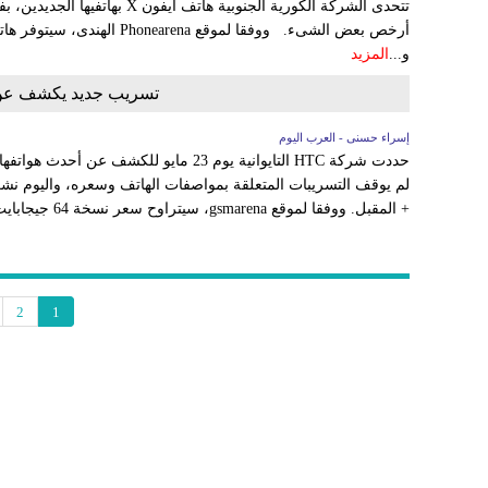
تتحدى الشركة الكورية الجنوبية هات
و...
المزيد
تسريب جديد يكشف عن سعر هاتف 
إسراء حسنى - العرب اليوم
+ المقبل. ووفقا لموقع gsmarena، سيتراوح سعر نسخة 64 جيجابايت من U12+ من 734 دولار...
2
1