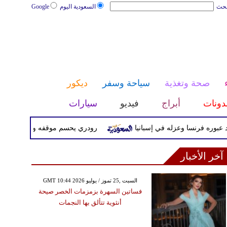
بحث
السعودية اليوم
Google
صحة وتغذية
سياحة وسفر
ديكور
دونات
أبراج
فيديو
سيارات
وره فرنسا وعزله في إسبانيا
رودري يحسم موقفه ويفضل برشلونة ع
آخر الأخبار
GMT 10:44 2026 السبت ,25 تموز / يوليو
فساتين السهرة بزمزمات الخصر صيحة
أنثوية تتألق بها النجمات