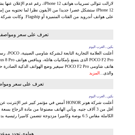
لازالت تتوالى تسريبات هواتف iPhone 12
iPhone 12 ستشكل عصرا جديدا من الآيفون نظرا لما تحتويه م
على هواتف أندرويد من الفئات المتميزة أو Flagship. وكانت شركة آبل قد أصدرت مؤخرا هاتفها...
تعرف على سعر ومواصفات هاتف ش
بكين ـ العرب اليوم
أعلنت العلا
والذى...
المزيد
تعرف على سعر ومواصفات هات
بكين ـ العرب اليوم
الكاملة مقاس 6.5 بوصة وكاميرا مزدوجة تتضمن كاميرا رئيسية بدقة 48 ميجابكسل وكاميرا...
هواوي تحدد موعد الإ