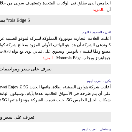
الخامس الذي يطلق في الولايات المتحدة.وتستهدف سوني من خلال 
أن...
المزيد
rola Edge S" يصل مع "5G" وكاميرا ثلاثية
لندن - السعودية اليوم
جيجاهرتز.ويجلب Motorola Edge...
المزيد
تعرف على سعر ومواصفات هاتف هواوي "
بكين ـ العرب اليوم
على أن يتم طرحه في الأسواق العالمية بعدها بأيام، وسيكون اله
شبكات الجيل الخامس 5G، حيث قدمت الشركة مؤخرًا هاتفها P40 Lite 5G فى أوروبا...
تعرف على سعر ومواصف
واشنطن ـ العرب اليوم