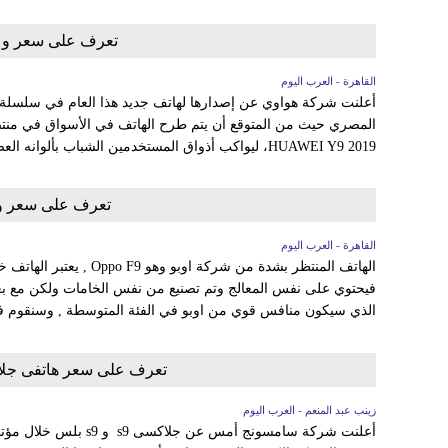
تعرف على سعر و مواصفات 9
القاهرة - العرب اليوم
HUAWEI Y9 2019، ليواكب أذواق المستخدمين الشباب بألوانه العصرية حيث تم مزج...
تعرف على سعر و موا
القاهرة - العرب اليوم
الذي سيكون منافس قوي من اوبو في الفئة المتوسطة , وسنقوم ف
تعرف على سعر هاتفى جلاكسى s9 و s9 بلس حول 
زينب عبد المنعم - العرب اليوم
أعلنت شركة سامسونج أمس عن