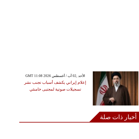
GMT 11:08 2026 الأحد ,02 آب / أغسطس
إعلام إيراني يكشف أسباب تجنب نشر
تسجيلات صوتية لمجتبى خامنئي
أخبار ذات صلة