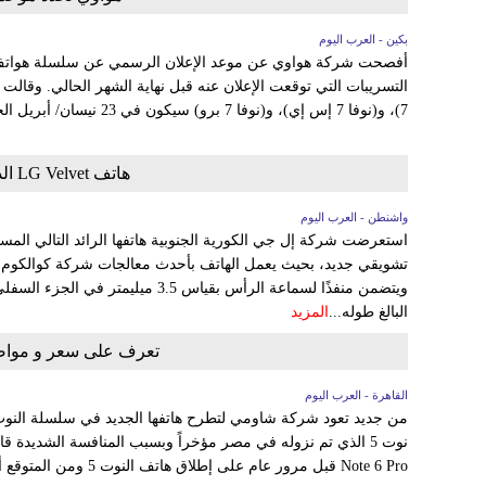
بكين - العرب اليوم
التسريبات التي توقعت الإعلان عنه قبل نهاية الشهر الحالي. وقالت 
7)، و(نوفا 7 إس إي)، و(نوفا 7 برو) سيكون في 23 نيسان/ أبريل الجاري، وذلك...
هاتف LG Velvet الذكي يظهر في فيديو تشويقي
واشنطن - العرب اليوم
ويتضمن منفذًا لسماعة الرأس بقياس 3.5
البالغ طوله...
المزيد
تعرف على سعر و مواصفات dmi Note 6 Pro
القاهرة - العرب اليوم
من جديد تعود شركة شاومي لتطرح هاتفها الجديد في سلسلة النوت 
Note 6 Pro قبل مرور عام على إطلاق هاتف النوت 5 ومن المتوقع أن...