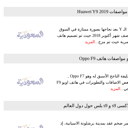
Huawei Y9 201
أعلنت شركة هواوي عن إصدارها لهاتف جديد هذا العام في سلسلة الـ Y بعد نجاحها بصورة ممتازة في السوق
المصري حيث من المتوقع أن يتم طرح الهاتف في الأسواق في منتصف شهر أكتوبر 2018 حيث تم تصميم هاتف
المزيد
صفات هاتف Oppo F9
الهاتف المنتظر بشدة من شركة اوبو وهو Oppo F9 , يعتبر الهاتف خليفة الناجح الأسبق له وهو Oppo F7 ,
فيحتوي على نفس المعالج وتم تصنيع من نفس الخامات ولكن مع بعض الاضافات والتطويرات في هاتف اوبو F9
ي...
المزيد
دول العالم
 جلاكسى s9 و s9 بلس خلال مؤتمر ضخم عقد بمدينة برشلونة الاسبانية، إذ