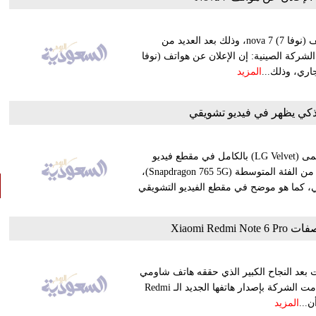
أفصحت شركة هواوي عن موعد الإعلان الرسمي عن سلسلة هواتف (نوفا 7) nova 7، وذلك بعد العديد من
الشركة الصينية: إن الإعلان عن هواتف (نوفا
المزيد
استعرضت شركة إل جي الكورية الجنوبية هاتفها الرائد التالي المسمى (LG Velvet) بالكامل في مقطع فيديو
تشويقي جديد، بحيث يعمل الهاتف بأحدث معالجات شركة كوالكوم من الفئة المتوسطة (Snapdragon 765 5G)،
 ميليمتر في الجزء السفلي، كما هو موضح في مقطع الفيديو التشويقي
Xiaomi Re
بعد النجاح الكبير الذي حققه هاتف شاومي
نوت 5 الذي تم نزوله في مصر مؤخراً وبسبب المنافسة الشديدة قامت الشركة بإصدار هاتفها الجديد الـ Redmi
المزيد