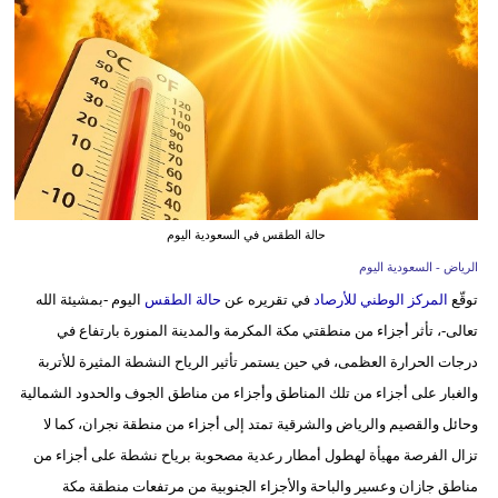
وسفر
ديكور
أخبار
إعلام
تعليم
حالة الطقس في السعودية اليوم
مرأة
الرياض - السعودية اليوم
توقّع
المركز الوطني للأرصاد
في تقريره عن
حالة الطقس
اليوم -بمشيئة الله
علوم
تعالى-، تأثر أجزاء من منطقتي مكة المكرمة والمدينة المنورة بارتفاع في
وتكنولوجيا
درجات الحرارة العظمى، في حين يستمر تأثير الرياح النشطة المثيرة للأتربة
بيئة
والغبار على أجزاء من تلك المناطق وأجزاء من مناطق الجوف والحدود الشمالية
وحائل والقصيم والرياض والشرقية تمتد إلى أجزاء من منطقة نجران، كما لا
مدوَّنات
تزال الفرصة مهيأة لهطول أمطار رعدية مصحوبة برياح نشطة على أجزاء من
أبراج
مناطق جازان وعسير والباحة والأجزاء الجنوبية من مرتفعات منطقة مكة