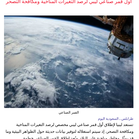
أول قمر صناعي ليبي لرصد التغيرات المناخية ومكافحة التصحر
القمر الصناعي
طرابلس ـ السعودية اليوم
تستعد ليبيا لإطلاق أول قمر صناعي ليبي مخصص لرصد التغيرات المناخية
ومكافحة التصحر، إذ سيتم استغلاله لتوفير بيانات حديثة حول الظواهر البيئية وما
قد يمثّل مخاطر مناخية على البلاد. ويُعد إطلاق القمر الصناعي خطوة