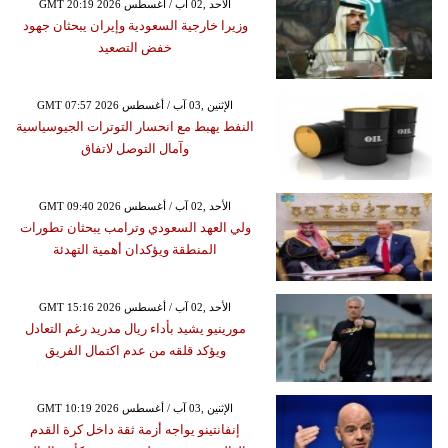
GMT 20:19 2026 الأحد ,02 آب / أغسطس
وزيرا خارجية السعودية وإيران يبحثان جهود
خفض التصعيد
GMT 07:57 2026 الإثنين ,03 آب / أغسطس
النفط يهبط مع انحسار التوترات الجيوسياسية
وآمال التوصل لاتفاق
GMT 09:40 2026 الأحد ,02 آب / أغسطس
ولي العهد السعودي وترامب يبحثان تطورات
المنطقة ويؤكدان أهمية التهدئة
GMT 15:16 2026 الأحد ,02 آب / أغسطس
مورينيو يشيد بأداء ريال مدريد رغم التعادل
ويؤكد قلقه من عدم اكتمال الفريق
GMT 10:19 2026 الإثنين ,03 آب / أغسطس
إنفانتينو يواجه أزمة ثقة داخل كرة القدم