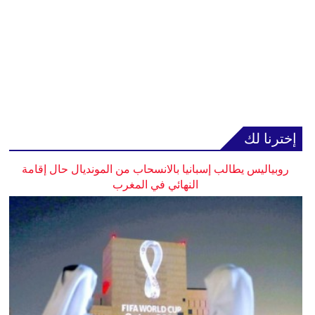
إخترنا لك
روبياليس يطالب إسبانيا بالانسحاب من المونديال حال إقامة
النهائي في المغرب