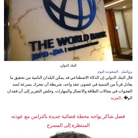
البنك الدولي
بروكسل - السعوديه اليوم
قال البنك الدولي إن الذكاء الاصطناعي قد يمكن البلدان النامية من تحقيق ما
يعادل قرناً من التنمية في غضون عقد واحد، شريطة أن تتحرك بسرعة لسد
الفجوات في مجالات الطاقة والاتصال والمهارات. وخلص التقرير إلى أن فقدان
الو�...
المزيد
فضل شاكر يواجه محطة قضائية جديدة بالتزامن مع عودته
المنتظرة إلى المسرح