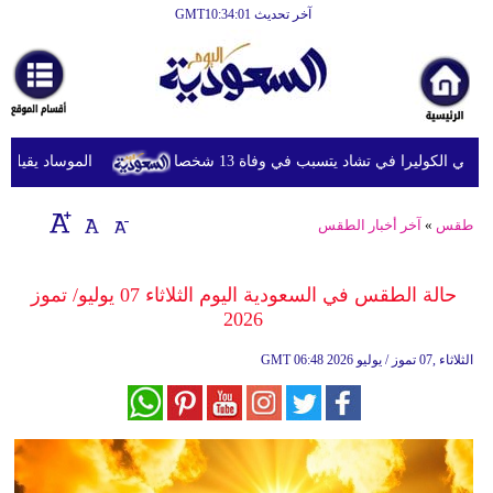
آخر تحديث GMT10:34:01
الرئيسية
أخبارعاجلة
رياضة
 الكوليرا في تشاد يتسبب في وفاة 13 شخصا
الموساد يقيل مسؤول
ثقافة
إقتصاد
طقس
»
آخر أخبار الطقس
فن
حالة الطقس في السعودية اليوم الثلاثاء 07 يوليو/ تموز
وموسيقى
2026
أزياء
06:48 2026 الثلاثاء ,07 تموز / يوليو
GMT
صحة
وتغذية
سياحة