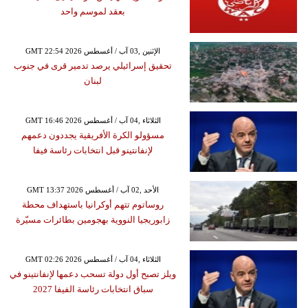
بعقد لموسم واحد
GMT 22:54 2026 الإثنين ,03 آب / أغسطس
تحقيق إسرائيلي يرصد تدمير قرى في جنوب
لبنان
GMT 16:46 2026 الثلاثاء ,04 آب / أغسطس
مسؤولو الكرة الأفريقية يجددون دعمهم
لإنفانتينو قبل انتخابات رئاسة فيفا
GMT 13:37 2026 الأحد ,02 آب / أغسطس
روساتوم تتهم أوكرانيا باستهداف محطة
زابوريجيا النووية بهجومين بطائرات مسيّرة
GMT 02:26 2026 الثلاثاء ,04 آب / أغسطس
ويلز تصبح أول دولة تسحب دعمها لإنفانتينو في
سباق انتخابات رئاسة الفيفا 2027