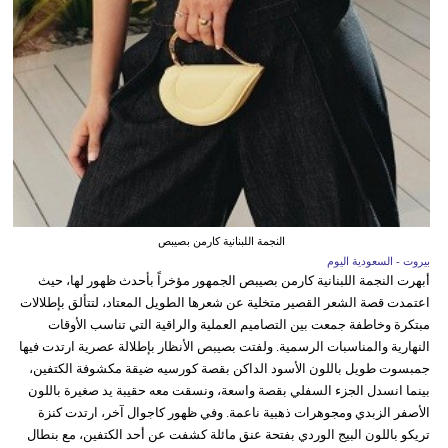
النجمة اللبنانية كارمن بصيبص
بيروت - السعودية اليوم
أبهرت النجمة اللبنانية كارمن بصيبص الجمهور مؤخراً بأحدث ظهور لها، حيث
اعتمدت قصة الشعر القصير متخلية عن شعرها الطويل المعتاد، لتتألق بإطلالات
مبتكرة وخاطفة جمعت بين التصاميم العملية والراقية التي تناسب الأوقات
النهارية والمناسبات الرسمية. ولفتت بصيبص الأنظار بإطلالة عصرية ارتدت فيها
جمبسوت طويل باللون الأسود الداكن بقصة كورسيه ضيقة مكشوفة الكتفين،
بينما انسدل الجزء السفلي بقصة واسعة، ونسقت معه حقيبة يد صغيرة باللون
الأصفر الزبدي ومجوهرات ذهبية ناعمة. وفي ظهور كاجوال آخر، ارتدت كنزة
تريكو باللون البيج الوردي بفتحة عنق مائلة كشفت عن أحد الكتفين، مع بنطال