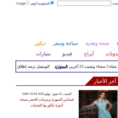
بحث
السعودية اليوم
Google
صحة وتغذية
سياحة وسفر
ديكور
دونات
أبراج
فيديو
سيارات
خرين
اليونيفيل ترصد إطلاق 113 مقذوفا إسرائيليا على لبنان خلال يوم واحد
آخر الأخبار
GMT 10:44 2026 السبت ,25 تموز / يوليو
فساتين السهرة بزمزمات الخصر صيحة
أنثوية تتألق بها النجمات