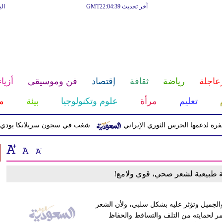
آخر تحديث GMT22:04:39
ال
عاجلة
رياضة
ثقافة
إقتصاد
فن وموسيقى
أزياء
تعليم
مرأة
علوم وتكنولوجيا
بيئة
م
دعمها الحرس الثوري الإيراني
شغب في سجون سريلانكا يودي بحياة 3 سجناء ويصيب 23 آ
قة طبيعية لشعر صحي، قوي ولامع!
جميل وتؤثر عليه بشكل سلبي، ولأن الشعر
ستمر لحمايته من التلف والتساقط والحفاظ