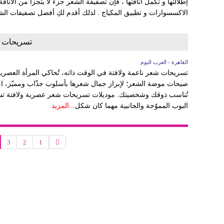
إطلالتها و تكمل أناقتها ، فإن تصفيفة الشعر جزء لا يتجزأ من الأناقة ف
الاكسسوارات و تطبيق المكياج . لذلك أقدم لكِ أفضل تصفيفات الش
تسريحات ش
القاهرة - العرب اليوم
تسريحات شعر ناعمة ولافتة في الوقت ذاته، تُحاكي المرأة العصرية ال
صيحات موضة الشعر؛ لإبراز جمال شعرها بأسلوب جذّاب ومميّز، اخ
تُناسب ذوقك وشخصيتك. موديلات تسريحات شعر عصرية ولافتة ت
البوب المموّجة والجانبية مهما كان شكل...
المزيد
3
2
1