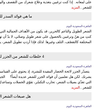
على لمعانه. إذا كنت ترغبين بتغذية وعلاج شعرك من التقصف والبهت
للشعر...
المزيد
ما هي فوائد السدر 
القاهرة-السعودية اليوم
الشعر الطويل والناعم كالحرير، قد يكون من الأهداف الجمالية التي ت
كنتِ من هنّ وترغبين بالحصول على شعر طويل وصحّي، لا بدّ أن ته
المختلفة كالتقصّف، التلف وغيرها. لذلك فإذا أردتِ تطويل الشعر، ي
4 خلطات للشعر من الجزر للحصول على شعر طويل، قوي وصحي
القاهرة-السعودية اليوم
يتصدّر الجزر لائحة الخضار المفيدة للبشرة، إذ يحتوي على الفيتامين
بشرتك. لكن هل تعلمين أن فوائد الجزر للشعر عديدة أيضاً؟ الجزر غ
التي تغذّي بصيلات الشعر، تحارب التكسّر، تقوّي الخصلات وتساعد
للشعر...
المزيد
هل صبغات الشعر الع
القاهرة-السعودية اليوم