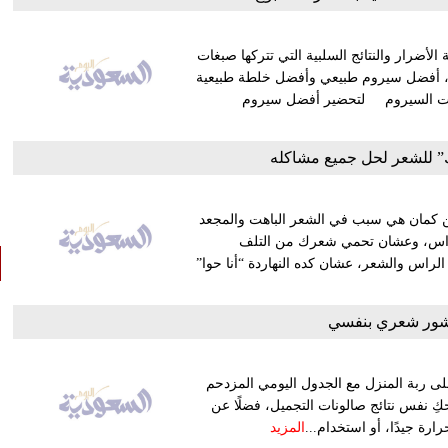
لأضرار والنتائج السلبية التي تتركها صبغات
ال، أفضل سيروم طبيعي وأفضل خلطة طبيعية
ات السيروم لتحضير أفضل سيروم
” للشعر لحل جميع مشاكله
 كمان هي سبب في الشعر الباهت والمجعد
لراس، وعشان تحمي شعرك من التلف
الراس والشعر، عشان كده النهاردة “أنا حوا”
ور شعري بنفسي
على ربة المنزل مع الجدول اليومي المزدحم
كِ نفس نتائج صالونات التجميل، فضلًا عن
ة جيدًا، أو استخدام...
المزيد