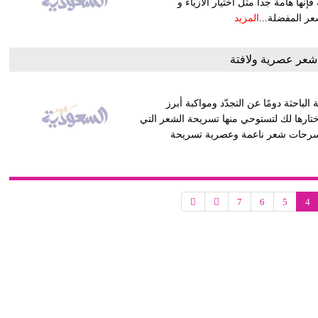
إنها هامة جداً مثل اختيار الأزياء و
عر المفضلة...
المزيد
عر عصرية ولافتة
باحثة دومًا عن التجدّد ومواكبة أبرز
تارها لك لتستوحي منها تسريحة الشعر التي
سرحات شعر ناعمة وعصرية تسريحة
7
6
5
4