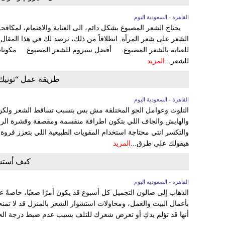
القاهرة - السعودية اليوم
يحتاج الشعر المصبوغ بشكل دائم، الى العناية والاهتمام، لمكافحة ا
الشعر على شعر المرأة. انطلاقاً من ذلك، نرصد لك في هذا المق
للعناية بالشعر المصبوغ. أفضل سيروم للشعر المصبوغ مكون
للشعر...
المزيد
طريقة عمل “تونيك
القاهرة - السعودية اليوم
التلوث وعوامل الجو المختلفة مش بس بتسبب تساقط الشعر ولكن
والهايش والجاف اللي بتكون اطرافة منقسمة ومقصفة وقشرة ا
والتكسر انتي محتاجة استخدام المقويات الطبيعية اللي بتعزز فروة 
هيقولك على طرق...
المزيد
كيف أستش
القاهرة - السعودية اليوم
الذهاب إلى صالون التجميل كل أسبوع قد يكون أمرًا صعبًا، خاصةً 
بأعمال البيت والعمل، ومحاولات استشوار الشعر بالمنزل قد لا تمنح
أنها قد تؤلم يدكِ أو تعرض شعرك للتلف بسبب عدم ضبط درجة الحرار