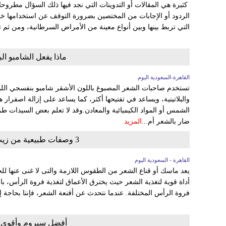
كثيرة هي المقالات أو التدوينات التي نجد فيها ذلك السؤال مطروح
الردود أو الإجابات من المختصين بضرورة التوقف عن استخدامها خل
التي تربط بينها وبين أنواع معينة من الأمراض السرطانية، ومن ثم تب
ماذا يفعل الشامبو ا
القاهرة-السعودية اليوم
تستخدم صاحبات الشعر المصبوغ باللون الأشقر شامبو بنفسجي اللو
والبلاتينية، ويساعد في تفتيحها أكثر، كما يساعد على إزالة اصفرا
الشمس أو المواد الكيميائية والمعادن.وقد لا تعلم بعض السيدات ط
ضار بالشعر أم...
المزيد
3 وصفات طبيعية من زيت جوز الهند للشعر التالف والجاف
القاهرة - السعودية اليوم
يعد ماسك أو قناع الشعر من الطقوس اللازمة والتى لا غنى عنها
أداة قوية لتغذية الشعر حيث يخترق الأعماق لتغذية فروة الرأس، 
فروة الرأس المختلفة. عندما نتحدث عن أقنعة الشعر، فإننا بحاجة إ
أفضل سيروم وأقوى خل