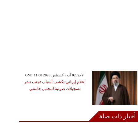
GMT 11:08 2026 الأحد ,02 آب / أغسطس
إعلام إيراني يكشف أسباب تجنب نشر
تسجيلات صوتية لمجتبى خامنئي
أخبار ذات صلة