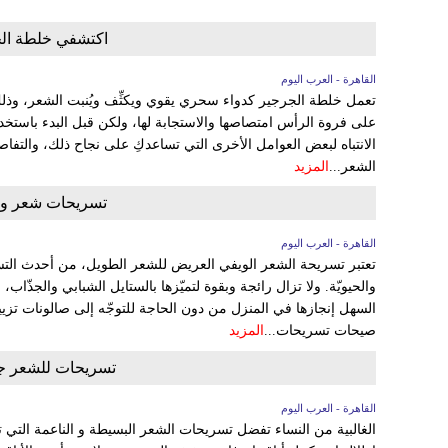
اكتشفي خلطة الج
القاهرة - العرب اليوم
تعمل خلطة الجرجير كدواء سحري يقوي ويكثِّف ويُنبت الشعر، وذل
على فروة الرأس امتصاصها والاستجابة لها، ولكن قبل البدء باستخ
الانتباه لبعض العوامل الأخرى التي تساعدكِ على نجاح ذلك، والتف
الشعر...
المزيد
تسريحات شعر وي
القاهرة - العرب اليوم
تعتبر تسريحة الشعر الويفي العريض للشعر الطويل، من أحدث التسر
والحيويّة. ولا تزال رائجة وبقوة لتميّزها بالستايل الشبابي والجذّاب،
السهل إنجازها في المنزل من دون الحاجة للتوجّه إلى صالونات تزي
صيحات تسريحات...
المزيد
تسريحات للشعر جم
القاهرة - العرب اليوم
الغالبية من النساء تفضل تسريحات الشعر البسيطة و الناعمة الت