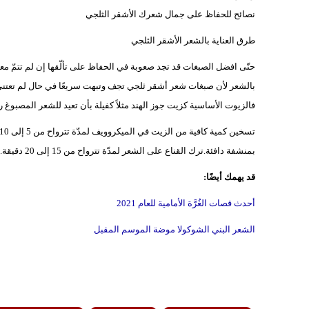
نصائح للحفاظ على جمال شعرك الأشقر الثلجي
طرق العناية بالشعر الأشقر الثلجي
حتّى افضل الصبغات قد تجد صعوبة في الحفاظ على تألّقها إن لم تتمّ 
بالشعر لأن صبغات شعر أشقر ثلجي تجف وتبهت سريعًا في حال لم تعتني ب
فالزيوت الأساسية كزيت جوز الهند مثلاً كفيلة بأن تعيد للشعر المصبوغ 
بمنشفة دافئة.ترك القناع على الشعر لمدّة تترواح من 15 إلى 20 دقيقة.غسل الشعر بالماء والشامبو.
قد يهمك أيضًا:
أحدث قصات الغُرَّة الأمامية للعام 2021
الشعر البني الشوكولا موضة الموسم المقبل