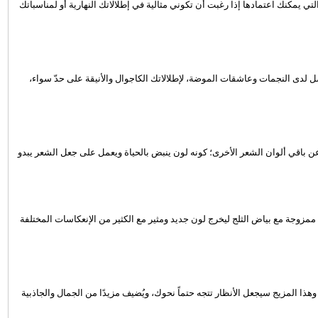
 التي يمكنك اعتمادها إذا رغبت أن تكوني مثالية في إطلالاتك النهارية أو لمناسباتك
فضل لدى النجمات وعاشقات الموضة، لإطلالاتك الكاجوال والأنيقة على حدّ سواء،
ن باقي ألوان الشعر الأخرى؛ كونه لون ينبض بالحياة ويعمل على جعل الشعر يبدو
ممزوجة مع بياض الثلج ليخرج لون جديد ومثير مع الكثير من الإنعكاسات المختلفة
هذا المزيج سيجعل الأنظار تتجه حتماً نحوك، ويُضيف مزيدًا من الجمال والجاذبية