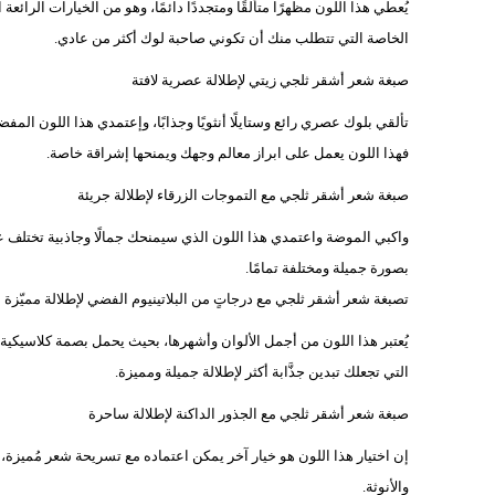
يُعطي هذا اللون مظهرًا متألقًا ومتجددًا دائمًا، وهو من الخيارات الرائعة
الخاصة التي تتطلب منك أن تكوني صاحبة لوك أكثر من عادي.
صبغة شعر أشقر ثلجي زيتي لإطلالة عصرية لافتة
تألقي بلوك عصري رائع وستايلًا أنثويًا وجذابًا، وإعتمدي هذا اللون الم
فهذا اللون يعمل على ابراز معالم وجهك ويمنحها إشراقة خاصة.
صبغة شعر أشقر ثلجي مع التموجات الزرقاء لإطلالة جريئة
واكبي الموضة واعتمدي هذا اللون الذي سيمنحك جمالًا وجاذبية تختلف ع
بصورة جميلة ومختلفة تمامًا.
تصبغة شعر أشقر ثلجي مع درجاتٍ من البلاتينيوم الفضي لإطلالة مميّزة
يُعتبر هذا اللون من أجمل الألوان وأشهرها، بحيث يحمل بصمة كلاسيكية 
التي تجعلك تبدين جذَّابة أكثر لإطلالة جميلة ومميزة.
صبغة شعر أشقر ثلجي مع الجذور الداكنة لإطلالة ساحرة
إن اختيار هذا اللون هو خيار آخر يمكن اعتماده مع تسريحة شعر مُميزة، و
والأنوثة.