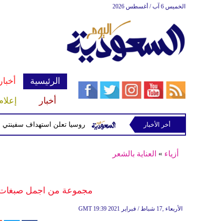
الخميس 6 آب / أغسطس 2026
الرئيسية
أخبار
أخبار
إعلام
أخر الأخبار
أسلحة للحوثيين غربي صنعاء
روسيا تعلن استهداف سفينتي شحن أوك
أزياء
»
العناية بالشعر
مجموعة من اجمل صبغات ش
19:39 2021 الأربعاء ,17 شباط / فبراير
GMT