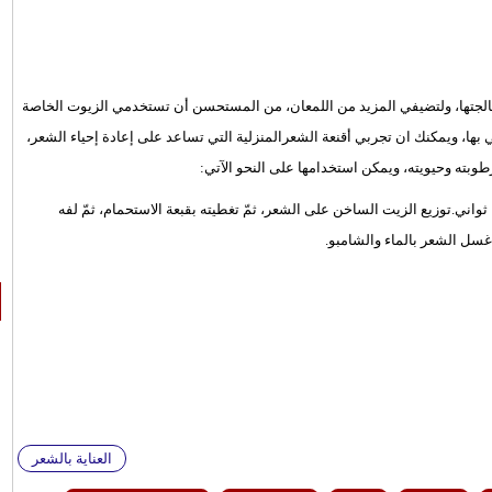
معالجتها، ولتضيفي المزيد من اللمعان، من المستحسن أن تستخدمي الزيوت الخاصة
ها، ويمكنك ان تجربي أقنعة الشعرالمنزلية التي تساعد على إعادة إحياء الشعر،
رطوبته وحيويته، ويمكن استخدامها على النحو الآتي:
تسخين كمية كافية من الزيت في الميكروويف لمدّة تترواح من 5 إلى 10 ثواني.توزيع الزيت الساخن على الشعر، ثمّ تغطيته بقبعة الاستحمام، ثمّ لفه
العناية بالشعر