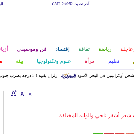
آخر تحديث GMT12:49:52
ال
عاجلة
رياضة
ثقافة
إقتصاد
فن وموسيقى
أزياء
تعليم
مرأة
علوم وتكنولوجيا
بيئة
م
رانيتين في البحر الأسود
زلزال بقوة 5.1 درجة يضرب جنوب اليابان دون تحذير من تسونامي
عر أشقر ثلجي والوانه المختلفة