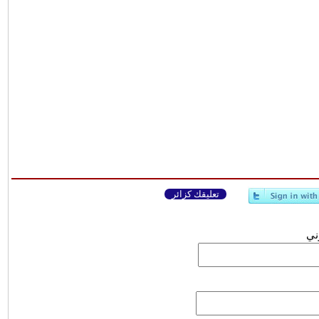
تعليقك كزائر
وني