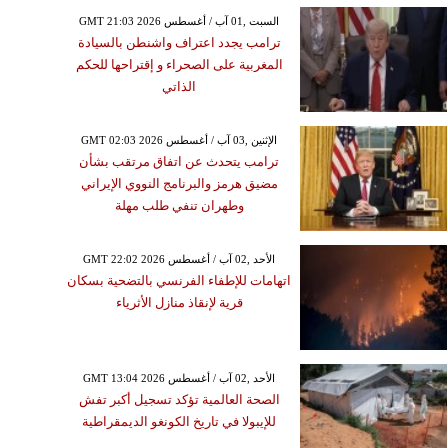
GMT 21:03 2026 السبت ,01 آب / أغسطس
ترامب يجدد اعتراف واشنطن بالسيادة
المغربية على الصحراء و إقتراحها للحكم
الذاتي
GMT 02:03 2026 الإثنين ,03 آب / أغسطس
ترامب يتحدث عن اتفاق مرتقب بشأن
مضيق هرمز والبرنامج النووي الإيراني
وطهران تنفي طلب مهلة
GMT 22:02 2026 الأحد ,02 آب / أغسطس
اتهامات للإطفاء الفرنسي بالتضحية بسكان
قرية لإنقاذ منازل الأثرياء
GMT 13:04 2026 الأحد ,02 آب / أغسطس
الصحة العالمية تؤكد تسجيل أكبر تفش
للإيبولا في تاريخ الكونغو الديمقراطية