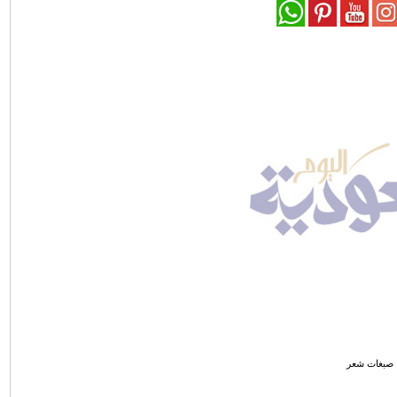
صبغات شعر