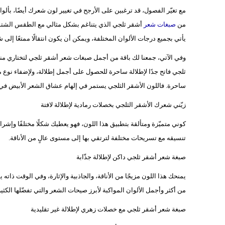
مع تغيّر الفصول، قد ترغبين على الأرجح في تغيير لون شعرك أيضًا، بأل
من
صبغات شعر
أشقر ثلجي الذي يتناغم بشكل مثالي مع الطقس الشتوي، 
يأتي بجميع درجات الألوان المختلفة، ويمكن أن يكون انتقالًا ممتعًا إلى
وفي الآتي، جمعنا لك باقة من أجمل صبغات شعر أشقر ثلجي لتختاري من
ثلجي فاتح جدًا لإطلالة ساحرة للحصول على أجمل إطلالة، ولإضفاء نوع من ال
ساحرة. فاللون الأشقر الثلجي يستمر في إلهام عشاق الشعر الأبيض في جم
زيّني شعرك الأشقر الثلجي بخصلات رمادية لإطلالة لافتة
كوني متميّزة ومتألقة بتطبيق هذا اللون، فهو يعطيك شكلًا مختلفًا وإشرا
تنسيقه مع تسريحات مختلفة لترتقي بها إلى مستوى عالٍ من الأناقة.
صبغة شعر أشقر ثلجي داكن لإطلالة جذّابة
يمنحك هذا اللون مزيجًا من الأناقة، والجاذبية والإثارة، وفي الوقت ذاته
من أكثر وأجمل الألوان المواكبة لأبرز صيحات الشعر والتي تفضّلها ال
صبغة شعر أشقر ثلجي مع خصلات زهري لإطلالة غير تقليدية