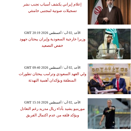
إعلام إيراني يكشف أسباب تجنب نشر
تسجيلات صوتية لمجتبى خامنئي
GMT 20:19 2026 الأحد ,02 آب / أغسطس
وزيرا خارجية السعودية وإيران يبحثان جهود
خفض التصعيد
GMT 09:40 2026 الأحد ,02 آب / أغسطس
ولي العهد السعودي وترامب يبحثان تطورات
المنطقة ويؤكدان أهمية التهدئة
GMT 15:16 2026 الأحد ,02 آب / أغسطس
مورينيو يشيد بأداء ريال مدريد رغم التعادل
ويؤكد قلقه من عدم اكتمال الفريق