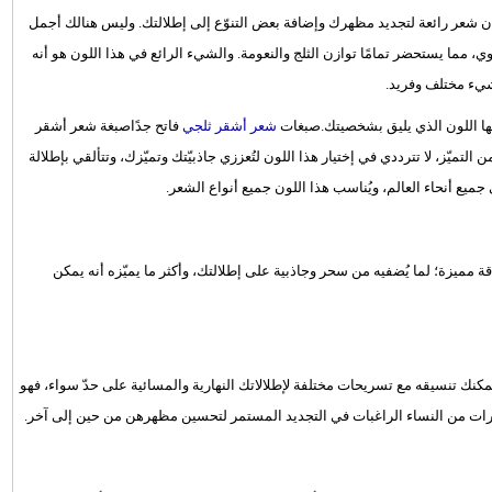
وان شعر رائعة لتجديد مظهرك وإضافة بعض التنوّع إلى إطلالتك. وليس هنالك أجمل
مما يستحضر تمامًا توازن الثلج والنعومة. والشيء الرائع في هذا اللون هو أنه
 شيء مختلف وفريد.
ها اللون الذي يليق بشخصيتك.صبغات
شعر أشقر ثلجي
فاتح جدًاصبغة شعر أشقر
تميّز، لا تترددي في إختيار هذا اللون لتُعززي جاذبيّتك وتميّزك، وتتألقي بإطلالة
يع أنحاء العالم، ويُناسب هذا اللون جميع أنواع الشعر.
قة مميزة؛ لما يُضفيه من سحر وجاذبية على إطلالتك، وأكثر ما يميّزه أنه يمكن
 يمكنك تنسيقه مع تسريحات مختلفة لإطلالاتك النهارية والمسائية على حدّ سواء، فهو
كثيرات من النساء الراغبات في التجديد المستمر لتحسين مظهرهن من حين إلى آخر.