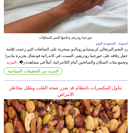
جورجينا رودريغز وخاتمها المثير للتساؤلات
لشبونة - السعودية اليوم
رد النجم البرتغالي كريستيانو رونالدو بسخرية على الشائعات التي زعمت إقامة
حفل زفافه على جورجينا رودريغيز، السبت، في كاتدرائية فونشال بجزيرة ماديرا.
وتجمع مئات السكان والسائحين أمام الكاتدرائية، أملاً في مشاهدة ر�...
المزيد
المزيد من التحقيقات السياحية
تناول المكسرات بانتظام قد يعزز صحة القلب ويقلل مخاطر
الأمراض