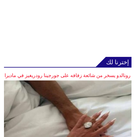
إخترنا لك
رونالدو يسخر من شائعة زفافه على جورجينا رودريغيز في ماديرا