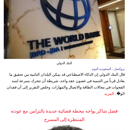
البنك الدولي
بروكسل - السعوديه اليوم
قال البنك الدولي إن الذكاء الاصطناعي قد يمكن البلدان النامية من تحقيق ما
يعادل قرناً من التنمية في غضون عقد واحد، شريطة أن تتحرك بسرعة لسد
الفجوات في مجالات الطاقة والاتصال والمهارات. وخلص التقرير إلى أن فقدان
الو�...
المزيد
فضل شاكر يواجه محطة قضائية جديدة بالتزامن مع عودته
المنتظرة إلى المسرح