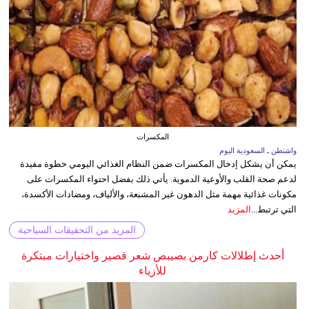
المكسرات
واشنطن ـ السعودية اليوم
يمكن أن يشكل إدخال المكسرات ضمن النظام الغذائي اليومي خطوة مفيدة
لدعم صحة القلب والأوعية الدموية. يأتي ذلك بفضل احتواء المكسرات على
مكونات غذائية مهمة مثل الدهون غير المشبعة، والألياف، ومضادات الأكسدة،
التي ترتبط...
المزيد
المزيد من التحقيقات السياحية
أحدث إطلالات كارمن بصيبص شعر قصير واختيارات مبتكرة
للأزياء