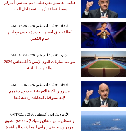
جياني إنفانتينو ينفي طلب دعم سياسي أميركي
وسط تصاعد أزمة الثقة داخل الفيفا
GMT 06:38 2026 الثلاثاء ,04 آب / أغسطس
أصالة تطلق أغنيتها الجديدة بتعاون مع ابنتها
شام الذهبي
GMT 08:04 2026 الإثنين ,03 آب / أغسطس
مواعيد مباريات اليوم الإثنين 3 أغسطس 2026
والقنوات الناقلة
GMT 16:46 2026 الثلاثاء ,04 آب / أغسطس
مسؤولو الكرة الأفريقية يجددون دعمهم
لإنفانتينو قبل انتخابات رئاسة فيفا
GMT 02:55 2026 الأربعاء ,05 آب / أغسطس
واشنطن تأمل باتفاق وشيك لإعادة فتح مضيق
هرمز وسط نفي إيراني للمحادثات المباشرة