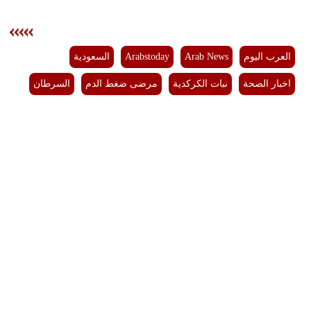
العرب اليوم
Arab News
Arabstoday
السعودية
اخبار الصحة
نبات الكركدية
مرضى ضغط الدم
السرطان