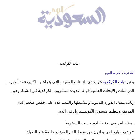
وسفر
ديكور
أخبار
إعلام
تعليم
نبات الكركدية
مرأة
القاهرة ـ العرب اليوم
يعتبر
نبات الكركدية
هو إحدي النباتات المفيدة التي يتجاهلها الكثير، فقد أظهرت
علوم
الدراسات والأبحاث العلمية فوائد عديدة لمشروب الكركدية في الشتاء وهو:
وتكنولوجيا
زيادة معدل الدورة الدموية وتنشيطها والمساعدة على خفض ضغط الدم
بيئة
المرتفع وتنظيم مستوى الكوليسترول في الدم.
مدوَّنات
- مفيد لمرضى ضغط الدم حسب السخونة:
* يشرب بارد لمن يعانون من ضغط الدم المرتفع خاصةً عند الصباح.
أبراج