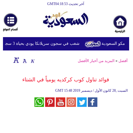
آخر تحديث GMT04:18:53
الرئيسية
أخبارعاجلة
رياضة
رامكو السعودية
شغب في سجون سريلانكا يودي بحياة 3 سجناء ويصيب 23 آخرين
ثقافة
إقتصاد
أفضل
»
المزيد من أخبار الأفضل
فن
فوائد تناول كوب كركديه يومياً في الشتاء
وموسيقى
15:48 2019 السبت ,28 كانون الأول / ديسمبر
GMT
أزياء
صحة
وتغذية
سياحة