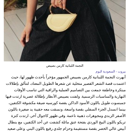
النجمة اللبنانية كارمن بصيبص
بيروت - السعودية اليوم
أبهرت النجمة اللبنانية كارمن بصيبص الجمهور مؤخراً بأحدث ظهور لها، حيث
اعتمدت قصة الشعر القصير متخلية عن شعرها الطويل المعتاد، لتتألق بإطلالات
مبتكرة وخاطفة جمعت بين التصاميم العملية والراقية التي تناسب الأوقات
النهارية والمناسبات الرسمية. ولفتت بصيبص الأنظار بإطلالة عصرية ارتدت فيها
جمبسوت طويل باللون الأسود الداكن بقصة كورسيه ضيقة مكشوفة الكتفين،
بينما انسدل الجزء السفلي بقصة واسعة، ونسقت معه حقيبة يد صغيرة باللون
الأصفر الزبدي ومجوهرات ذهبية ناعمة. وفي ظهور كاجوال آخر، ارتدت كنزة
تريكو باللون البيج الوردي بفتحة عنق مائلة كشفت عن أحد الكتفين، مع بنطال
أبيض عالي الخصر بقصة مستقيمة وحزام جلدي رفيع باللون البني. وعلى صعيد