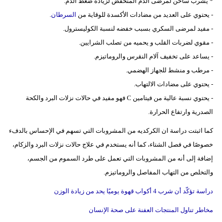
* يشرب ساخن لمرضى الدم المنخفض لزيادة ضغط الدم.
فيديو
- يحتوي على العديد من مضادات الأكسدة للوقاية من
السرطان
.
- مفيد لمرضى السكري بسبب خفضه لنسبة الكوليسترول.
سيارات
- مقوي لضربات القلب و يحميه من تصلب الشرايين.
- يساعد على تخفيف آلام النقرس والروماتيزم.
- مرطب و منشط للجهاز الهضمي.
- يحتوي على مضادات الالتهاب.
- يحتوي نسبة عالية من فيتامين C فهو مفيد في حالات نزلات البرد والكحة
الصدرية وارتفاع الحرارة.
كما اثبتت دراسة ان الكركديه من المشروبات التي تسهم في الإحساس بالدفء
خصوصًا في فصل الشتاء، كما أنه يستخدم في علاج حالات نزلات البرد والزكام،
إضافة إلى أنه من المشروبات التي تعمل على طرد السموم من الجسم،
والتخلص من التهاب المفاصل والروماتيزم.
دراسة تؤكّد أن شرب 4 أكواب قهوة يوميًا يحد من زيادة الوزن
مخاطر تناول المنتجات العفنة على صحة الإنسان