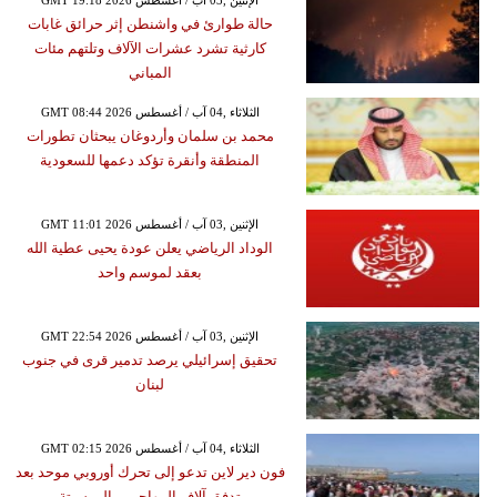
GMT 19:18 2026 الإثنين ,03 آب / أغسطس
حالة طوارئ في واشنطن إثر حرائق غابات
كارثية تشرد عشرات الآلاف وتلتهم مئات
المباني
GMT 08:44 2026 الثلاثاء ,04 آب / أغسطس
محمد بن سلمان وأردوغان يبحثان تطورات
المنطقة وأنقرة تؤكد دعمها للسعودية
GMT 11:01 2026 الإثنين ,03 آب / أغسطس
الوداد الرياضي يعلن عودة يحيى عطية الله
بعقد لموسم واحد
GMT 22:54 2026 الإثنين ,03 آب / أغسطس
تحقيق إسرائيلي يرصد تدمير قرى في جنوب
لبنان
GMT 02:15 2026 الثلاثاء ,04 آب / أغسطس
فون دير لاين تدعو إلى تحرك أوروبي موحد بعد
تدفق آلاف المهاجرين إلى سبتة