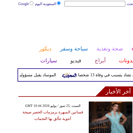
بحث
السعودية اليوم
Google
صحة وتغذية
سياحة وسفر
ديكور
دونات
أبراج
فيديو
سيارات
سبب في وفاة 13 شخصا
الموساد يقيل مسؤولين بارزين بعد تع
آخر الأخبار
GMT 10:44 2026 السبت ,25 تموز / يوليو
فساتين السهرة بزمزمات الخصر صيحة
أنثوية تتألق بها النجمات