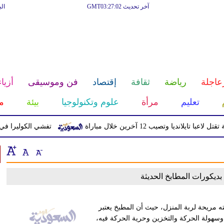
آخر تحديث GMT03:27:02
ال
عاجلة
رياضة
ثقافة
إقتصاد
فن وموسيقى
أزياء
تعليم
مرأة
علوم وتكنولوجيا
بيئة
م
 تايلانديا وتصيب 12 آخرين خلال مباراة
تفشي الكوليرا في تشاد يت
بديكورات المطابخ الحديثة
 مريحة لربة المنزل، حيث أن المطبخ يعتبر
 وسهولة الحركة والتخزين وحرية الحركة فيه،