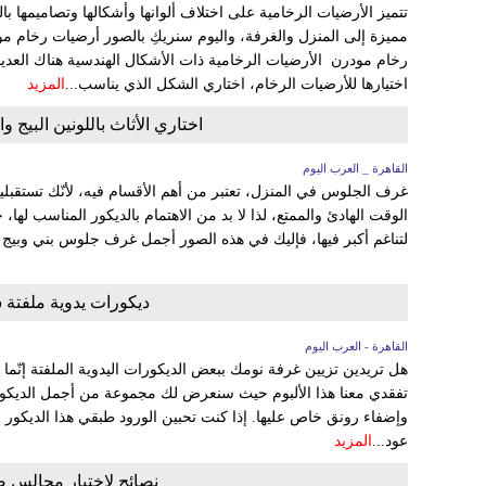
تتميز الأرضيات الرخامية على اختلاف ألوانها وأشكالها وتصاميمها 
مميزة إلى المنزل والغرفة، واليوم سنريكِ بالصور أرضيات رخام مو
رخام مودرن الأرضيات الرخامية ذات الأشكال الهندسية هناك العديد 
اختيارها للأرضيات الرخام، اختاري الشكل الذي يناسب...
المزيد
اختاري الأثاث باللونين البي
القاهرة _ العرب اليوم
غرف الجلوس في المنزل، تعتبر من أهم الأقسام فيه، لأنّك تستقبل
الوقت الهادئ والممتع، لذا لا بد من الاهتمام بالديكور المناسب لها، 
لتناغم أكبر فيها، فإليك في هذه الصور أجمل غرف جلوس بني وبيج ل
ديكورات يدوية ملفتة 
القاهرة - العرب اليوم
هل تريدين تزيين غرفة نومك ببعض الديكورات اليدوية الملفتة إنّما 
تفقدي معنا هذا الألبوم حيث سنعرض لك مجموعة من أجمل الديكورات
وإضفاء رونق خاص عليها. إذا كنت تحبين الورود طبقي هذا الديكور 
عود...
المزيد
نصائح لاختيار مجالس 