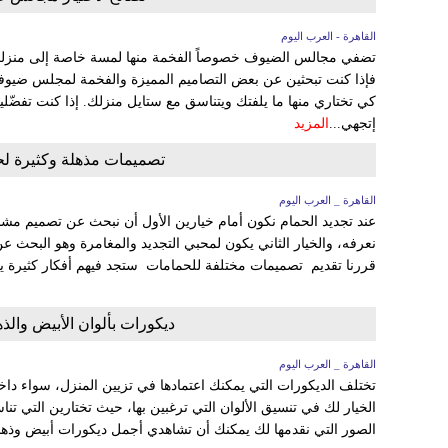
القاهرة - العرب اليوم
تضفي مجالس الضيوف خصوصاً الفخمة منها لمسة خاصة إلى منزلك
فإذا كنت تبحثين عن بعض التصاميم المميزة والفخمة لمجلس ضيوف
كي تختاري منها ما يلفتك ويتناسق مع ستايل منزلك. إذا كنت تفضّل
إتجهي...
المزيد
تصميمات مذهلة وكثيرة لحم
القاهرة _ العرب اليوم
عند تجديد الحمام نكون أمام خيارين الأول أن نبحث عن تصميم مشابه
نعرفه، والخيار الثاني يكون لمحبي التجديد والمغامرة وهو البحث عن
قررنا تقديم تصميمات مختلفة للحمامات ستجد فيهم أفكار كثيرة ي
ديكورات بألوان الأبيض والذه
القاهرة _ العرب اليوم
تختلف الديكورات التي يمكنك اعتمادها في تزيين المنزل، سواء داخليًا
الخيار لك في تنسيق الألوان التي ترغبين بها، حيث تختارين التي 
الصور التي نقدمها لك يمكنك أن تشاهدي أجمل ديكورات أبيض وذهب