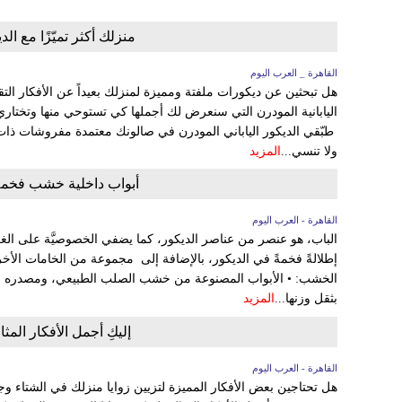
منزلك أكثر تميّزًا مع ال
القاهرة _ العرب اليوم
هل تبحثين عن ديكورات ملفتة ومميزة لمنزلك بعيداً عن الأفكار التقل
اليابانية المودرن التي سنعرض لك أجملها كي تستوحي منها وتختا
طبّقي الديكور الياباني المودرن في صالونك معتمدة مفروشات ذات تص
ولا تنسي...
المزيد
أبواب داخلية خشب فخمة
القاهرة - العرب اليوم
الباب، هو عنصر من عناصر الديكور، كما يضفي الخصوصيَّة على ا
إطلالةً فخمةً في الديكور، بالإضافة إلى مجموعة من الخامات الأخرى. 
الخشب: • الأبواب المصنوعة من خشب الصلب الطبيعي، ومصدره شجر
بثقل وزنها...
المزيد
إليكِ أجمل الأفكار المثا
القاهرة - العرب اليوم
هل تحتاجين بعض الأفكار المميزة لتزيين زوايا منزلك في الشتاء وجع