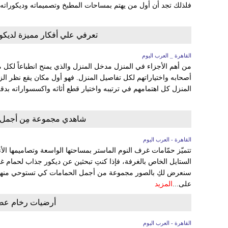
فلذلك تجد أن أول من يهتم بمساحات المطبخ وتصميماته وديكوراته 
تعرفي علي أفكار مميزة لديكو
القاهرة _ العرب اليوم
من أهم الأجزاء في المنزل مدخل المنزل والذي يمنح انطباعاً لكل
أصحابه واختياراتهم لكل تفاصيل المنزل. فهو أول مكان يقع نظر ا
المنزل كل اهتمامهم في ترتيبه واختيار قطع أثاثه واكسسواراته بدق
شاهدي مجموعة مِن أجمل و
القاهرة - العرب اليوم
تتميّز حمّامات غرف النوم الماستر بمساحتها الواسعة وتصاميمها الأ
الستايل الخاص بالغرفة، فإذا كنتِ تبحثين عن ديكور جذاب لحمام غرف
سنعرض لكِ بالصور مجموعة من أجمل الحمامات كي تستوحي منها وتخ
على...
المزيد
أرضيات رخام عصر
القاهرة - العرب اليوم