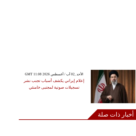
GMT 11:08 2026 الأحد ,02 آب / أغسطس
إعلام إيراني يكشف أسباب تجنب نشر
تسجيلات صوتية لمجتبى خامنئي
أخبار ذات صلة