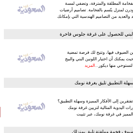
بالفخامة المطلقة والمترفة، وتضفي لمسة
درن لمنزل يتّسم بالفخامة. تصاميم أرضيات
والعديد من التصاميم الهندسية التي بإمكانك
ج والبني للحصول على غرفة جلوس فاخرة
ين الضيوف فيها، وتتيح لك فرصة تمضية
حيث يمكنك أن اختيار اللونين البني والبيج
تستوحي منها ديكور...
المزيد
سهلة التطبيق تليق بغرفة نومك
تفتقرين إلى الأفكار المميزة وسهلة التطبيق؟
 اليدوية المثالية لتزيين غرفة نومك
المميز في غرفة نومك، عبر تثبيت
ضيوف فخمة وملفتة تليق بمنزلك