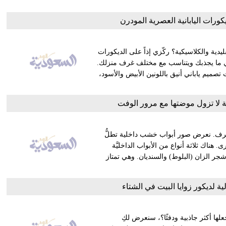
ديكورات اليابانية العصرية المودرن
يدية والكلاسيكية؟ ركّزي إذاً على الديكورات
ري ما يجذبك ويتناسب مع مختلف غرف منزلك.
ميم ياباني أنيق باللونين الأبيض والأسود،
 لا تزول موضتها مع مرور الوفت
لغرف. نعرض صور أبواب خشب داخلية تطلُّ
هناك ثلاثة أنواع من الأبواب الداخليَّة
 الزان (البلوط) والسنديان. وهي تمتاز
لية لديكور زوايا البيت في الشتاء
لها أكثر جاذبية ودفئًا؟، سنعرض لكِ