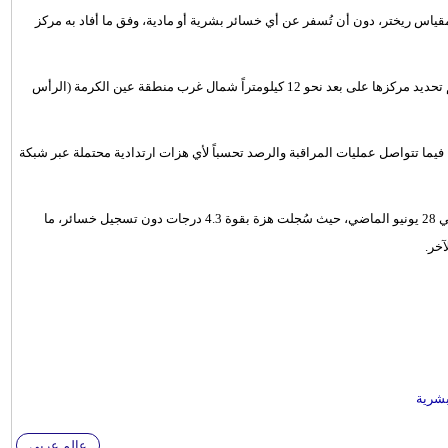
درجات على مقياس ريختر، دون أن تُسفر عن أي خسائر بشرية أو مادية، وفق ما أفاد به مركز
وأوضح المركز أن الهزة وقعت عند الساعة 13:11 بالتوقيت المحلي، وتم تحديد مركزها على بعد نحو 12 كيلومتراً شمال غرب منطقة عين الكرمة (الرأس
يما تتواصل عمليات المراقبة والرصد تحسباً لأي هزات ارتدادية محتملة عبر شبكة
وتأتي هذه الهزة بعد أيام من نشاط زلزالي مماثل شهدته ولاية الجلفة في 28 يونيو الماضي، حيث سُجلت هزة بقوة 4.3 درجات دون تسجيل خسائر، ما
آخر.
عالم عربي