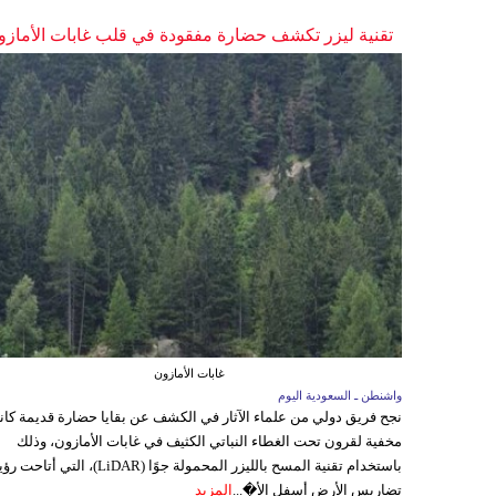
تقنية ليزر تكشف حضارة مفقودة في قلب غابات الأمازو
غابات الأمازون
واشنطن ـ السعودية اليوم
نجح فريق دولي من علماء الآثار في الكشف عن بقايا حضارة قديمة كا
مخفية لقرون تحت الغطاء النباتي الكثيف في غابات الأمازون، وذلك
باستخدام تقنية المسح بالليزر المحمولة جوًا (LiDAR)، التي أتاحت
تضاريس الأرض أسفل الأ�...
المزيد