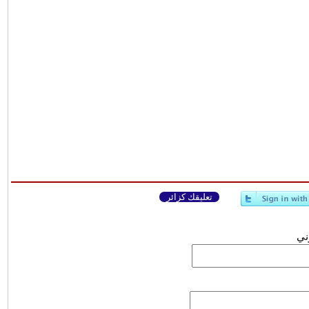
تعليقك كزائر
وني