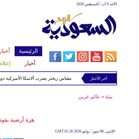
الأحد 9 آب / أغسطس 2026
الرئيسية
أخبار
أخبار
إعلام
زلزال بقوة 5 درجات على مقياس ريختر يضرب ألاسكا الأميركية دون خسائر بشرية أو مادية
أخر الأخبار
بيئة
»
عالم عربي
هزة أرضية بقوة 3.4 درجات في الجزا
01:26 2026 الإثنين ,06 تموز / يوليو
GMT