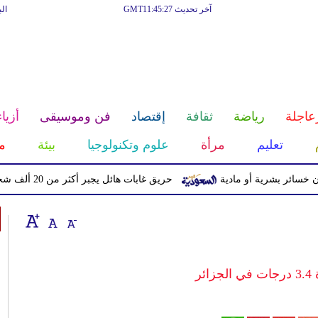
آخر تحديث GMT11:45:27
ال
عاجلة
رياضة
ثقافة
إقتصاد
فن وموسيقى
أزياء
تعليم
مرأة
علوم وتكنولوجيا
بيئة
م
حريق غابات هائل يجبر أكثر من 20 ألف شخص على إخلاء منازلهم في كندا
ئر