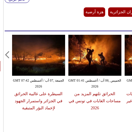
ان الجزائرية
هزة أرضية
 GMT 01:34
الخميس ,06 آب / أغسطس GMT 01:41
الجمعة ,07 آب / أغسطس GMT 07:42
2026
2026
ات
الحرائق تلتهم المزيد من
السيطرة على غالبية الحرائق
غير
مساحات الغابات في تونس في
في الجزائر واستمرار الجهود
2026
لإخماد البؤر المتبقية