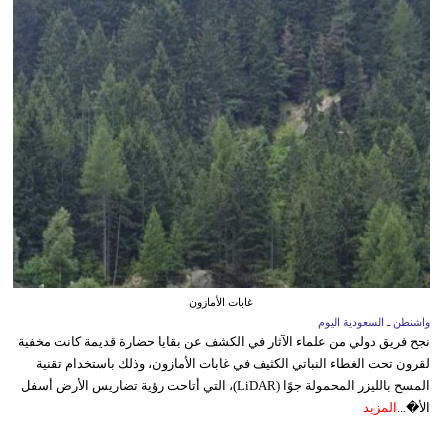
غابات الأمازون
واشنطن ـ السعودية اليوم
نجح فريق دولي من علماء الآثار في الكشف عن بقايا حضارة قديمة كانت مخفية
لقرون تحت الغطاء النباتي الكثيف في غابات الأمازون، وذلك باستخدام تقنية
المسح بالليزر المحمولة جوًا (LiDAR)، التي أتاحت رؤية تضاريس الأرض أسفل
الأ�...
المزيد