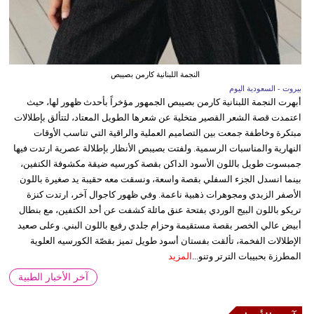
النجمة اللبنانية كارمن بصيبص
بيروت - السعودية اليوم
أبهرت النجمة اللبنانية كارمن بصيبص الجمهور مؤخراً بأحدث ظهور لها، حيث
اعتمدت قصة الشعر القصير متخلية عن شعرها الطويل المعتاد، لتتألق بإطلالات
مبتكرة وخاطفة جمعت بين التصاميم العملية والراقية التي تناسب الأوقات
النهارية والمناسبات الرسمية. ولفتت بصيبص الأنظار بإطلالة عصرية ارتدت فيها
جمبسوت طويل باللون الأسود الداكن بقصة كورسيه ضيقة مكشوفة الكتفين،
بينما انسدل الجزء السفلي بقصة واسعة، ونسقت معه حقيبة يد صغيرة باللون
الأصفر الزبدي ومجوهرات ذهبية ناعمة. وفي ظهور كاجوال آخر، ارتدت كنزة
تريكو باللون البيج الوردي بفتحة عنق مائلة كشفت عن أحد الكتفين، مع بنطال
أبيض عالي الخصر بقصة مستقيمة وحزام جلدي رفيع باللون البني. وعلى صعيد
الإطلالات الفخمة، تألقت بفستان أسود طويل تميز بقصّة الكورسيه العلوية
المطرزة بحبيبات الترتر وتنو...
المزيد
آخر الأخبار الطبية