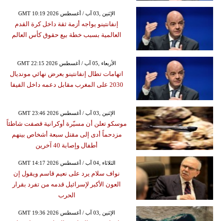
GMT 10:19 2026 الإثنين ,03 آب / أغسطس
إنفانتينو يواجه أزمة ثقة داخل كرة القدم
العالمية بسبب خطة بيع حقوق كأس العالم
GMT 22:15 2026 الأربعاء ,05 آب / أغسطس
اتهامات تطال إنفانتينو بعرض نهائي مونديال
2030 على المغرب مقابل دعمه داخل الفيفا
GMT 23:46 2026 الإثنين ,03 آب / أغسطس
موسكو تعلن أن مسيّرة أوكرانية قصفت شاطئاً
مزدحماً أدى إلى مقتل سبعة أشخاص بينهم
أطفال وإصابة 40 آخرين
GMT 14:17 2026 الثلاثاء ,04 آب / أغسطس
نواف سلام يرد على نعيم قاسم ويقول إن
العون الأكبر لإسرائيل قدمه من تفرد بقرار
الحرب
GMT 19:36 2026 الإثنين ,03 آب / أغسطس