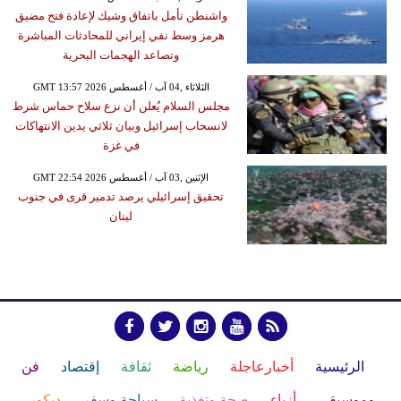
واشنطن تأمل باتفاق وشيك لإعادة فتح مضيق
هرمز وسط نفي إيراني للمحادثات المباشرة
وتصاعد الهجمات البحرية
GMT 13:57 2026 الثلاثاء ,04 آب / أغسطس
مجلس السلام يُعلن أن نزع سلاح حماس شرط
لانسحاب إسرائيل وبيان ثلاثي يدين الانتهاكات
في غزة
GMT 22:54 2026 الإثنين ,03 آب / أغسطس
تحقيق إسرائيلي يرصد تدمير قرى في جنوب
لبنان
الرئيسية
أخبارعاجلة
رياضة
ثقافة
إقتصاد
فن
وموسيقى
أزياء
صحة وتغذية
سياحة وسفر
ديكور