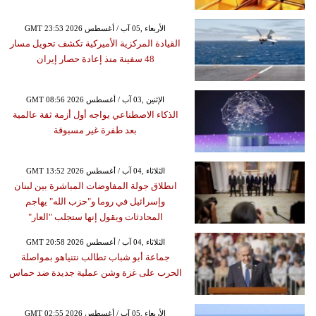
GMT 23:53 2026 الأربعاء ,05 آب / أغسطس
القيادة المركزية الأميركية تكشف تحويل مسار
48 سفينة منذ إعادة حصار إيران
GMT 08:56 2026 الإثنين ,03 آب / أغسطس
الذكاء الاصطناعي يواجه أول أزمة ثقة عالمية
بعد طفرة غير مسبوقة
GMT 13:52 2026 الثلاثاء ,04 آب / أغسطس
انطلاق جولة المفاوضات المباشرة بين لبنان
وإسرائيل في روما و"حزب الله" يهاجم
المحادثات ويقول إنها ستجلب "العار"
GMT 20:58 2026 الثلاثاء ,04 آب / أغسطس
جماعة أبو شباب تطالب نتنياهو بمواصلة
الحرب على غزة وشن عملية جديدة ضد حماس
GMT 02:55 2026 الأربعاء ,05 آب / أغسطس