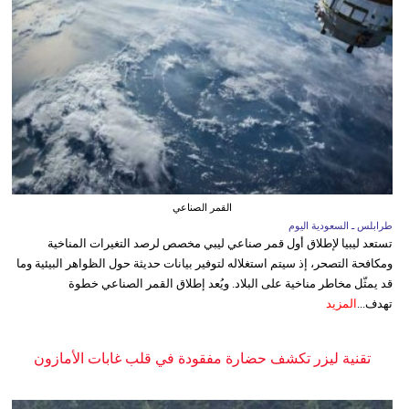
القمر الصناعي
طرابلس ـ السعودية اليوم
تستعد ليبيا لإطلاق أول قمر صناعي ليبي مخصص لرصد التغيرات المناخية
ومكافحة التصحر، إذ سيتم استغلاله لتوفير بيانات حديثة حول الظواهر البيئية وما
قد يمثّل مخاطر مناخية على البلاد. ويُعد إطلاق القمر الصناعي خطوة
تهدف...
المزيد
تقنية ليزر تكشف حضارة مفقودة في قلب غابات الأمازون