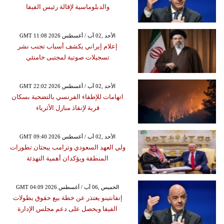
والدبلوماسية لإقالة رئيس الفيفا
GMT 11:08 2026 الأحد ,02 آب / أغسطس
إعلام إيراني يكشف أسباب تجنب نشر
تسجيلات صوتية لمجتبى خامنئي
GMT 22:02 2026 الأحد ,02 آب / أغسطس
اتهامات للإطفاء الفرنسي بالتضحية بسكان
قرية لإنقاذ منازل الأثرياء
GMT 09:40 2026 الأحد ,02 آب / أغسطس
ولي العهد السعودي وترامب يبحثان تطورات
المنطقة ويؤكدان أهمية التهدئة
GMT 04:09 2026 الخميس ,06 آب / أغسطس
إنفانتينو يعتذر عن خطة بيع حقوق بطولات
الفيفا ويحصل على دعم مجلس الإدارة