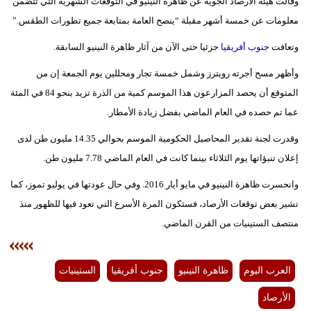
وقالت هيئة الأرصاد الجوية عن ظاهرة النينيو في التوقعات الشهرية التي تتضمن
فيديو
معلومات عن خمسة أشهر مقبلة “ينصح العامة بمتابعة جميع تطورات الطقس.”
وتعافت
جنوب أفريقيا
جزئيا حتى الآن من آثار ظاهرة النينيو السابقة.
سيارات
وأظهر مسح أجرته رويترز وشمل خمسة تجار ومحللين يوم الجمعة إن من
المتوقع أن يحصد المزارعون هذا الموسم كمية من الذرة تزيد بنحو 84 في المئة
عما تم حصده في العام الماضي بفضل زيادة الأمطار.
وقدرت لجنة تقدير المحاصيل الحكومية الموسم بحوالي 14.35 مليون طن لدى
إعلان تنبؤاتها يوم الثلاثاء بينما كانت في العام الماضي 7.78 مليون طن.
وانحسرت ظاهرة النينيو في مايو أيار 2016. وفي حال عودتها في يوليو تموز، كما
تشير بعض توقعات الأرصاد، فستكون المرة الأسرع التي تعود فيها للظهور منذ
منتصف الستينيات من القرن الماضي.
العرب اليوم
ظاهرة النينيو
جنوب أفريقيا
الستينيات
الأرصاد