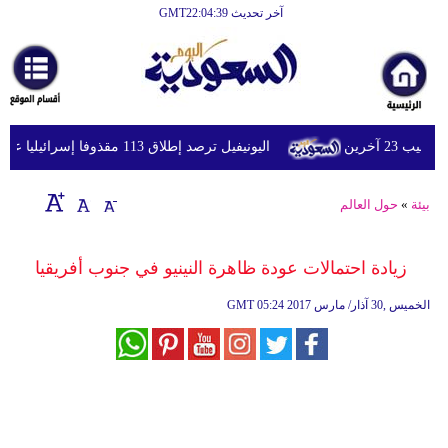
آخر تحديث GMT22:04:39
الرئيسية
أخبارعاجلة
رياضة
اليونيفيل ترصد إطلاق 113 مقذوفا إسرائيليا على لبنان خلال يوم واحد
ثقافة
إقتصاد
بيئة
»
حول العالم
فن
زيادة احتمالات عودة ظاهرة النينيو في جنوب أفريقيا
وموسيقى
05:24 2017 الخميس ,30 آذار/ مارس
GMT
أزياء
صحة
وتغذية
سياحة