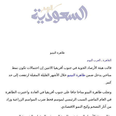
وسفر
ديكور
أخبار
إعلام
تعليم
ظاهرة النينيو
مرأة
القاهرة ـ العرب اليوم
قالت هيئة الأرصاد الجوية في جنوب أفريقيا الاثنين إن احتمالات تكون نمط
علوم
مناخي يدخل ضمن
ظاهرة النينيو
خلال الأشهر القليلة المقبلة ارتفعت إلى حد
وتكنولوجيا
كبير.
بيئة
وتجلب ظاهرة النينو مناخا جافا على جنوب أفريقيا في العادة. واعتبرت الظاهرة
في العام الماضي السبب الرئيسي لموسم قحط ضرب المواسم الزراعية وزاد
مدوَّنات
من آثار التضخم وكبح النمو الاقتصادي.
أبراج