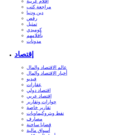
أفلام عربية
مراجعة كتب
دين ودنيا
رقص
تمثيل
كوميدي
بأقلامهم
مدونات
إقتصاد
عالم الاقتصاد والمال
أخبار الاقتصاد والمال
فيديو
عقارات
اقتصاد دولي
اقتصاد عربي
حوارات وتقارير
تقارير خاصة
نفط وبتروكيماويات
مصارف
قضايا ساخنة
أسواق مالية