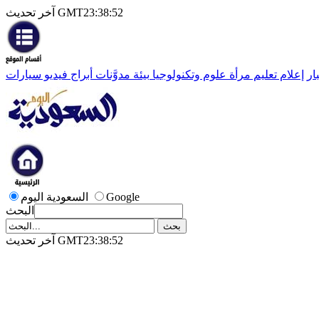
آخر تحديث GMT23:38:52
ار
إعلام
تعليم
مرأة
علوم وتكنولوجيا
بيئة
مدوَّنات
أبراج
فيديو
سيارات
Google
السعودية اليوم
البحث
آخر تحديث GMT23:38:52