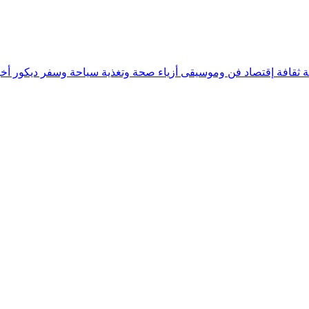
ة
ثقافة
إقتصاد
فن وموسيقى
أزياء
صحة وتغذية
سياحة وسفر
ديكور
أخب