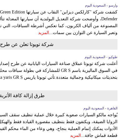
وارسو - السعودية اليوم
Defender، وأوضحت شركة التعديل البولندية أن سيارتها المعدلة
المصنوعة من ألياف الكربون، كما تعكس أشرطة السباقات، التي تع
وتعبر السيارة عن التوازن بين سمات...
المزيد
شركة تويوتا تعلن عن طرح 
طوكيو - السعودية اليوم
بتحديثات ميكانيكية وجمالية متعددة.تأتي تويوتا ياريس Toyota yaris GR S بفتيس اوتوماتيك CVT جديد بـ...
طرق إزالة كافة الأتربة
القاهرة - السعودية اليوم
يُواجه مالكو السيارات صعوبة كبيرة خلال عملية تنظيف سقف السيا
الزوايا الضيقة، ويكتفون فقط بتنظيف مقصورة القيادة فقط والهيكل
الأدوات يمكنك إتمام العملية بنجاح، وهي وعاء من الماء محكم ال
قطعة قماش جافة...
المزيد