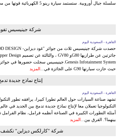
سلسلة جبال أوروبية. ستستمد سيارة رينو 5 الكهربائية قوتها من محرك كهربائي، ينتج قوة...
شركة جينيسيس تفوز ب
القاهرة - السعودية اليوم
Genesis Infotainment System.جينيسيس سجلت حضور
حيث حازت سيارتها G90 على الجائزة في...
المزيد
إنتاج نماذج جديدة تدم
القاهرة - السعودية اليوم
تشهد صناعة السيارات حول العالم تطورا كبيرا، يرافقه تطور التك
التكنولوجيا تعملان معا لإنتاج نماذج جديدة تدمج بين الجديد في عالم
بينهما؟. الفرق بين...
المزيد
شركة "كارلكس ديزاين" تكشف النقاب عن سيار