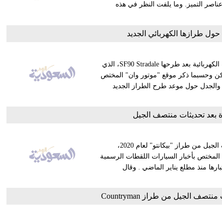
من عناصر التميز. وما يلفت النظر في هذه
ول طرازها الكهربائي الجديد
دعمت شركة فيراري الإيطالية الفاخرة تواجدها في سوق السيارات الكهربائية بعد طرحها SF90 Stradale، الذي
لكن وحسبما ذكر موقع "موتور وان" المختص
ت والجدل حول موعد طرح الطراز الجديد
دة بعد تحديثات منتصف الجيل
أزاحت شركة كيا الكورية الجنوبية الستار عن نسخة تحديث منتصف الجيل من طراز "بيكانتو" لعام 2020،
المختص بأخبار السيارات اللقطات الرسمية
ارها منذ مطلع يناير الماضي . وقال
ف الجيل من طراز Countryman