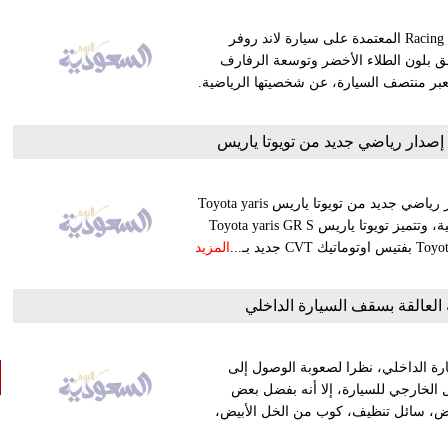
كشفت شركة "كارلكس ديزاين" النقاب عن سيارتها Racing Green Edition المعتمدة على سيارة لاند روفر
 تتألق بلون الطلاء الأخضر وتوسعة الرفارف
بر منتصف السيارة، عن شخصيتها الرياضية.
إصدار رياضي جديد من تويوتا ياريس
أعلنت شركة تويوتا عملاق صناعة السيارات اليابانية عن طرح إصدار رياضي جديد من تويوتا ياريس Toyota yaris
في السوق الماليزية باسم GR S للمشاركة في بطولة سباقات محلية، وتتميز تويوتا ياريس Toyota yaris GR S
المزيد
 العالقة بسقف السيارة الداخلي
رة الداخلي، نظرا لصعوبة الوصول إلى
 الخارجي للسيارة، إلا أنه بفضل بعض
قبض، سائل تنظيف، كوب من الخل الأبيض،