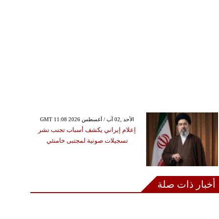
GMT 11:08 2026 الأحد ,02 آب / أغسطس
إعلام إيراني يكشف أسباب تجنب نشر
تسجيلات صوتية لمجتبى خامنئي
أخبار ذات صلة