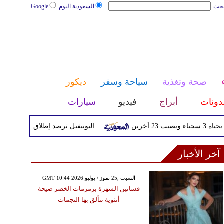
بحث
السعودية اليوم
Google
صحة وتغذية
سياحة وسفر
ديكور
دونات
أبراج
فيديو
سيارات
ين
اليونيفيل ترصد إطلاق 113 مقذوفا إسرائيليا على لبنان خلال يوم واحد
آخر الأخبار
GMT 10:44 2026 السبت ,25 تموز / يوليو
فساتين السهرة بزمزمات الخصر صيحة
أنثوية تتألق بها النجمات