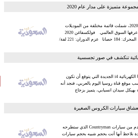
جموعة متميزة على مدار عام 2020
قدمت ماركة فولكسفاغن الألمانية مجموعة متميزة على مدار عام 2020، شملت قائمة مختلفة من الموديلات
التي نافست بأسعار متفاوتة ومميزات قوية، كان أبرزها 9 طرازات عرفها السوق العالمي. فولكسفاغن 2020
Tiguan التكلفة الافتتاحية: 25,965 دولار عدد الفئات المتوفرة: 5 قوة المحرك: 184 حصانا عزم الدوران: 221 لفة/
نشرت شركة بي إم دبليو بعض الفيديوهات والمعلومات عن سيارتها الكهربائية i4 الجديدة التي يتوقع أن تكون
سب موقع قناة روسيا اليوم بالعربي، فنجد أنه
ة بهيكل سيدان انسيابي، يتميز بزجاج
تتطلع أنظار محبي سيارات الكروس أوفر الصغيرة إلى النموذج القادم من سيارات Countryman الذي ستطرحه
ديدة نلاحظ أنها أتت بحجم شبيه بحجم سيارات