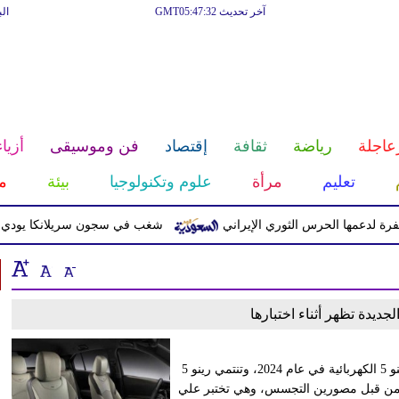
آخر تحديث GMT05:47:32
ال
عاجلة
رياضة
ثقافة
إقتصاد
فن وموسيقى
أزياء
تعليم
مرأة
علوم وتكنولوجيا
بيئة
م
عمها الحرس الثوري الإيراني
شغب في سجون سريلانكا يودي بحياة 3 سجناء ويصيب 23 آخر
أعلنت شركة رينو الفرنسية عن إنتاج سياراتها الكهربائية الجديدة رينو 5 الكهربائية في عام 2024، وتنتمي رينو 5
ية. وتم رصد سيارة رينو 5 خلال اختبارها من قبل مصورين التجسس، وهي تختبر علي