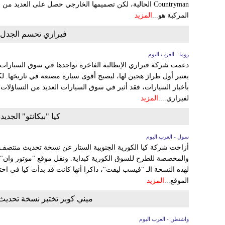
Countryman الحالية، لكن تصميمها الخارجي حصل على العديد 
المركبة هو...
المزيد
فيراري تحسم الجدل ح
روما - العرب اليوم
يعتبر أول طراز هجين لها، ليصبح أقوى سيارة مصنعة في تاريخها. 
بأخبار السيارات، فقد أثير في سوق السيارات العديد من التساؤلا
لفيراري....
المزيد
كيا "بيكانتو" الجدي
سول - العرب اليوم
والمخصصة للطرح للسوق الكورية كبداية. ونقل موقع "موتور وان" 
لهذه النسخة الـ "فيسب ليفت"، ذاكرا أنها كانت قد بدأت كيا في اختب
الموقع...
المزيد
ميني كوبر تختبر نسخة تحديث منتص
واشنطن - العرب اليوم