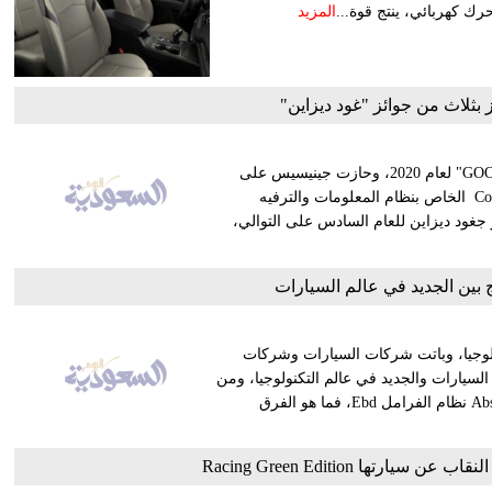
المزيد
ثلاث من جوائز "غود ديزاين"
حصدت شركة جينيسيس ثلاث من جوائز "غود ديزاين- GOOD DESIGN" لعام 2020، وحازت جينيسيس على
جائزتين عن طرازيها G80و GV80 ، والثالثة عن تصميم Copper Design الخاص بنظام المعلومات والترفيه
ها في جوائز جغود ديزاين للعام السادس على التوالي،
ج بين الجديد في عالم السيارات
نولوجيا، وباتت شركات السيارات وشركات
 السيارات والجديد في عالم التكنولوجيا، ومن
أمثلة التطورات الكبيرة في الصناعة أنظمه فرامل، نظام الفرامل Abs نظام الفرامل Ebd، فما هو الفرق
تها Racing Green Edition