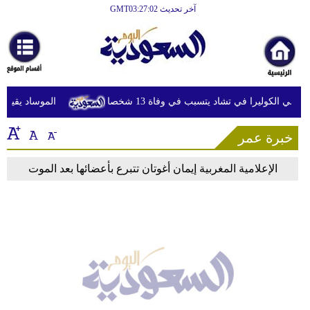
آخر تحديث GMT03:27:02
الرئيسية
أخبارعاجلة
رياضة
فشي الكوليرا في تشاد يتسبب في وفاة 13 شخصا
الموساد يقيل مس
ثقافة
خبرة عمر
إقتصاد
فن
الإعلامية المغربية إيمان أغوتان تتبرع بأعضائها بعد الموت
وموسيقى
أزياء
صحة
وتغذية
سياحة