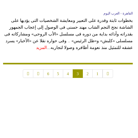
القاهرة - العرب اليوم
بخطوات ثابتة وقدرة على التعبير ومعايشة الشخصيات التى يؤديها على
الشاشة نجح النجم الشاب مهند حسنى فى الوصول إلى إعجاب الجمهور
بقدراته وأدائه بداية من دوره فى مسلسل «الأب الروحى» ومشاركاته فى
مسلسلى «كلبش» و«ظل الرئيس» .. وفى حواره نقلا عن «الأخبار» يسرد
عشقه للتمثيل منذ نعومة أظافره وصولا لتجاربه...
المزيد
6
5
4
3
2
1