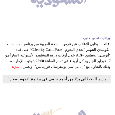
فيديو
سيارات
أبوظبي - السعودية اليوم
أعلنت أبوظبي للإعلام، عن عرض النسخة العربية من برنامج المسابقات
الكوميدي الشهير "تحدي النجوم - Celebrity Game Face" على قناة
"أبوظبي" وتطبيق ADtv خلال أوقات ذروة المشاهدة الأسبوعية اعتباراً من
17 فبراير الجاري، كل أربعاء في تمام الساعة 22:00 بتوقيت الإمارات،
وذلك بالتعاون مع "إن بي سي يونيفرسال فورماتس". ويعتبر...
المزيد
ياسر القحطاني بدلا من أحمد حلمي في برنامج "نجوم صغار"