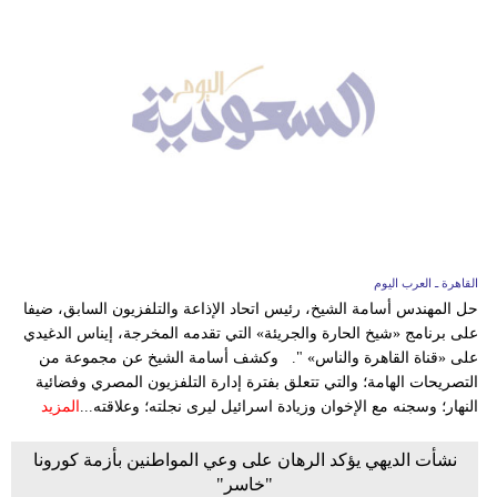
القاهرة ـ العرب اليوم
حل المهندس أسامة الشيخ، رئيس اتحاد الإذاعة والتلفزيون السابق، ضيفا
على برنامج «شيخ الحارة والجريئة» التي تقدمه المخرجة، إيناس الدغيدي
على «قناة القاهرة والناس» ". وكشف أسامة الشيخ عن مجموعة من
التصريحات الهامة؛ والتي تتعلق بفترة إدارة التلفزيون المصري وفضائية
النهار؛ وسجنه مع الإخوان وزيادة اسرائيل ليرى نجلته؛ وعلاقته...
المزيد
نشأت الديهي يؤكد الرهان على وعي المواطنين بأزمة كورونا
"خاسر"