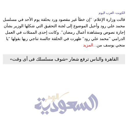
الكويت- العرب اليوم
قالت وزارة الإعلام: "إن خطأ غير مقصود ورد بحلقة يوم الأحد في مسلسل
⁧محمد علي رود⁩ وأحيل الموضوع إلى لجنة التحقيق التي شكلها الوزير بشأن
إجازة نصوص ومشاهدة أعمال رمضان". وكانت إحدى الممثلات في العمل
الدرامي "محمد علي رود" ظهرت في الحلقة جالسة تناجي ربها بقولها "يا
منجي يوسف من...
المزيد
القاهرة والناس ترفع شعار «شوف مسلسلك فى أى وقت»