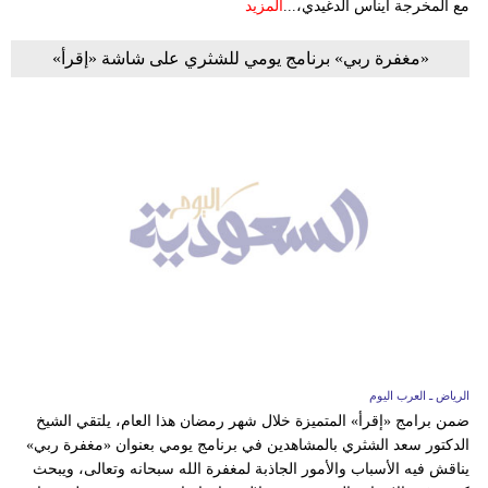
مع المخرجة ايناس الدغيدي،...
المزيد
«مغفرة ربي» برنامج يومي للشثري على شاشة «إقرأ»
الرياض ـ العرب اليوم
ضمن برامج «إقرأ» المتميزة خلال شهر رمضان هذا العام، يلتقي الشيخ
الدكتور سعد الشثري بالمشاهدين في برنامج يومي بعنوان «مغفرة ربي»
يناقش فيه الأسباب والأمور الجاذبة لمغفرة الله سبحانه وتعالى، ويبحث