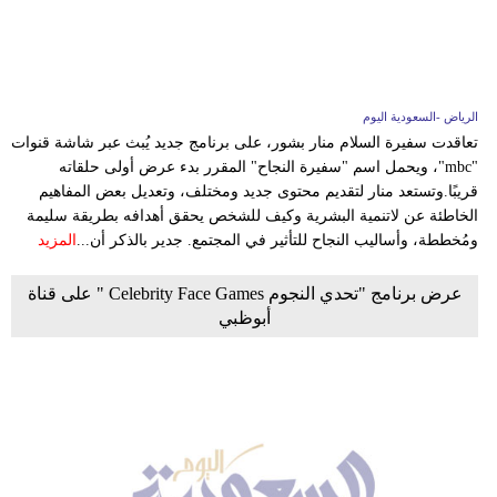
وسفر
ديكور
أخبار
الرياض -السعودية اليوم
تعاقدت سفيرة السلام منار بشور، على برنامج جديد يُبث عبر شاشة قنوات
إعلام
"mbc"، ويحمل اسم "سفيرة النجاح" المقرر بدء عرض أولى حلقاته
قريبًا.وتستعد منار لتقديم محتوى جديد ومختلف، وتعديل بعض المفاهيم
تعليم
الخاطئة عن لاتنمية البشرية وكيف للشخص يحقق أهدافه بطريقة سليمة
ومُخططة، وأساليب النجاح للتأثير في المجتمع. جدير بالذكر أن...
المزيد
مرأة
عرض برنامج "تحدي النجوم Celebrity Face Games " على قناة
علوم
أبوظبي
وتكنولوجيا
بيئة
مدوَّنات
أبراج