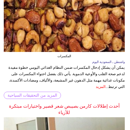
المكسرات
واشنطن ـ السعودية اليوم
يمكن أن يشكل إدخال المكسرات ضمن النظام الغذائي اليومي خطوة مفيدة
لدعم صحة القلب والأوعية الدموية. يأتي ذلك بفضل احتواء المكسرات على
مكونات غذائية مهمة مثل الدهون غير المشبعة، والألياف، ومضادات الأكسدة،
التي ترتبط...
المزيد
المزيد من التحقيقات السياحية
أحدث إطلالات كارمن بصيبص شعر قصير واختيارات مبتكرة
للأزياء