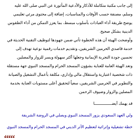
إلى جانب مكتبة متكاملة للأذكار والأدعية المأثورة عن النبي صلى الله عليه
فيديو
وسلم، مصنفة حسب الأوقات والمناسبات، إضافة إلى محتوى مرئي تعليمي
سيارات
يوضح طريقة أداء العبادات بأسلوب مبسط، بما يعزز التمكن من أداء الطقوس
الدينية بشكل صحيح.
وأوضحت الهيئة أن هذه الخطوة تأتي ضمن جهودها لتوظيف التقنية الحديثة في
خدمة قاصدي الحرمين الشريفين، وتقديم خدمات رقمية نوعية تهدف إلى
تحسين جودة التجربة الإيمانية وجعلها أكثر سهولة ويسر للزوار والمصلين.
وتعد الهيئة العامة للعناية بشؤون المسجد الحرام والمسجد النبوي جهة مستقلة
ذات شخصية اعتبارية واستقلال مالي وإداري، مكلفة بأعمال التشغيل والصيانة
والتطوير في الحرمين الشريفين، سعياً لتحقيق أعلى مستويات العناية بخدمة
المصلين والزوار وضيوف الرحمن.
قد يهمك أيضــــــــــــــا
ولي العهد السعودي يزور المسجد النبوي ويصلي في الروضة الشريفة
خطة تشغيلية وإثرائية لتعظيم الأثر الديني في المسجد الحرام والمسجد النبوي