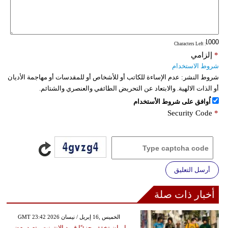
: Characters Left
*
إلزامي
شروط الاستخدام
شروط النشر:
عدم الإساءة للكاتب أو للأشخاص أو للمقدسات أو مهاجمة الأديان
أو الذات الالهية. والابتعاد عن التحريض الطائفي والعنصري والشتائم.
اُوافق على شروط الأستخدام
Security Code
*
أرسل التعليق
أخبار ذات صلة
GMT 23:42 2026 الخميس ,16 إبريل / نيسان
إيران تخفف جزئيًا قيود الإنترنت وتعيد بعض