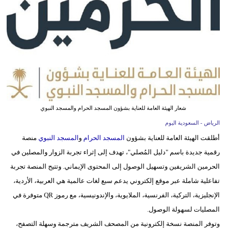
وسفر
ديكور
أخبار
إعلام
تعليم
شعار الهيئة العامة للعناية بشؤون المسجد الحرام والمسجد النبوي
مرأة
الرياض - السعودية اليوم
أطلقت الهيئة العامة للعناية بشؤون
المسجد الحرام
و
المسجد النبوي
منصة
علوم
رقمية جديدة باسم "دليل المُصلي"، تهدف إلى إثراء تجربة الزوار والمصلين في
وتكنولوجيا
الحرمين الشريفين وتسهيل الوصول إلى المحتوى الإيماني. وتتيح المنصة تجربة
بيئة
تفاعلية شاملة عبر موقع إلكتروني يدعم سبع لغات عالمية هي العربية، الأردية،
الإنجليزية، التركية، الفرنسية، الملايوية، والإندونيسية، مع رموز QR متوفرة في
مدوَّنات
المصليات لسهولة الوصول.
أبراج
وتوفر المنصة نسخة إلكترونية من المصحف الشريف مترجمة وسهلة التصفح،