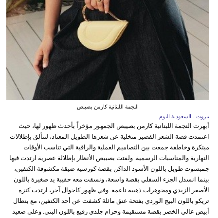
النجمة اللبنانية كارمن بصيبص
بيروت - السعودية اليوم
أبهرت النجمة اللبنانية كارمن بصيبص الجمهور مؤخراً بأحدث ظهور لها، حيث
اعتمدت قصة الشعر القصير متخلية عن شعرها الطويل المعتاد، لتتألق بإطلالات
مبتكرة وخاطفة جمعت بين التصاميم العملية والراقية التي تناسب الأوقات
النهارية والمناسبات الرسمية. ولفتت بصيبص الأنظار بإطلالة عصرية ارتدت فيها
جمبسوت طويل باللون الأسود الداكن بقصة كورسيه ضيقة مكشوفة الكتفين،
بينما انسدل الجزء السفلي بقصة واسعة، ونسقت معه حقيبة يد صغيرة باللون
الأصفر الزبدي ومجوهرات ذهبية ناعمة. وفي ظهور كاجوال آخر، ارتدت كنزة
تريكو باللون البيج الوردي بفتحة عنق مائلة كشفت عن أحد الكتفين، مع بنطال
أبيض عالي الخصر بقصة مستقيمة وحزام جلدي رفيع باللون البني. وعلى صعيد