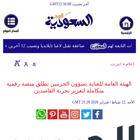
آخر تحديث GMT15:56:08
الرئيسية
أخبارعاجلة
رياضة
ات التابعة لهم
صاعقة تقتل لاعبا تايلانديا وتصيب 12 آخرين خلال مباراة
ثقافة
إقتصاد
إعلام
»
انترنت
فن
الهيئة العامة للعناية بشؤون الحرمين تطلق منصة رقمية
وموسيقى
متكاملة لتعزيز تجربة القاصدين
أزياء
21:28 2026 الأحد ,22 شباط / فبراير
GMT
صحة
وتغذية
سياحة