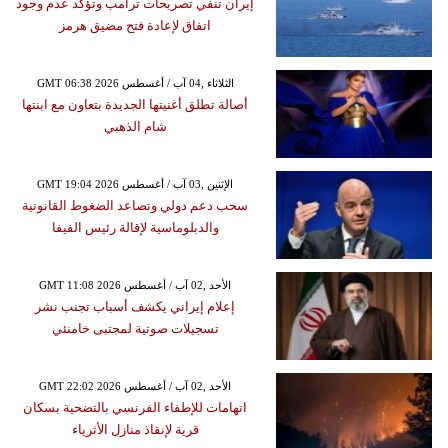
إيران تنفي تصريحات ترامب وتؤكد عدم وجود
اتفاق لإعادة فتح مضيق هرمز
GMT 06:38 2026 الثلاثاء ,04 آب / أغسطس
أصالة تطلق أغنيتها الجديدة بتعاون مع ابنتها
شام الذهبي
GMT 19:04 2026 الإثنين ,03 آب / أغسطس
سحب دعم دولي وتصاعد الضغوط القانونية
والدبلوماسية لإقالة رئيس الفيفا
GMT 11:08 2026 الأحد ,02 آب / أغسطس
إعلام إيراني يكشف أسباب تجنب نشر
تسجيلات صوتية لمجتبى خامنئي
GMT 22:02 2026 الأحد ,02 آب / أغسطس
اتهامات للإطفاء الفرنسي بالتضحية بسكان
قرية لإنقاذ منازل الأثرياء