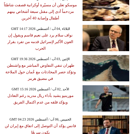
موسكو تعلن أن مسيّرة أوكرانية قصفت شاطئاً
مزدحماً أدى إلى مقتل سبعة أشخاص بينهم
أطفال وإصابة 40 آخرين
GMT 14:17 2026 الثلاثاء ,04 آب / أغسطس
نواف سلام يرد على نعيم قاسم ويقول إن
العون الأكبر لإسرائيل قدمه من تفرد بقرار
الحرب
GMT 19:36 2026 الإثنين ,03 آب / أغسطس
طهران تنفي التفاوض المباشر مع واشنطن
وتؤكد حصر المحادثات مع عُمان حول الملاحة
في مضيق هرمز
GMT 15:16 2026 الأحد ,02 آب / أغسطس
مورينيو يشيد بأداء ريال مدريد رغم التعادل
ويؤكد قلقه من عدم اكتمال الفريق
GMT 04:23 2026 الخميس ,06 آب / أغسطس
فانس يؤكد أن التوصل إلى اتفاق مع إيران لن
يكون سريعًا