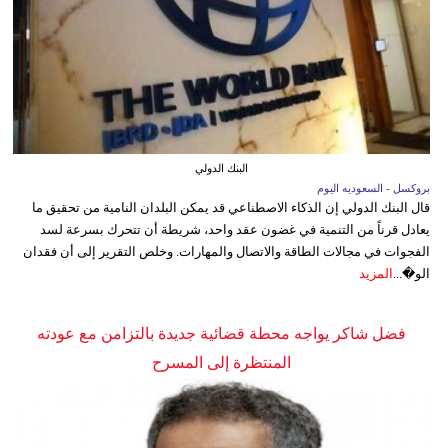
البنك الدولي
بروكسل - السعوديه اليوم
قال البنك الدولي إن الذكاء الاصطناعي قد يمكن البلدان النامية من تحقيق ما
يعادل قرناً من التنمية في غضون عقد واحد، شريطة أن تتحرك بسرعة لسد
الفجوات في مجالات الطاقة والاتصال والمهارات. وخلص التقرير إلى أن فقدان
الو�...
المزيد
فضل شاكر يواجه محطة قضائية جديدة بالتزامن مع عودته
المنتظرة إلى المسرح