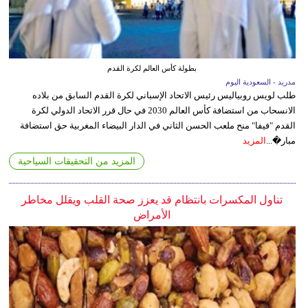
بطولة كأس العالم لكرة القدم
مدريد - السعودية اليوم
طلب لويس روبياليس رئيس الاتحاد الإسباني لكرة القدم السابق من بلاده
الانسحاب من استضافة كأس العالم 2030 في حال قرر الاتحاد الدولي لكرة
القدم "فيفا" منح ملعب الحسن الثاني في الدار البيضاء المغربية حق استضافة
مبار�...
المزيد
المزيد من التحقيقات السياحية
تناول المكسرات بانتظام قد يعزز صحة القلب ويقلل مخاطر
الأمراض