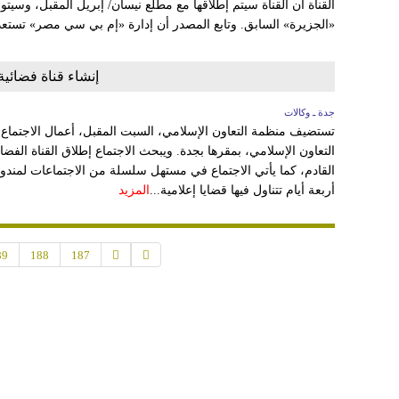
القناة أن القناة سيتم إطلاقها مع مطلع نيسان/ إبريل المقبل، وسيتو
«الجزيرة» السابق. وتابع المصدر أن إدارة «إم بي سي مصر» تستعد ح
إنشاء قناة فضائية
جدة ـ وكالات
تستضيف منظمة التعاون الإسلامي، السبت المقبل، أعمال الاجتماع ا
التعاون الإسلامي، بمقرها بجدة. ويبحث الاجتماع إطلاق القناة الفضا
القادم، كما يأتي الاجتماع في مستهل سلسلة من الاجتماعات لمندوب
أربعة أيام تتناول فيها قضايا إعلامية...
المزيد
89
188
187