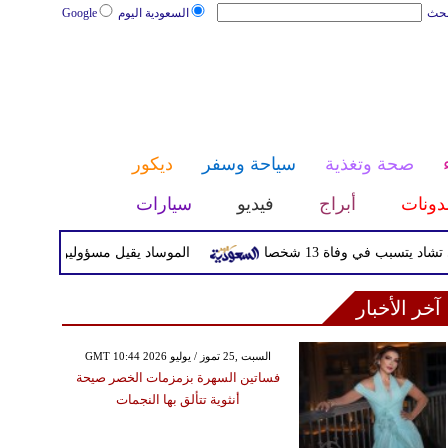
بحث
السعودية اليوم
Google
صحة وتغذية
سياحة وسفر
ديكور
دونات
أبراج
فيديو
سيارات
سبب في وفاة 13 شخصا
الموساد يقيل مسؤولين بارزين بعد تع
آخر الأخبار
GMT 10:44 2026 السبت ,25 تموز / يوليو
فساتين السهرة بزمزمات الخصر صيحة
أنثوية تتألق بها النجمات