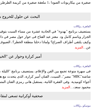
صغيرة من بيكاربونات الصودا ،1 ملعقة صغيرة من كريمة الطرطريك، ¼ ملعقة صغيرة من جوزة...
البحث عن حلول للخروج من
القاهرة ـ وكالات
الجزار وباسم كامل ود. معتز عبد الفتاح فى حوار حول مصر في دا
وكيف يلتقى أطراف الصراع؟ ولماذا دخلنا منطقة الخطر؟، الضيوف 
عن...
المزيد
أمير كرارة وحوار عن "الخيا
القاهرة ـ وكالات
فى سهرة منوعة تجمع بين الفن والإعلام، يستضيف برنامج "الليلة 
شاشة"MBC" مصر"، السيت، الفنان أمير كرارة، الذى يتحدث 
أجواء كوميدية. وفى الفقرة الثانية، يستقبل هانى رمزى الفنان المت
محمود سعد،...
المزيد
صحفية أوكرانية تسعى لمقاضاة
موسكو ـ وكالات