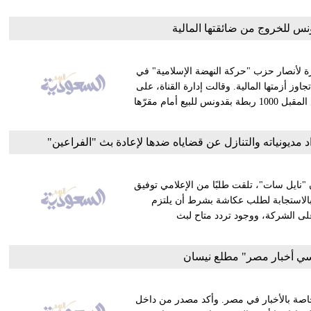
ونس للخروج من ضائقتها المالية
رة لأنصار حزب "حركة النهضة الإسلامية" في
اوز أزمتها المالية. وقالت إدارة القناة، على
صفحتها بموقع التواصل الاجتماعي "فيسبوك" إنها ستعرض الخميس المقبل 1000 ربطة بقدونس للبيع أمام مقرّها
ديونياته والتنازل عن قضاياه ضدها لإعادة بث "الفراعين"
"نايل سات"، تلقت طلبًا من الإعلامي توفيق
بالاستجابة لطلب عكاشة بشرط أن يلتزم
 على الشركة، ووجود تردد متاح لبث
 سي أخبار مصر" مطلع نيسان
خاصة بالأخبار في مصر. وأكد مصدر من داخل