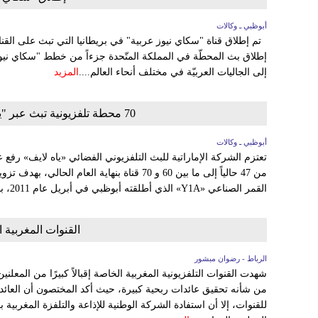
أبوظبي ـ وكالات
إطلاق بث المحطّة في المملكة المتّحدة جزءاً من خطط "سكاي نيوز 
إلى الجاليات العربيّة في مختلف أنحاء العالم....
المزيد
70 محطة تلفزيونية تبث عبر "ياه لايف" بتقنية الدقة الفائقة نهاية 2013
أبوظبي ـ وكالات
تعتزم الشركة الإماراتية للبث التلفزيوني الفضائي «ياه لايف» رفع 
من 47 حالياً إلى ما بين 60 و 70 قناة بنهاية العا
القمر الصناعي «Y1A» الذي أطلقته أبوظبي في أبريل عام 2011، بحسب محمد يوسف الرئيس...
القنوات المغربية 
الرباط - رضوان مبشور
شهدت القنوات التلفزيونية المغربية الخاصة إقبالاً كبيرًا من المعلني
من شأنه تحقيق عائدات ربحية كبيرة، حيث أكد المختصون أن العا
للقنوات، إلا أن استفادة الشركة الوطنية للإذاعة والتلفزة المغربية