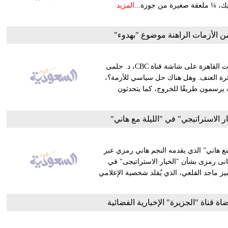
المزيد
 الأزمات الراهنة موضوع "بهدوء"
يستضيف برنامج "بهدوء" في الحادية عشرة من مساء السبت بتوقيت القاهرة على شاشة قناة CBC، د. حلمى
ئرة العنف. وهل هناك حل سياسي للأزمة؟،
يرسمون طريقًا للخروج، كما يتحدثون
ر الاستراتيجي" في "الليلة مع هاني"
مع هاني" الذي يقدمه النجم هاني رمزي عبر
مع هانى رمزى بشأن "الخيار الاستراتيجى" في
ميز ماجد القلعي، الذي يُقلد شخصية الإعلامي
 قناة "الجزيرة" الإخبارية الفضائية