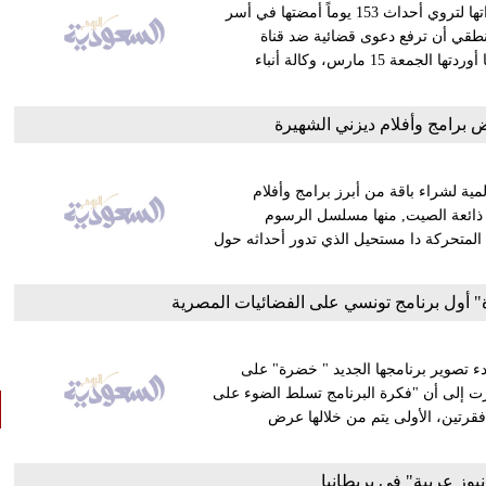
أعلنت الصحفية الأوكرانية "أنهار كوتشنيفا" عن اعتزامها نشر مذكراتها لتروي أحداث 153 يوماً أمضتها في أسر
نطقي أن ترفع دعوى قضائية ضد قناة
"الجزيرة " الإخبارية الفضائية. وقالت "أنهار" في مقابلة تلت فرارها أوردتها الجمعة 15 مارس، وكالة أنباء
 برامج وأفلام ديزني الشهيرة
مية لشراء باقة من أبرز برامج وأفلام
ي ذائعة الصيت, منها مسلسل الرسوم
لمتحركة دا مستحيل الذي تدور أحداثه حول
" أول برنامج تونسي على الفضائيات المصرية
بدء تصوير برنامجها الجديد " خضرة" على
وأشارت إلى أن "فكرة البرنامج تسلط الضوء على
 فقرتين، الأولى يتم من خلالها عرض
وز عربية" في بريطانيا