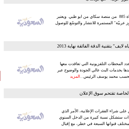
تم إطلاق قناة "سكاي نيوز عربية" في بريطانيا التي تبث على القناة 885 من منصة سكاي من ابو ظبي. ويعتبر
عربيّة" المستمرة للانتشار والتوسّع للوصول
عدد المحطات التلفزيونية التي تعاقدت معها
م الحالي، بهدف تزويدها بخدمات البث عالي الجودة والوضوح عبر
المزيد
الخاصة تقتحم سوق الإعلان
ن على شراء الفقرات الإعلانية، الأمر الذي
ئدات ستشكل نسبة كبيرة من الدخل السنوي
 بمختلف قنواتها السبعة في خطر، مع إقبال