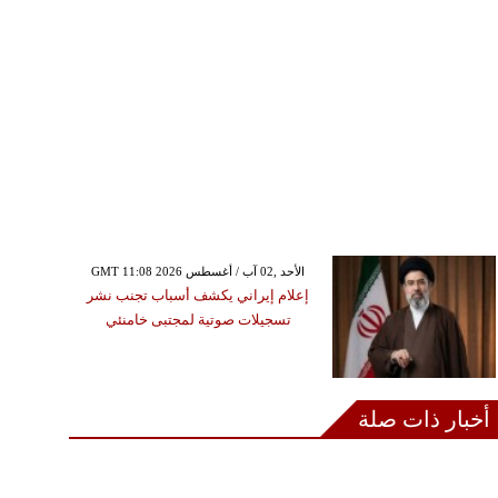
GMT 11:08 2026 الأحد ,02 آب / أغسطس
إعلام إيراني يكشف أسباب تجنب نشر
تسجيلات صوتية لمجتبى خامنئي
أخبار ذات صلة