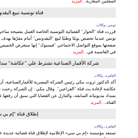
المعلنين المغاربة...
المزيد
قناة تونسية تبيع البقد
تونس ـ وكالات
قررت قناة "الحوار" الفضائية التونسية الخاصة العمل بنصيحة ساخ
تونس عندما تخصص يومًا وطنيًا لبيع "البقدونس" أمام مقرّها بهدف تج
في العاصمة في...
المزيد
شركة الأقمار الصناعية تشترط علي "عكاشة" سداد م
القاهرة ـ وكالات
أكد الدكتور ثروت مكي رئيس الشركة المصرية للأقمارالصناعية، أن 
عكاشة لإعادة بث قناة "الفراعين". وقال مكي : إن الشركة رحبت 
بسداد مديونياته السابقه، والتنازل عن القضايا التي سبق أن رفعها
القناة،...
المزيد
إطلاق قناة "إم بي
القاهره ـ وكالات
تستعد مؤسسة «إم بي سي» الإعلامية لإطلاق قناة فضائية جديدة 