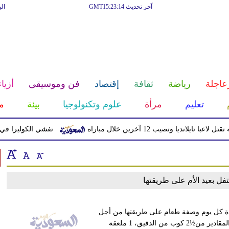
آخر تحديث GMT15:23:14
ال
عاجلة
رياضة
ثقافة
إقتصاد
فن وموسيقى
أزياء
تعليم
مرأة
علوم وتكنولوجيا
بيئة
م
 تايلانديا وتصيب 12 آخرين خلال مباراة
تفشي الكوليرا في تشاد يت
فل بعيد الأم على طريقتها
لقناة كل يوم وصفة طعام على طريقتها من أجل
ست الحبايب. وأولى هذه الوصفات هى البسكويت الطرى، وتتكون المقادير من½2 كوب من الدقيق، 1 ملعقة