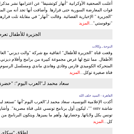
قوات المعارضة السورية حتى فرارها. وأضافت أنها تجد أنه من الم
"نوفوستي"...
المزيد
الجزيرة للأطفال تعرض
الدوحة ـ وكالات
وقعت قناة "الجزيرة للأطفال" اتفاقية مع شركة "والت ديزني" العال
الأطفال‏.‏ مما تتيح لها عرض مجموعة كبيرة من برامج وأفلام ديزن
المتحركة الكوميدي فارس وفادي وهاندي ماندي ومسلسل الرسوم ا
فتاة صغيرة توكل...
المزيد
سعاد محمد لـ"العرب اليوم": "خضرة
القاهرة - السيد خلف الله
أكدت الإعلامية التونسية، سعاد محمد لـ"العرب اليوم"أنها "تستعد ل
شاشة ontv ""، ليكون أول برنامج تونسي على قناة مصرية". 
تونس بكل ولاياتها, وحضارتها, وأهم ما يميزها, ويتكون البرنامج من
كل...
المزيد
إطلاق "سكاي ني