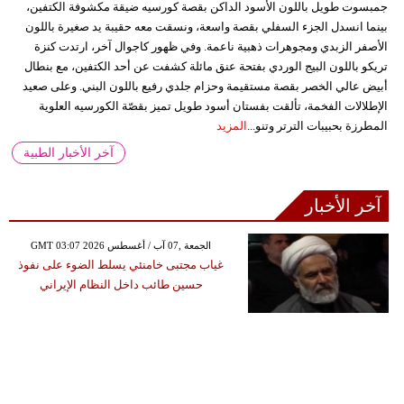
جمبسوت طويل باللون الأسود الداكن بقصة كورسيه ضيقة مكشوفة الكتفين،
بينما انسدل الجزء السفلي بقصة واسعة، ونسقت معه حقيبة يد صغيرة باللون
الأصفر الزبدي ومجوهرات ذهبية ناعمة. وفي ظهور كاجوال آخر، ارتدت كنزة
تريكو باللون البيج الوردي بفتحة عنق مائلة كشفت عن أحد الكتفين، مع بنطال
أبيض عالي الخصر بقصة مستقيمة وحزام جلدي رفيع باللون البني. وعلى صعيد
الإطلالات الفخمة، تألقت بفستان أسود طويل تميز بقصّة الكورسيه العلوية
المطرزة بحبيبات الترتر وتنو...
المزيد
آخر الأخبار الطبية
آخر الأخبار
GMT 03:07 2026 الجمعة ,07 آب / أغسطس
غياب مجتبى خامنئي يسلط الضوء على نفوذ
حسين طائب داخل النظام الإيراني