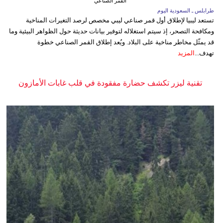
القمر الصناعي
طرابلس ـ السعودية اليوم
تستعد ليبيا لإطلاق أول قمر صناعي ليبي مخصص لرصد التغيرات المناخية
ومكافحة التصحر، إذ سيتم استغلاله لتوفير بيانات حديثة حول الظواهر البيئية وما
قد يمثّل مخاطر مناخية على البلاد. ويُعد إطلاق القمر الصناعي خطوة
تهدف...
المزيد
تقنية ليزر تكشف حضارة مفقودة في قلب غابات الأمازون