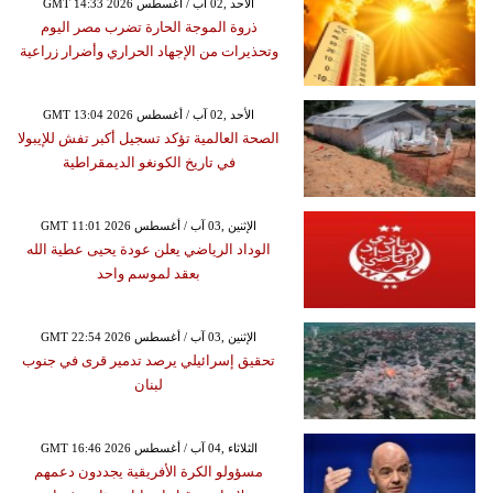
GMT 14:33 2026 الأحد ,02 آب / أغسطس
ذروة الموجة الحارة تضرب مصر اليوم
وتحذيرات من الإجهاد الحراري وأضرار زراعية
GMT 13:04 2026 الأحد ,02 آب / أغسطس
الصحة العالمية تؤكد تسجيل أكبر تفش للإيبولا
في تاريخ الكونغو الديمقراطية
GMT 11:01 2026 الإثنين ,03 آب / أغسطس
الوداد الرياضي يعلن عودة يحيى عطية الله
بعقد لموسم واحد
GMT 22:54 2026 الإثنين ,03 آب / أغسطس
تحقيق إسرائيلي يرصد تدمير قرى في جنوب
لبنان
GMT 16:46 2026 الثلاثاء ,04 آب / أغسطس
مسؤولو الكرة الأفريقية يجددون دعمهم