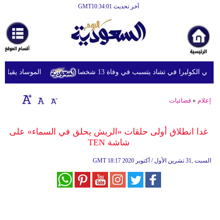
آخر تحديث GMT10:34:01
الرئيسية
أخبارعاجلة
رياضة
 الكوليرا في تشاد يتسبب في وفاة 13 شخصا
الموساد يقيل مسؤو
ثقافة
إقتصاد
إعلام
»
فضائيات
فن
غدا انطلاق أولى حلقات «الريش يحلق في السماء» على
وموسيقى
شاشة TEN
أزياء
18:17 2020 السبت ,31 تشرين الأول / أكتوبر
GMT
صحة
وتغذية
سياحة