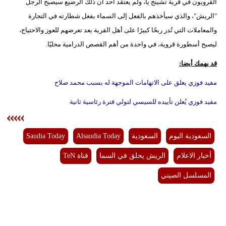
القرويون في قرية تشينج يا، ولم يعتقد أحد أن ذلك الرضيع سيصبح الرجل
فيديو
"الريش"، والذي سيأخذهم بالفعل إلى السماء بفعل شطارته في التجارة
والمعاملات التي تُدر ربحًا كبيرًا على أهل القرية بعد تعرضهم للعوز والاحتياج،
سيارات
ليصبح أسطورة قروية، في واحدة من أهم القصص الدرامية محليًا.
قد يهمك أيضا:
مفيد فوزي يعلق على الاتهامات الموجهة له بسبب محمد صلاح
مفيد فوزي يُعلن تأييده للسيسي لتولي فترة رئاسية ثانية
السعودية اليوم
السعودية
Alsaudia Today
Saudia Today
أخبار الاعلام
الريش يحلق في السما
قناة TeN
المسلسل الصيني