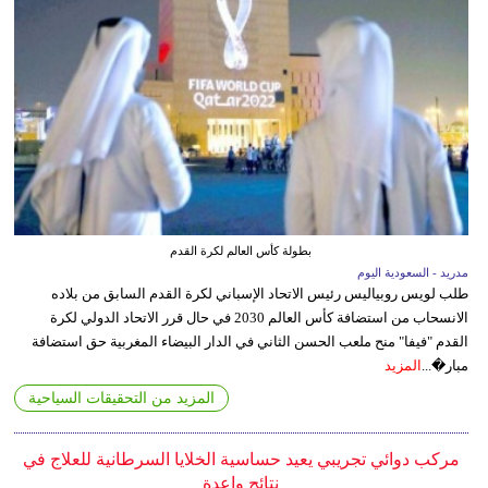
بطولة كأس العالم لكرة القدم
مدريد - السعودية اليوم
طلب لويس روبياليس رئيس الاتحاد الإسباني لكرة القدم السابق من بلاده
الانسحاب من استضافة كأس العالم 2030 في حال قرر الاتحاد الدولي لكرة
القدم "فيفا" منح ملعب الحسن الثاني في الدار البيضاء المغربية حق استضافة
مبار�...
المزيد
المزيد من التحقيقات السياحية
مركب دوائي تجريبي يعيد حساسية الخلايا السرطانية للعلاج في
نتائج واعدة