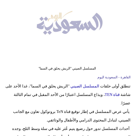
وسفر
ديكور
أخبار
إعلام
تعليم
المسلسل الصيني "الريش يحلق في السما"
مرأة
القاهرة - السعودية اليوم
علوم
تنطلق أولى حلقات
المسلسل الصيني
"الريش يحلق في السما"، غدا الأحد على
وتكنولوجيا
شاشة
قناة TEN
، ويذاع المسلسل اعتبارًا من الأحد المقبل في تمام الثالثة
عصرًا.
بيئة
يأتي عرض المسلسل في إطار توقيع قناة TeN بروتوكول تعاون مع الجانب
مدوَّنات
الصيني، لتبادل المحتوى الدرامي والأطفال والوثائقي.
أحداث المسلسل تدور حول رضيع يتيم عُثر عليه في سلة وسط الثلج، وجده
أبراج