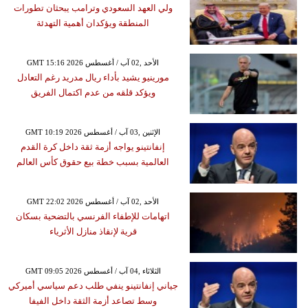
ولي العهد السعودي وترامب يبحثان تطورات
المنطقة ويؤكدان أهمية التهدئة
GMT 15:16 2026 الأحد ,02 آب / أغسطس
مورينيو يشيد بأداء ريال مدريد رغم التعادل
ويؤكد قلقه من عدم اكتمال الفريق
GMT 10:19 2026 الإثنين ,03 آب / أغسطس
إنفانتينو يواجه أزمة ثقة داخل كرة القدم
العالمية بسبب خطة بيع حقوق كأس العالم
GMT 22:02 2026 الأحد ,02 آب / أغسطس
اتهامات للإطفاء الفرنسي بالتضحية بسكان
قرية لإنقاذ منازل الأثرياء
GMT 09:05 2026 الثلاثاء ,04 آب / أغسطس
جياني إنفانتينو ينفي طلب دعم سياسي أميركي
وسط تصاعد أزمة الثقة داخل الفيفا