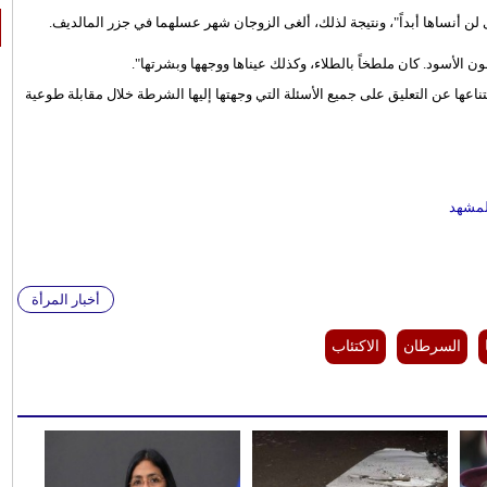
ن أنساها أبداً"، ونتيجة لذلك، ألغى الزوجان شهر عسلهما في جزر المالديف.
ون الأسود. كان ملطخاً بالطلاء، وكذلك عيناها ووجهها وبشرتها".
ناعها عن التعليق على جميع الأسئلة التي وجهتها إليها الشرطة خلال مقابلة طوعية
أخبار المرأة
السرطان
الاكتئاب