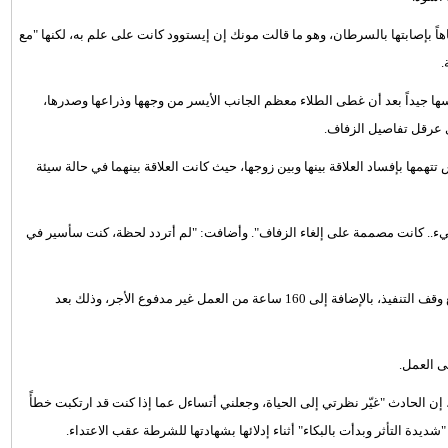
بإصابتها بالسرطان، وهو ما قالت مونك إن إيستوود كانت على علم به، لكنها "مع
.
 جيداً بعد أن غطى الطلاء معظم الجانب الأيسر من وجهها وذراعها وصدرها،
 عرقل تفاصيل الزفاف.
ها بإفساد العلاقة بينها وبين زوجها، حيث كانت العلاقة بينهما في حالة سيئة
شيء.. كانت مصممة على إلغاء الزفاف". وأضافت: "لم أتردد لحظة، كنت سأسير في
وأصدرت محكمة بريطانية حكمها على إيستوود بالسجن عشرة أشهر مع وقف التنفيذ، بالإضافة إلى 160 ساعة من العمل غير مدفوع الأجر، وذلك بعد
 أمام محكمة ميدستون، قالت مونك البالغة من العمر 35 عاماً، إن الحادث "غيّر نظرتي إلى الحياة، وجعلني أتساءل عما إذا كنت قد ارتكبت خطأً
"شديدة التأثر وبدأت بالبكاء" أثناء إدلائها بشهادتها للشرطة عقب الاعتداء.