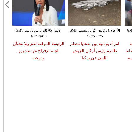
نون الأول / ديسمبر GMT
الأربعاء ,24 كانون الأول / ديسمبر GMT
الإثنين ,05 كانون الثاني / يناير GMT
16:20 2026
17:35 2025
ة
امرأة يونانية بين ضحايا تحطم
الرئيسة الموقتة لفنزويلا تشكّل
اما
طائرة رئيس أركان الجيش
لجنة للإفراج عن مادورو
ية
الليبي في تركيا
وزوجته