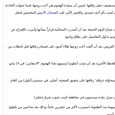
تضيف حفل زفافها، ليتبين أن منفذة الهجوم هي أخت زوجها، فيما تحولت الحادثة
تُصب بأي أذى جسدي، واقتصر الأمر على
الفستان الأبيض
المخصص لحفل
) من العام 2024، لكن تفاصيلها انكشفت صباح اليوم الجمعة بعد أن أصدرت المحكمة قراراً بشأنها وأمرت بالإفراج عن
وتم تداول التفاصيل على نطاق واسع.
ع العروس بعد أن ألقت أخت زوجها طلاء أسود على فستان زفافها قبل لحظات من
واضطرت جيما مونك، البالغة من العمر 35 عاماً، إلى تغيير فستانها في اللحظة الأخيرة بعد أن شنت أنطونيا إيستوود هذا الهجوم "الانتقامي" في 24 مايو
"بمحاولة عرقلة" زفافها على شقيق الضحية، آشلي، في سبتمبر (أيلول) من العام
ي منزل ببلدة ميدستون في مقاطعة كينت جنوب شرق إنجلترا.
هما منذ الطفولة استمرت لأكثر من عشرين عاماً، وذلك بعد ساعتين من تلطيخ