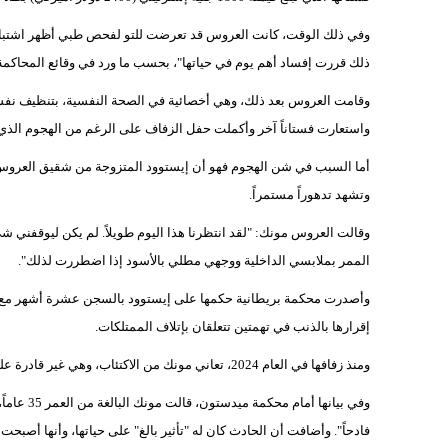
وفي ذلك الوقت، كانت العروس قد تعرضت للتو لفحص طبي أظهر اشتباهاً 
ذلك قررت إفساد أهم يوم في حياتها"، بحسب ما ورد في وقائع المحاكمة
وقامت العروس بعد ذلك، وهي أخصائية في الصحة النفسية، بتنظيف نفسها
واستعارت فستاناً آخر وأكملت حفل الزفاف على الرغم من الهجوم الذي
أما السبب في شن الهجوم فهو أن إيستوود المتزوجة من شقيق العروس تتهم
وتشهد تدهوراً مستمراً.
وقالت العروس مونك: "لقد انتظرنا هذا اليوم طويلاً. لم يكن ليوقفني 
الممر بملابسي الداخلية ووجهي مطلي بالأسود إذا اضطررت لذلك".
إقرارها بالذنب في تهمتين تتعلقان بإتلاف الممتلكات.
ومنذ زفافها في العام 2024، تعاني مونك من الاكتئاب، وهي غير قادرة على العمل.
وفي بيانها
فادحاً". وأضافت أن الحادث كان له "تأثير بالغ" على حياتها، وأنها أصبحت 