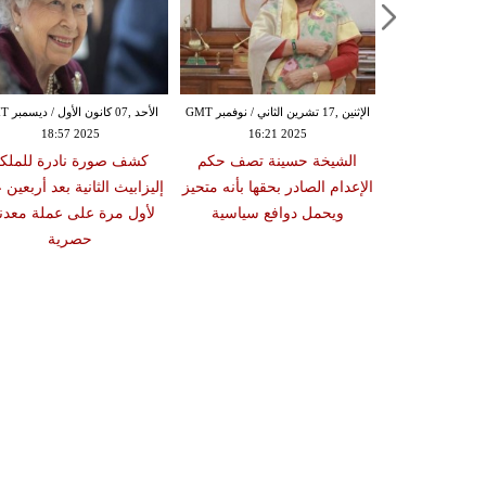
الأحد ,10 أيلول / سبتمبر GMT 14:57
الإثنين ,17 تشرين الثاني / نوفمبر GMT
الأحد ,07 كا
18:57 2025
16:21 2025
20
تؤكد أن طالبان
الشيخة حسينة تصف حكم
كشف صورة نادرة للملك
على الأفغانيات
الإعدام الصادر بحقها بأنه متحيز
إليزابيث الثانية بعد أربعين ع
ويحمل دوافع سياسية
لأول مرة على عملة معدن
حصرية