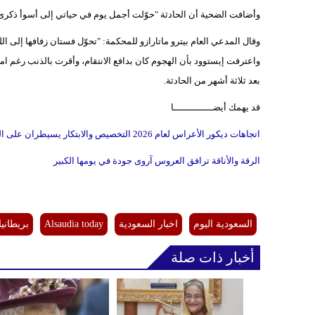
وأضافت الضحية أن الحادثة "حوّلت أجمل يوم في حياتي إلى أسوأ ذكرى ل
وقال المدعي العام بيترو ماتارازو للمحكمة: "تحوّل فستان زفافها إلى الل
واعترفت إيستوود بأن الهجوم كان بدافع الانتقام، وأقرت بالذنب رغم امت
بعد ثلاثة أشهر من الحادثة.
قد يهمك أيضــــــــــــــا
اتجاهات ديكور الأعراس لعام 2026 التخصيص والابتكار يسيطران على المشهد
الرقة والأناقة ترافق العروس آروى جودة في يومها الكبير
السعودية اليوم
اخبار السعودية
Alsaudia today
بريطانيا
أخبار ذات صلة