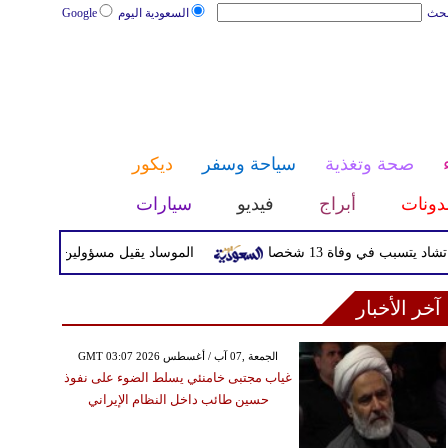
بحث
السعودية اليوم
Google
صحة وتغذية
سياحة وسفر
ديكور
دونات
أبراج
فيديو
سيارات
في وفاة 13 شخصا
الموساد يقيل مسؤولين بارزين بعد تعثر خ
آخر الأخبار
GMT 03:07 2026 الجمعة ,07 آب / أغسطس
غياب مجتبى خامنئي يسلط الضوء على نفوذ
حسين طائب داخل النظام الإيراني