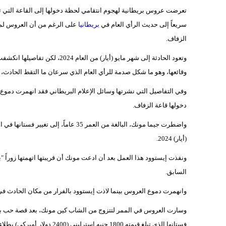
تعرضت عروس بريطانية لهجوم انتقامي لحظة دخولها إلى القاعة التي تس
سريعاً إلى حديث الرأي العام في
بريطانيا
على الرغم من أن العروس لم 
الزفاف.
وتعود الحادثة إلى شهر مايو (أيار
وقائعها، وهو ما شكل صدمة للرأي العام الذي سرعان ما التقط الحادث، 
وفي التفاصيل التي نشرتها وسائل الإعلام البريطاني فقد انهمرت دمو
دخولها قاعة الزفاف.
(أيار) 2024.
ونفذت إيستوود هذا العمل بعد أن ادعت مونك أن قريبتها اتهمتها زوراً 
السابق.
وانهمرت دموع العروس بينما لاذت إيستوود بالفرار من مكان الحادث ف
وسارت العروس في الممر لتتزوج من الشاب كين مونك، بعد قصة حب بين
فستانها الذي تبلغ قيمته 1800 جنيه إسترليني (2400 دولار أميركي) بطلاء أسود.