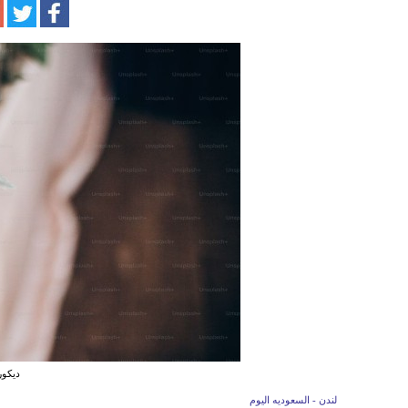
ديكور
لندن - السعوديه اليوم