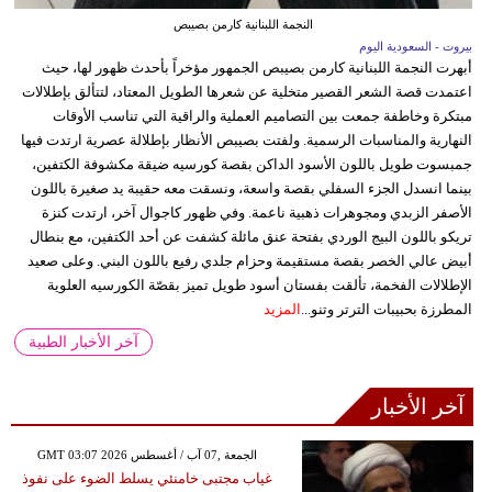
النجمة اللبنانية كارمن بصيبص
بيروت - السعودية اليوم
أبهرت النجمة اللبنانية كارمن بصيبص الجمهور مؤخراً بأحدث ظهور لها، حيث
اعتمدت قصة الشعر القصير متخلية عن شعرها الطويل المعتاد، لتتألق بإطلالات
مبتكرة وخاطفة جمعت بين التصاميم العملية والراقية التي تناسب الأوقات
النهارية والمناسبات الرسمية. ولفتت بصيبص الأنظار بإطلالة عصرية ارتدت فيها
جمبسوت طويل باللون الأسود الداكن بقصة كورسيه ضيقة مكشوفة الكتفين،
بينما انسدل الجزء السفلي بقصة واسعة، ونسقت معه حقيبة يد صغيرة باللون
الأصفر الزبدي ومجوهرات ذهبية ناعمة. وفي ظهور كاجوال آخر، ارتدت كنزة
تريكو باللون البيج الوردي بفتحة عنق مائلة كشفت عن أحد الكتفين، مع بنطال
أبيض عالي الخصر بقصة مستقيمة وحزام جلدي رفيع باللون البني. وعلى صعيد
الإطلالات الفخمة، تألقت بفستان أسود طويل تميز بقصّة الكورسيه العلوية
المطرزة بحبيبات الترتر وتنو...
المزيد
آخر الأخبار الطبية
آخر الأخبار
GMT 03:07 2026 الجمعة ,07 آب / أغسطس
غياب مجتبى خامنئي يسلط الضوء على نفوذ