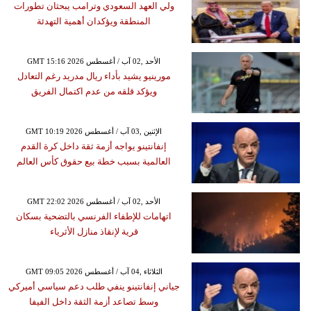
ولي العهد السعودي وترامب يبحثان تطورات
المنطقة ويؤكدان أهمية التهدئة
GMT 15:16 2026 الأحد ,02 آب / أغسطس
مورينيو يشيد بأداء ريال مدريد رغم التعادل
ويؤكد قلقه من عدم اكتمال الفريق
GMT 10:19 2026 الإثنين ,03 آب / أغسطس
إنفانتينو يواجه أزمة ثقة داخل كرة القدم
العالمية بسبب خطة بيع حقوق كأس العالم
GMT 22:02 2026 الأحد ,02 آب / أغسطس
اتهامات للإطفاء الفرنسي بالتضحية بسكان
قرية لإنقاذ منازل الأثرياء
GMT 09:05 2026 الثلاثاء ,04 آب / أغسطس
جياني إنفانتينو ينفي طلب دعم سياسي أميركي
وسط تصاعد أزمة الثقة داخل الفيفا