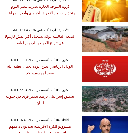
ذروة الموجة الحارة تضرب مصر اليوم
وتحذيرات من الإجهاد الحراري وأضرار زراعية
GMT 13:04 2026 الأحد ,02 آب / أغسطس
الصحة العالمية تؤكد تسجيل أكبر تفش للإيبولا
في تاريخ الكونغو الديمقراطية
GMT 11:01 2026 الإثنين ,03 آب / أغسطس
الوداد الرياضي يعلن عودة يحيى عطية الله
بعقد لموسم واحد
GMT 22:54 2026 الإثنين ,03 آب / أغسطس
تحقيق إسرائيلي يرصد تدمير قرى في جنوب
لبنان
GMT 16:46 2026 الثلاثاء ,04 آب / أغسطس
مسؤولو الكرة الأفريقية يجددون دعمهم
لإنفانتينو قبل انتخابات رئاسة فيفا