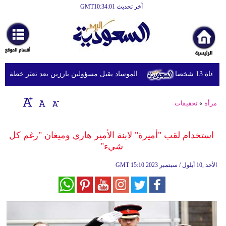
آخر تحديث GMT10:34:01
الرئيسية
أخبارعاجلة
رياضة
شخصا
الموساد يقيل مسؤولين بارزين بعد تعثر خطة مزعومة 
ثقافة
إقتصاد
مرأة
»
تحقيقات
فن
استخدام لقب "أميرة" لابنة الأمير هاري وميغان "رغم كل
وموسيقى
شيء"
أزياء
15:10 2023 الأحد ,10 أيلول / سبتمبر
GMT
صحة
وتغذية
سياحة