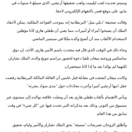
وسيتم تحديث لقب ليليبيت ولقب شقيقها آرتشي، الذي سيبلغ 4 سنوات في
فيديو
مايو، على موقع قصر باكنغهام الإلكتروني لاحقا.
سيارات
وقالت صحيفة "ديلي ميل" البريطانية إنه بموجب القواعد الملكية، يمكن لأحفاد
الملك أن يصبحوا أمراء أو أميرات، مما يعني أن طفلي هاري كانا مؤهلين
لاستخدام الألقاب منذ أن أصبح والده ملكا في سبتمبر الماضي.
وجاء ذلك في الوقت الذي قال فيه متحدث باسم الأمير هاري، الأحد، إن دوق
ساسكس وزوجته ميغان تلقيا دعوة لحضور مراسم تتويج والده، الملك تشارلز،
لكنهما لم يؤكدا بعد ما إذا كانا سيحضران.
وكانت ميغان كشفت في مقابلة قبل عامين أن العائلة المالكة البريطانية رفضت
جعل ابنها آرتشي أميرا وأجرت محادثات حول "مدى سواد بشرته".
ويأتي الاهتمام بألقاب طفلي هاري بعد أن وصلت علاقته بوالده إلى مستوى غير
مسبوق من التوتر، وذلك بعد مذكراته التي تحدث فيها عن "كل شيء" في وقت
سابق من هذا العام.
وأطلق الزوجان تصريحات "مسيئة" بحق الملك تشارلز والأمير وليام، شقيق