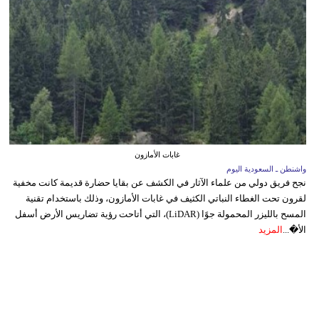
غابات الأمازون
واشنطن ـ السعودية اليوم
نجح فريق دولي من علماء الآثار في الكشف عن بقايا حضارة قديمة كانت مخفية
لقرون تحت الغطاء النباتي الكثيف في غابات الأمازون، وذلك باستخدام تقنية
المسح بالليزر المحمولة جوًا (LiDAR)، التي أتاحت رؤية تضاريس الأرض أسفل
الأ�...
المزيد