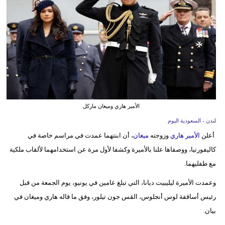
وسفر
ديكور
أخبار
إعلام
تعليم
الأمير هاري وميغان ماركل
مرأة
لندن - السعودية اليوم
أعلن
الأمير هاري
وزوجته
ميغان
، أن ابنتهما عمدت في مراسم خاصة في
علوم
كاليفورنيا، ووصفاها علنا بالأميرة وكشفا لأول مرة عن استخدامهما لألقاب ملكية
وتكنولوجيا
مع طفليهما.
بيئة
وعمدت الأميرة ليليبيت ديانا، التي تبلغ عامين في يونيو، يوم الجمعة من قبل
مدوَّنات
رئيس أساقفة لوس أنجلوس، القس جون تيلور، وفق ما قاله هاري وميغان في
بيان.
أبراج