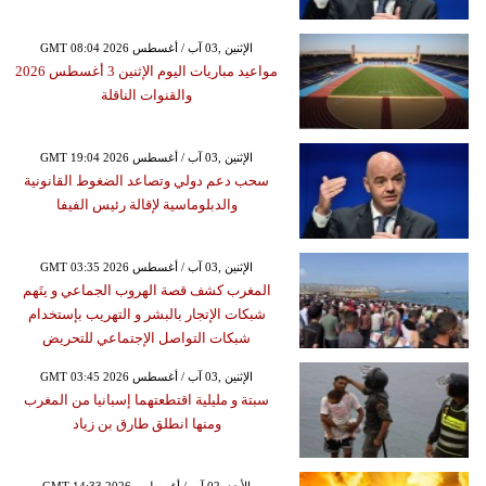
GMT 08:04 2026 الإثنين ,03 آب / أغسطس
مواعيد مباريات اليوم الإثنين 3 أغسطس 2026
والقنوات الناقلة
GMT 19:04 2026 الإثنين ,03 آب / أغسطس
سحب دعم دولي وتصاعد الضغوط القانونية
والدبلوماسية لإقالة رئيس الفيفا
GMT 03:35 2026 الإثنين ,03 آب / أغسطس
المغرب كشف قصة الهروب الجماعي و يتَهم
شبكات الإتجار بالبشر و التهريب بإستخدام
شبكات التواصل الإجتماعي للتحريض
GMT 03:45 2026 الإثنين ,03 آب / أغسطس
سبتة و مليلية اقتطعتهما إسبانيا من المغرب
ومنها انطلق طارق بن زياد
GMT 14:33 2026 الأحد ,02 آب / أغسطس