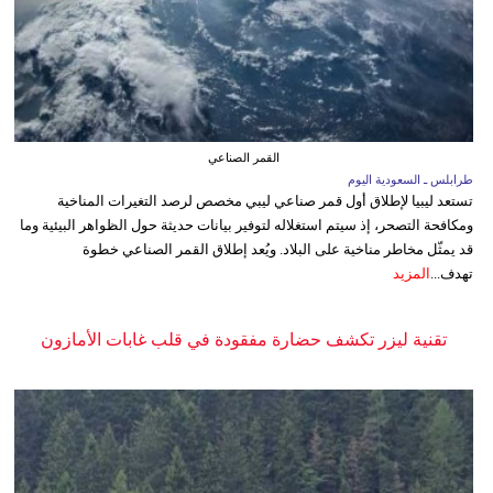
القمر الصناعي
طرابلس ـ السعودية اليوم
تستعد ليبيا لإطلاق أول قمر صناعي ليبي مخصص لرصد التغيرات المناخية
ومكافحة التصحر، إذ سيتم استغلاله لتوفير بيانات حديثة حول الظواهر البيئية وما
قد يمثّل مخاطر مناخية على البلاد. ويُعد إطلاق القمر الصناعي خطوة
تهدف...
المزيد
تقنية ليزر تكشف حضارة مفقودة في قلب غابات الأمازون