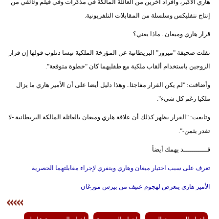
هاري الأكبر، وأفراد آخرين من العائلة المالكة في مذكرات وفي فيلم وثائقي من
إنتاج نتفليكس وسلسلة من المقابلات التلفزيونية.
قرار هاري وميغان.. ماذا يعني؟
نقلت صحيفة "ميرور" البريطانية عن المؤرخة الملكية تيسا دنلوب قولها إن قرار
الزوجين باستخدام ألقاب ملكية مع طفليهما كان "خطوة متوقعة".
وأضافت: "لم يكن القرار مفاجئا.. وهذا دليل أيضا على أن الأمير هاري ما يزال
ملكيا رغم كل شيء".
وتابعت: "القرار يظهر كذلك أن علاقة هاري وميغان بالعائلة المالكة البريطانية -لا
تقدر بثمن-".
قــــــــــــد يهمك أيضأ
تعرف على سبب اختيار ميغان وهاري وينفري لإجراء مقابلتهما الحصرية
الأمير هاري يتعرض لهجوم عنيف من بيرس مورغان